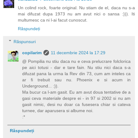
Un colind rock, foarte original. Nu stiam de el, daca nu s-a
mai difuzat dupa 1973 nu am avut nici o sansa :))). Iti
multumesc ca ni l-ai facut cunoscut.
Răspundeți
Răspunsuri
copilarim
11 decembrie 2024 la 17:29
@ Pompilia nu stiu daca nu e ceva prelucrare folclorica
pe aici totusi - dar e tare fain. Nu stiu nici daca s-a
difuzat pana la urma la Rev din 73, cum am inteles ca
ar fi trebuit sau nu. Phoenix e si acum in
Underground... :)).
Ma bucur ca l-am gasit. Eu am avut doua tentative de a
gasi ceva materiale despre ei - in 97 si 2002 si nu am
gasit nimic, desi nu doar ca fusesera chiar si cateva
turnee, dar aparusera si albume noi.
:*
Răspundeți