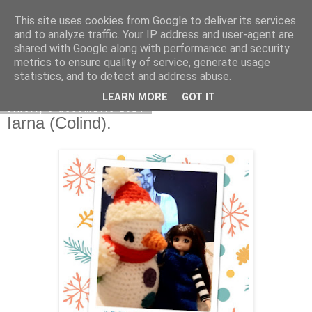
This site uses cookies from Google to deliver its services
Copilarim
and to analyze traffic. Your IP address and user-agent are
shared with Google along with performance and security
metrics to ensure quality of service, generate usage
statistics, and to detect and address abuse.
▼
LEARN MORE
GOT IT
vineri, 6 decembrie 2024
Iarna (Colind).