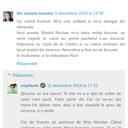
din casuta noastra
9 decembrie 2024 la 13:50
Ce colind frumos! Mi-a uns sufletul si mi-a alungat din
oboseala.
Anul acesta Sfantul Nicolae mi-a adus multa bucurie: au
venit nepotii si, cand au primit pachetul s-au bucurat.
Impreuna cu copiii de la Centru si cu cativa enoriasi am
facut bradul din biserica. Atmosfera a fost tot de bucurie.
Iti multumesc si te imbratisez Rux!
Răspundeți
Răspunsuri
copilarim
11 decembrie 2024 la 17:32
@Ioana ce ma bucur! Si mie mi s-a lipit de suflet de
cand l-am auzit. Face parte din Cei ce ne-au dat
nume.Un album care, desi a fost ciopartit la greu de
cenzura, e o perla.
Cat de frumos ati petrecut de Mos Nicolae. Citind
vedeam cu ochii mintii filmul bucuriei voastre. Si eu iti