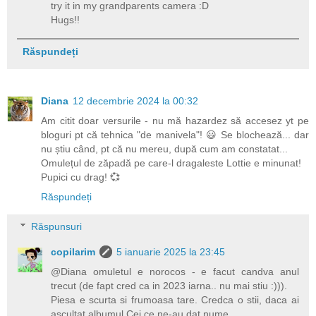
try it in my grandparents camera :D
Hugs!!
Răspundeți
Diana
12 decembrie 2024 la 00:32
Am citit doar versurile - nu mă hazardez să accesez yt pe
bloguri pt că tehnica "de manivela"! 😃 Se blochează... dar
nu știu când, pt că nu mereu, după cum am constatat...
Omulețul de zăpadă pe care-l dragaleste Lottie e minunat!
Pupici cu drag! 💞
Răspundeți
Răspunsuri
copilarim
5 ianuarie 2025 la 23:45
@Diana omuletul e norocos - e facut candva anul
trecut (de fapt cred ca in 2023 iarna.. nu mai stiu :))).
Piesa e scurta si frumoasa tare. Credca o stii, daca ai
ascultat albumul Cei ce ne-au dat nume.