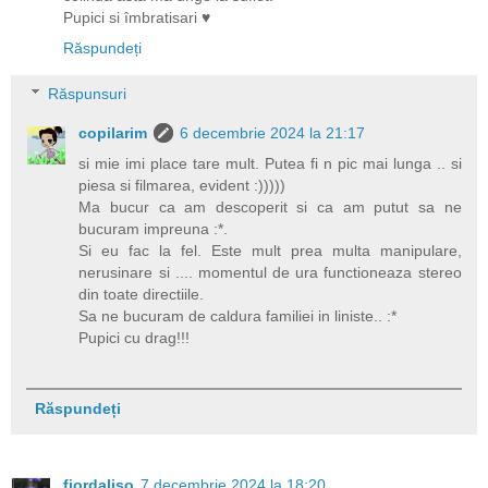
Pupici si îmbratisari ♥
Răspundeți
Răspunsuri
copilarim
6 decembrie 2024 la 21:17
si mie imi place tare mult. Putea fi n pic mai lunga .. si
piesa si filmarea, evident :)))))
Ma bucur ca am descoperit si ca am putut sa ne
bucuram impreuna :*.
Si eu fac la fel. Este mult prea multa manipulare,
nerusinare si .... momentul de ura functioneaza stereo
din toate directiile.
Sa ne bucuram de caldura familiei in liniste.. :*
Pupici cu drag!!!
Răspundeți
fiordaliso
7 decembrie 2024 la 18:20