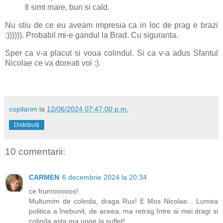
Il simt mare, bun si cald.
Nu stiu de ce eu aveam impresia ca in loc de prag e brazi
:)))))). Probabil mi-e gandul la Brad. Cu siguranta.
Sper ca v-a placut si voua colindul. Si ca v-a adus Sfantul
Nicolae ce va doreati voi :).
copilarim
la
12/06/2024 07:47:00 p.m.
Distribuiți
10 comentarii:
CARMEN
6 decembrie 2024 la 20:34
ce frumooooos!
Multumim de colinda, draga Rux! E Mos Nicolae... Lumea
politica a înebunit, de aceea, ma retrag între ai mei dragi si
colinda asta ma unge la suflet!