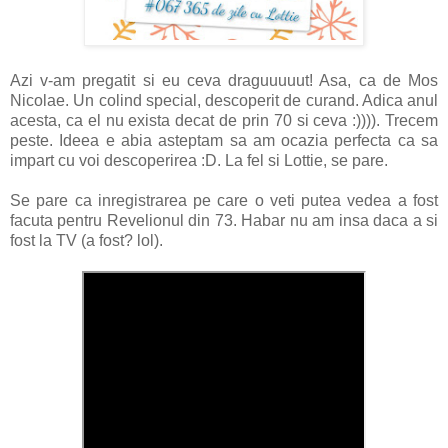
Azi v-am pregatit si eu ceva draguuuuut! Asa, ca de Mos
Nicolae. Un colind special, descoperit de curand. Adica anul
acesta, ca el nu exista decat de prin 70 si ceva :)))). Trecem
peste. Ideea e abia asteptam sa am ocazia perfecta ca sa
impart cu voi descoperirea :D. La fel si Lottie, se pare.
Se pare ca inregistrarea pe care o veti putea vedea a fost
facuta pentru Revelionul din 73. Habar nu am insa daca a si
fost la TV (a fost? lol).