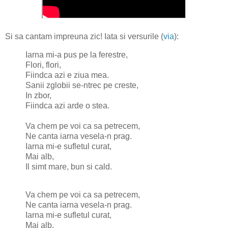
Si sa cantam impreuna zic! Iata si versurile (
via
):
Iarna mi-a pus pe la ferestre,
Flori, flori,
Fiindca azi e ziua mea.
Sanii zglobii se-ntrec pe creste,
In zbor,
Fiindca azi arde o stea.
Va chem pe voi ca sa petrecem,
Ne canta iarna vesela-n prag.
Iarna mi-e sufletul curat,
Mai alb,
Il simt mare, bun si cald.
Va chem pe voi ca sa petrecem,
Ne canta iarna vesela-n prag.
Iarna mi-e sufletul curat,
Mai alb,