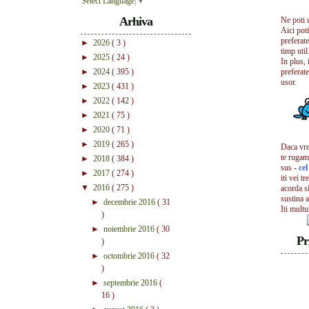
Select Language
▼
Arhiva
Ne poti 
Aici pot
preferate
►
2026
( 3 )
timp util.
►
2025
( 24 )
In plus, 
►
2024
( 395 )
preferate
usor.
►
2023
( 431 )
►
2022
( 142 )
►
2021
( 75 )
►
2020
( 71 )
►
2019
( 265 )
Daca vrei
te rugam
►
2018
( 384 )
sus -
ce
►
2017
( 274 )
iti vei tr
▼
2016
( 275 )
acorda s
sustina a
►
decembrie 2016
( 31
Iti mult
)
►
noiembrie 2016
( 30
Pr
)
►
octombrie 2016
( 32
)
►
septembrie 2016
(
16 )