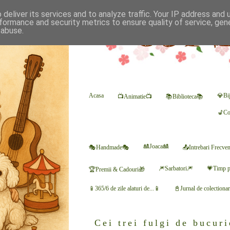
deliver its services and to analyze traffic. Your IP address and
formance and security metrics to ensure quality of service, ge
 abuse.
Acasa
💎Bij
📺Animatie📺
📚Biblioteca📚
💺Co
🎎Joaca🎎
🎭Handmade🎭
📤Intrebari Frecve
🎆Sarbatori🎆
💗Timp p
🏆Premii & Cadouri🎁
📱365/6 de zile alaturi de...📱
📓Jurnal de colectiona
Cei trei fulgi de bucuri