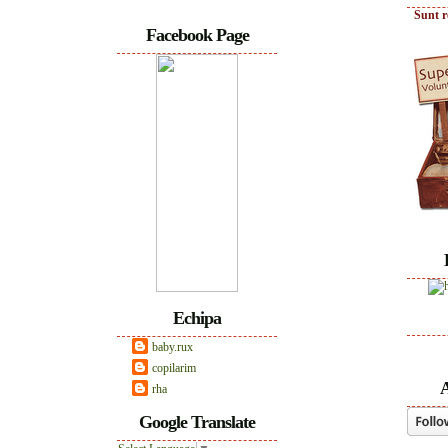
Sunt r
Facebook Page
Echipa
baby.rux
copilarim
A
rha
Google Translate