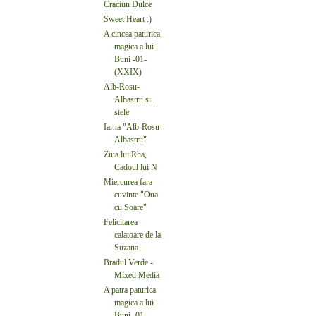
Craciun Dulce
Sweet Heart :)
A cincea paturica
magica a lui
Buni -01-
(XXIX)
Alb-Rosu-
Albastru si..
stele
Iarna "Alb-Rosu-
Albastru"
Ziua lui Rha,
Cadoul lui N
Miercurea fara
cuvinte "Oua
cu Soare"
Felicitarea
calatoare de la
Suzana
Bradul Verde -
Mixed Media
A patra paturica
magica a lui
Buni -01-