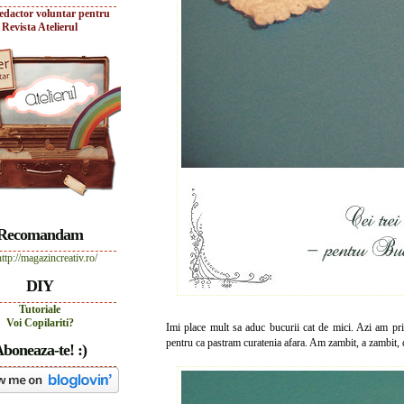
edactor voluntar pentru
Revista Atelierul
Recomandam
DIY
Tutoriale
Voi Copilariti?
Imi place mult sa aduc bucurii cat de mici. Azi am pr
pentru ca pastram curatenia afara. Am zambit, a zambit, 
boneaza-te! :)