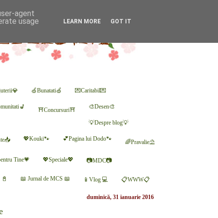
 user-agent
nerate usage
LEARN MORE
GOT IT
uterii💎
🍏Bunatati🍏
💌Caritabil💌
munitati💺
🎨Desen🎨
⛩Concursuri⛩
💡Despre blog💡
💖Kouki🐾
💕Pagina lui Dodo🐾
nte📥
🌈Pravalie⛱
entru Tine💗
💖Speciale💖
📷MDC📷
r 📓
📖 Jurnal de MCS 📖
📱Vlog 💻
📋WWW📋
duminică, 31 ianuarie 2016
e