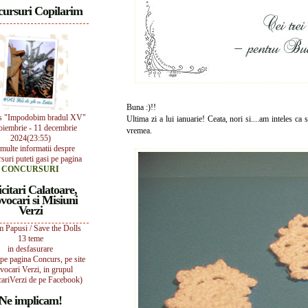
ursuri Copilarim
Buna :)!!
s "Impodobim bradul XV"
Ultima zi a lui ianuarie! Ceata, nori si....am inteles 
oiembrie - 11 decembrie
vremea.
2024(23:55)
multe informatii despre
suri puteti gasi pe pagina
CONCURSURI
icitari Calatoare,
vocari si Misiuni
Verzi
 Papusi / Save the Dolls
13 teme
in desfasurare
i pe pagina Concurs, pe site
vocari Verzi, in grupul
ariVerzi de pe Facebook)
Ne implicam!