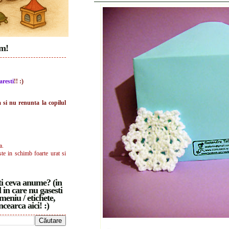
im!
aresti
!! :)
a si nu renunta la copilul
a.
ste in schimb foarte urat si
i ceva anume? (in
 in care nu gasesti
meniu / etichete,
ncearca aici! :)