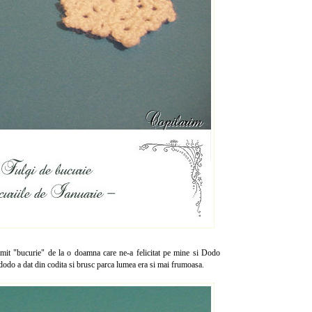
imit "bucurie" de la o doamna care ne-a felicitat pe mine si Dodo
dodo a dat din codita si brusc parca lumea era si mai frumoasa.