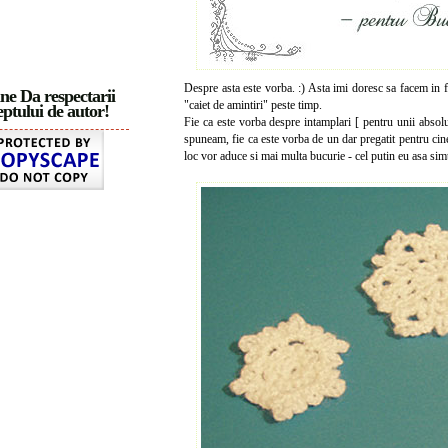
Despre asta este vorba. :) Asta imi doresc sa facem in f
ne Da respectarii
"caiet de amintiri" peste timp.
ptului de autor!
Fie ca este vorba despre intamplari [ pentru unii absolu
spuneam, fie ca este vorba de un dar pregatit pentru ci
loc vor aduce si mai multa bucurie - cel putin eu asa sim