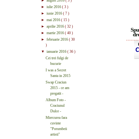
►
august 2016
( 3 )
►
iulie 2016
( 3 )
►
iunie 2016
( 7 )
►
mai 2016
( 15 )
►
aprilie 2016
( 32 )
Spu
►
martie 2016
( 40 )
dre
►
februarie 2016
( 30
)
▼
ianuarie 2016
( 36 )
Cei trei fulgi de
bucurie
I was a Secret
Santa in 2015
Swap Craciun
2015 - ce am
pregatit -
Album Foto -
Craciunul
Dulce -
Miercurea fara
cuvinte
"Porumbeii
artisti"