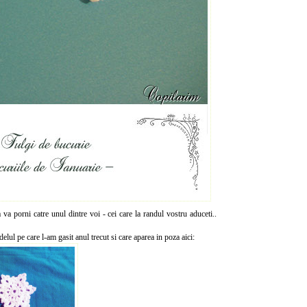
 va porni catre unul dintre voi - cei care la randul vostru aduceti..
lul pe care l-am gasit anul trecut si care aparea in poza aici: