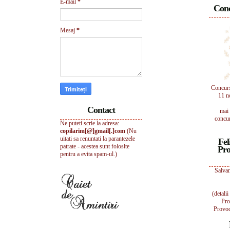
E-mail
*
Conc
Mesaj
*
Concur
11 n
Contact
mai 
concur
Ne puteti scrie la adresa:
copilarim[@]gmail[.]com
(Nu
uitati sa renuntati la parantezele
Fel
patrate - acestea sunt folosite
Pro
pentru a evita spam-ul.)
Salvam
(detali
Pro
Provoc