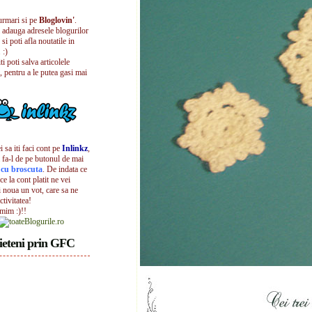
urmari si pe
Bloglovin'
.
i adauga adresele blogurilor
 si poti afla noutatile in
 :)
iti poti salva articolele
, pentru a le putea gasi mai
 sa iti faci cont pe
Inlinkz
,
 fa-l de pe butonul de mai
l cu broscuta
. De indata ce
ece la cont platit ne vei
i noua un vot, care sa ne
ctivitatea!
umim :)!!
ieteni prin GFC