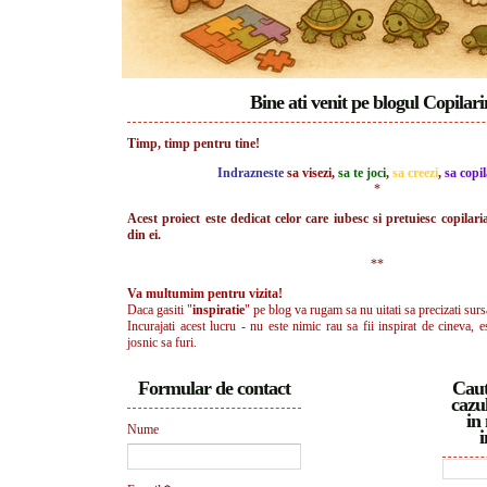
Bine ati venit pe blogul Copilar
Timp, timp pentru tine!
Indrazneste
sa visezi
,
sa te joci
,
sa creezi
,
sa copil
*
Acest proiect este dedicat celor care iubesc si pretuiesc copilari
din ei.
**
Va multumim pentru vizita!
Daca gasiti "
inspiratie
" pe blog va rugam sa nu uitati sa precizati surs
Incurajati acest lucru - nu este nimic rau sa fii inspirat de cineva, e
josnic sa furi.
Formular de contact
Caut
cazul
in 
Nume
i