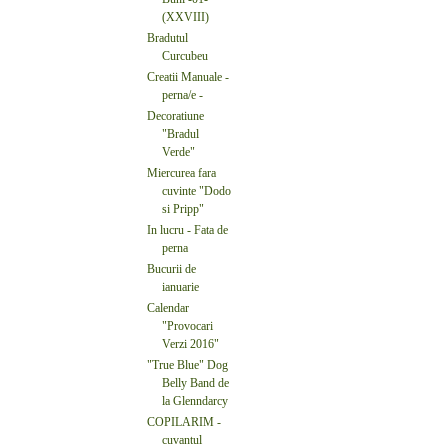
(XXVIII)
Bradutul
Curcubeu
Creatii Manuale -
perna/e -
Decoratiune
"Bradul
Verde"
Miercurea fara
cuvinte "Dodo
si Pripp"
In lucru - Fata de
perna
Bucurii de
ianuarie
Calendar
"Provocari
Verzi 2016"
"True Blue" Dog
Belly Band de
la Glenndarcy
COPILARIM -
cuvantul