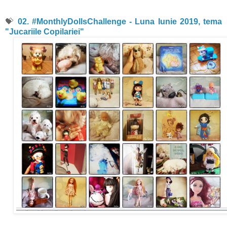
💝
02. #MonthlyDollsChallenge - Luna Iunie 2019, tema
"Jucariile Copilariei"