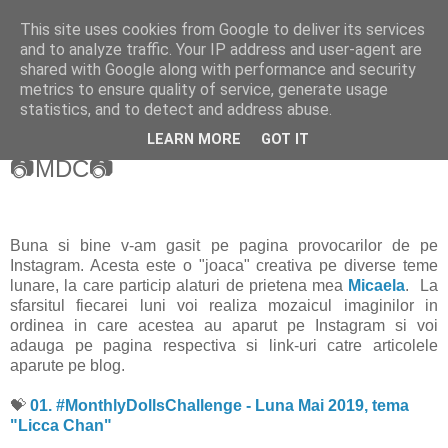
This site uses cookies from Google to deliver its services
Copilarim
and to analyze traffic. Your IP address and user-agent are
shared with Google along with performance and security
metrics to ensure quality of service, generate usage
statistics, and to detect and address abuse.
▼
LEARN MORE
GOT IT
📷MDC📷
Buna si bine v-am gasit pe pagina provocarilor de pe
Instagram. Acesta este o "joaca" creativa pe diverse teme
lunare, la care particip alaturi de prietena mea
Micaela
. La
sfarsitul fiecarei luni voi realiza mozaicul imaginilor in
ordinea in care acestea au aparut pe Instagram si voi
adauga pe pagina respectiva si link-uri catre articolele
aparute pe blog.
💝
01. #MonthlyDollsChallenge - Luna Mai 2019, tema
"Licca Chan"