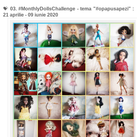
💝
03. #MonthlyDollsChallenge -
tema "#opapusapezi" :
21 aprilie - 09 iunie 2020