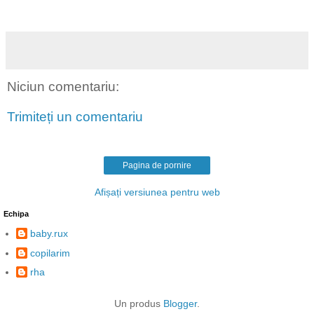
Niciun comentariu:
Trimiteți un comentariu
Pagina de pornire
Afișați versiunea pentru web
Echipa
baby.rux
copilarim
rha
Un produs
Blogger
.