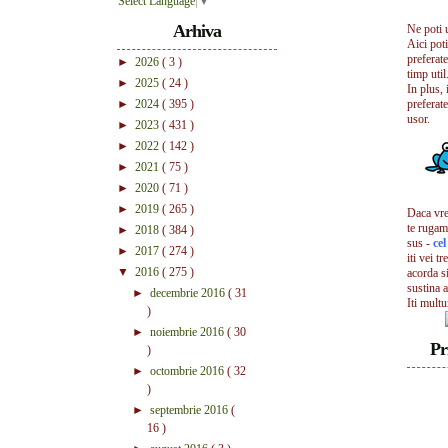
Select Language
▼
Arhiva
Ne poti 
Aici pot
preferate
►
2026
( 3 )
timp util.
►
2025
( 24 )
In plus, 
►
2024
( 395 )
preferate
usor.
►
2023
( 431 )
►
2022
( 142 )
►
2021
( 75 )
►
2020
( 71 )
►
2019
( 265 )
Daca vrei
te rugam
►
2018
( 384 )
sus -
ce
►
2017
( 274 )
iti vei tr
▼
2016
( 275 )
acorda s
sustina a
►
decembrie 2016
( 31
Iti mult
)
►
noiembrie 2016
( 30
Pr
)
►
octombrie 2016
( 32
)
►
septembrie 2016
(
16 )