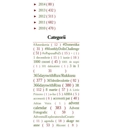
►
2014
( 80 )
►
2013
( 432 )
►
2012
( 511 )
►
2011
( 682 )
►
2010
( 470 )
Categorii
#Domestika
#Ameskeria
( 12 )
( 31 )
#MonthlyDollsChallenge
( 51 )
#oPapusaPeZi
( 15 )
+
( 1 )
1 decembrie
( 11 )
1 iunie
( 16 )
1000 cocori
( 45 )
1001 de nopti
3 in 1
( 1 )
101 dalmatieni
( 1 )
( 31 )
365dayswithRux/Rukkusu
( 377 )
365dezileculottie
( 92 )
366dayswithRisu
( 380 )
3R
( 112 )
8 martie
( 57 )
A Little
a-ha
( 5 )
ABBA
( 5 )
Princess
( 1 )
accesorii par
( 40 )
accesorii
( 6 )
advent
Adrian Voicu
( 1 )
calendar
( 383 )
Advent
Fotografic
( 59 )
AdventulExploratoruluiCreativ
akage no
( 11 )
agenda
( 18 )
anne
( 53 )
Akcent
( 8 )