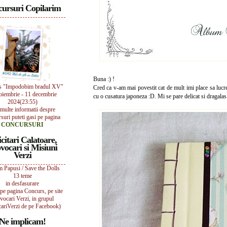
ursuri Copilarim
Buna :) !
s "Impodobim bradul XV"
Cred ca v-am mai povestit cat de mult imi place sa lucr
oiembrie - 11 decembrie
cu o cusatura japoneza :D. Mi se pare delicat si dragalas
2024(23:55)
multe informatii despre
suri puteti gasi pe pagina
CONCURSURI
icitari Calatoare,
vocari si Misiuni
Verzi
 Papusi / Save the Dolls
13 teme
in desfasurare
i pe pagina Concurs, pe site
vocari Verzi, in grupul
ariVerzi de pe Facebook)
Ne implicam!