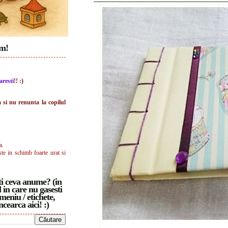
im!
aresti
!! :)
a si nu renunta la copilul
a.
ste in schimb foarte urat si
i ceva anume? (in
 in care nu gasesti
meniu / etichete,
ncearca aici! :)