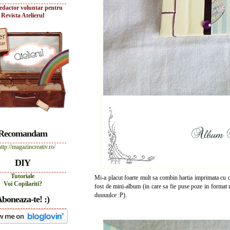
edactor voluntar pentru
Revista Atelierul
Recomandam
DIY
Tutoriale
Mi-a placut foarte mult sa combin hartia imprimata cu col
Voi Copilariti?
fost de mini-album (in care sa fie puse poze in format m
duuuulce :P).
boneaza-te! :)