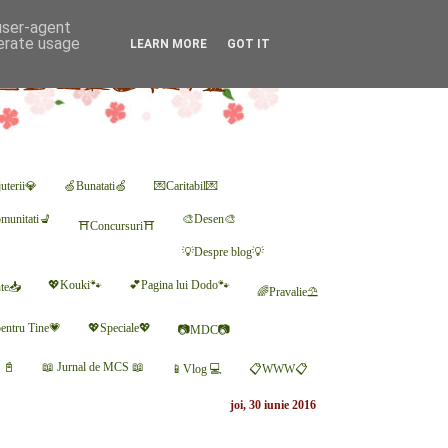
 user-agent
nerate usage
LEARN MORE
GOT IT
uterii💎
🍏Bunatati🍏
💌Caritabil💌
munitati💺
🎨Desen🎨
⛩Concursuri⛩
💡Despre blog💡
💖Kouki🐾
💕Pagina lui Dodo🐾
nte📥
🌈Pravalie⛱
entru Tine💗
💖Speciale💖
📷MDC📷
r 📓
📖 Jurnal de MCS 📖
📱Vlog 💻
📋WWW📋
joi, 30 iunie 2016