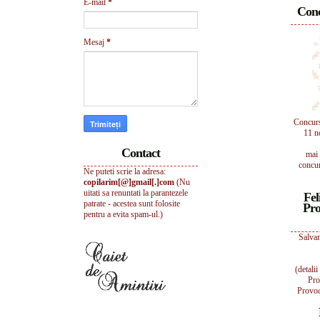
E-mail
*
Conc
Mesaj
*
Concur
11 n
Contact
mai 
concur
Ne puteti scrie la adresa:
copilarim[@]gmail[.]com
(Nu
uitati sa renuntati la parantezele
Fel
patrate - acestea sunt folosite
Pro
pentru a evita spam-ul.)
Salvam
(detali
Pro
Provoc