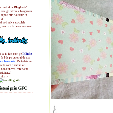
urmari si pe
Bloglovin'
.
i adauga adresele blogurilor
 si poti afla noutatile in
 :)
iti poti salva articolele
, pentru a le putea gasi mai
 sa iti faci cont pe
Inlinkz
,
 fa-l de pe butonul de mai
l cu broscuta
. De indata ce
ece la cont platit ne vei
i noua un vot, care sa ne
ctivitatea!
umim :)!!
ieteni prin GFC