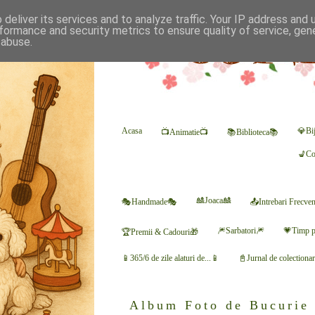
deliver its services and to analyze traffic. Your IP address and
formance and security metrics to ensure quality of service, ge
 abuse.
Acasa
💎Bij
📺Animatie📺
📚Biblioteca📚
💺Co
🎎Joaca🎎
🎭Handmade🎭
📤Intrebari Frecve
🎆Sarbatori🎆
💗Timp p
🏆Premii & Cadouri🎁
📱365/6 de zile alaturi de...📱
📓Jurnal de colectiona
Album Foto de Bucurie