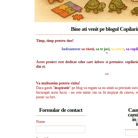
Bine ati venit pe blogul Copilar
Timp, timp pentru tine!
Indrazneste
sa visezi
,
sa te joci
,
sa creezi
,
sa copil
*
Acest proiect este dedicat celor care iubesc si pretuiesc copilari
din ei.
**
Va multumim pentru vizita!
Daca gasiti "
inspiratie
" pe blog va rugam sa nu uitati sa precizati surs
Incurajati acest lucru - nu este nimic rau sa fii inspirat de cineva, e
josnic sa furi.
Formular de contact
Caut
cazul
in 
Nume
i