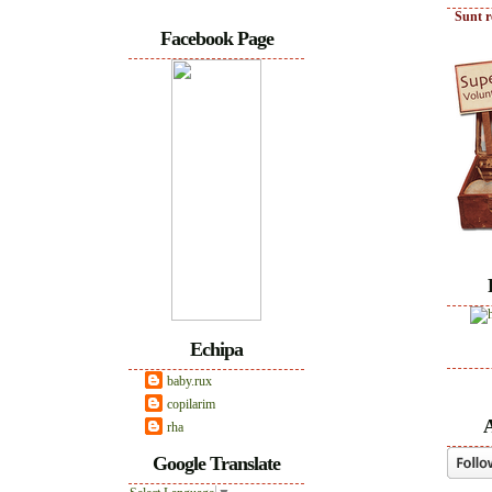
Sunt r
Facebook Page
Echipa
baby.rux
copilarim
A
rha
Google Translate