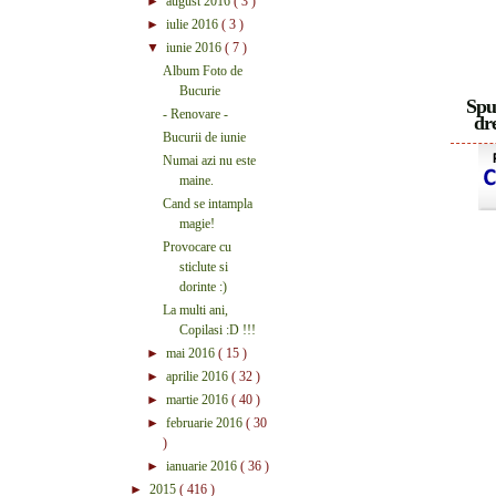
►
august 2016
( 3 )
►
iulie 2016
( 3 )
▼
iunie 2016
( 7 )
Album Foto de
Bucurie
Spu
- Renovare -
dre
Bucurii de iunie
Numai azi nu este
maine.
Cand se intampla
magie!
Provocare cu
sticlute si
dorinte :)
La multi ani,
Copilasi :D !!!
►
mai 2016
( 15 )
►
aprilie 2016
( 32 )
►
martie 2016
( 40 )
►
februarie 2016
( 30
)
►
ianuarie 2016
( 36 )
►
2015
( 416 )