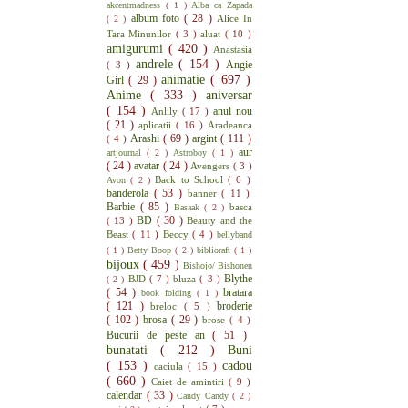
akcentmadness
( 1 )
Alba ca Zapada
album foto
( 28 )
Alice In
( 2 )
Tara Minunilor
( 3 )
aluat
( 10 )
amigurumi
( 420 )
Anastasia
andrele
( 154 )
Angie
( 3 )
animatie
( 697 )
Girl
( 29 )
Anime
( 333 )
aniversar
( 154 )
anul nou
Anlily
( 17 )
( 21 )
aplicatii
( 16 )
Aradeanca
Arashi
( 69 )
argint
( 111 )
( 4 )
aur
artjournal
( 2 )
Astroboy
( 1 )
( 24 )
avatar
( 24 )
Avengers
( 3 )
Back to School
( 6 )
Avon
( 2 )
banderola
( 53 )
banner
( 11 )
Barbie
( 85 )
basca
Basaak
( 2 )
BD
( 30 )
( 13 )
Beauty and the
Beast
( 11 )
Beccy
( 4 )
bellyband
( 1 )
Betty Boop
( 2 )
biblioraft
( 1 )
bijoux
( 459 )
Bishojo/ Bishonen
Blythe
BJD
( 7 )
bluza
( 3 )
( 2 )
( 54 )
bratara
book folding
( 1 )
( 121 )
broderie
breloc
( 5 )
( 102 )
brosa
( 29 )
brose
( 4 )
Bucurii de peste an
( 51 )
bunatati
( 212 )
Buni
( 153 )
cadou
caciula
( 15 )
( 660 )
Caiet de amintiri
( 9 )
calendar
( 33 )
Candy Candy
( 2 )