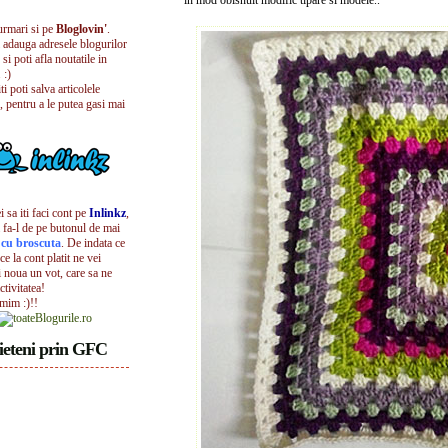
in mod obisnuit modific tipare si modele..
urmari si pe
Bloglovin'
.
i adauga adresele blogurilor
 si poti afla noutatile in
 :)
iti poti salva articolele
, pentru a le putea gasi mai
 sa iti faci cont pe
Inlinkz
,
 fa-l de pe butonul de mai
l cu broscuta
. De indata ce
ece la cont platit ne vei
i noua un vot, care sa ne
ctivitatea!
umim :)!!
ieteni prin GFC