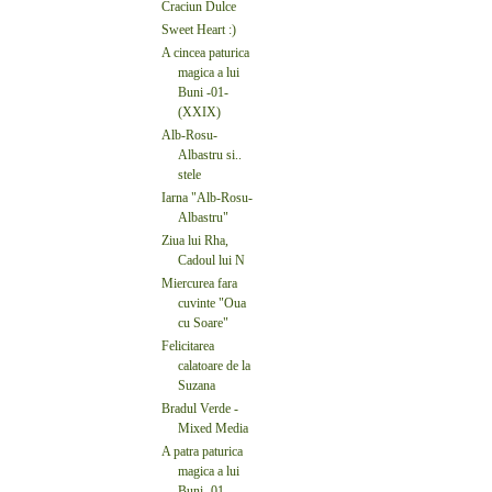
Craciun Dulce
Sweet Heart :)
A cincea paturica
magica a lui
Buni -01-
(XXIX)
Alb-Rosu-
Albastru si..
stele
Iarna "Alb-Rosu-
Albastru"
Ziua lui Rha,
Cadoul lui N
Miercurea fara
cuvinte "Oua
cu Soare"
Felicitarea
calatoare de la
Suzana
Bradul Verde -
Mixed Media
A patra paturica
magica a lui
Buni -01-