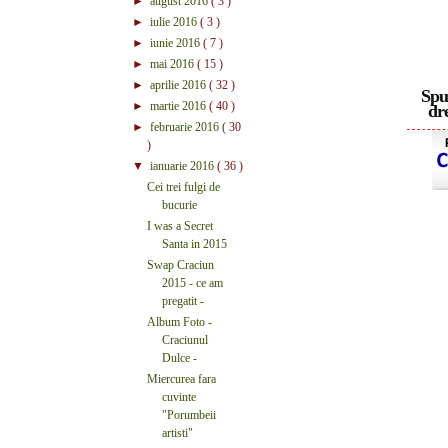
►
august 2016
( 3 )
►
iulie 2016
( 3 )
►
iunie 2016
( 7 )
►
mai 2016
( 15 )
►
aprilie 2016
( 32 )
Spu
►
martie 2016
( 40 )
dre
►
februarie 2016
( 30
)
▼
ianuarie 2016
( 36 )
Cei trei fulgi de
bucurie
I was a Secret
Santa in 2015
Swap Craciun
2015 - ce am
pregatit -
Album Foto -
Craciunul
Dulce -
Miercurea fara
cuvinte
"Porumbeii
artisti"