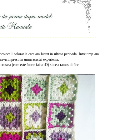
proiectul colorat la care am lucrat in ultima perioada. Intre timp am
cateva impresii in urma acestei experiente.
croseta (care este foarte faina :D) si ce a ramas di fire.