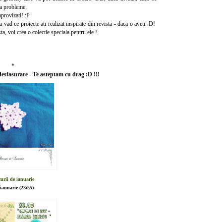
vea probleme.
provizati! :P
 vad ce proiecte ati realizat inspirate din revista - daca o aveti :D!
a, voi crea o colectie speciala pentru ele !
*
esfasurare - Te asteptam cu drag :D !!!
urii de ianuarie
 ianuarie (23:55)-