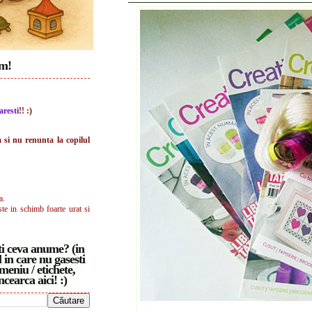
im!
aresti
!! :)
a si nu renunta la copilul
a.
ste in schimb foarte urat si
i ceva anume? (in
 in care nu gasesti
meniu / etichete,
ncearca aici! :)