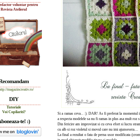
edactor voluntar pentru
Revista Atelierul
Recomandam
DIY
Tutoriale
Voi Copilariti?
Si a ramas ceva... :). DAR! As fi preferat la momentul i
a respecta modelele sa nu fi ramas in plus asa mult roz 
boneaza-te! :)
Din fericire am improvizat si cu ceva efort si lucru str
cu alb si roz violetul si movul care nu imi ajunsesera....
La final a rezultat o fata de perna usor modificata (cro