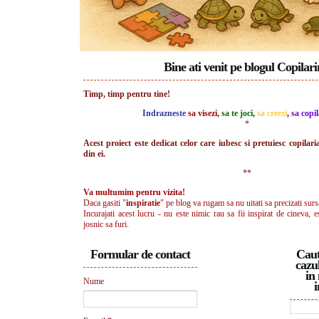
Bine ati venit pe blogul Copilar
Timp, timp pentru tine!
Indrazneste
sa visezi
,
sa te joci
,
sa creezi
,
sa copil
*
Acest proiect este dedicat celor care iubesc si pretuiesc copilari
din ei.
**
Va multumim pentru vizita!
Daca gasiti "
inspiratie
" pe blog va rugam sa nu uitati sa precizati surs
Incurajati acest lucru - nu este nimic rau sa fii inspirat de cineva, e
josnic sa furi.
Formular de contact
Caut
cazul
in 
Nume
i