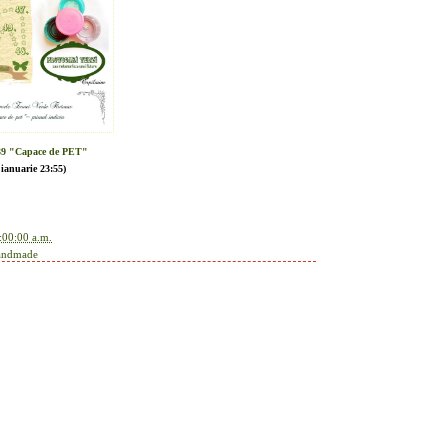
39 "Capace de PET"
 ianuarie 23:55)
:00:00 a.m.
andmade