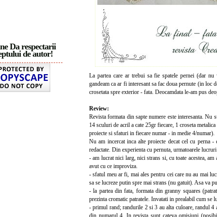
ne Da respectarii
ptului de autor!
La partea care ar trebui sa fie spatele pernei (dar nu
gandeam ca ar fi interesant sa fac doua pernute (in loc d
crosetata spre exterior - fata. Deocamdata le-am pus deop
Review:
Revista formata din sapte numere este interesanta. Nu sti
14 sculuri de acril a cate 25gr fiecare, 1 croseta metalic
proiecte si sfaturi in fiecare numar - in medie 4/numar).
Nu am incercat inca alte proiecte decat cel cu perna -
redactate. Din experienta cu pernuta, urmatoarele lucruri
- am lucrat nici larg, nici strans si, cu toate acestea, a
avut cu ce improviza.
- sfatul meu ar fi, mai ales pentru cei care nu au mai luc
sa se lucreze putin spre mai strans (nu gatuit). Asa va put
- la partea din fata, formata din granny squares (patrat
prezinta cromatic patratele. Invatati in prealabil cum se 
- primul rand; randurile 2 si 3 au alta culoare, randul 4 a
din numarul 4. In revista sunt cateva omisiuni (posibi