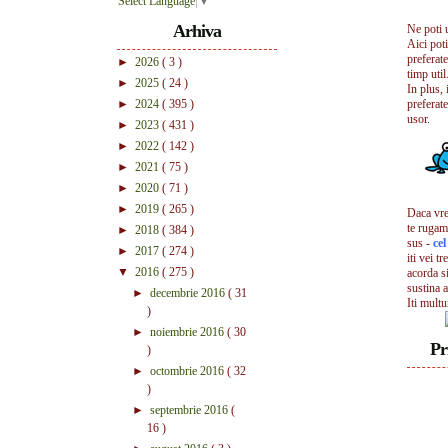
Select Language
▼
Arhiva
Ne poti 
Aici pot
preferate
►
2026
( 3 )
timp util.
►
2025
( 24 )
In plus, 
►
2024
( 395 )
preferate
usor.
►
2023
( 431 )
►
2022
( 142 )
►
2021
( 75 )
►
2020
( 71 )
►
2019
( 265 )
Daca vrei
te rugam
►
2018
( 384 )
sus -
ce
►
2017
( 274 )
iti vei tr
▼
2016
( 275 )
acorda s
sustina a
►
decembrie 2016
( 31
Iti mult
)
►
noiembrie 2016
( 30
Pr
)
►
octombrie 2016
( 32
)
►
septembrie 2016
(
16 )