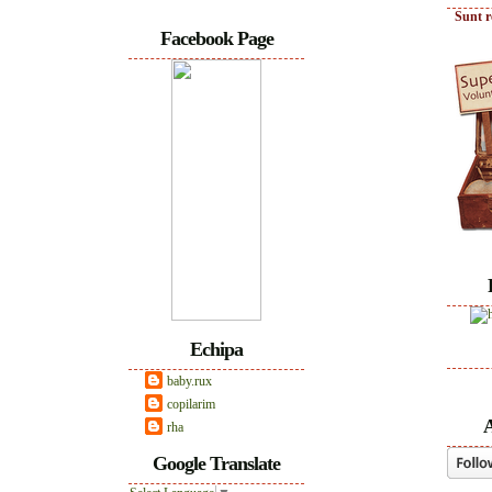
Sunt r
Facebook Page
Echipa
baby.rux
copilarim
A
rha
Google Translate