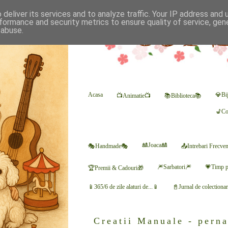
deliver its services and to analyze traffic. Your IP address and
formance and security metrics to ensure quality of service, ge
 abuse.
Acasa
💎Bij
📺Animatie📺
📚Biblioteca📚
💺Co
🎎Joaca🎎
🎭Handmade🎭
📤Intrebari Frecve
🎆Sarbatori🎆
💗Timp p
🏆Premii & Cadouri🎁
📱365/6 de zile alaturi de...📱
📓Jurnal de colectiona
Creatii Manuale - perna