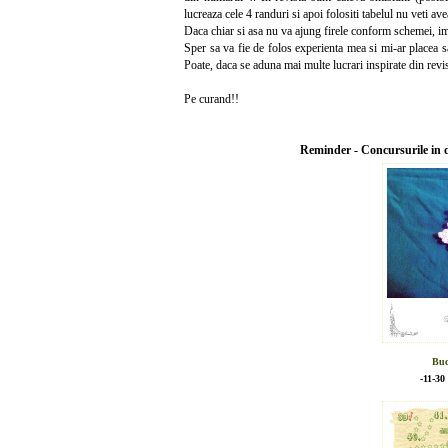
lucreaza cele 4 randuri si apoi folositi tabelul nu veti a
Daca chiar si asa nu va ajung firele conform schemei, im
Sper sa va fie de folos experienta mea si mi-ar placea sa
Poate, daca se aduna mai multe lucrari inspirate din revist
Pe curand!!
Reminder - Concursurile in d
Buc
-11-30