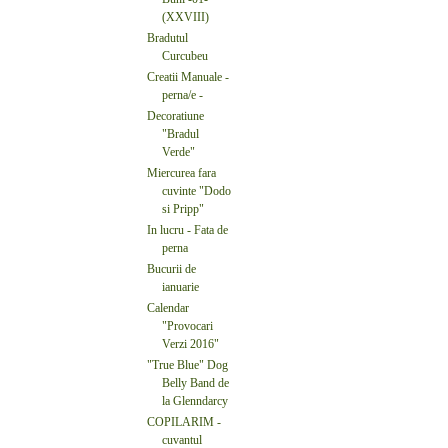
(XXVIII)
Bradutul
Curcubeu
Creatii Manuale -
perna/e -
Decoratiune
"Bradul
Verde"
Miercurea fara
cuvinte "Dodo
si Pripp"
In lucru - Fata de
perna
Bucurii de
ianuarie
Calendar
"Provocari
Verzi 2016"
"True Blue" Dog
Belly Band de
la Glenndarcy
COPILARIM -
cuvantul