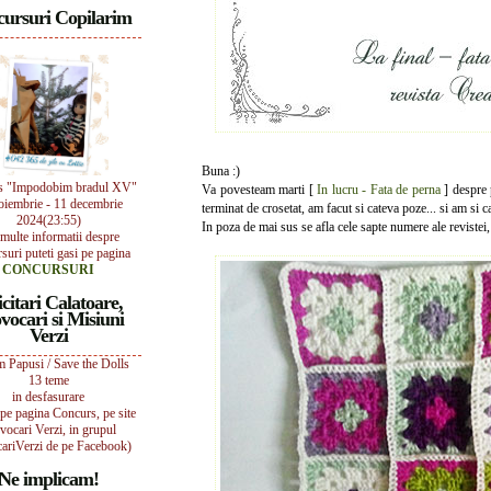
ursuri Copilarim
Buna :)
s "Impodobim bradul XV"
Va povesteam marti [
In lucru - Fata de perna
] despre 
oiembrie - 11 decembrie
terminat de crosetat, am facut si cateva poze... si am si 
2024(23:55)
In poza de mai sus se afla cele sapte numere ale revistei, 
multe informatii despre
suri puteti gasi pe pagina
CONCURSURI
icitari Calatoare,
vocari si Misiuni
Verzi
 Papusi / Save the Dolls
13 teme
in desfasurare
i pe pagina Concurs, pe site
vocari Verzi, in grupul
ariVerzi de pe Facebook)
Ne implicam!