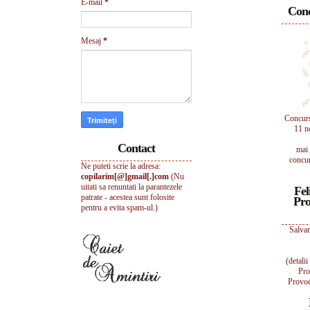
E-mail
*
Conc
Mesaj
*
Concur
11 n
Contact
mai 
concur
Ne puteti scrie la adresa:
copilarim[@]gmail[.]com
(Nu
uitati sa renuntati la parantezele
Fel
patrate - acestea sunt folosite
Pro
pentru a evita spam-ul.)
Salvam
(detali
Pro
Provoc