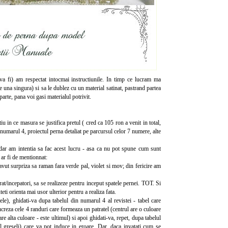
 va fi) am respectat intocmai instructiunile. In timp ce lucram ma
e una singura) si sa le dublez cu un material satinat, pastrand partea
arte, pana voi gasi materialul potrivit.
u in ce masura se justifica pretul ( cred ca 105 ron a venit in total,
a numarul 4, proiectul perna detaliat pe parcursul celor 7 numere, alte
 dar am intentia sa fac acest lucru - asa ca nu pot spune cum sunt
 ar fi de mentionnat:
m avut surpriza sa raman fara verde pal, violet si mov; din fericire am
rat/incepatori, sa se realizeze pentru inceput spatele pernei. TOT. Si
eti orienta mai usor ulterior pentru a realiza fata.
ele), ghidati-va dupa tabelul din numarul 4 al revistei - tabel care
lucreza cele 4 randuri care formeaza un patratel (centrul are o culoare
re alta culoare - este ultimul) si apoi ghidati-va, repet, dupa tabelul
l greseli) care va pot induce in eroare. Dar, daca invatati cum se