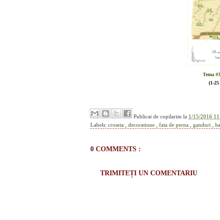
Tema #
(1-25
Publicat de
copilarim
la
1/15/2016 11
Labels:
croseta
,
decoratiune
,
fata de perna
,
ganduri
,
h
0 COMMENTS :
TRIMITEȚI UN COMENTARIU