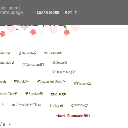
 user-agent
nerate usage
LEARN MORE
GOT IT
uterii💎
🍏Bunatati🍏
💌Caritabil💌
munitati💺
🎨Desen🎨
⛩Concursuri⛩
💡Despre blog💡
💖Kouki🐾
💕Pagina lui Dodo🐾
nte📥
🌈Pravalie⛱
entru Tine💗
💖Speciale💖
📷MDC📷
r 📓
📖 Jurnal de MCS 📖
📱Vlog 💻
📋WWW📋
vineri, 15 ianuarie 2016
/e -