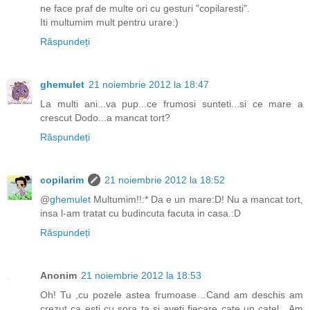
ne face praf de multe ori cu gesturi "copilaresti".
Iti multumim mult pentru urare:)
Răspundeți
ghemulet
21 noiembrie 2012 la 18:47
La multi ani...va pup...ce frumosi sunteti...si ce mare a
crescut Dodo...a mancat tort?
Răspundeți
copilarim
21 noiembrie 2012 la 18:52
@
ghemulet
Multumim!!:* Da e un mare:D! Nu a mancat tort,
insa l-am tratat cu budincuta facuta in casa.:D
Răspundeți
Anonim
21 noiembrie 2012 la 18:53
Oh! Tu ,cu pozele astea frumoase ..Cand am deschis am
crezut ca esti cu sora ta si aveti fiecare cate un catel . Am