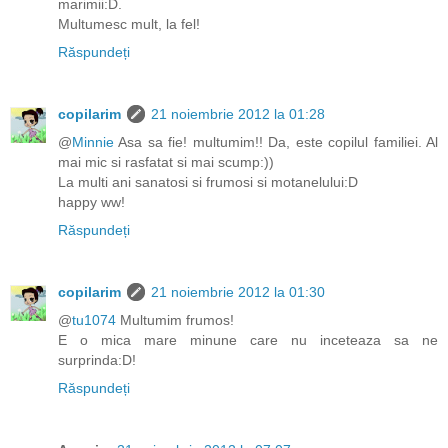
marimii:D.
Multumesc mult, la fel!
Răspundeți
copilarim
21 noiembrie 2012 la 01:28
@
Minnie
Asa sa fie! multumim!! Da, este copilul familiei. Al
mai mic si rasfatat si mai scump:))
La multi ani sanatosi si frumosi si motanelului:D
happy ww!
Răspundeți
copilarim
21 noiembrie 2012 la 01:30
@
tu1074
Multumim frumos!
E o mica mare minune care nu inceteaza sa ne
surprinda:D!
Răspundeți