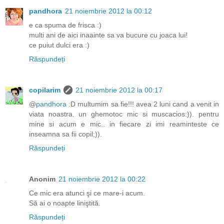
pandhora
21 noiembrie 2012 la 00:12
e ca spuma de frisca :)
multi ani de aici inaainte sa va bucure cu joaca lui!
ce puiut dulci era :)
Răspundeți
copilarim
21 noiembrie 2012 la 00:17
@
pandhora
:D multumim sa fie!!! avea 2 luni cand a venit in
viata noastra. un ghemotoc mic si muscacios:)). pentru
mine si acum e mic.. in fiecare zi imi reaminteste ce
inseamna sa fii copil;)).
Răspundeți
Anonim
21 noiembrie 2012 la 00:22
Ce mic era atunci şi ce mare-i acum.
Să ai o noapte liniştită.
Răspundeți