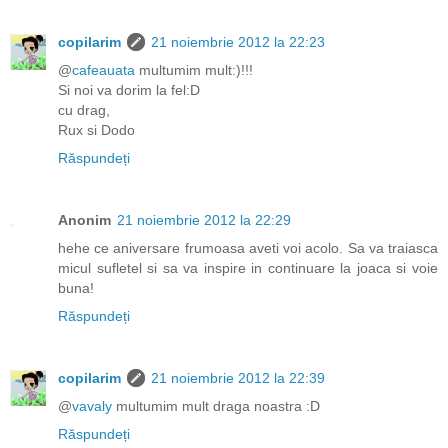
copilarim
21 noiembrie 2012 la 22:23
@
cafeauata
multumim mult:)!!!
Si noi va dorim la fel:D
cu drag,
Rux si Dodo
Răspundeți
Anonim
21 noiembrie 2012 la 22:29
hehe ce aniversare frumoasa aveti voi acolo. Sa va traiasca
micul sufletel si sa va inspire in continuare la joaca si voie
buna!
Răspundeți
copilarim
21 noiembrie 2012 la 22:39
@
vavaly
multumim mult draga noastra :D
Răspundeți