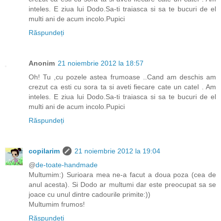
inteles. E ziua lui Dodo.Sa-ti traiasca si sa te bucuri de el
multi ani de acum incolo.Pupici
Răspundeți
Anonim
21 noiembrie 2012 la 18:57
Oh! Tu ,cu pozele astea frumoase ..Cand am deschis am
crezut ca esti cu sora ta si aveti fiecare cate un catel . Am
inteles. E ziua lui Dodo.Sa-ti traiasca si sa te bucuri de el
multi ani de acum incolo.Pupici
Răspundeți
copilarim
21 noiembrie 2012 la 19:04
@
de-toate-handmade
Multumim:) Surioara mea ne-a facut a doua poza (cea de
anul acesta). Si Dodo ar multumi dar este preocupat sa se
joace cu unul dintre cadourile primite:))
Multumim frumos!
Răspundeți