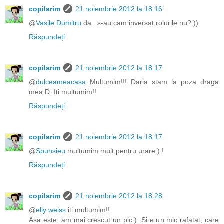
copilarim
21 noiembrie 2012 la 18:16
@
Vasile Dumitru
da.. s-au cam inversat rolurile nu?:))
Răspundeți
copilarim
21 noiembrie 2012 la 18:17
@
dulceameacasa
Multumim!!! Daria stam la poza draga
mea:D. Iti multumim!!
Răspundeți
copilarim
21 noiembrie 2012 la 18:17
@
Spunsieu
multumim mult pentru urare:) !
Răspundeți
copilarim
21 noiembrie 2012 la 18:28
@
elly weiss
iti multumim!!
Asa este, am mai crescut un pic:). Si e un mic rafatat, care