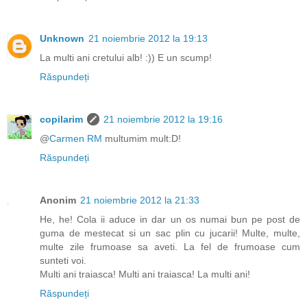
Unknown
21 noiembrie 2012 la 19:13
La multi ani cretului alb! :)) E un scump!
Răspundeți
copilarim
21 noiembrie 2012 la 19:16
@
Carmen RM
multumim mult:D!
Răspundeți
Anonim
21 noiembrie 2012 la 21:33
He, he! Cola ii aduce in dar un os numai bun pe post de
guma de mestecat si un sac plin cu jucarii! Multe, multe,
multe zile frumoase sa aveti. La fel de frumoase cum
sunteti voi.
Multi ani traiasca! Multi ani traiasca! La multi ani!
Răspundeți