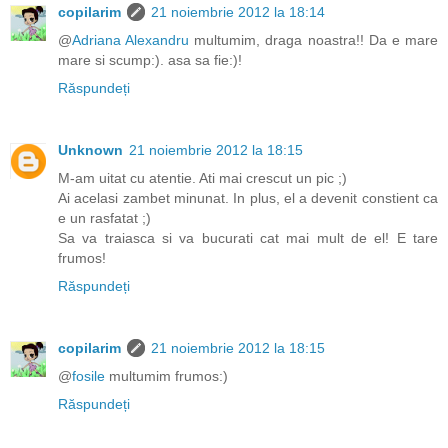
copilarim
21 noiembrie 2012 la 18:14
@
Adriana Alexandru
multumim, draga noastra!! Da e mare
mare si scump:). asa sa fie:)!
Răspundeți
Unknown
21 noiembrie 2012 la 18:15
M-am uitat cu atentie. Ati mai crescut un pic ;)
Ai acelasi zambet minunat. In plus, el a devenit constient ca
e un rasfatat ;)
Sa va traiasca si va bucurati cat mai mult de el! E tare
frumos!
Răspundeți
copilarim
21 noiembrie 2012 la 18:15
@
fosile
multumim frumos:)
Răspundeți