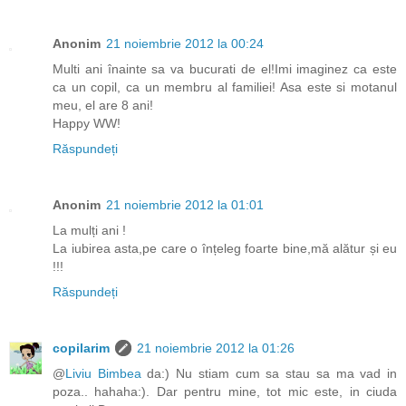
Anonim
21 noiembrie 2012 la 00:24
Multi ani înainte sa va bucurati de el!Imi imaginez ca este
ca un copil, ca un membru al familiei! Asa este si motanul
meu, el are 8 ani!
Happy WW!
Răspundeți
Anonim
21 noiembrie 2012 la 01:01
La mulți ani !
La iubirea asta,pe care o înțeleg foarte bine,mă alătur și eu
!!!
Răspundeți
copilarim
21 noiembrie 2012 la 01:26
@
Liviu Bimbea
da:) Nu stiam cum sa stau sa ma vad in
poza.. hahaha:). Dar pentru mine, tot mic este, in ciuda