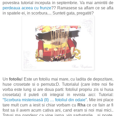
povestea tutorial inceputa in septembrie. Va mai amintiti de
perdeaua aceea cu frunze
?? Ramasese sa aflam ce se afla
in spatele ei, in scorbura.... Sunteti gata, pregatiti?
Un
fotoliu
! Este un fotoliu mai mare, cu ladita de depozitare,
huse crosetate si o pernuta:D. Tutorialul (care intre noi fie
vorba este lung si are doua parti: fotoliul propriu zis si husa
crosetata) il puteti citi integral in revista aici: Tutorial:
“Scorbura misterioasă (II) … fotoliul din odaie”
. Mie imi place
tare mult cum a iesit si chiar vorbam cu
Rha
ce ce fain ar fi
fost sa il avem acum cativa ani, cand eram si noi mai mici..
Totusi ma gandesc ca vine iarna, vin sarbatorile... si poate,