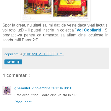
Spor la creat, nu uitati sa imi dati de veste daca v-ati facut si
voi fotoliu:D - il puteti inscrie in colectia "
Voi Copilariti
". Si
pregatiti-va pentru ca urmeaza sa aflam cine locuieste in
scorbura!!! Pareri?:P
copilarim
la
11/01/2012 11:00:00 a.m.
Distribuiți
4 comentarii:
ghemulet
2 noiembrie 2012 la 08:01
Este dragut foc ...oare cine va sta in el?
Răspundeți