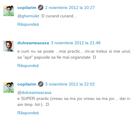
copilarim
2 noiembrie 2012 la 10:27
@
ghemulet
:D curand curand...
Răspundeți
dulceameacasa
3 noiembrie 2012 la 21:48
e cum nu se poate ...mai practic....mi-ar trebui si mie unul,
sa "ajut" papusile sa fie mai organziate :D
Răspundeți
copilarim
3 noiembrie 2012 la 22:02
@
dulceameacasa
e SUPER practic (vreau sa ma joc vreau sa ma joc .. dar n-
am timp -lol-). :D
Răspundeți