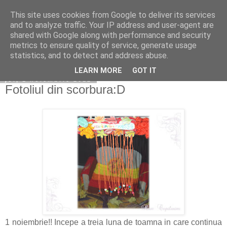
This site uses cookies from Google to deliver its services
Copilarim
and to analyze traffic. Your IP address and user-agent are
shared with Google along with performance and security
metrics to ensure quality of service, generate usage
statistics, and to detect and address abuse.
▼
LEARN MORE
GOT IT
joi, 1 noiembrie 2012
Fotoliul din scorbura:D
1 noiembrie!! Incepe a treia luna de toamna in care continua