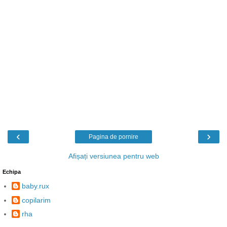
‹
›
Pagina de pornire
Afișați versiunea pentru web
Echipa
baby.rux
copilarim
rha