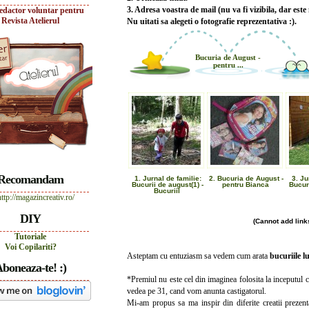
3. Adresa voastra de mail (nu va fi vizibila, dar este
edactor voluntar pentru
Revista Atelierul
Nu uitati sa alegeti o fotografie reprezentativa :).
Bucuria de August -
pentru ...
Recomandam
1. Jurnal de familie:
2. Bucuria de August -
3. Ju
Bucurii de august(1) -
pentru Bianca
Bucuri
Bucuriil
DIY
(Cannot add links
Tutoriale
Voi Copilariti?
Asteptam cu entuziasm sa vedem cum arata
bucuriile l
boneaza-te! :)
*Premiul nu este cel din imaginea folosita la inceputul co
vedea pe 31, cand vom anunta castigatorul.
Mi-am propus sa ma inspir din diferite creatii prezent