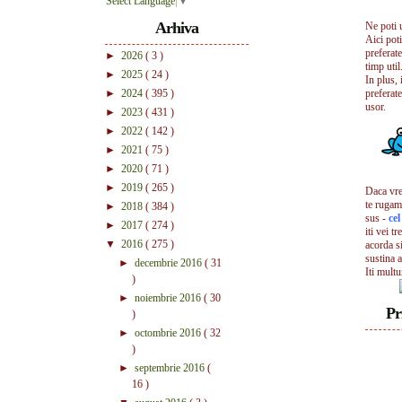
Select Language
▼
Arhiva
Ne poti 
Aici pot
preferate
►
2026
( 3 )
timp util.
►
2025
( 24 )
In plus, 
►
2024
( 395 )
preferate
usor.
►
2023
( 431 )
►
2022
( 142 )
►
2021
( 75 )
►
2020
( 71 )
►
2019
( 265 )
Daca vrei
te rugam
►
2018
( 384 )
sus -
ce
►
2017
( 274 )
iti vei tr
▼
2016
( 275 )
acorda s
sustina a
►
decembrie 2016
( 31
Iti mult
)
►
noiembrie 2016
( 30
Pr
)
►
octombrie 2016
( 32
)
►
septembrie 2016
(
16 )