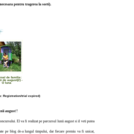
 necesara pentru tragerea la sorti).
rnal de familie:
i de august(2) -
O luna
: Registration/trial expired)
unii august
!!
ncursului. El va fi realizat pe parcursul lunii august si il veti putea
ate pe blog de-a lungul timpului, dar fiecare premiu va fi unicat,