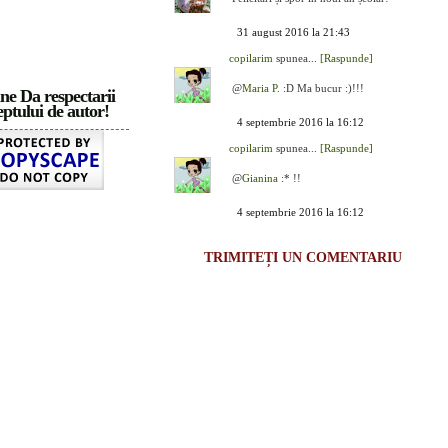
31 august 2016 la 21:43
copilarim
spunea...
[Raspunde]
@
Maria P.
:D Ma bucur :)!!!
ne Da respectarii
ptului de autor!
4 septembrie 2016 la 16:12
copilarim
spunea...
[Raspunde]
@
Gianina
:* !!
4 septembrie 2016 la 16:12
TRIMITEȚI UN COMENTARIU