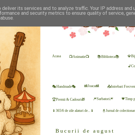
deliver its services and to analyze traffic. Your IP address and
formance and security metrics to ensure quality of service, ge
 abuse.
Acasa
💎Bij
📺Animatie📺
📚Biblioteca📚
💺Co
🎎Joaca🎎
🎭Handmade🎭
📤Intrebari Frecve
🎆Sarbatori🎆
💗Timp p
🏆Premii & Cadouri🎁
📱365/6 de zile alaturi de...📱
📓Jurnal de colectiona
Bucurii de august