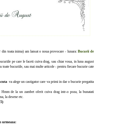
ar din toata inima) am lansat o noua provocare - lunara:
Bucurii de
bucuriile pe care le faceti cuiva drag, sau chiar voua, in luna august
ru toate bucuriile, sau mai multe articole - pentru fiecare bucurie cate
scuta
va alege un castigator care va primi in dar o bucurie pregatita
e? Hmm de la un zambet oferit cuiva drag intr-o poza, la bunatati
na, la desene etc.
55)
um urmeaza: