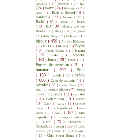
aur
artjournal
( 2 )
Astroboy
( 1 )
( 24 )
avatar
( 24 )
Avengers
( 3 )
Back to School
( 6 )
Avon
( 2 )
banderola
( 53 )
banner
( 11 )
Barbie
( 85 )
basca
Basaak
( 2 )
BD
( 30 )
( 13 )
Beauty and the
Beast
( 11 )
Beccy
( 4 )
bellyband
( 1 )
Betty Boop
( 2 )
biblioraft
( 1 )
bijoux
( 459 )
Bishojo/ Bishonen
Blythe
BJD
( 7 )
bluza
( 3 )
( 2 )
( 54 )
bratara
book folding
( 1 )
( 121 )
broderie
breloc
( 5 )
( 102 )
brosa
( 29 )
brose
( 4 )
Bucurii de peste an
( 51 )
bunatati
( 212 )
Buni
( 153 )
cadou
caciula
( 15 )
( 660 )
Caiet de amintiri
( 9 )
calendar
( 33 )
Candy Candy
( 2 )
captain planet
( 7 )
cani
( 2 )
carcasa
card
( 152 )
caritabil
dvd/cd
( 1 )
( 4 )
CarlaMitrani
( 9 )
carnet
( 3 )
carte
( 19 )
Cars
( 1 )
carte de
carte postala
( 6 )
oaspeti
( 1 )
carte
carti
( 107 )
casa
vizita
( 1 )
papusilor
( 6 )
categorii animatie
cdb
( 73 )
( 1 )
Cenusareasa /
cercei
( 150 )
Cinderella
( 2 )
Charles
chestionar
Perrault
( 1 )
charm
( 1 )
( 19 )
Chi's Sweet Home
( 5 )