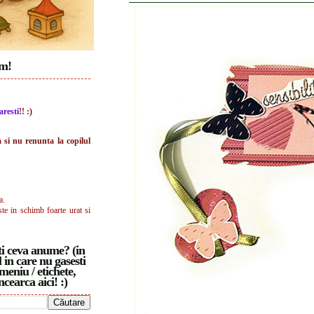
im!
aresti
!! :)
a si nu renunta la copilul
a.
ste in schimb foarte urat si
i ceva anume? (in
 in care nu gasesti
meniu / etichete,
ncearca aici! :)