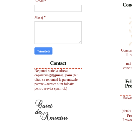
E-mail
*
Conc
Mesaj
*
Concur
11 n
Contact
mai 
concur
Ne puteti scrie la adresa:
copilarim[@]gmail[.]com
(Nu
uitati sa renuntati la parantezele
Fel
patrate - acestea sunt folosite
Pro
pentru a evita spam-ul.)
Salvam
(detali
Pro
Provoc