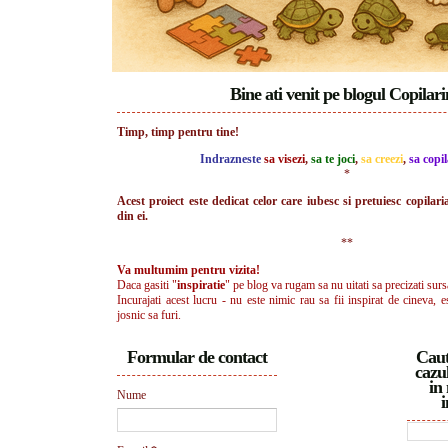
Bine ati venit pe blogul Copilar
Timp, timp pentru tine!
Indrazneste
sa visezi
,
sa te joci
,
sa creezi
,
sa copil
*
Acest proiect este dedicat celor care iubesc si pretuiesc copilari
din ei.
**
Va multumim pentru vizita!
Daca gasiti "
inspiratie
" pe blog va rugam sa nu uitati sa precizati surs
Incurajati acest lucru - nu este nimic rau sa fii inspirat de cineva, e
josnic sa furi.
Formular de contact
Caut
cazul
in 
Nume
i