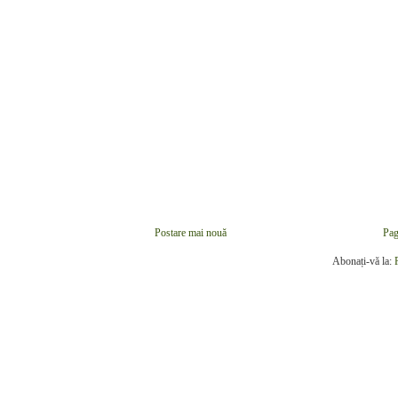
Postare mai nouă
Pag
Abonați-vă la: