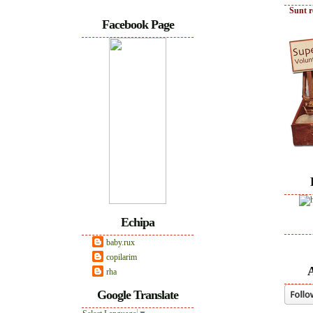
Sunt r
Facebook Page
Echipa
baby.rux
copilarim
A
rha
Google Translate