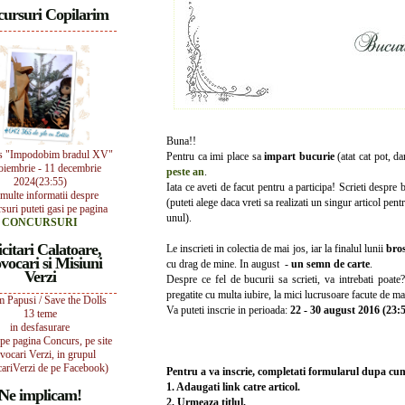
ursuri Copilarim
Buna!!
s "Impodobim bradul XV"
Pentru ca imi place sa
impart bucurie
(atat cat pot, d
oiembrie - 11 decembrie
peste an
.
2024(23:55)
Iata ce aveti de facut pentru a participa! Scrieti despre 
multe informatii despre
(puteti alege daca vreti sa realizati un singur articol pent
suri puteti gasi pe pagina
unul).
CONCURSURI
icitari Calatoare,
Le inscrieti in colectia de mai jos, iar la finalul lunii
bro
vocari si Misiuni
cu drag de mine. In august -
un semn de carte
.
Verzi
Despre ce fel de bucurii sa scrieti, va intrebati poat
pregatite cu multa iubire, la mici lucrusoare facute de ma
 Papusi / Save the Dolls
Va puteti inscrie in perioada:
22 - 30 august 2016 (23:
13 teme
in desfasurare
i pe pagina Concurs, pe site
vocari Verzi, in grupul
ariVerzi de pe Facebook)
Pentru a va inscrie, completati formularul dupa c
1. Adaugati link catre articol.
Ne implicam!
2. Urmeaza titlul.