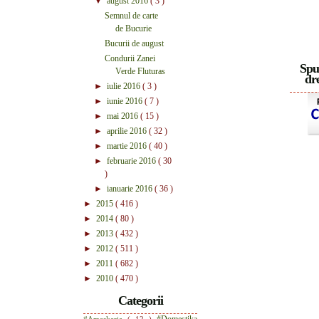
▼
august 2016
( 3 )
Semnul de carte
de Bucurie
Bucurii de august
Condurii Zanei
Spu
Verde Fluturas
dre
►
iulie 2016
( 3 )
►
iunie 2016
( 7 )
►
mai 2016
( 15 )
►
aprilie 2016
( 32 )
►
martie 2016
( 40 )
►
februarie 2016
( 30
)
►
ianuarie 2016
( 36 )
►
2015
( 416 )
►
2014
( 80 )
►
2013
( 432 )
►
2012
( 511 )
►
2011
( 682 )
►
2010
( 470 )
Categorii
#Domestika
#Ameskeria
( 12 )