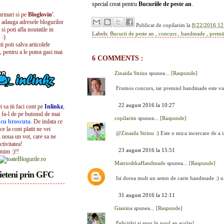
special creat pentru
Bucuriile de peste an
.
urmari si pe
Bloglovin'
.
i adauga adresele blogurilor
Publicat de
copilarim
la
8/22/2016 12
 si poti afla noutatile in
Labels:
Bucurii de peste an
,
concurs
,
handmade
,
premi
 :)
iti poti salva articolele
, pentru a le putea gasi mai
6 COMMENTS :
Zinaida Strinu
spunea...
[Raspunde]
Frumos concurs, iar premiul handmade este val
22 august 2016 la 10:27
 sa iti faci cont pe
Inlinkz
,
 fa-l de pe butonul de mai
copilarim
spunea...
[Raspunde]
l cu broscuta
. De indata ce
ece la cont platit ne vei
@
Zinaida Strinu
:) Este o mica incercare de a i
i noua un vot, care sa ne
ctivitatea!
23 august 2016 la 15:51
umim :)!!
MatrioshkaHandmade
spunea...
[Raspunde]
ieteni prin GFC
Isi dorea mult un semn de carte handmade :) uit
31 august 2016 la 12:11
Gianina
spunea...
[Raspunde]
Felicitări și spor în noul an școlar!