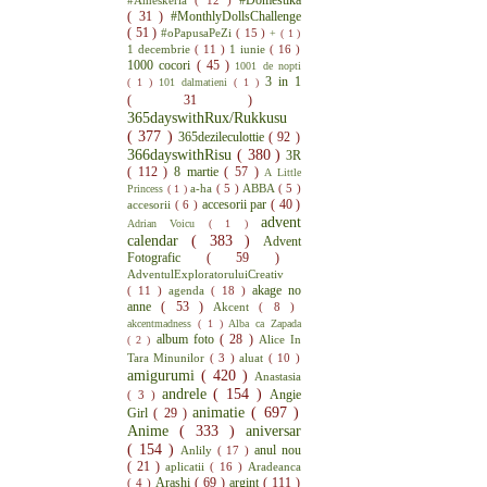
( 31 )
#MonthlyDollsChallenge
( 51 )
#oPapusaPeZi
( 15 )
+
( 1 )
1 decembrie
( 11 )
1 iunie
( 16 )
1000 cocori
( 45 )
1001 de nopti
3 in 1
( 1 )
101 dalmatieni
( 1 )
( 31 )
365dayswithRux/Rukkusu
( 377 )
365dezileculottie
( 92 )
366dayswithRisu
( 380 )
3R
( 112 )
8 martie
( 57 )
A Little
a-ha
( 5 )
ABBA
( 5 )
Princess
( 1 )
accesorii par
( 40 )
accesorii
( 6 )
advent
Adrian Voicu
( 1 )
calendar
( 383 )
Advent
Fotografic
( 59 )
AdventulExploratoruluiCreativ
akage no
( 11 )
agenda
( 18 )
anne
( 53 )
Akcent
( 8 )
akcentmadness
( 1 )
Alba ca Zapada
album foto
( 28 )
Alice In
( 2 )
Tara Minunilor
( 3 )
aluat
( 10 )
amigurumi
( 420 )
Anastasia
andrele
( 154 )
Angie
( 3 )
animatie
( 697 )
Girl
( 29 )
Anime
( 333 )
aniversar
( 154 )
anul nou
Anlily
( 17 )
( 21 )
aplicatii
( 16 )
Aradeanca
Arashi
( 69 )
argint
( 111 )
( 4 )