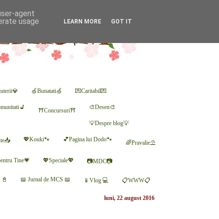
 user-agent
nerate usage
LEARN MORE
GOT IT
uterii💎
🍏Bunatati🍏
💌Caritabil💌
munitati💺
🎨Desen🎨
⛩Concursuri⛩
💡Despre blog💡
💖Kouki🐾
💕Pagina lui Dodo🐾
nte📥
🌈Pravalie⛱
entru Tine💗
💖Speciale💖
📷MDC📷
r 📓
📖 Jurnal de MCS 📖
📱Vlog 💻
📋WWW📋
luni, 22 august 2016