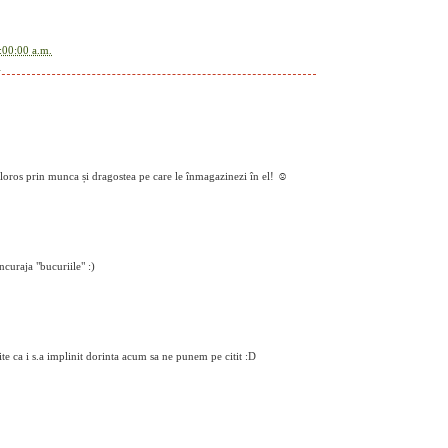
:00:00 a.m.
i
oros prin munca și dragostea pe care le înmagazinezi în el! ☺
ncuraja "bucuriile" :)
e ca i s.a implinit dorinta acum sa ne punem pe citit :D