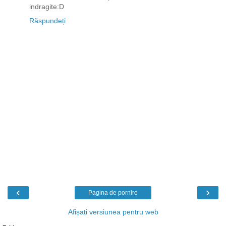
indragite:D
Răspundeți
‹
›
Pagina de pornire
Afișați versiunea pentru web