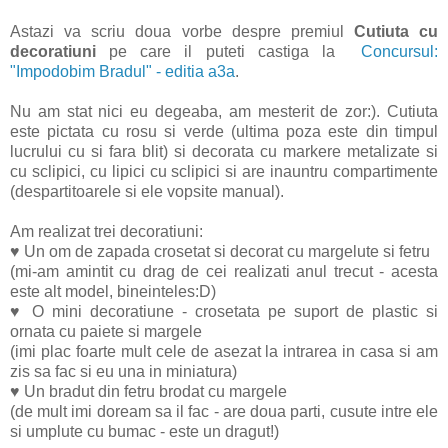
Astazi va scriu doua vorbe despre premiul
Cutiuta cu
decoratiuni
pe care il puteti castiga la
Concursul:
"Impodobim Bradul" - editia a3a
.
Nu am stat nici eu degeaba, am mesterit de zor:). Cutiuta
este pictata cu rosu si verde (ultima poza este din timpul
lucrului cu si fara blit) si decorata cu markere metalizate si
cu sclipici, cu lipici cu sclipici si are inauntru compartimente
(despartitoarele si ele vopsite manual).
Am realizat trei decoratiuni:
♥
Un om de zapada crosetat si decorat cu margelute si fetru
(mi-am amintit cu drag de cei realizati anul trecut - acesta
este alt model, bineinteles:D)
♥ O mini decoratiune - crosetata pe suport de plastic si
ornata cu paiete si margele
(imi plac foarte mult cele de asezat la intrarea in casa si am
zis sa fac si eu una in miniatura)
♥ Un bradut din fetru brodat cu margele
(de mult imi doream sa il fac - are doua parti, cusute intre ele
si umplute cu bumac - este un dragut!)