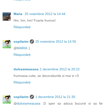
Maria
25 noiembrie 2012 la 14:44
Hm, hm, hm! Foarte frumos!
Răspundeți
copilarim
25 noiembrie 2012 la 14:55
@
MARIA
:)
Răspundeți
dulceameacasa
1 decembrie 2012 la 20:22
frumoasa cutie, iar decoratiunile si mai si <3
Răspundeți
copilarim
1 decembrie 2012 la 21:30
@
dulceameacasa
:D sper sa aduca bucurie si sa fie