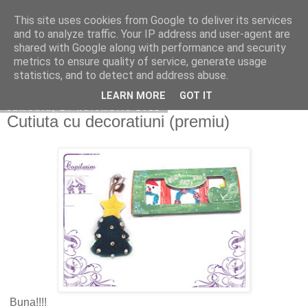
This site uses cookies from Google to deliver its services
Copilarim
and to analyze traffic. Your IP address and user-agent are
shared with Google along with performance and security
metrics to ensure quality of service, generate usage
statistics, and to detect and address abuse.
▼
LEARN MORE
GOT IT
sâmbătă, 24 noiembrie 2012
Cutiuta cu decoratiuni (premiu)
Buna!!!!