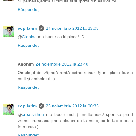
Superbaaa,adica si cutiuta si surpriza din ea!Bravo!
Răspundeți
copilarim
24 noiembrie 2012 la 23:08
@
Gianina
ma bucur ca iti place! :D
Răspundeți
Anonim
24 noiembrie 2012 la 23:40
Omulețul de zăpadă arată extraordinar. Și-mi place foarte
mult și ambalajul. :)
Răspundeți
copilarim
25 noiembrie 2012 la 00:35
@
creativithea
ma bucur mult:)! multumesc! sper sa prind
vreme frumoasa pana pleaca de la mine, sa le fac o poza
frumoasa:)!
Răspundeți