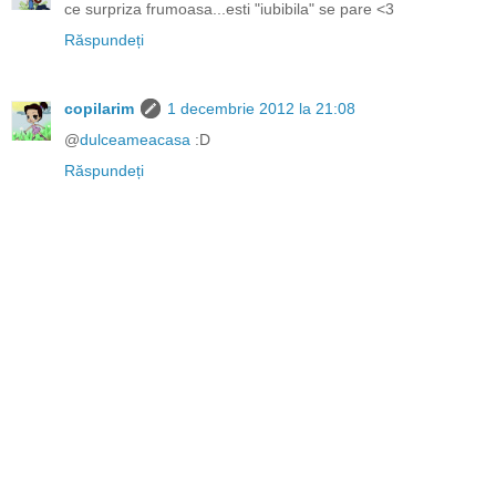
ce surpriza frumoasa...esti "iubibila" se pare <3
Răspundeți
copilarim
1 decembrie 2012 la 21:08
@
dulceameacasa
:D
Răspundeți