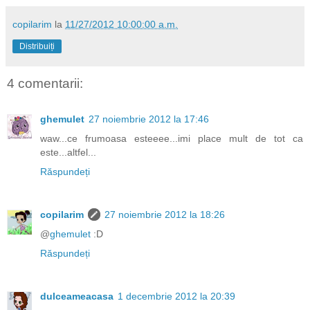
copilarim
la
11/27/2012 10:00:00 a.m.
Distribuiți
4 comentarii:
ghemulet
27 noiembrie 2012 la 17:46
waw...ce frumoasa esteeee...imi place mult de tot ca
este...altfel...
Răspundeți
copilarim
27 noiembrie 2012 la 18:26
@
ghemulet
:D
Răspundeți
dulceameacasa
1 decembrie 2012 la 20:39