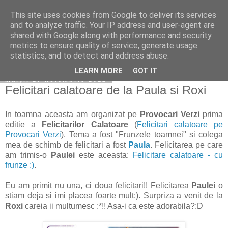
This site uses cookies from Google to deliver its services
Copilarim
and to analyze traffic. Your IP address and user-agent are
shared with Google along with performance and security
metrics to ensure quality of service, generate usage
statistics, and to detect and address abuse.
▼
LEARN MORE
GOT IT
marți, 27 noiembrie 2012
Felicitari calatoare de la Paula si Roxi
In toamna aceasta am organizat pe
Provocari Verzi
prima
editie a
Felicitarilor Calatoare
(
Felicitari calatoare pe
Provocari Verzi
). Tema a fost "Frunzele toamnei" si colega
mea de schimb de felicitari a fost
Paula
. Felicitarea pe care
am trimis-o
Paulei
este aceasta:
Felicitare calatoare - cu
frunze :)
.
Eu am primit nu una, ci doua felicitari!! Felicitarea
Paulei
o
stiam deja si imi placea foarte mult:). Surpriza a venit de la
Roxi
careia ii multumesc :*!! Asa-i ca este adorabila?:D