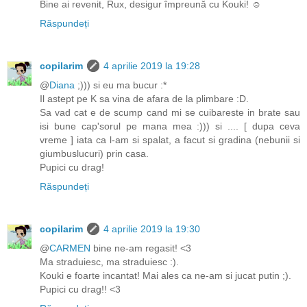
Bine ai revenit, Rux, desigur împreună cu Kouki! ☺
Răspundeți
copilarim
4 aprilie 2019 la 19:28
@
Diana
;))) si eu ma bucur :*
Il astept pe K sa vina de afara de la plimbare :D.
Sa vad cat e de scump cand mi se cuibareste in brate sau
isi bune cap'sorul pe mana mea :))) si .... [ dupa ceva
vreme ] iata ca l-am si spalat, a facut si gradina (nebunii si
giumbuslucuri) prin casa.
Pupici cu drag!
Răspundeți
copilarim
4 aprilie 2019 la 19:30
@
CARMEN
bine ne-am regasit! <3
Ma straduiesc, ma straduiesc :).
Kouki e foarte incantat! Mai ales ca ne-am si jucat putin ;).
Pupici cu drag!! <3