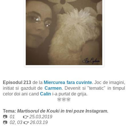
Episodul 213
de la
Miercurea fara cu
vinte
. Joc de imagini,
initiat si gazduit de
Carmen
. Devenit si "tematic" in timpul
celor doi ani cand
Calin
i-a purtat de grija.
🌸🌸🌸
Tema:
Martisorul de Kouki in trei poze Instagram.
📷
01
👉
25.03.2019
📷
02, 03
👉
26.03.19