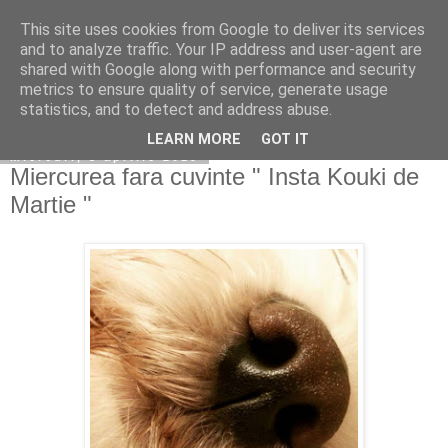
This site uses cookies from Google to deliver its services
Copilarim
and to analyze traffic. Your IP address and user-agent are
shared with Google along with performance and security
metrics to ensure quality of service, generate usage
statistics, and to detect and address abuse.
▼
LEARN MORE
GOT IT
miercuri, 3 aprilie 2019
Miercurea fara cuvinte " Insta Kouki de
Martie "