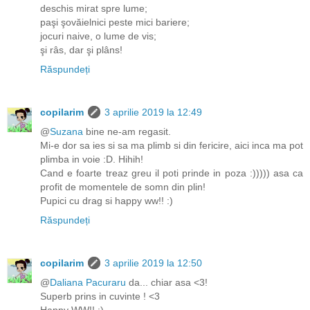
deschis mirat spre lume;
paşi şovăielnici peste mici bariere;
jocuri naive, o lume de vis;
şi râs, dar şi plâns!
Răspundeți
copilarim
3 aprilie 2019 la 12:49
@
Suzana
bine ne-am regasit.
Mi-e dor sa ies si sa ma plimb si din fericire, aici inca ma pot
plimba in voie :D. Hihih!
Cand e foarte treaz greu il poti prinde in poza :))))) asa ca
profit de momentele de somn din plin!
Pupici cu drag si happy ww!! :)
Răspundeți
copilarim
3 aprilie 2019 la 12:50
@
Daliana Pacuraru
da... chiar asa <3!
Superb prins in cuvinte ! <3