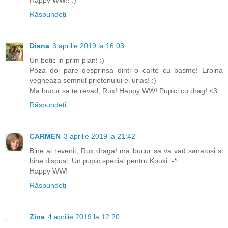
Happy WW!! :)
Răspundeți
Diana
3 aprilie 2019 la 16:03
Un botic in prim plan! :)
Poza doi pare desprinsa dintr-o carte cu basme! Eroina
vegheaza somnul prietenului ei urias! :)
Ma bucur sa te revad, Rux! Happy WW! Pupici cu drag! <3
Răspundeți
CARMEN
3 aprilie 2019 la 21:42
Bine ai revenit, Rux draga! ma bucur sa va vad sanatosi si
bine dispusi. Un pupic special pentru Kouki :-*
Happy WW!
Răspundeți
Zina
4 aprilie 2019 la 12:20