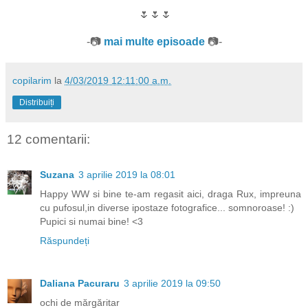
🌷🌷🌷
-📷
mai multe episoade
📷-
copilarim
la
4/03/2019 12:11:00 a.m.
Distribuiți
12 comentarii:
Suzana
3 aprilie 2019 la 08:01
Happy WW si bine te-am regasit aici, draga Rux, impreuna
cu pufosul,in diverse ipostaze fotografice... somnoroase! :)
Pupici si numai bine! <3
Răspundeți
Daliana Pacuraru
3 aprilie 2019 la 09:50
ochi de mărgăritar