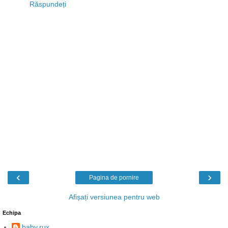
Răspundeți
‹
›
Pagina de pornire
Afișați versiunea pentru web
Echipa
baby.rux