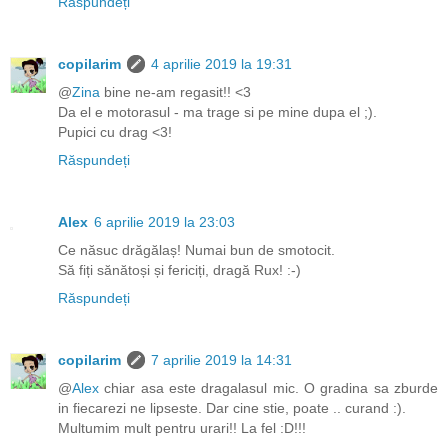
Răspundeți
copilarim
4 aprilie 2019 la 19:31
@
Zina
bine ne-am regasit!! <3
Da el e motorasul - ma trage si pe mine dupa el ;).
Pupici cu drag <3!
Răspundeți
Alex
6 aprilie 2019 la 23:03
Ce năsuc drăgălaș! Numai bun de smotocit.
Să fiți sănătoși și fericiți, dragă Rux! :-)
Răspundeți
copilarim
7 aprilie 2019 la 14:31
@
Alex
chiar asa este dragalasul mic. O gradina sa zburde
in fiecarezi ne lipseste. Dar cine stie, poate .. curand :).
Multumim mult pentru urari!! La fel :D!!!