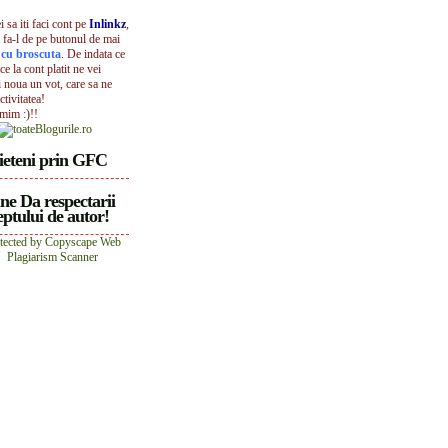
 sa iti faci cont pe
Inlinkz
,
 fa-l de pe butonul de mai
l cu broscuta
. De indata ce
ece la cont platit ne vei
i noua un vot, care sa ne
ctivitatea!
umim :)!!
ieteni prin GFC
ne Da respectarii
ptului de autor!