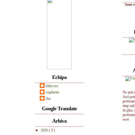
Sunt r
A
Echipa
baby.rux
copilarim
Ne poti 
Aici pot
rha
preferate
timp util.
Google Translate
In plus, 
preferate
usor.
Arhiva
►
2026
( 3 )