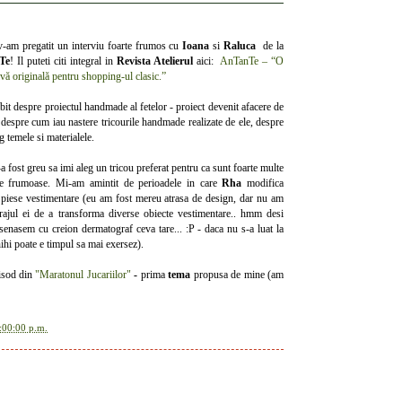
v-am pregatit un interviu foarte frumos cu
Ioana
si
Raluca
de la
Te
! Il puteti citi integral in
Revista Atelierul
aici:
AnTanTe – “O
ivă originală pentru shopping-ul clasic.”
it despre proiectul handmade al fetelor - proiect devenit afacere de
 despre cum iau nastere tricourile handmade realizate de ele, despre
 temele si materialele.
 fost greu sa imi aleg un tricou preferat pentru ca sunt foarte multe
te frumoase. Mi-am amintit de perioadele in care
Rha
modifica
 piese vestimentare (eu am fost mereu atrasa de design, dar nu am
rajul ei de a transforma diverse obiecte vestimentare.. hmm desi
enasem cu creion dermatograf ceva tare... :P - daca nu s-a luat la
ihihi poate e timpul sa mai exersez).
isod din
"Maratonul Jucariilor"
-
prima
tema
propusa de mine (am
:00:00 p.m.