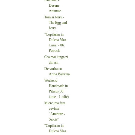
Animatie -
Desene
Animate
Tom si Jerry -
The Egg and
Jerry
"Copilarim in
Dulcea Mea
Casa" - 06.
Patrocle
Cea mai lunga zi
din an..
De vorba cu
Arina Balerina
Weekend
Handmade in
Pitesti (30
iunie - 1 iulie)
Miercurea fara
cuvinte
"Amintire -
Salcia"
"Copilarim in
Dulcea Mea