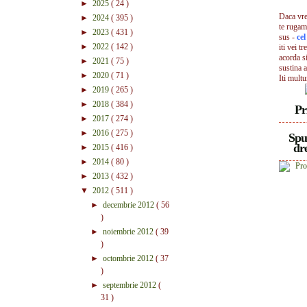
►
2025
( 24 )
Daca vrei
►
2024
( 395 )
te rugam
►
2023
( 431 )
sus -
ce
►
2022
( 142 )
iti vei tr
acorda s
►
2021
( 75 )
sustina a
►
2020
( 71 )
Iti mult
►
2019
( 265 )
►
2018
( 384 )
Pr
►
2017
( 274 )
►
2016
( 275 )
Spu
dre
►
2015
( 416 )
►
2014
( 80 )
►
2013
( 432 )
▼
2012
( 511 )
►
decembrie 2012
( 56
)
►
noiembrie 2012
( 39
)
►
octombrie 2012
( 37
)
►
septembrie 2012
(
31 )