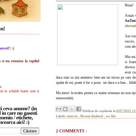
Buna!
Astazi 
AnTan
alternat
im!
Am vorb
succes,
cum aleg
aresti
!! :)
Mie mi-a
a si nu renunta la copilul
si foar
diverse
avut cu
daca stau sa imi amintesc bine am un tricou pe care des
spalat de tot, poate ii fac o poza.. iar daca s-a luat... hih
a.
ste in schimb foarte urat si
Ma intorc la treaba pentru ca maine urmeaza un nou ep
emooootiiii).
i ceva anume? (in
Publicat de
copilarim
la
6/07/2012 12
 in care nu gasesti
Labels:
interviu
,
Revista Atelierul
,
we like
meniu / etichete,
ncearca aici! :)
2 COMMENTS :