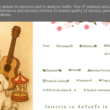
deliver its services and to analyze traffic. Your IP address and
formance and security metrics to ensure quality of service, ge
 abuse.
Acasa
💎Bij
📺Animatie📺
📚Biblioteca📚
💺Co
🎎Joaca🎎
🎭Handmade🎭
📤Intrebari Frecve
🎆Sarbatori🎆
💗Timp p
🏆Premii & Cadouri🎁
📱365/6 de zile alaturi de...📱
📓Jurnal de colectiona
Interviu cu AnTanTe in 