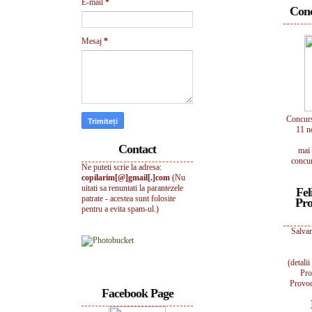
E-mail
*
Conc
Mesaj
*
Concur
11 n
Contact
mai 
concur
Ne puteti scrie la adresa:
copilarim[@]gmail[.]com
(Nu
uitati sa renuntati la parantezele
Fel
patrate - acestea sunt folosite
Pro
pentru a evita spam-ul.)
Salvam
(detali
Pro
Provoc
Facebook Page