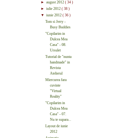
►
august 2012
( 34 )
►
iulie 2012
( 38 )
▼
iunie 2012
( 36 )
Tom si Jerry -
Busy Buddies
"Copilarim in
Dulcea Mea
Casa" - 08.
Ursulet
Tutorial de "nunta
handmade" in
Revista
Atelierul
Miercurea fara
cuvinte
"Virtual
Reality"
"Copilarim in
Dulcea Mea
Casa" - 07.
Nu te supara...
Layout de iunie
2012