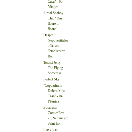
Casa" - 05.
Mingea
Jurnal Shabby
Chic "Din
floare in
floare"
Despre "
Nepovestitelor
trăiri ale
Templierilor
Ro...
Tom si Jerry -
The Flying
Sorceress
Perfect Sky
"Copilarim in
Dulcea Mea
Casa" - 04.
Păturica
Bucuresti
ComicsFest
23,24 iunie @
Saint Ink
Interviu cu