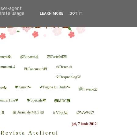
 user-agent
nerate usage
LEARN MORE
GOT IT
uterii💎
🍏Bunatati🍏
💌Caritabil💌
munitati💺
🎨Desen🎨
⛩Concursuri⛩
💡Despre blog💡
💖Kouki🐾
💕Pagina lui Dodo🐾
nte📥
🌈Pravalie⛱
entru Tine💗
💖Speciale💖
📷MDC📷
r 📓
📖 Jurnal de MCS 📖
📱Vlog 💻
📋WWW📋
joi, 7 iunie 2012
Revista Atelierul