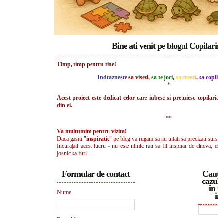
Bine ati venit pe blogul Copilar
Timp, timp pentru tine!
Indrazneste
sa visezi
,
sa te joci
,
sa creezi
,
sa copil
*
Acest proiect este dedicat celor care iubesc si pretuiesc copilari
din ei.
**
Va multumim pentru vizita!
Daca gasiti "
inspiratie
" pe blog va rugam sa nu uitati sa precizati surs
Incurajati acest lucru - nu este nimic rau sa fii inspirat de cineva, e
josnic sa furi.
Formular de contact
Caut
cazul
in 
Nume
i