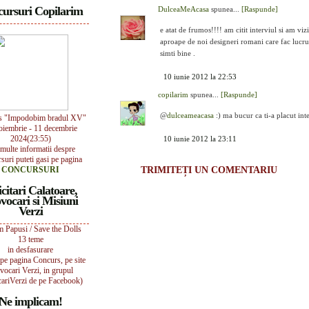
ursuri Copilarim
DulceaMeAcasa
spunea...
[Raspunde]
e atat de frumos!!!! am citit interviul si am vizi
aproape de noi designeri romani care fac lucruri
simti bine .
10 iunie 2012 la 22:53
copilarim
spunea...
[Raspunde]
@
dulceameacasa
:) ma bucur ca ti-a placut int
s "Impodobim bradul XV"
oiembrie - 11 decembrie
2024(23:55)
10 iunie 2012 la 23:11
multe informatii despre
suri puteti gasi pe pagina
CONCURSURI
TRIMITEȚI UN COMENTARIU
icitari Calatoare,
vocari si Misiuni
Verzi
 Papusi / Save the Dolls
13 teme
in desfasurare
i pe pagina Concurs, pe site
vocari Verzi, in grupul
ariVerzi de pe Facebook)
Ne implicam!