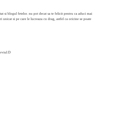
tat si blogul fetelor. nu pot decat sa te felicit pentru ca aduci mai
 unicat si pe care le lucreaza cu drag, astfel ca oricine se poate
erviul:D