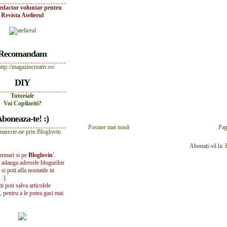
edactor voluntar pentru
Revista Atelierul
Recomandam
DIY
Tutoriale
Voi Copilariti?
boneaza-te! :)
Postare mai nouă
Pag
Abonați-vă la:
urmari si pe
Bloglovin'
.
i adauga adresele blogurilor
 si poti afla noutatile in
 :)
iti poti salva articolele
, pentru a le putea gasi mai