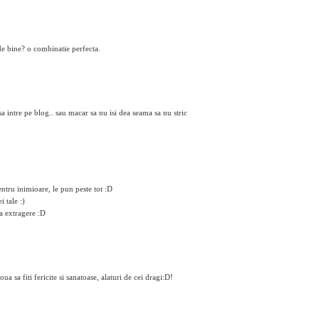
 de bine? o combinatie perfecta.
 intre pe blog.. sau macar sa nu isi dea seama sa nu stric
entru inimioare, le pun peste tot :D
i tale :)
la extragere :D
a sa fiti fericite si sanatoase, alaturi de cei dragi:D!