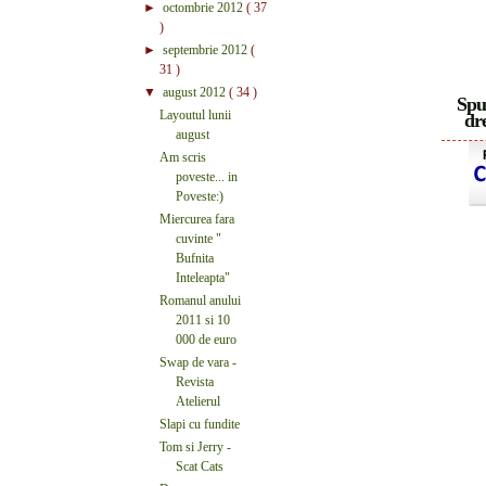
►
octombrie 2012
( 37
)
►
septembrie 2012
(
31 )
▼
august 2012
( 34 )
Spu
Layoutul lunii
dre
august
Am scris
poveste... in
Poveste:)
Miercurea fara
cuvinte "
Bufnita
Inteleapta"
Romanul anului
2011 si 10
000 de euro
Swap de vara -
Revista
Atelierul
Slapi cu fundite
Tom si Jerry -
Scat Cats