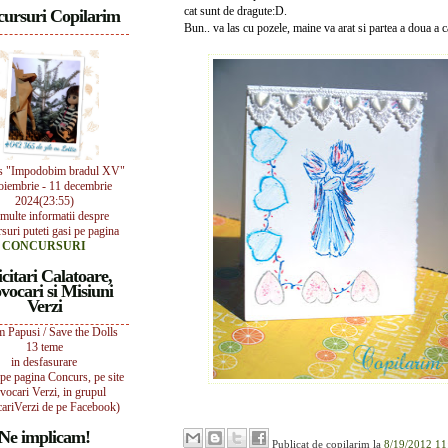
cat sunt de dragute:D.
ursuri Copilarim
Bun.. va las cu pozele, maine va arat si partea a doua a c
s "Impodobim bradul XV"
oiembrie - 11 decembrie
2024(23:55)
multe informatii despre
suri puteti gasi pe pagina
CONCURSURI
icitari Calatoare,
vocari si Misiuni
Verzi
 Papusi / Save the Dolls
13 teme
in desfasurare
i pe pagina Concurs, pe site
vocari Verzi, in grupul
ariVerzi de pe Facebook)
Ne implicam!
Publicat de
copilarim
la
8/19/2012 11