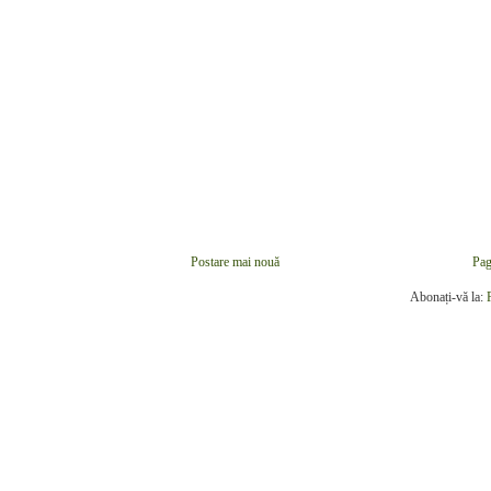
Postare mai nouă
Pag
Abonați-vă la: