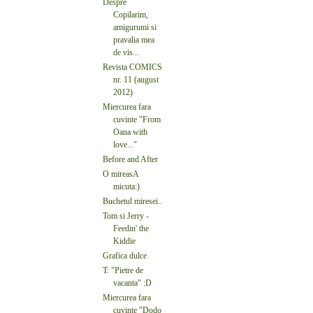
Despre
Copilarim,
amigurumi si
pravalia mea
de vis...
Revista COMICS
nr. 11 (august
2012)
Miercurea fara
cuvinte "From
Oana with
love..."
Before and After
O mireasA
micuta:)
Buchetul miresei..
Tom si Jerry -
Feedin' the
Kiddie
Grafica dulce
T: "Pietre de
vacanta" :D
Miercurea fara
cuvinte "Dodo