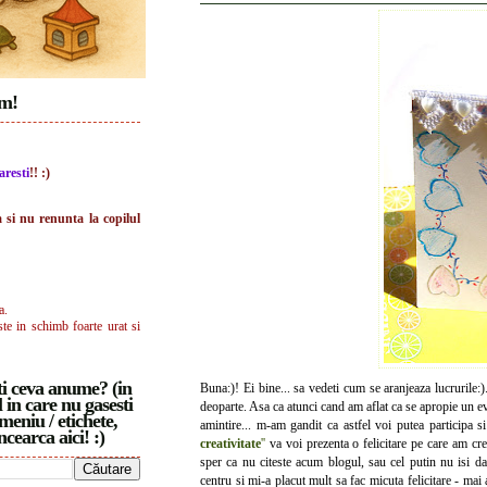
im!
aresti
!! :)
a si nu renunta la copilul
a.
ste in schimb foarte urat si
i ceva anume? (in
Buna:)! Ei bine... sa vedeti cum se aranjeaza lucrurile:)
 in care nu gasesti
deoparte. Asa ca atunci cand am aflat ca se apropie un e
meniu / etichete,
amintire... m-am gandit ca astfel voi putea participa 
ncearca aici! :)
creativitate
''
va voi prezenta o felicitare pe care am cre
sper ca nu citeste acum blogul, sau cel putin nu isi da
centru si mi-a placut mult sa fac micuta felicitare - mai