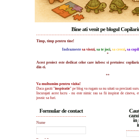
Bine ati venit pe blogul Copilar
Timp, timp pentru tine!
Indrazneste
sa visezi
,
sa te joci
,
sa creezi
,
sa copil
*
Acest proiect este dedicat celor care iubesc si pretuiesc copilari
din ei.
**
Va multumim pentru vizita!
Daca gasiti "
inspiratie
" pe blog va rugam sa nu uitati sa precizati surs
Incurajati acest lucru - nu este nimic rau sa fii inspirat de cineva, e
josnic sa furi.
Formular de contact
Caut
cazul
in 
Nume
i