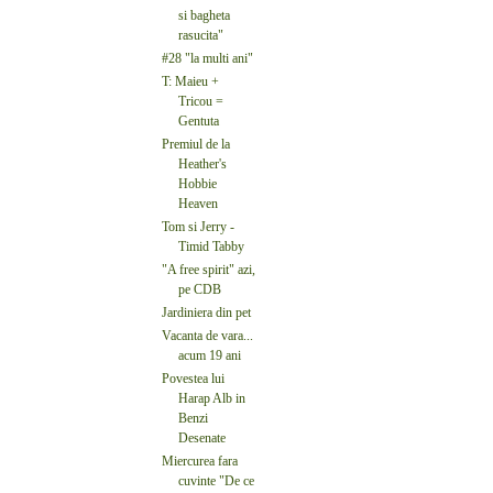
si bagheta
rasucita"
#28 "la multi ani"
T: Maieu +
Tricou =
Gentuta
Premiul de la
Heather's
Hobbie
Heaven
Tom si Jerry -
Timid Tabby
"A free spirit" azi,
pe CDB
Jardiniera din pet
Vacanta de vara...
acum 19 ani
Povestea lui
Harap Alb in
Benzi
Desenate
Miercurea fara
cuvinte "De ce