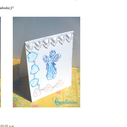
adoului;)!!
:00:00 a.m.