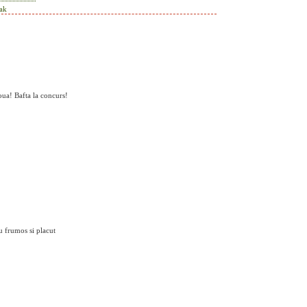
ak
oua! Bafta la concurs!
u frumos si placut