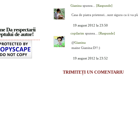
Gianina
spunea...
[Raspunde]
Casa de piatra prietenei...sunt sigura ca ii va p
19 august 2012 la 23:50
ne Da respectarii
ptului de autor!
copilarim
spunea...
[Raspunde]
@
Gianina
maine Gianina:D!!:)
19 august 2012 la 23:52
TRIMITEȚI UN COMENTARIU