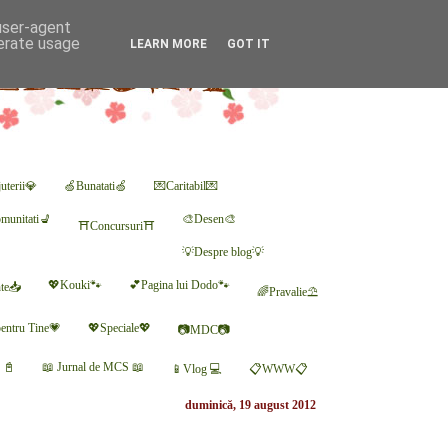
 user-agent
nerate usage
LEARN MORE
GOT IT
uterii💎
🍏Bunatati🍏
💌Caritabil💌
munitati💺
🎨Desen🎨
⛩Concursuri⛩
💡Despre blog💡
💖Kouki🐾
💕Pagina lui Dodo🐾
nte📥
🌈Pravalie⛱
entru Tine💗
💖Speciale💖
📷MDC📷
r 📓
📖 Jurnal de MCS 📖
📱Vlog 💻
📋WWW📋
duminică, 19 august 2012