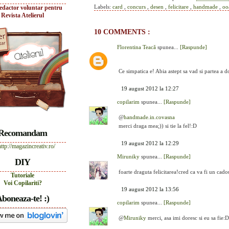
Labels:
card
,
concurs
,
desen
,
felicitare
,
handmade
,
oo
edactor voluntar pentru
Revista Atelierul
10 COMMENTS :
Florentina Teacă
spunea...
[Raspunde]
Ce simpatica e! Abia astept sa vad si partea a d
19 august 2012 la 12:27
copilarim
spunea...
[Raspunde]
@
handmade.in.covasna
merci draga mea;)) si tie la fel!:D
Recomandam
19 august 2012 la 12:29
Miruniky
spunea...
[Raspunde]
DIY
foarte draguta felicitarea!cred ca va fi un cado
Tutoriale
Voi Copilariti?
19 august 2012 la 13:56
boneaza-te! :)
copilarim
spunea...
[Raspunde]
@
Miruniky
merci, asa imi doresc si eu sa fie:D