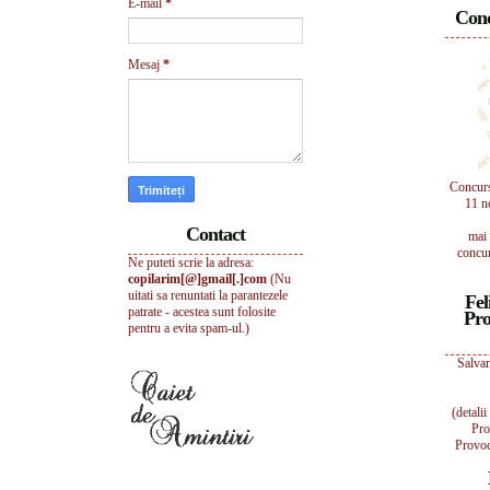
E-mail
*
Conc
Mesaj
*
Concur
11 n
Contact
mai 
concur
Ne puteti scrie la adresa:
copilarim[@]gmail[.]com
(Nu
uitati sa renuntati la parantezele
Fel
patrate - acestea sunt folosite
Pro
pentru a evita spam-ul.)
Salvam
(detali
Pro
Provoc