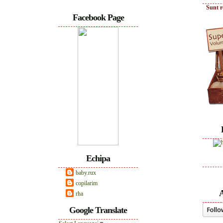
Sunt r
Facebook Page
Echipa
baby.rux
copilarim
A
rha
Google Translate