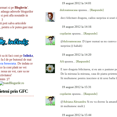
19 august 2012 la 14:01
urmari si pe
Bloglovin'
.
dulceameacasa
spunea...
[Raspunde]
i adauga adresele blogurilor
 si poti afla noutatile in
deci felicitare draguta, cadou surpriza si urari
 :)
iti poti salva articolele
19 august 2012 la 14:16
, pentru a le putea gasi mai
copilarim
spunea...
[Raspunde]
@
dulceameacasa
:D (sper numai sa nu cumva sa
surpriza:)) hahah)
19 august 2012 la 14:20
 sa iti faci cont pe
Inlinkz
,
 fa-l de pe butonul de mai
AA
spunea...
[Raspunde]
l cu broscuta
. De indata ce
ece la cont platit ne vei
E tare draguta felicitarea, si eu am o pasiune p
i noua un vot, care sa ne
De la mireasa la mireasa, casa de piatra prietene
ctivitatea!
Iti multumesc pentru inscriere si iti urez bafta 
umim :)!!
19 august 2012 la 15:31
ieteni prin GFC
copilarim
spunea...
[Raspunde]
@
Adriana Alexandru
Si eu va doresc la amandou
iit multumesc mult:)
19 august 2012 la 15:44