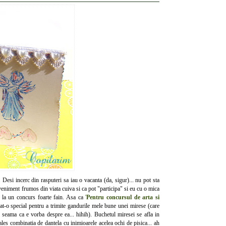
. Desi incerc din rasputeri sa iau o vacanta (da, sigur)... nu pot sta
veniment frumos din viata cuiva si ca pot "participa" si eu cu o mica
si la un concurs foarte fain. Asa ca
'
Pentru concursul de arta si
at-o special pentru a trimite gandurile mele bune unei mirese (care
 seama ca e vorba despre ea... hihih). Buchetul miresei se afla in
 ales combinatia de dantela cu inimioarele acelea ochi de pisica... ah