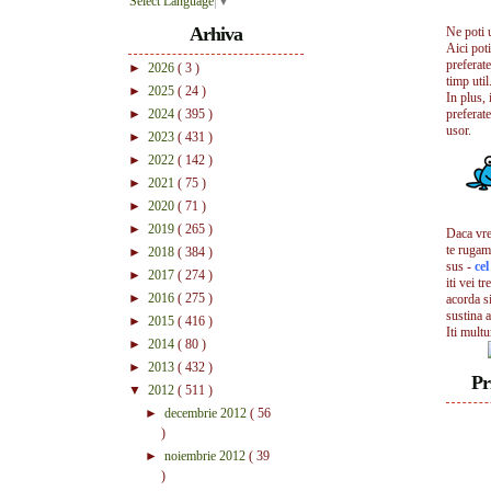
Select Language
▼
Arhiva
Ne poti 
Aici pot
preferate
►
2026
( 3 )
timp util.
►
2025
( 24 )
In plus, 
►
2024
( 395 )
preferate
usor.
►
2023
( 431 )
►
2022
( 142 )
►
2021
( 75 )
►
2020
( 71 )
►
2019
( 265 )
Daca vrei
te rugam
►
2018
( 384 )
sus -
ce
►
2017
( 274 )
iti vei tr
►
2016
( 275 )
acorda s
sustina a
►
2015
( 416 )
Iti mult
►
2014
( 80 )
►
2013
( 432 )
Pr
▼
2012
( 511 )
►
decembrie 2012
( 56
)
►
noiembrie 2012
( 39
)