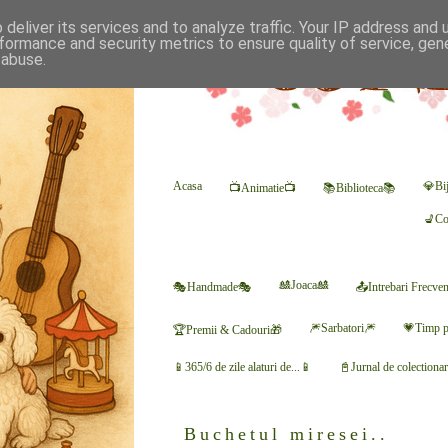
deliver its services and to analyze traffic. Your IP address and
formance and security metrics to ensure quality of service, ge
 abuse.
Acasa
💎Bij
📺Animatie📺
📚Biblioteca📚
💺Co
🎎Joaca🎎
🎭Handmade🎭
📤Intrebari Frecve
🎆Sarbatori🎆
💗Timp p
🏆Premii & Cadouri🎁
📱365/6 de zile alaturi de...📱
📓Jurnal de colectiona
Buchetul miresei..