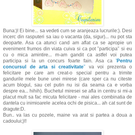
Buna:)! Ei bine... sa vedeti cum se aranjeaza lucrurile:). Desi
incerc din rasputeri sa iau o vacanta (da, sigur)... nu pot sta
deoparte. Asa ca atunci cand am aflat ca se apropie un
eveniment frumos din viata cuiva si ca pot "participa" si eu
cu o mica amintire... m-am gandit ca astfel voi putea
participa si la un concurs foarte fain. Asa ca
'
Pentru
concursul de arta si creativitate
''
va voi prezenta o
felicitare pe care am creat-o special pentru a trimite
gandurile mele bune unei mirese (care sper ca nu citeste
acum blogul, sau cel putin nu isi da seama ca e vorba
despre ea... hihih). Buchetul miresei se afla in centru si mi-a
placut mult sa fac micuta felicitare - mai ales combinatia de
dantela cu inimioarele acelea ochi de pisica... ah cat sunt de
dragute:D.
Bun.. va las cu pozele, maine va arat si partea a doua a
cadoului;)!!