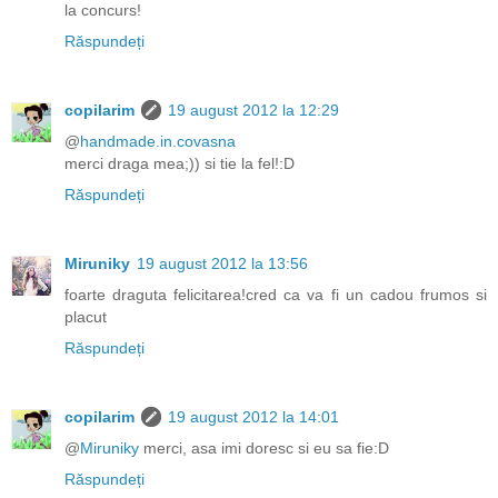
la concurs!
Răspundeți
copilarim
19 august 2012 la 12:29
@
handmade.in.covasna
merci draga mea;)) si tie la fel!:D
Răspundeți
Miruniky
19 august 2012 la 13:56
foarte draguta felicitarea!cred ca va fi un cadou frumos si
placut
Răspundeți
copilarim
19 august 2012 la 14:01
@
Miruniky
merci, asa imi doresc si eu sa fie:D
Răspundeți