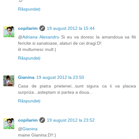
:D
Răspundeți
copilarim
19 august 2012 la 15:44
@
Adriana Alexandru
Si eu va doresc la amandoua sa fiti
fericite si sanatoase, alaturi de cei dragi:D!
iit multumesc mult:)
Răspundeți
Gianina
19 august 2012 la 23:50
Casa de piatra prietenei...sunt sigura ca ii va placea
surpriza...asteptam si partea a doua...
Răspundeți
copilarim
19 august 2012 la 23:52
@
Gianina
maine Gianina:D!!:)