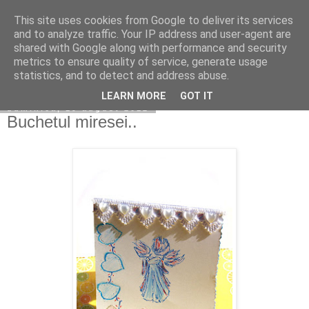
This site uses cookies from Google to deliver its services
Copilarim
and to analyze traffic. Your IP address and user-agent are
shared with Google along with performance and security
metrics to ensure quality of service, generate usage
statistics, and to detect and address abuse.
▼
LEARN MORE
GOT IT
duminică, 19 august 2012
Buchetul miresei..