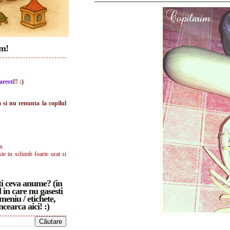
im!
aresti
!! :)
a si nu renunta la copilul
a.
ste in schimb foarte urat si
i ceva anume? (in
 in care nu gasesti
meniu / etichete,
ncearca aici! :)