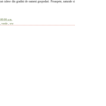
pat culese din gradini de oameni gospodari. Proaspete, naturale si
:00:00 a.m.
,
verde
,
ww