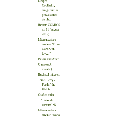
Despre
Copilarim,
amigurumi si
pravalia mea
de vis...
Revista COMICS
nr. 11 (august
2012)
Miercurea fara
cuvinte "From
Oana with
love..."
Before and After
O mireasA
micuta:)
Buchetul miresei..
Tom si Jerry -
Feedin' the
Kiddie
Grafica dulce
T: "Pietre de
vacanta" :D
Miercurea fara
cuvinte "Dodo