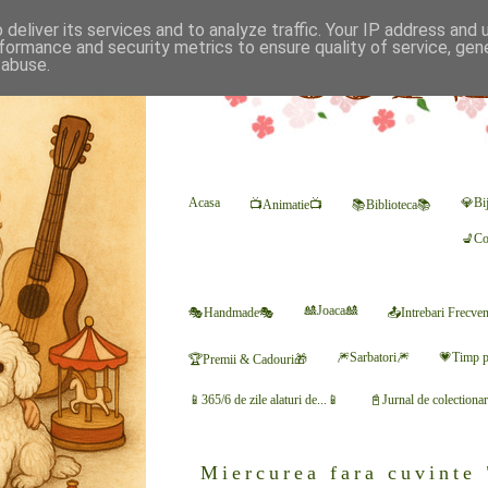
deliver its services and to analyze traffic. Your IP address and
formance and security metrics to ensure quality of service, ge
 abuse.
Acasa
💎Bij
📺Animatie📺
📚Biblioteca📚
💺Co
🎎Joaca🎎
🎭Handmade🎭
📤Intrebari Frecve
🎆Sarbatori🎆
💗Timp p
🏆Premii & Cadouri🎁
📱365/6 de zile alaturi de...📱
📓Jurnal de colectiona
Miercurea fara cuvinte 