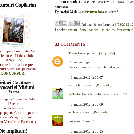
.... pentru serile in care avem asa ceva pe masa, proas
ursuri Copilarim
sanatoase...
Episodul 24
de la
miercurea fara cuvinte
!
Publicat de
copilarim
la
8/08/2012 12
Labels:
bunatati
,
Foto
,
ganduri
,
miercurea fara cuvinte
23 COMMENTS :
s "Impodobim bradul XV"
Tudor Enea
spunea...
[Raspunde]
oiembrie - 11 decembrie
2024(23:55)
Adevarat ai grait:)
multe informatii despre
Seara minunata si o vara imbelsugata!
suri puteti gasi pe pagina
CONCURSURI
8 august 2012 la 00:07
icitari Calatoare,
copilarim
spunea...
[Raspunde]
vocari si Misiuni
Verzi
@
Tudor Enea
Iti multumesc :) la fel !!!:D
 Papusi / Save the Dolls
13 teme
8 august 2012 la 00:09
in desfasurare
adriana
spunea...
[Raspunde]
i pe pagina Concurs, pe site
vocari Verzi, in grupul
toate sunt bune!!!
ariVerzi de pe Facebook)
Ne implicam!
8 august 2012 la 00:15