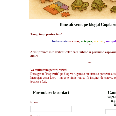
Bine ati venit pe blogul Copilar
Timp, timp pentru tine!
Indrazneste
sa visezi
,
sa te joci
,
sa creezi
,
sa copil
*
Acest proiect este dedicat celor care iubesc si pretuiesc copilari
din ei.
**
Va multumim pentru vizita!
Daca gasiti "
inspiratie
" pe blog va rugam sa nu uitati sa precizati surs
Incurajati acest lucru - nu este nimic rau sa fii inspirat de cineva, e
josnic sa furi.
Formular de contact
Caut
cazul
in 
Nume
i