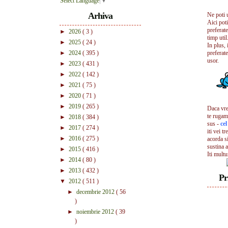
Select Language
▼
Arhiva
Ne poti 
Aici pot
preferate
►
2026
( 3 )
timp util.
►
2025
( 24 )
In plus, 
►
2024
( 395 )
preferate
usor.
►
2023
( 431 )
►
2022
( 142 )
►
2021
( 75 )
►
2020
( 71 )
►
2019
( 265 )
Daca vrei
te rugam
►
2018
( 384 )
sus -
ce
►
2017
( 274 )
iti vei tr
►
2016
( 275 )
acorda s
sustina a
►
2015
( 416 )
Iti mult
►
2014
( 80 )
►
2013
( 432 )
Pr
▼
2012
( 511 )
►
decembrie 2012
( 56
)
►
noiembrie 2012
( 39
)