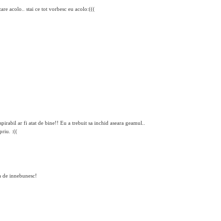
re acolo.. stai ce tot vorbesc eu acolo:(((
pirabil ar fi atat de bine!! Eu a trebuit sa inchid aseara geamul..
riu. :((
ta de innebunesc!