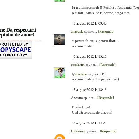
Iti multumesc mult !! Recolta a fost partial "con
o zi minunata si tie iti doresc, draga mea.
8 august 2012 la 09:46
ne Da respectarii
anastasia
spunea...
[Raspunde]
ptului de autor!
si pentru fructe, si pentru flori...
o zi minunata!
8 august 2012 la 13:13
copilarim
spunea...
[Raspunde]
@
anastasia
negresit:D!!!
o zi minunata si din partea mea:)
8 august 2012 la 13:18
Anonim spunea...
[Raspunde]
Foarte bune!
O zi cât se poate de placuta!
8 august 2012 la 14:25
Unknown
spunea...
[Raspunde]