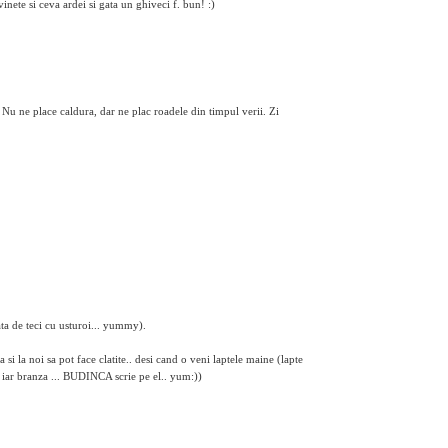
nete si ceva ardei si gata un ghiveci f. bun! :)
Nu ne place caldura, dar ne plac roadele din timpul verii. Zi
a de teci cu usturoi... yummy).
a si la noi sa pot face clatite.. desi cand o veni laptele maine (lapte
em iar branza ... BUDINCA scrie pe el.. yum:))