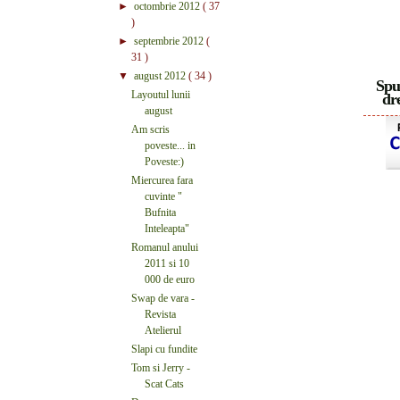
►
octombrie 2012
( 37
)
►
septembrie 2012
(
31 )
▼
august 2012
( 34 )
Spu
Layoutul lunii
dre
august
Am scris
poveste... in
Poveste:)
Miercurea fara
cuvinte "
Bufnita
Inteleapta"
Romanul anului
2011 si 10
000 de euro
Swap de vara -
Revista
Atelierul
Slapi cu fundite
Tom si Jerry -
Scat Cats