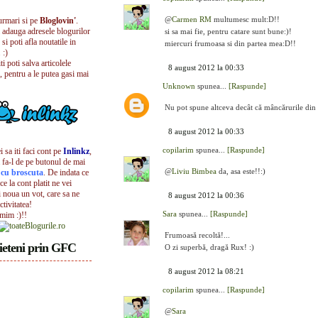
@
Carmen RM
multumesc mult:D!!
urmari si pe
Bloglovin'
.
i adauga adresele blogurilor
si sa mai fie, pentru catare sunt bune:)!
 si poti afla noutatile in
miercuri frumoasa si din partea mea:D!!
 :)
iti poti salva articolele
8 august 2012 la 00:33
, pentru a le putea gasi mai
Unknown
spunea...
[Raspunde]
Nu pot spune altceva decât că mâncărurile din t
8 august 2012 la 00:33
copilarim
spunea...
[Raspunde]
 sa iti faci cont pe
Inlinkz
,
 fa-l de pe butonul de mai
@
Liviu Bimbea
da, asa este!!:)
l cu broscuta
. De indata ce
ece la cont platit ne vei
i noua un vot, care sa ne
8 august 2012 la 00:36
ctivitatea!
Sara
spunea...
[Raspunde]
umim :)!!
Frumoasă recoltă!...
ieteni prin GFC
O zi superbă, dragă Rux! :)
8 august 2012 la 08:21
copilarim
spunea...
[Raspunde]
@
Sara