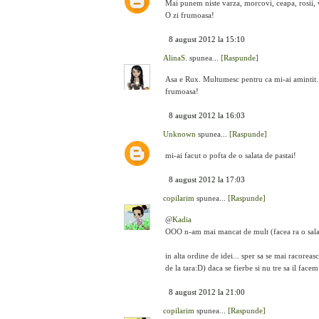
Mai punem niste varza, morcovi, ceapa, rosii, vi
O zi frumoasa!
8 august 2012 la 15:10
AlinaS.
spunea...
[Raspunde]
Asa e Rux. Multumesc pentru ca mi-ai amintit. 
frumoasa!
8 august 2012 la 16:03
Unknown
spunea...
[Raspunde]
mi-ai facut o pofta de o salata de pastai!
8 august 2012 la 17:03
copilarim
spunea...
[Raspunde]
@
Kadia
OOO n-am mai mancat de mult (facea ra o salat
in alta ordine de idei... sper sa se mai racoreasc
de la tara:D) daca se fierbe si nu tre sa il fac
8 august 2012 la 21:00
copilarim
spunea...
[Raspunde]