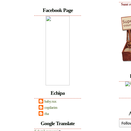
Sunt r
Facebook Page
Echipa
baby.rux
copilarim
A
rha
Google Translate