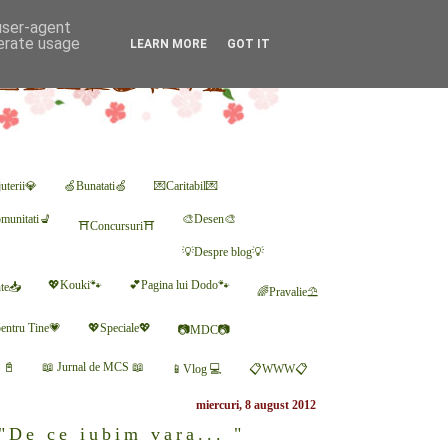
 user-agent
nerate usage
LEARN MORE
GOT IT
uterii💎
🍏Bunatati🍏
💌Caritabil💌
munitati💺
🎨Desen🎨
⛩Concursuri⛩
💡Despre blog💡
💖Kouki🐾
💕Pagina lui Dodo🐾
nte📥
🌈Pravalie⛱
entru Tine💗
💖Speciale💖
📷MDC📷
r 📓
📖 Jurnal de MCS 📖
📱Vlog 💻
📋WWW📋
miercuri, 8 august 2012
"De ce iubim vara... "