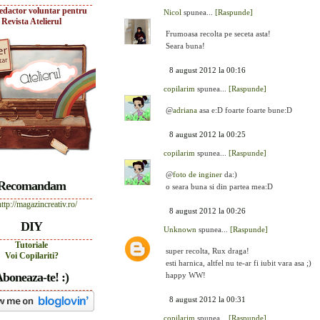
edactor voluntar pentru
Nicol
spunea...
[Raspunde]
Revista Atelierul
Frumoasa recolta pe seceta asta!
Seara buna!
8 august 2012 la 00:16
copilarim
spunea...
[Raspunde]
@
adriana
asa e:D foarte foarte bune:D
8 august 2012 la 00:25
copilarim
spunea...
[Raspunde]
@
foto de inginer
da:)
Recomandam
o seara buna si din partea mea:D
8 august 2012 la 00:26
DIY
Unknown
spunea...
[Raspunde]
Tutoriale
super recolta, Rux draga!
Voi Copilariti?
esti harnica, altfel nu te-ar fi iubit vara asa ;)
boneaza-te! :)
happy WW!
8 august 2012 la 00:31
copilarim
spunea...
[Raspunde]