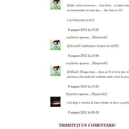
@
elly weiss
ooooooo.... bun bun... si niste maza
ca momentan nu mai am ... dar bun ar fi!!
o zi frumoasa si tie:d
8 august 2012 la 21:03
copilarim
spunea...
[Raspunde]
@
fewstuff
multumesc frumos la fel:D!!
8 august 2012 la 21:04
copilarim
spunea...
[Raspunde]
@
AlinaS.
Draga mea... daca ar fi si ceva aer res
mirosea a lavanda de vedeam stele verzi la prop
8 august 2012 la 21:05
Spunsieu
spunea...
[Raspunde]
vad deja o ciorba in fata ochilor si mi-e o pof
9 august 2012 la 00:10
TRIMITEȚI UN COMENTARIU