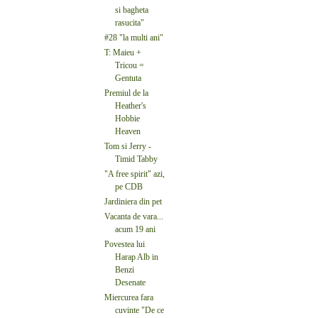
si bagheta
rasucita"
#28 "la multi ani"
T: Maieu +
Tricou =
Gentuta
Premiul de la
Heather's
Hobbie
Heaven
Tom si Jerry -
Timid Tabby
"A free spirit" azi,
pe CDB
Jardiniera din pet
Vacanta de vara...
acum 19 ani
Povestea lui
Harap Alb in
Benzi
Desenate
Miercurea fara
cuvinte "De ce