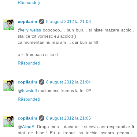
Răspundeți
copilarim
8 august 2012 la 21:03
@
elly weiss
ooooooo.... bun bun... si niste mazare acolo..
stai ce tot vorbesc eu acolo:(((
ca momentan nu mai am ... dar bun ar fi!!
o zi frumoasa si tie:d
Răspundeți
copilarim
8 august 2012 la 21:04
@
fewstuff
multumesc frumos la fel:D!!
Răspundeți
copilarim
8 august 2012 la 21:05
@
AlinaS.
Draga mea... daca ar fi si ceva aer respirabil ar fi
atat de bine!! Eu a trebuit sa inchid aseara geamul..