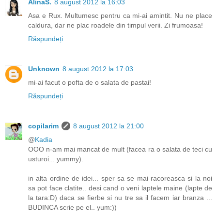
AlinaS.
8 august 2012 la 16:03
Asa e Rux. Multumesc pentru ca mi-ai amintit. Nu ne place
caldura, dar ne plac roadele din timpul verii. Zi frumoasa!
Răspundeți
Unknown
8 august 2012 la 17:03
mi-ai facut o pofta de o salata de pastai!
Răspundeți
copilarim
8 august 2012 la 21:00
@
Kadia
OOO n-am mai mancat de mult (facea ra o salata de teci cu
usturoi... yummy).
in alta ordine de idei... sper sa se mai racoreasca si la noi
sa pot face clatite.. desi cand o veni laptele maine (lapte de
la tara:D) daca se fierbe si nu tre sa il facem iar branza ...
BUDINCA scrie pe el.. yum:))