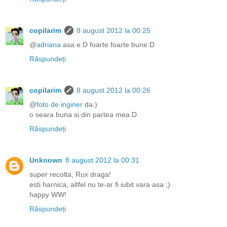
copilarim
8 august 2012 la 00:25
@
adriana
asa e:D foarte foarte bune:D
Răspundeți
copilarim
8 august 2012 la 00:26
@
foto de inginer
da:)
o seara buna si din partea mea:D
Răspundeți
Unknown
8 august 2012 la 00:31
super recolta, Rux draga!
esti harnica, altfel nu te-ar fi iubit vara asa ;)
happy WW!
Răspundeți