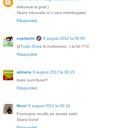
Adevarat ai grait:)
Seara minunata si o vara imbelsugata!
Răspundeți
copilarim
8 august 2012 la 00:09
@
Tudor Enea
Iti multumesc :) la fel !!!:D
Răspundeți
adriana
8 august 2012 la 00:15
toate sunt bune!!!
Răspundeți
Nicol
8 august 2012 la 00:16
Frumoasa recolta pe seceta asta!
Seara buna!
Răspundeți