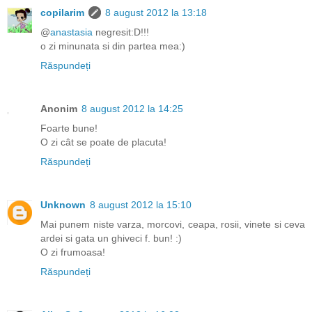
copilarim
8 august 2012 la 13:18
@
anastasia
negresit:D!!!
o zi minunata si din partea mea:)
Răspundeți
Anonim
8 august 2012 la 14:25
Foarte bune!
O zi cât se poate de placuta!
Răspundeți
Unknown
8 august 2012 la 15:10
Mai punem niste varza, morcovi, ceapa, rosii, vinete si ceva
ardei si gata un ghiveci f. bun! :)
O zi frumoasa!
Răspundeți