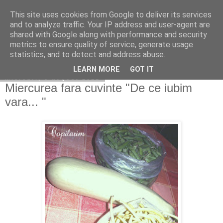
This site uses cookies from Google to deliver its services
Copilarim
and to analyze traffic. Your IP address and user-agent are
shared with Google along with performance and security
metrics to ensure quality of service, generate usage
statistics, and to detect and address abuse.
▼
LEARN MORE
GOT IT
miercuri, 8 august 2012
Miercurea fara cuvinte "De ce iubim
vara... "