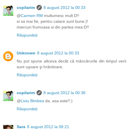
copilarim
8 august 2012 la 00:33
@
Carmen RM
multumesc mult:D!!
si sa mai fie, pentru catare sunt bune:)!
miercuri frumoasa si din partea mea:D!!
Răspundeți
Unknown
8 august 2012 la 00:33
Nu pot spune altceva decât că mâncărurile din timpul verii
sunt uşoare şi hrănitoare.
Răspundeți
copilarim
8 august 2012 la 00:36
@
Liviu Bimbea
da, asa este!!:)
Răspundeți
Sara
8 august 2012 la 08:21