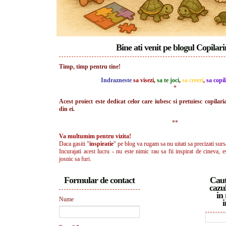
Bine ati venit pe blogul Copilar
Timp, timp pentru tine!
Indrazneste
sa visezi
,
sa te joci
,
sa creezi
,
sa copil
*
Acest proiect este dedicat celor care iubesc si pretuiesc copilari
din ei.
**
Va multumim pentru vizita!
Daca gasiti "
inspiratie
" pe blog va rugam sa nu uitati sa precizati surs
Incurajati acest lucru - nu este nimic rau sa fii inspirat de cineva, e
josnic sa furi.
Formular de contact
Caut
cazul
in 
Nume
i