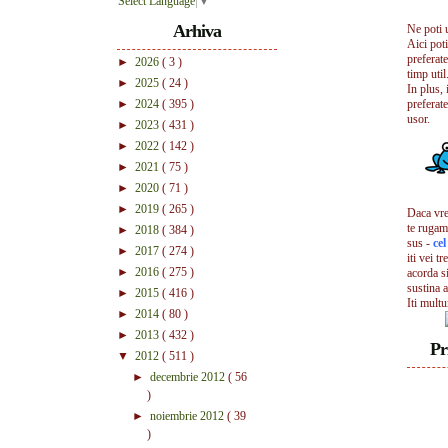
Select Language
▼
Arhiva
Ne poti 
Aici pot
preferate
►
2026
( 3 )
timp util.
►
2025
( 24 )
In plus, 
►
2024
( 395 )
preferate
usor.
►
2023
( 431 )
►
2022
( 142 )
►
2021
( 75 )
►
2020
( 71 )
►
2019
( 265 )
Daca vrei
te rugam
►
2018
( 384 )
sus -
ce
►
2017
( 274 )
iti vei tr
►
2016
( 275 )
acorda s
sustina a
►
2015
( 416 )
Iti mult
►
2014
( 80 )
►
2013
( 432 )
Pr
▼
2012
( 511 )
►
decembrie 2012
( 56
)
►
noiembrie 2012
( 39
)