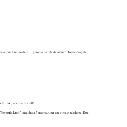
!
 ea ai pus handmade-ul..."pernuta lucrata de mana"...foarte draguta
ui R. Imi place foarte mult!
Povestile Lizei", insa dupa 7 incercari mi-am pierdut rabdarea. Este