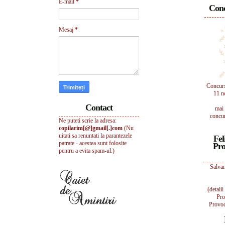
E-mail
*
Conc
Mesaj
*
Concur
11 n
Contact
mai 
concur
Ne puteti scrie la adresa:
copilarim[@]gmail[.]com
(Nu
uitati sa renuntati la parantezele
Fel
patrate - acestea sunt folosite
Pro
pentru a evita spam-ul.)
Salvam
(detali
Pro
Provoc