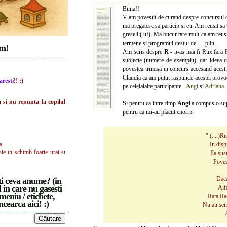
Buna!!
V-am povestit de curand despre concursul 
ma pregatesc sa particip si eu. Am reusit sa
greseli:( uf). Ma bucur tare mult ca am reusi
termene si programul destul de .... plin.
im!
Am scris despre
R
- n-as mai fi Rux fara 
subiecte (numere de exemplu), dar ideea de 
povestea trimisa in concurs accesand acest 
Claudia ca am putut raspunde acestei provoca
aresti
!! :)
pe celelalalte participante -
Angi
si
Adriana
-
a si nu renunta la copilul
Si pentru ca intre timp
Angi
a compus o supe
pentru ca mi-au placut enorm:
" (....)R
a.
In dis
ste in schimb foarte urat si
Ea su
Poves
Daca
i ceva anume? (in
 in care nu gasesti
Alf
meniu / etichete,
R
ata,
R
a
ncearca aici! :)
Nu au sens