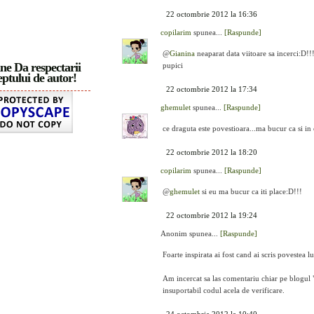
22 octombrie 2012 la 16:36
copilarim
spunea...
[Raspunde]
@
Gianina
neaparat data viitoare sa incerci:D!!
ne Da respectarii
pupici
ptului de autor!
22 octombrie 2012 la 17:34
ghemulet
spunea...
[Raspunde]
ce draguta este povestioara...ma bucur ca si in
22 octombrie 2012 la 18:20
copilarim
spunea...
[Raspunde]
@
ghemulet
si eu ma bucur ca iti place:D!!!
22 octombrie 2012 la 19:24
Anonim spunea...
[Raspunde]
Foarte inspirata ai fost cand ai scris povestea l
Am incercat sa las comentariu chiar pe blogul "
insuportabil codul acela de verificare.