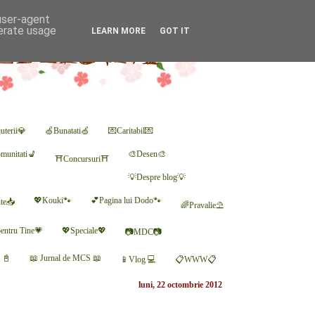
 user-agent
nerate usage
LEARN MORE
GOT IT
uterii💎
🍏Bunatati🍏
💌Caritabil💌
munitati💺
🎨Desen🎨
⛩Concursuri⛩
💡Despre blog💡
💖Kouki🐾
💕Pagina lui Dodo🐾
nte📥
🌈Pravalie⛱
entru Tine💗
💖Speciale💖
📷MDC📷
r 📓
📖 Jurnal de MCS 📖
📱Vlog 💻
📋WWW📋
luni, 22 octombrie 2012