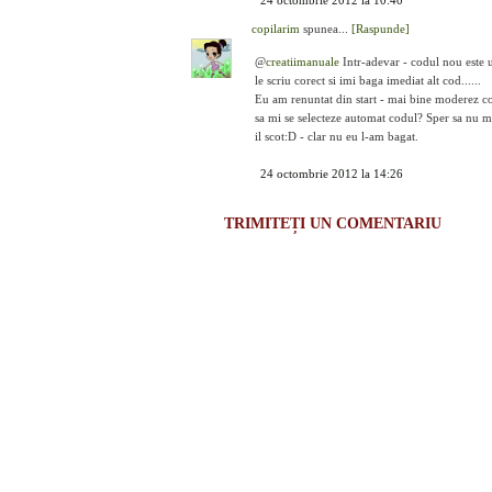
24 octombrie 2012 la 10:40
copilarim
spunea...
[Raspunde]
@
creatiimanuale
Intr-adevar - codul nou este u
le scriu corect si imi baga imediat alt cod......
Eu am renuntat din start - mai bine moderez c
sa mi se selecteze automat codul? Sper sa nu mai
il scot:D - clar nu eu l-am bagat.
24 octombrie 2012 la 14:26
TRIMITEȚI UN COMENTARIU