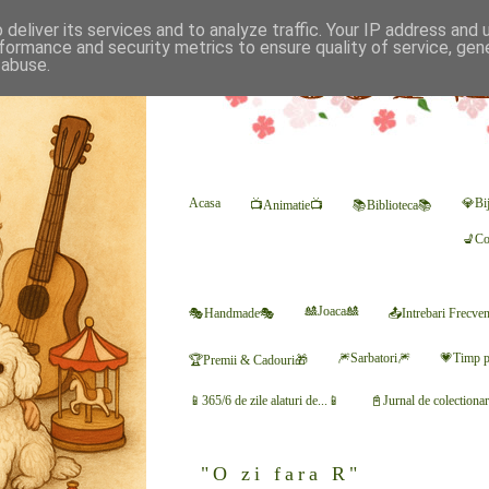
deliver its services and to analyze traffic. Your IP address and
formance and security metrics to ensure quality of service, ge
 abuse.
Acasa
💎Bij
📺Animatie📺
📚Biblioteca📚
💺Co
🎎Joaca🎎
🎭Handmade🎭
📤Intrebari Frecve
🎆Sarbatori🎆
💗Timp p
🏆Premii & Cadouri🎁
📱365/6 de zile alaturi de...📱
📓Jurnal de colectiona
"O zi fara R"