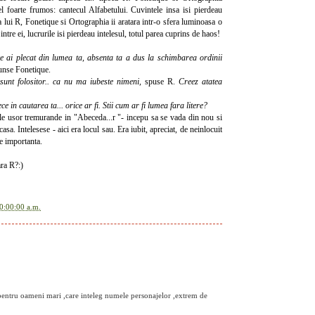
l foarte frumos: cantecul Alfabetului. Cuvintele insa isi pierdeau
lui R, Fonetique si Ortographia ii aratara intr-o sfera luminoasa o
tre ei, lucrurile isi pierdeau intelesul, totul parea cuprins de haos!
ce ai plecat din lumea ta, absenta ta a dus la schimbarea ordinii
punse Fonetique.
unt folositor.. ca nu ma iubeste nimeni,
spuse R.
Creez atatea
lece in cautarea ta... orice ar fi. Stii cum ar fi lumea fara litere?
rele usor tremurande in "Abeceda...r "- incepu sa se vada din nou si
asa. Intelesese - aici era locul sau. Era iubit, apreciat, de neinlocuit
te importanta.
ara R?:)
0:00:00 a.m.
pentru oameni mari ,care inteleg numele personajelor ,extrem de