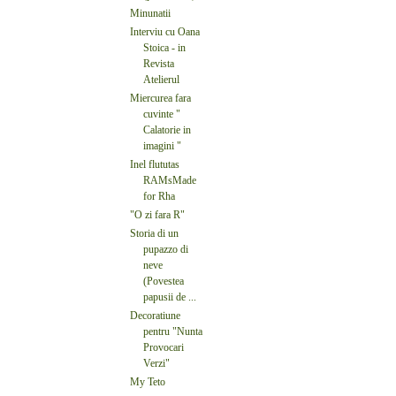
Minunatii
Interviu cu Oana
Stoica - in
Revista
Atelierul
Miercurea fara
cuvinte "
Calatorie in
imagini "
Inel flututas
RAMsMade
for Rha
"O zi fara R"
Storia di un
pupazzo di
neve
(Povestea
papusii de ...
Decoratiune
pentru "Nunta
Provocari
Verzi"
My Teto