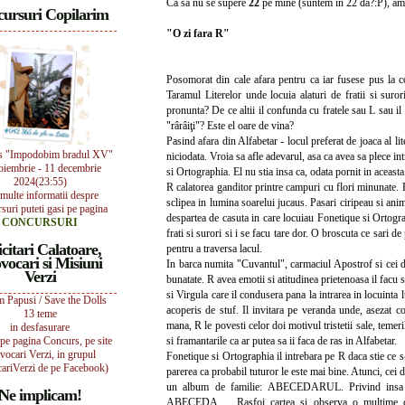
Ca sa nu se supere
22
pe mine (suntem in 22 da?:P), am 
ursuri Copilarim
"O zi fara R"
Posomorat din cale afara pentru ca iar fusese pus la co
Taramul Literelor unde locuia alaturi de fratii si suror
pronunta? De ce altii il confunda cu fratele sau L sau i
"rârâiţi"? Este el oare de vina?
Pasind afara din Alfabetar - locul preferat de joaca al li
s "Impodobim bradul XV"
niciodata. Vroia sa afle adevarul, asa ca avea sa plece int
oiembrie - 11 decembrie
si Ortographia. El nu stia insa ca, odata pornit in aceas
2024(23:55)
R calatorea ganditor printre campuri cu flori minunate. F
multe informatii despre
sclipea in lumina soarelui jucaus. Pasari ciripeau si anim
suri puteti gasi pe pagina
despartea de casuta in care locuiau Fonetique si Ortograp
CONCURSURI
frati si surori si i se facu tare dor. O broscuta ce sari d
icitari Calatoare,
pentru a traversa lacul.
vocari si Misiuni
In barca numita "Cuvantul", carmaciul Apostrof si cei doi
Verzi
bunatate. R avea emotii si atitudinea prietenoasa il facu 
si Virgula care il condusera pana la intrarea in locuinta 
 Papusi / Save the Dolls
acoperis de stuf. Il invitara pe veranda unde, asezat
13 teme
mana, R le povesti celor doi motivul tristetii sale, temer
in desfasurare
i pe pagina Concurs, pe site
si framantarile ca ar putea sa ii faca de ras in Alfabetar.
vocari Verzi, in grupul
Fonetique si Ortographia il intrebara pe R daca stie ce s
ariVerzi de pe Facebook)
parerea ca probabil tuturor le este mai bine. Atunci, cei 
un album de familie: ABECEDARUL. Privind insa co
Ne implicam!
ABECEDA..... Rasfoi cartea si observa o multime de