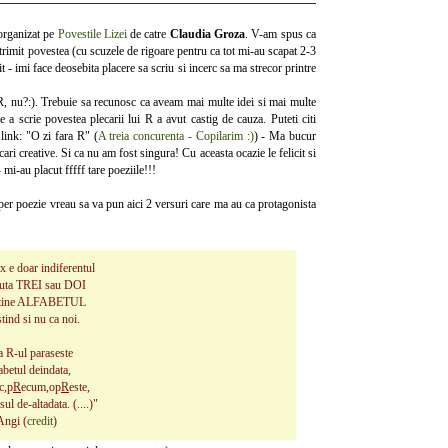
organizat pe
Povestile Lizei
de
catre
Claudia Groza
. V-am spus ca
 trimit povestea (cu scuzele de rigoare pentru ca tot mi-au scapat 2-3
t - imi face deosebita placere sa scriu si incerc sa ma strecor printre
R, nu?:). Trebuie sa recunosc ca aveam mai multe idei si mai multe
a scrie povestea plecarii lui R a avut castig de cauza. Puteti citi
link: "O zi fara R" (
A treia concurenta - Copilarim :)
) - Ma bucur
ri creative. Si ca nu am fost singura! Cu aceasta ocazie le felicit si
 mi-au placut fffff tare poeziile!!!
r poezie vreau sa va pun aici 2 versuri care ma au ca protagonista
ux e doar indiferentul
puta TREI sau DOI
stine ALFABETUL
tind si nu ca noi.
 R-ul paraseste
abetul deindata,
c,p
R
ecum,op
R
este,
ul de-altadata. (....)"
Angi (
credit
)