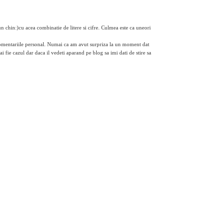
n chin:)cu acea combinatie de litere si cifre. Culmea este ca uneori
omentariile personal. Numai ca am avut surpriza la un moment dat
 fie cazul dar daca il vedeti aparand pe blog sa imi dati de stire sa