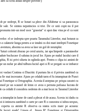
ales sa scriu astazi despre poveste:)
lt pe nedrept, R se hotari sa plece din Alfabetar si sa paraseasca
ile sale. Se simtea neputincios si trist. De ce unii copii nu il pot
l pronunta intr-un mod usor "graseiat" si apoi dau vina pe el ca sunt
terelor- el se indrepta spre poarta Taramului Literelor, mai hotarat ca
r-o calatorie lunga pentru a se intalni cu doi mari intelepti Fonetique
ta aventura, absenta sa avea sa lase un gol de neumplut.
luturi colorati zburau pe cerul azuriu, iar apa limpede a paraiaselor
alute buclucase il salutau in jocul lor. Ajuns pe malul lacului care il
hia, R isi privi silueta in oglinda apei. Pentru o clipa isi aminti de
e pe un nufar pe altul tulbura luciul apei si R se pregati sa se imbarce
 vaslasi Cratima si Diacritic il purtara lin si il privira zambind cu
sa fie mai increzator. Ajuns pe celalalt tarm el fu intampinat de Punct
lui Fonetique si Ortographia. Acestia il asteptau pe prispa casutei cu
 comod pe un scaunel de lemn ce avea o pernuta pufoasa lucrata de
ile ca ceilalti il considera nedemn de a mai locui in Taramul Literelor
-a intamplat in lume de cand a plecat el de acasa. Acesta isi dadu cu
doi ii intinsera zambind o carte pe care R o cunostea si iubea nespus,
perta ca atentie R observa ca statea scris mare pe aceasta:
 locuri goale! Lipsea el.. lipsea R! Fonetique si Ortographia