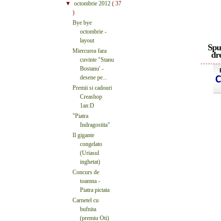
▼
octombrie 2012
( 37
)
Bye bye
octombrie -
layout
Spu
Miercurea fara
dre
cuvinte "Stanu
Bostanu' -
desene pe...
Premii si cadouri
Creashop
1an:D
"Piatra
Indragostita"
Il gigante
congelato
(Uriasul
inghetat)
Concurs de
toamna -
Piatra pictata
Carnetel cu
bufnita
(premiu Oti)