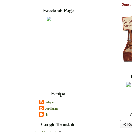
Sunt r
Facebook Page
Echipa
baby.rux
copilarim
A
rha
Google Translate