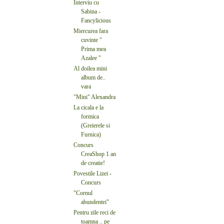
Interviu cu
Sabina -
Fancylicious
Miercurea fara
cuvinte "
Prima mea
Azalee "
Al doilea mini
album de..
vara
"Mini" Alexandra
La cicala e la
formica
(Greierele si
Furnica)
Concurs
CreaShop 1 an
de creatie!
Povestile Lizei -
Concurs
"Cornul
abundentei"
Pentru zile reci de
toamna .. pe