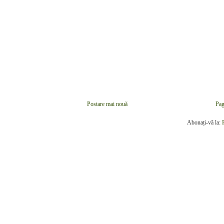
Postare mai nouă
Pag
Abonați-vă la: