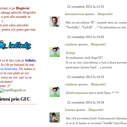
22 octombrie 2012 la 12:33
urmari si pe
Bloglovin'
.
i adauga adresele blogurilor
dulceameacasa
spunea...
[Raspunde]
 si poti afla noutatile in
 :)
Mie nu-mi trebuie "R"...numele meu nu contine a
iti poti salva articolele
"TeodoRa", "TudoR".....? Va imbratisez pe toti...
, pentru a le putea gasi mai
22 octombrie 2012 la 14:43
copilarim
spunea...
[Raspunde]
@
Angi
Iti multumesc mult Angi:D!!
 sa iti faci cont pe
Inlinkz
,
Si ca sa vezi coincidenta, a fost a doua poveste 
 fa-l de pe butonul de mai
participare (prima fiind... o poezie)
l cu broscuta
. De indata ce
ece la cont platit ne vei
22 octombrie 2012 la 14:53
i noua un vot, care sa ne
ctivitatea!
copilarim
spunea...
[Raspunde]
umim :)!!
@
dulceameacasa
merci mult Oana :* !!!!
ieteni prin GFC
22 octombrie 2012 la 14:54
Gianina
spunea...
[Raspunde]
Am citit povestea,foarte frumoasa,esti talentat
si ce-ar fi lumea si cuvantul "IubiRe",fara R,nu