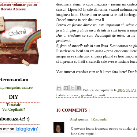
deschisera atunci o cutie muzicala - rasuna un cantece
edactor voluntar pentru
Revista Atelierul
sensul! Lipsea R! In cele din urma, vazand nedumerirea 
imagine a lumii: Oamenii nu reuseau sa se mai inteleaga in
De ce?
intreba in cele din urma R.
Pentru ca fiecare dintre voi este important si, odata 
firesti. In plus fratii si surorile tale iti simt lipsa!
ii ras
Dar ... credeam ca sunt dezamagiti de mine, ca nu s
probleme.
R, fratii si surorile tale iti simt lipsa. S-au hotarat sa p
R intelese ca locul sau era acasa - privi emotionat lite
incepu sa se simta usor si parca plutind se trezi inapoi ac
si impreuna cu fratii si surorile sale avea o misiune foar
V-ati intrebat vreodata cum ar fi lumea fara litere? Dar f
Recomandam
Publicat de
copilarim
la
10/22/2012 1
Labels:
concurs
,
ganduri
,
povesti
DIY
Tutoriale
Voi Copilariti?
10 COMMENTS :
boneaza-te! :)
Angi
spunea...
[Raspunde]
O poveste foarte frumoasa pentru copii,dar si 
bine alese.pupici!