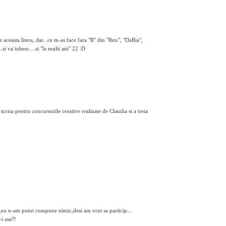
ceasta litera, dar...ce m-as face fara "R" din "Rux", "DaRia",
si va iubesc....si "la multi ani" 22 :D
scrisa pentru concursurile creative realizate de Claudia si a treia
a,eu n-am putut compune nimic,desi am vrut sa particip...
-i asa?!