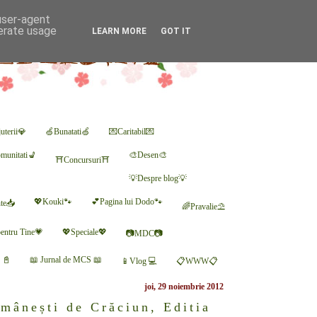
 user-agent
nerate usage
LEARN MORE
GOT IT
uterii💎
🍏Bunatati🍏
💌Caritabil💌
munitati💺
🎨Desen🎨
⛩Concursuri⛩
💡Despre blog💡
💖Kouki🐾
💕Pagina lui Dodo🐾
nte📥
🌈Pravalie⛱
entru Tine💗
💖Speciale💖
📷MDC📷
r 📓
📖 Jurnal de MCS 📖
📱Vlog 💻
📋WWW📋
joi, 29 noiembrie 2012
omânești de Crăciun, Editia