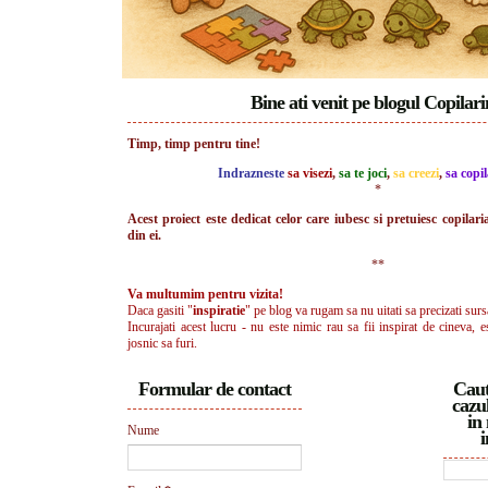
Bine ati venit pe blogul Copilar
Timp, timp pentru tine!
Indrazneste
sa visezi
,
sa te joci
,
sa creezi
,
sa copil
*
Acest proiect este dedicat celor care iubesc si pretuiesc copilari
din ei.
**
Va multumim pentru vizita!
Daca gasiti "
inspiratie
" pe blog va rugam sa nu uitati sa precizati surs
Incurajati acest lucru - nu este nimic rau sa fii inspirat de cineva, e
josnic sa furi.
Formular de contact
Caut
cazul
in 
Nume
i