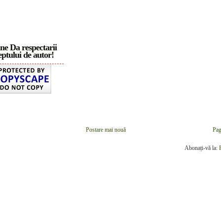
ne Da respectarii
ptului de autor!
Postare mai nouă
Pag
Abonați-vă la: