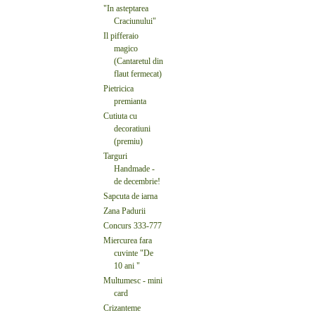
"In asteptarea
Craciunului"
Il pifferaio
magico
(Cantaretul din
flaut fermecat)
Pietricica
premianta
Cutiuta cu
decoratiuni
(premiu)
Targuri
Handmade -
de decembrie!
Sapcuta de iarna
Zana Padurii
Concurs 333-777
Miercurea fara
cuvinte "De
10 ani "
Multumesc - mini
card
Crizanteme