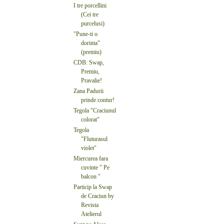
I tre porcellini
(Cei tre
purcelusi)
"Pune-ti o
dorinta"
(premiu)
CDB: Swap,
Premiu,
Pravalie!
Zana Padurii
prinde contur!
Tegola "Craciunul
colorat"
Tegola
"Fluturasul
violet"
Miercurea fara
cuvinte " Pe
balcon "
Particip la Swap
de Craciun by
Revista
Atelierul