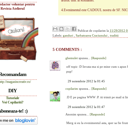
artistic unic al României.
edactor voluntar pentru
Revista Atelierul
4.Evenimentul este CADOUL nostru de SF. NICO
Publicat de
copilarim
la
11/29/2012 0
Labels:
ganduri
,
Sarbatoarea Craciunului
,
traditii
5 COMMENTS :
ghemulet
spunea...
[Raspunde]
off topic :D Invata-ma si pe mine cum s apun b
pup!
Recomandam
29 noiembrie 2012 la 01:45
copilarim
spunea...
[Raspunde]
DIY
:D E pe pagina WWW :P. iti trimit pe mail si li
Tutoriale
Voi Copilariti?
29 noiembrie 2012 la 01:47
boneaza-te! :)
Anonim spunea...
[Raspunde]
Merg si eu la evenimentul asta, sper sa fie fru