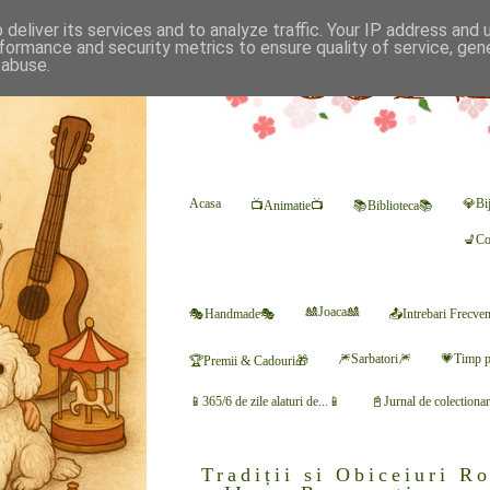
deliver its services and to analyze traffic. Your IP address and
formance and security metrics to ensure quality of service, ge
 abuse.
Acasa
💎Bij
📺Animatie📺
📚Biblioteca📚
💺Co
🎎Joaca🎎
🎭Handmade🎭
📤Intrebari Frecve
🎆Sarbatori🎆
💗Timp p
🏆Premii & Cadouri🎁
📱365/6 de zile alaturi de...📱
📓Jurnal de colectiona
Tradiții si Obiceiuri R