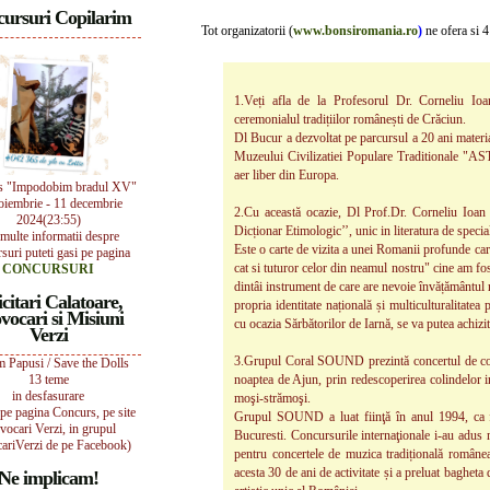
ursuri Copilarim
Tot organizatorii (
www.bonsiromania.ro
)
ne ofera si 4
1.Veți afla de la Profesorul Dr. Corneliu Ioan
ceremonialul tradițiilor românești de Crăciun.
Dl Bucur a dezvoltat pe parcursul a 20 ani materia
Muzeului Civilizatiei Populare Traditionale "A
aer liber din Europa.
s "Impodobim bradul XV"
oiembrie - 11 decembrie
2.Cu această ocazie, Dl Prof.Dr. Corneliu Ioan 
2024(23:55)
Dicționar Etimologic’’, unic in literatura de speci
multe informatii despre
Este o carte de vizita a unei Romanii profunde car
suri puteti gasi pe pagina
cat si tuturor celor din neamul nostru" cine am fos
CONCURSURI
dintâi instrument de care are nevoie învățământul 
icitari Calatoare,
propria identitate națională și multiculturalitat
vocari si Misiuni
cu ocazia Sărbătorilor de Iarnă, se va putea achizi
Verzi
3.Grupul Coral SOUND prezintă concertul de coli
 Papusi / Save the Dolls
13 teme
noaptea de Ajun, prin redescoperirea colindelor int
in desfasurare
moşi-strămoşi.
i pe pagina Concurs, pe site
Grupul SOUND a luat fiinţă în anul 1994, ca f
vocari Verzi, in grupul
Bucuresti. Concursurile internaţionale i-au adus m
ariVerzi de pe Facebook)
pentru concertele de muzica tradițională române
acesta 30 de ani de activitate și a preluat bagh
Ne implicam!