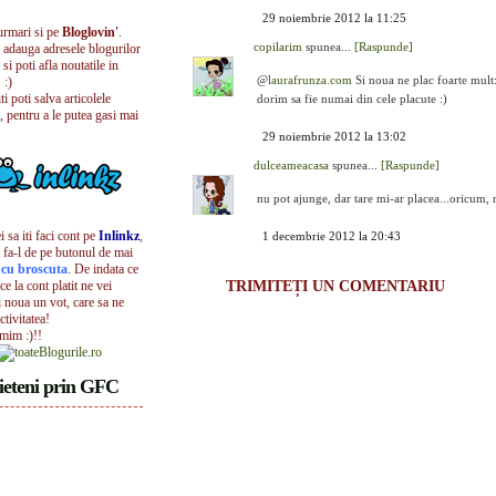
29 noiembrie 2012 la 11:25
urmari si pe
Bloglovin'
.
copilarim
spunea...
[Raspunde]
i adauga adresele blogurilor
 si poti afla noutatile in
@
laurafrunza.com
Si noua ne plac foarte mult:)
 :)
iti poti salva articolele
dorim sa fie numai din cele placute :)
, pentru a le putea gasi mai
29 noiembrie 2012 la 13:02
dulceameacasa
spunea...
[Raspunde]
nu pot ajunge, dar tare mi-ar placea...oricum, 
 sa iti faci cont pe
Inlinkz
,
1 decembrie 2012 la 20:43
 fa-l de pe butonul de mai
l cu broscuta
. De indata ce
ece la cont platit ne vei
TRIMITEȚI UN COMENTARIU
i noua un vot, care sa ne
ctivitatea!
umim :)!!
ieteni prin GFC