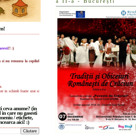
a II-a - București
im!
aresti
!! :)
a si nu renunta la copilul
a.
ste in schimb foarte urat si
i ceva anume? (in
 in care nu gasesti
meniu / etichete,
ncearca aici! :)