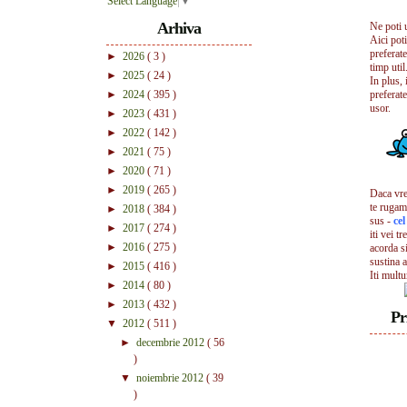
Select Language
▼
Arhiva
Ne poti 
Aici pot
preferate
►
2026
( 3 )
timp util.
►
2025
( 24 )
In plus, 
►
2024
( 395 )
preferate
usor.
►
2023
( 431 )
►
2022
( 142 )
►
2021
( 75 )
►
2020
( 71 )
►
2019
( 265 )
Daca vrei
te rugam
►
2018
( 384 )
sus -
ce
►
2017
( 274 )
iti vei tr
►
2016
( 275 )
acorda s
sustina a
►
2015
( 416 )
Iti mult
►
2014
( 80 )
►
2013
( 432 )
Pr
▼
2012
( 511 )
►
decembrie 2012
( 56
)
▼
noiembrie 2012
( 39
)