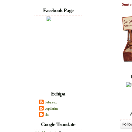
Sunt r
Facebook Page
Echipa
baby.rux
copilarim
A
rha
Google Translate