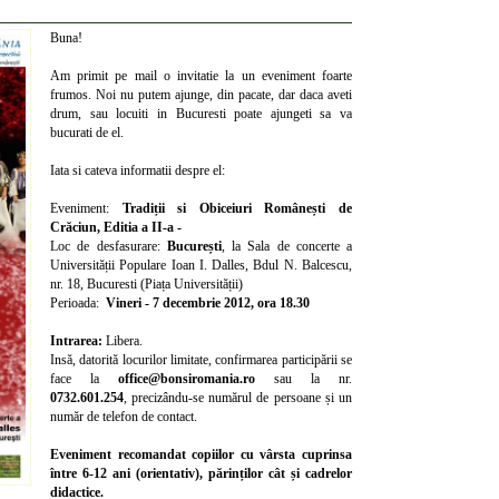
Buna!
Am primit pe mail o invitatie la un eveniment foarte
frumos. Noi nu putem ajunge, din pacate, dar daca aveti
drum, sau locuiti in Bucuresti poate ajungeti sa va
bucurati de el.
Iata si cateva informatii despre el:
Eveniment:
Tradiții si Obiceiuri Românești de
Crăciun, Editia a II-a -
Loc de desfasurare:
București
, la Sala de concerte a
Universității Populare Ioan I. Dalles, Bdul N. Balcescu,
nr. 18, Bucuresti (Piața Universității)
Perioada:
Vineri - 7 decembrie 2012, ora 18.30
Intrarea:
Libera.
Insă, datorită locurilor limitate, confirmarea participării se
face la
office@bonsiromania.ro
sau la nr.
0732.601.254
, precizându-se numărul de persoane și un
număr de telefon de contact.
Eveniment recomandat copiilor cu vârsta cuprinsa
între 6-12 ani (orientativ), părinților cât și cadrelor
didactice.