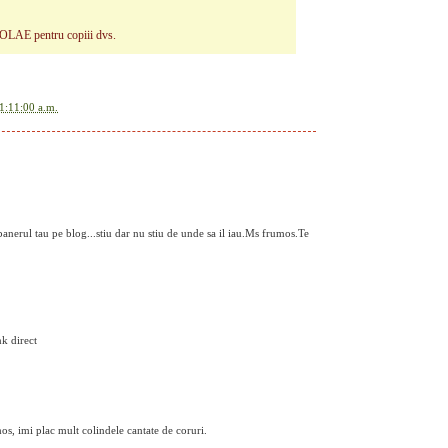
LAE pentru copiii dvs.
1:11:00 a.m.
anerul tau pe blog...stiu dar nu stiu de unde sa il iau.Ms frumos.Te
nk direct
mos, imi plac mult colindele cantate de coruri.