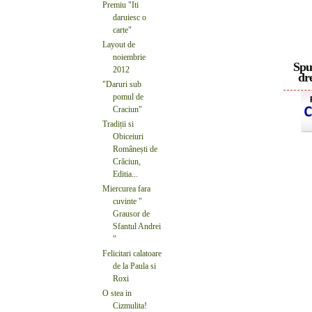
Premiu "Iti
daruiesc o
carte"
Layout de
noiembrie
Spu
2012
dre
"Daruri sub
pomul de
Craciun"
Tradiții si
Obiceiuri
Românești de
Crăciun,
Editia...
Miercurea fara
cuvinte "
Grausor de
Sfantul Andrei
"
Felicitari calatoare
de la Paula si
Roxi
O stea in
Cizmulita!