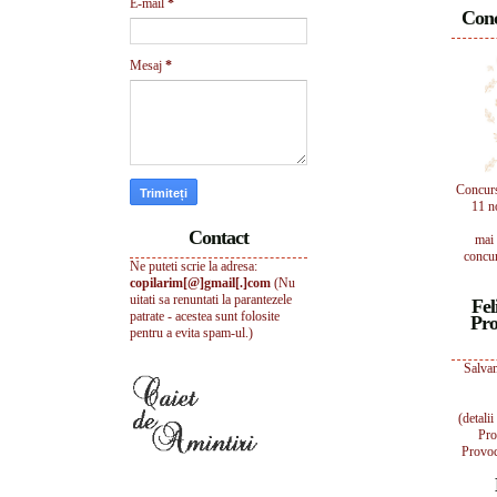
E-mail
*
Conc
Mesaj
*
Concur
11 n
Contact
mai 
concur
Ne puteti scrie la adresa:
copilarim[@]gmail[.]com
(Nu
uitati sa renuntati la parantezele
Fel
patrate - acestea sunt folosite
Pro
pentru a evita spam-ul.)
Salvam
(detali
Pro
Provoc