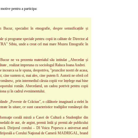
 motive pentru a participa:
 Bucur, specialist în etnografie, despre semnificațiile și
le și programe speciale pentru copii in calitate de Director al
STRA" Sibiu, unde a creat cel mai mare Muzeu Etnografic în
Bucur ne va prezenta materialul său intitulat ,,Abecedar și
alitate , realizat impreuna cu sociologul Raluca Ioana Andrei.
e incearca sa le spuna, deopotriva, "pruncilor nostri de acasa,
t, cine suntem si, mai ales, cine putem fi. Autorii ne oferă cel
românesc, prin intermediul căruia copiii vor înțelege mai bine
ea poporului român. Abecedarul, un cadou potrivit pentru copii
tiona și în cadrul evenimentului.
nde „Poveste de Crăciun”, o călătorie imaginară a stelei în
rate în uitare, ce sunt caracteristice tradiţiilor româneşti din
ormaţie corală mixtă a Casei de Cultură a Studenţilor din
edalii de aur, de argint, premii întâi şi premii ale publicului
ască. Dirijorul corului – Dl Voicu Popescu a aniversat anul
eta dirijorală a Corului Naţional de Cameră MADRIGAL, brand