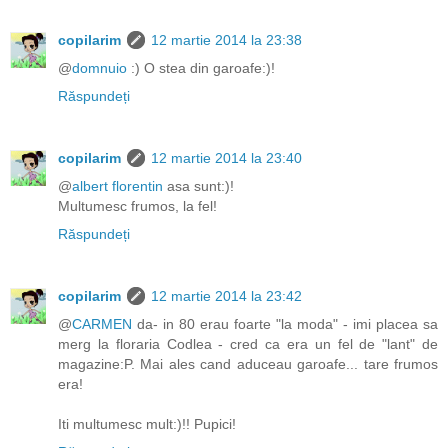
copilarim
12 martie 2014 la 23:38
@
domnuio
:) O stea din garoafe:)!
Răspundeți
copilarim
12 martie 2014 la 23:40
@
albert florentin
asa sunt:)!
Multumesc frumos, la fel!
Răspundeți
copilarim
12 martie 2014 la 23:42
@
CARMEN
da- in 80 erau foarte "la moda" - imi placea sa
merg la floraria Codlea - cred ca era un fel de "lant" de
magazine:P. Mai ales cand aduceau garoafe... tare frumos
era!
Iti multumesc mult:)!! Pupici!