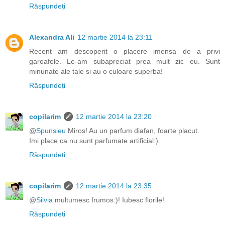
Răspundeți
Alexandra Ali
12 martie 2014 la 23:11
Recent am descoperit o placere imensa de a privi
garoafele. Le-am subapreciat prea mult zic eu. Sunt
minunate ale tale si au o culoare superba!
Răspundeți
copilarim
12 martie 2014 la 23:20
@
Spunsieu
Miros! Au un parfum diafan, foarte placut.
Imi place ca nu sunt parfumate artificial:).
Răspundeți
copilarim
12 martie 2014 la 23:35
@
Silvia
multumesc frumos:)! Iubesc florile!
Răspundeți