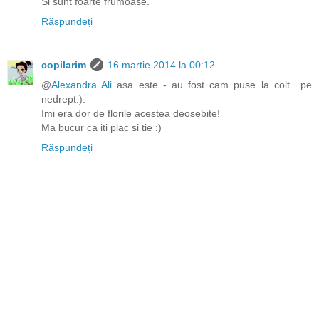
Si sunt foarte frumoase.
Răspundeți
copilarim
16 martie 2014 la 00:12
@
Alexandra Ali
asa este - au fost cam puse la colt.. pe
nedrept:).
Imi era dor de florile acestea deosebite!
Ma bucur ca iti plac si tie :)
Răspundeți