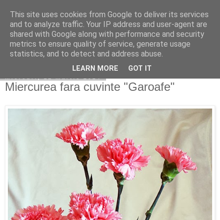
This site uses cookies from Google to deliver its services
Copilarim
and to analyze traffic. Your IP address and user-agent are
shared with Google along with performance and security
metrics to ensure quality of service, generate usage
statistics, and to detect and address abuse.
▼
LEARN MORE
GOT IT
miercuri, 12 martie 2014
Miercurea fara cuvinte "Garoafe"