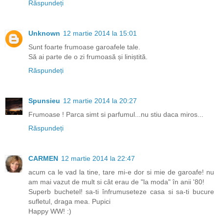
Răspundeți
Unknown
12 martie 2014 la 15:01
Sunt foarte frumoase garoafele tale.
Să ai parte de o zi frumoasă și liniștită.
Răspundeți
Spunsieu
12 martie 2014 la 20:27
Frumoase ! Parca simt si parfumul...nu stiu daca miros...
Răspundeți
CARMEN
12 martie 2014 la 22:47
acum ca le vad la tine, tare mi-e dor si mie de garoafe! nu
am mai vazut de mult si cât erau de "la moda" în anii '80!
Superb buchetel! sa-ti înfrumuseteze casa si sa-ti bucure
sufletul, draga mea. Pupici
Happy WW! :)