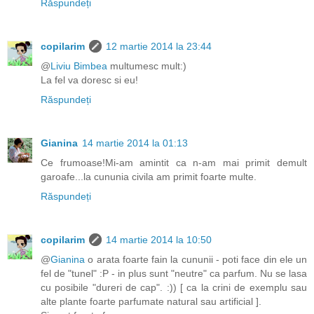
Răspundeți
copilarim
12 martie 2014 la 23:44
@
Liviu Bimbea
multumesc mult:)
La fel va doresc si eu!
Răspundeți
Gianina
14 martie 2014 la 01:13
Ce frumoase!Mi-am amintit ca n-am mai primit demult
garoafe...la cununia civila am primit foarte multe.
Răspundeți
copilarim
14 martie 2014 la 10:50
@
Gianina
o arata foarte fain la cununii - poti face din ele un
fel de "tunel" :P - in plus sunt "neutre" ca parfum. Nu se lasa
cu posibile "dureri de cap". :)) [ ca la crini de exemplu sau
alte plante foarte parfumate natural sau artificial ].