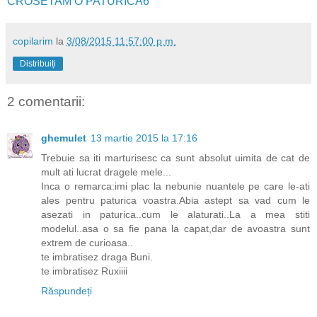
CROSETAM O PATURICA6
copilarim
la
3/08/2015 11:57:00 p.m.
Distribuiți
2 comentarii:
ghemulet
13 martie 2015 la 17:16
Trebuie sa iti marturisesc ca sunt absolut uimita de cat de
mult ati lucrat dragele mele...
Inca o remarca:imi plac la nebunie nuantele pe care le-ati
ales pentru paturica voastra.Abia astept sa vad cum le
asezati in paturica..cum le alaturati..La a mea stiti
modelul..asa o sa fie pana la capat,dar de avoastra sunt
extrem de curioasa..
te imbratisez draga Buni.
te imbratisez Ruxiiii
Răspundeți