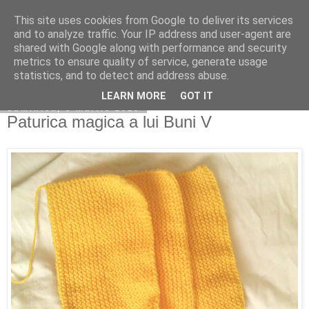
This site uses cookies from Google to deliver its services
Copilarim
and to analyze traffic. Your IP address and user-agent are
shared with Google along with performance and security
metrics to ensure quality of service, generate usage
statistics, and to detect and address abuse.
▼
LEARN MORE
GOT IT
duminică, 8 martie 2015
Paturica magica a lui Buni V