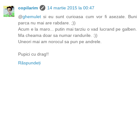
copilarim
14 martie 2015 la 00:47
@
ghemulet
si eu sunt curioasa cum vor fi asezate. Buni
parca nu mai are rabdare. ;))
Acum e la maro... putin mai tarziu o vad lucrand pe galben.
Ma cheama doar sa numar randurile. :))
Uneori mai am norocul sa pun pe andrele.
Pupici cu drag!!
Răspundeți