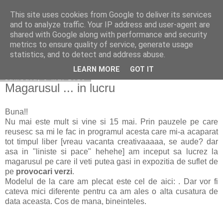
This site uses cookies from Google to deliver its services
Copilarim
and to analyze traffic. Your IP address and user-agent are
shared with Google along with performance and security
metrics to ensure quality of service, generate usage
statistics, and to detect and address abuse.
▼
LEARN MORE
GOT IT
sâmbătă, 9 mai 2015
Magarusul ... in lucru
Buna!!
Nu mai este mult si vine si 15 mai. Prin pauzele pe care
reusesc sa mi le fac in programul acesta care mi-a acaparat
tot timpul liber [vreau vacanta creativaaaaa, se aude? dar
asa in "liniste si pace" hehehe] am inceput sa lucrez la
magarusul pe care il veti putea gasi in expozitia de suflet de
pe
provocari verzi
.
Modelul de la care am plecat este cel de aici: . Dar vor fi
cateva mici diferente pentru ca am ales o alta cusatura de
data aceasta. Cos de mana, bineinteles.