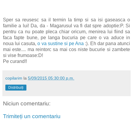
Sper sa reusesc sa il termin la timp si sa isi gaseasca o
familie a lui! Da, da - Magarusul va fi dat spre adoptie:P. Si
pentru ca nu poate pleca chiar oricum, menirea lui fiind sa
faca fapte bune, pe langa bucuria pe care o va aduce in
noua lui casuta,
o va sustine si pe Ana
:). Eh dar pana atunci
mai este.... ma reintorc sa mai cos niste bucurie si zambete
si vise frumoase:D!
Pe curand!!
copilarim
la
5/09/2015 05:30:00 p.m.
Distribuiți
Niciun comentariu:
Trimiteți un comentariu