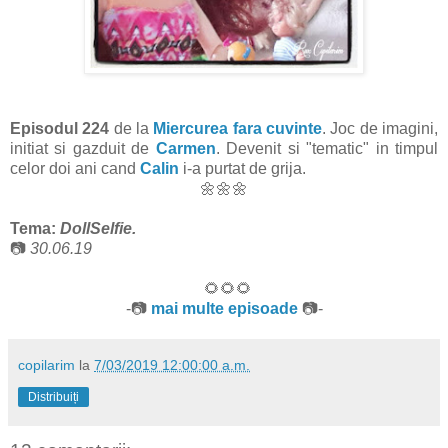
Episodul 224
de la
Miercurea fara cuvinte
. Joc de imagini,
initiat si gazduit de
Carmen
. Devenit si "tematic" in timpul
celor doi ani cand
Calin
i-a purtat de grija.
🌼🌼🌼
Tema:
DollSelfie
.
📷
30.06.19
🌻🌻🌻
-📷
mai multe episoade
📷-
copilarim
la
7/03/2019 12:00:00 a.m.
Distribuiți