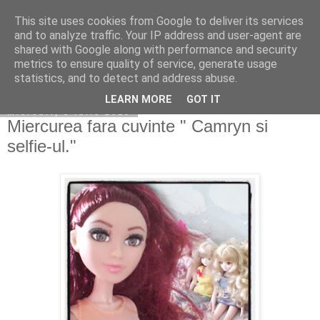
This site uses cookies from Google to deliver its services
Copilarim
and to analyze traffic. Your IP address and user-agent are
shared with Google along with performance and security
metrics to ensure quality of service, generate usage
statistics, and to detect and address abuse.
▼
LEARN MORE
GOT IT
miercuri, 3 iulie 2019
Miercurea fara cuvinte " Camryn si
selfie-ul."