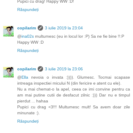
Pupici cu drag! Happy WW :D!
Răspundeți
copilarim
3 iulie 2019 la 23:04
@
ina02s
multumesc (eu in locul lor :P) Sa ne fie bine !!:P
Happy WW :D
Răspundeți
copilarim
3 iulie 2019 la 23:06
@
Ella
nevoia o invata :)))). Glumesc. Tocmai scapase
intreaga inspectiei micului N (din fericire e atent cu ele).
Nu a mai chemat-o la apel, ceea ce imi convine pentru ca
am mai putine cutii de desfacut zilnic :))) Dar nu e timpul
pierdut ... hahaa
Pupici cu drag <3!!! Multumesc mult! Sa avem doar zile
minunate :).
Răspundeți