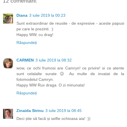
12 comentarii:
Diana
3 iulie 2019 la 00:23
Sunt extraordinar de reusite - de expresive - aceste papusi
pe care le prezinti. :)
Happy WW, cu drag!
Răspundeți
CARMEN
3 iulie 2019 la 08:32
wow, ce ochi frumosi are Camryn! ce privire! si ce atente
sunt celalalte surate 😉 Au multe de invatat de la
fotomodelul Camryn.
Happy WW Rux draga. O zi minunata!
Răspundeți
Zinaida Strinu
3 iulie 2019 la 08:45
Deci știe să facă și selfie ochioasa aia! :))