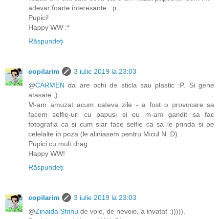
adevar foarte interesante. :p
Pupici!
Happy WW :*
Răspundeți
copilarim
3 iulie 2019 la 23:03
@
CARMEN
da are ochi de sticla sau plastic :P. Si gene
atasate ;).
M-am amuzat acum cateva zile - a fost o provocare sa
facem selfie-uri cu papusi si eu m-am gandit sa fac
fotografia ca si cum siar face selfie ca sa le prinda si pe
celelalte in poza (le aliniasem pentru Micul N :D)
Pupici cu mult drag
Happy WW!
Răspundeți
copilarim
3 iulie 2019 la 23:03
@
Zinaida Strinu
de voie, de nevoie, a invatat :))))).