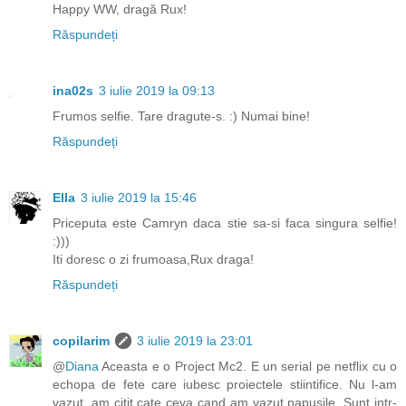
Happy WW, dragă Rux!
Răspundeți
ina02s
3 iulie 2019 la 09:13
Frumos selfie. Tare dragute-s. :) Numai bine!
Răspundeți
Ella
3 iulie 2019 la 15:46
Priceputa este Camryn daca stie sa-si faca singura selfie!
:)))
Iti doresc o zi frumoasa,Rux draga!
Răspundeți
copilarim
3 iulie 2019 la 23:01
@
Diana
Aceasta e o Project Mc2. E un serial pe netflix cu o
echopa de fete care iubesc proiectele stiintifice. Nu l-am
vazut, am citit cate ceva cand am vazut papusile. Sunt intr-