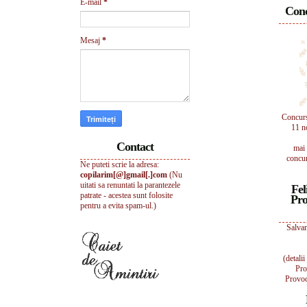
E-mail
*
Conc
Mesaj
*
Concur
11 n
Contact
mai 
concur
Ne puteti scrie la adresa:
copilarim[@]gmail[.]com
(Nu
uitati sa renuntati la parantezele
Fel
patrate - acestea sunt folosite
Pro
pentru a evita spam-ul.)
Salvam
(detali
Pro
Provoc