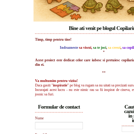
Bine ati venit pe blogul Copilar
Timp, timp pentru tine!
Indrazneste
sa visezi
,
sa te joci
,
sa creezi
,
sa copil
*
Acest proiect este dedicat celor care iubesc si pretuiesc copilari
din ei.
**
Va multumim pentru vizita!
Daca gasiti "
inspiratie
" pe blog va rugam sa nu uitati sa precizati surs
Incurajati acest lucru - nu este nimic rau sa fii inspirat de cineva, e
josnic sa furi.
Formular de contact
Caut
cazul
in 
Nume
i