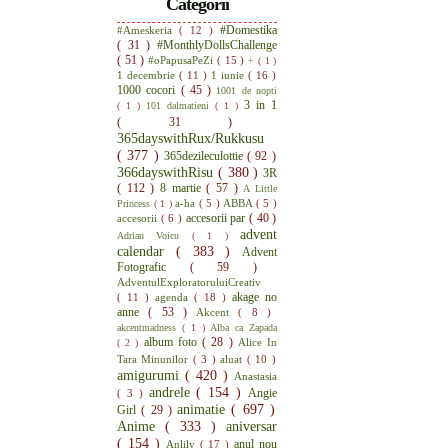
Categorii
#Domestika
#Ameskeria
( 12 )
( 31 )
#MonthlyDollsChallenge
( 51 )
#oPapusaPeZi
( 15 )
+
( 1 )
1 decembrie
( 11 )
1 iunie
( 16 )
1000 cocori
( 45 )
1001 de nopti
3 in 1
( 1 )
101 dalmatieni
( 1 )
( 31 )
365dayswithRux/Rukkusu
( 377 )
365dezileculottie
( 92 )
366dayswithRisu
( 380 )
3R
( 112 )
8 martie
( 57 )
A Little
a-ha
( 5 )
ABBA
( 5 )
Princess
( 1 )
accesorii par
( 40 )
accesorii
( 6 )
advent
Adrian Voicu
( 1 )
calendar
( 383 )
Advent
Fotografic
( 59 )
AdventulExploratoruluiCreativ
akage no
( 11 )
agenda
( 18 )
anne
( 53 )
Akcent
( 8 )
akcentmadness
( 1 )
Alba ca Zapada
album foto
( 28 )
Alice In
( 2 )
Tara Minunilor
( 3 )
aluat
( 10 )
amigurumi
( 420 )
Anastasia
andrele
( 154 )
Angie
( 3 )
animatie
( 697 )
Girl
( 29 )
Anime
( 333 )
aniversar
( 154 )
anul nou
Anlily
( 17 )