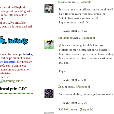
Suzana
spunea...
[Raspunde]
urmari si pe
Bloglovin'
.
Imi pare bine ca ai inflorit, asa, ca un ghiocel!
i adauga adresele blogurilor
Sa-ti fie primavara frumoasa, draga Rux.
 si poti afla noutatile in
Si imi place martisorul tau pufos!
 :)
iti poti salva articolele
Pupici si numai bine! <3
, pentru a le putea gasi mai
1 martie 2020 la 16:47
copilarim
spunea...
[Raspunde]
@
Suzana
sunt un ghiocel de bloc :))).
Multumesc mult pentru gandurile bune!! :)
 sa iti faci cont pe
Inlinkz
,
Martisorul doarme lipit de mine. E asa de dragu
 fa-l de pe butonul de mai
Merg acum sa fac niste pancakes ca azi mi-am fa
l cu broscuta
. De indata ce
mai des...
ece la cont platit ne vei
i noua un vot, care sa ne
Pupici!!!
ctivitatea!
umim :)!!
1 martie 2020 la 17:00
Zuzu
spunea...
[Raspunde]
ieteni prin GFC
Sanatate, optimism, liniste, o primavara senina
1 martie 2020 la 17:22
Stef Rof
spunea...
[Raspunde]