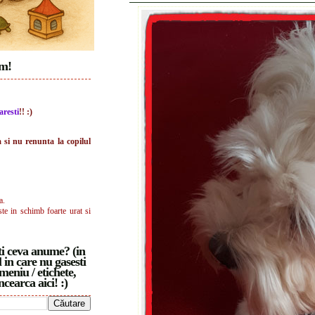
im!
aresti
!! :)
a si nu renunta la copilul
a.
ste in schimb foarte urat si
i ceva anume? (in
 in care nu gasesti
meniu / etichete,
ncearca aici! :)