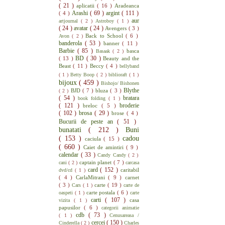
( 21 )
aplicatii
( 16 )
Aradeanca
Arashi
( 69 )
argint
( 111 )
( 4 )
aur
artjournal
( 2 )
Astroboy
( 1 )
( 24 )
avatar
( 24 )
Avengers
( 3 )
Back to School
( 6 )
Avon
( 2 )
banderola
( 53 )
banner
( 11 )
Barbie
( 85 )
basca
Basaak
( 2 )
BD
( 30 )
( 13 )
Beauty and the
Beast
( 11 )
Beccy
( 4 )
bellyband
( 1 )
Betty Boop
( 2 )
biblioraft
( 1 )
bijoux
( 459 )
Bishojo/ Bishonen
Blythe
BJD
( 7 )
bluza
( 3 )
( 2 )
( 54 )
bratara
book folding
( 1 )
( 121 )
broderie
breloc
( 5 )
( 102 )
brosa
( 29 )
brose
( 4 )
Bucurii de peste an
( 51 )
bunatati
( 212 )
Buni
( 153 )
cadou
caciula
( 15 )
( 660 )
Caiet de amintiri
( 9 )
calendar
( 33 )
Candy Candy
( 2 )
captain planet
( 7 )
cani
( 2 )
carcasa
card
( 152 )
caritabil
dvd/cd
( 1 )
( 4 )
CarlaMitrani
( 9 )
carnet
( 3 )
carte
( 19 )
Cars
( 1 )
carte de
carte postala
( 6 )
oaspeti
( 1 )
carte
carti
( 107 )
casa
vizita
( 1 )
papusilor
( 6 )
categorii animatie
cdb
( 73 )
( 1 )
Cenusareasa /
cercei
( 150 )
Cinderella
( 2 )
Charles