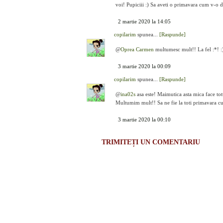
voi! Pupiciii :) Sa aveti o primavara cum v-o d
2 martie 2020 la 14:05
copilarim
spunea...
[Raspunde]
@
Oprea Carmen
multumesc mult!! La fel :*! :
3 martie 2020 la 00:09
copilarim
spunea...
[Raspunde]
@
ina02s
asa este! Maimutica asta mica face to
Multumim mult!! Sa ne fie la toti primavara cu 
3 martie 2020 la 00:10
TRIMITEȚI UN COMENTARIU