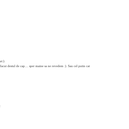
t:).
cut destul de cap.... sper maine sa ne revedem :). Sau cel putin cat
!