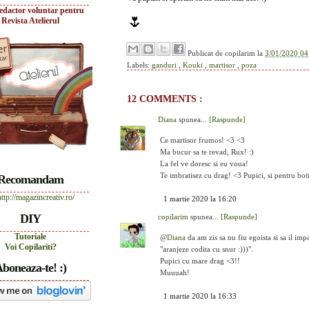
edactor voluntar pentru
🌷
Revista Atelierul
Publicat de
copilarim
la
3/01/2020 04
Labels:
ganduri
,
Kouki
,
martisor
,
poza
12 COMMENTS :
Diana
spunea...
[Raspunde]
Ce martisor frumos! <3 <3
Ma bucur sa te revad, Rux! :)
La fel ve doresc si eu voua!
Te imbratisez cu drag! <3 Pupici, si pentru bot
Recomandam
1 martie 2020 la 16:20
DIY
copilarim
spunea...
[Raspunde]
Tutoriale
@
Diana
da am zis sa nu fiu egoista si sa il impa
Voi Copilariti?
"aranjeze codita cu snur :)))".
Pupici cu mare drag <3!!
boneaza-te! :)
Muuuah!
1 martie 2020 la 16:33