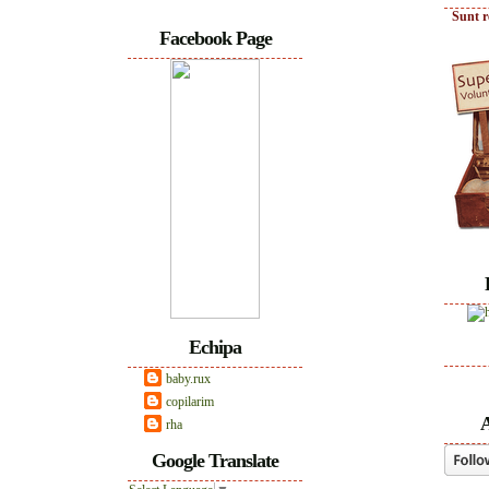
Sunt r
Facebook Page
Echipa
baby.rux
copilarim
A
rha
Google Translate