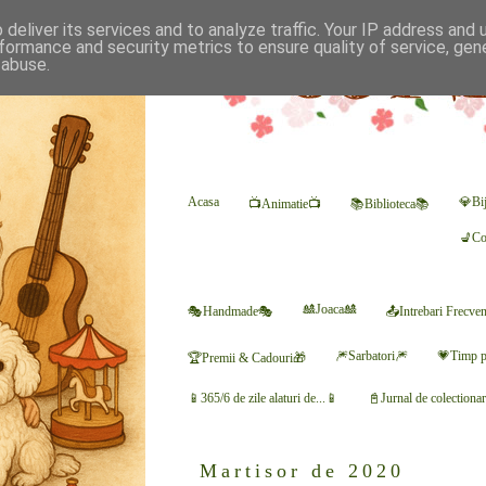
deliver its services and to analyze traffic. Your IP address and
formance and security metrics to ensure quality of service, ge
 abuse.
Acasa
💎Bij
📺Animatie📺
📚Biblioteca📚
💺Co
🎎Joaca🎎
🎭Handmade🎭
📤Intrebari Frecve
🎆Sarbatori🎆
💗Timp p
🏆Premii & Cadouri🎁
📱365/6 de zile alaturi de...📱
📓Jurnal de colectiona
Martisor de 2020