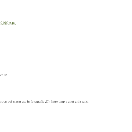
:01:00 p.m.
ic! <3
rt cu voi macar asa in fotografie ;))). Intre timp a avut grija sa isi