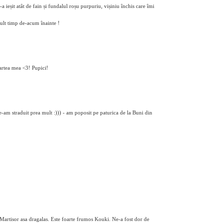
ieșit atât de fain și fundalul roșu purpuriu, vișiniu închis care îmi
uult timp de-acum înainte !
artea mea <3! Pupici!
-am straduit prea mult :))) - am poposit pe paturica de la Buni din
 Martisor asa dragalas. Este foarte frumos Kouki. Ne-a fost dor de