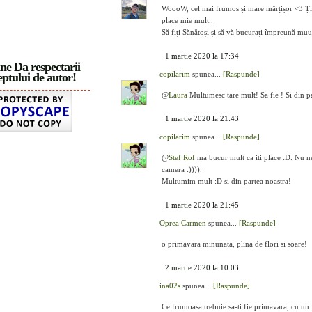
WoooW, cel mai frumos și mare mărțișor <3 Ți-a 
place mie mult..
Să fiți Sănătoși și să vă bucurați împreună mu
1 martie 2020 la 17:34
ne Da respectarii
copilarim
spunea...
[Raspunde]
ptului de autor!
@
Laura
Multumesc tare mult! Sa fie ! Si din p
1 martie 2020 la 21:43
copilarim
spunea...
[Raspunde]
@
Stef Rof
ma bucur mult ca iti place :D. Nu ne
camera :)))).
Multumim mult :D si din partea noastra!
1 martie 2020 la 21:45
Oprea Carmen
spunea...
[Raspunde]
o primavara minunata, plina de flori si soare!
2 martie 2020 la 10:03
ina02s
spunea...
[Raspunde]
Ce frumoasa trebuie sa-ti fie primavara, cu un