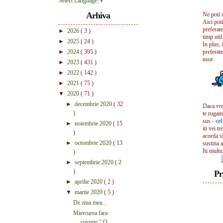
Select Language
▼
Arhiva
Ne poti 
Aici pot
preferate
►
2026
( 3 )
timp util.
►
2025
( 24 )
In plus, 
►
2024
( 395 )
preferate
usor.
►
2023
( 431 )
►
2022
( 142 )
►
2021
( 75 )
▼
2020
( 71 )
►
decembrie 2020
( 32
Daca vrei
)
te rugam
sus -
ce
►
noiembrie 2020
( 15
iti vei tr
)
acorda s
►
octombrie 2020
( 13
sustina a
Iti mult
)
►
septembrie 2020
( 2
)
Pr
►
aprilie 2020
( 2 )
▼
martie 2020
( 5 )
De ziua mea...
Miercurea fara
cuvinte " O