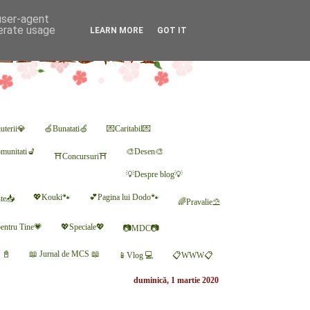
 user-agent
nerate usage
LEARN MORE
GOT IT
uterii💎
🍏Bunatati🍏
💌Caritabil💌
munitati💺
🎨Desen🎨
⛩Concursuri⛩
💡Despre blog💡
💖Kouki🐾
💕Pagina lui Dodo🐾
nte📥
🌈Pravalie⛱
entru Tine💗
💖Speciale💖
📷MDC📷
r 📓
📖 Jurnal de MCS 📖
📱Vlog 💻
📋WWW📋
duminică, 1 martie 2020