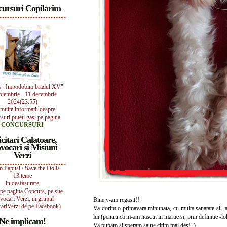
ursuri Copilarim
s "Impodobim bradul XV"
oiembrie - 11 decembrie
2024(23:55)
multe informatii despre
suri puteti gasi pe pagina
CONCURSURI
icitari Calatoare,
vocari si Misiuni
Verzi
 Papusi / Save the Dolls
13 teme
in desfasurare
i pe pagina Concurs, pe site
vocari Verzi, in grupul
Bine v-am regasit!!
ariVerzi de pe Facebook)
Va dorim o primavara minunata, cu multa sanatate si.. a
lui (pentru ca m-am nascut in martie si, prin definitie -lo
Ne implicam!
Va pupam si speram sa ne citim mai des! :)