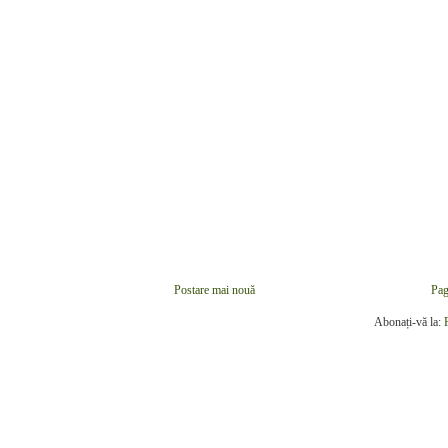
Postare mai nouă
Pag
Abonați-vă la: