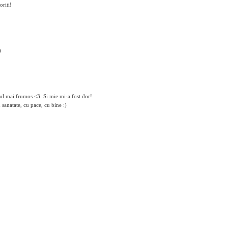
oriti!
)
tul mai frumos <3. Si mie mi-a fost dor!
sanatate, cu pace, cu bine :)