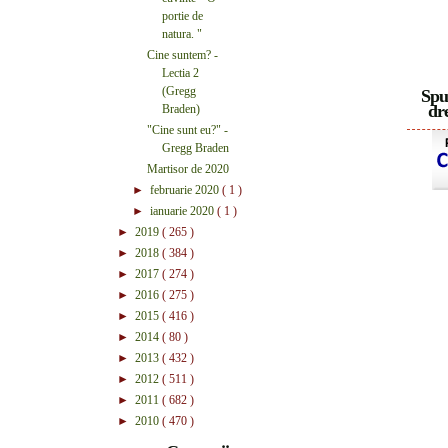
portie de
natura. "
Cine suntem? -
Lectia 2
(Gregg
Spu
dre
Braden)
"Cine sunt eu?" -
Gregg Braden
Martisor de 2020
►
februarie 2020
( 1 )
►
ianuarie 2020
( 1 )
►
2019
( 265 )
►
2018
( 384 )
►
2017
( 274 )
►
2016
( 275 )
►
2015
( 416 )
►
2014
( 80 )
►
2013
( 432 )
►
2012
( 511 )
►
2011
( 682 )
►
2010
( 470 )