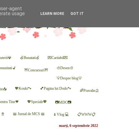
 user-agent
nerate usage
LEARN MORE
GOT IT
uterii💎
🍏Bunatati🍏
💌Caritabil💌
munitati💺
🎨Desen🎨
⛩Concursuri⛩
💡Despre blog💡
💖Kouki🐾
💕Pagina lui Dodo🐾
nte📥
🌈Pravalie⛱
entru Tine💗
💖Speciale💖
📷MDC📷
r 📓
📖 Jurnal de MCS 📖
📱Vlog 💻
📋WWW📋
marți, 6 septembrie 2022