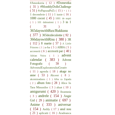
#Domestika
#Ameskeria
( 12 )
( 31 )
#MonthlyDollsChallenge
( 51 )
#oPapusaPeZi
( 15 )
+
( 1 )
1 decembrie
( 11 )
1 iunie
( 16 )
1000 cocori
( 45 )
1001 de nopti
3 in 1
( 1 )
101 dalmatieni
( 1 )
( 31 )
365dayswithRux/Rukkusu
( 377 )
365dezileculottie
( 92 )
366dayswithRisu
( 380 )
3R
( 112 )
8 martie
( 57 )
A Little
a-ha
( 5 )
ABBA
( 5 )
Princess
( 1 )
accesorii par
( 40 )
accesorii
( 6 )
advent
Adrian Voicu
( 1 )
calendar
( 383 )
Advent
Fotografic
( 59 )
AdventulExploratoruluiCreativ
akage no
( 11 )
agenda
( 18 )
anne
( 53 )
Akcent
( 8 )
akcentmadness
( 1 )
Alba ca Zapada
album foto
( 28 )
Alice In
( 2 )
Tara Minunilor
( 3 )
aluat
( 10 )
amigurumi
( 420 )
Anastasia
andrele
( 154 )
Angie
( 3 )
animatie
( 697 )
Girl
( 29 )
Anime
( 333 )
aniversar
( 154 )
anul nou
Anlily
( 17 )
( 21 )
aplicatii
( 16 )
Aradeanca