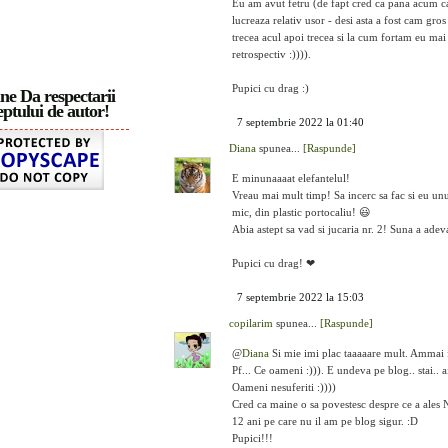
Eu am avut fetru (de fapt cred ca pana acum cam
lucreaza relativ usor - desi asta a fost cam gros
trecea acul apoi trecea si la cum fortam eu ma
retrospectiv :)))).
Pupici cu drag :)
ne Da respectarii
ptului de autor!
7 septembrie 2022 la 01:40
Diana
spunea...
[Raspunde]
E minunaaaat elefantelul!
Vreau mai mult timp! Sa incerc sa fac si eu unu
mic, din plastic portocaliu! 😃
Abia astept sa vad si jucaria nr. 2! Suna a ade
Pupici cu drag! ❤
7 septembrie 2022 la 15:03
copilarim
spunea...
[Raspunde]
@
Diana
Si mie imi plac taaaaare mult. Ammai fa
Pf... Ce oameni :))). E undeva pe blog.. stai.. a
Oameni nesuferiti :))))
Cred ca maine o sa povestesc despre ce a ales N
12 ani pe care nu il am pe blog sigur. :D
Pupici!!!