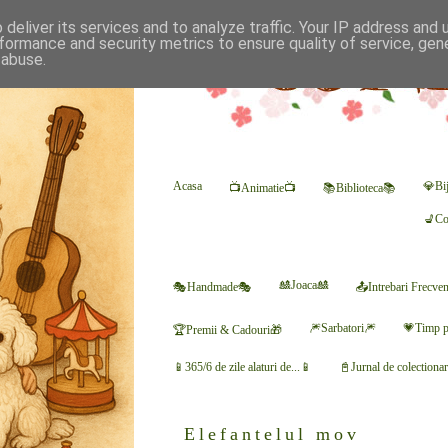
deliver its services and to analyze traffic. Your IP address and
formance and security metrics to ensure quality of service, ge
 abuse.
Acasa
💎Bij
📺Animatie📺
📚Biblioteca📚
💺Co
🎎Joaca🎎
🎭Handmade🎭
📤Intrebari Frecve
🎆Sarbatori🎆
💗Timp p
🏆Premii & Cadouri🎁
📱365/6 de zile alaturi de...📱
📓Jurnal de colectiona
Elefantelul mov