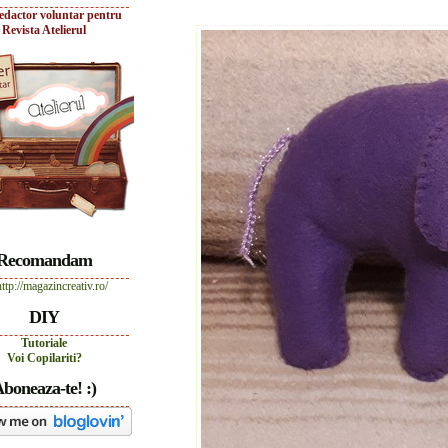
edactor voluntar pentru
Revista Atelierul
Recomandam
DIY
Tutoriale
Voi Copilariti?
boneaza-te! :)