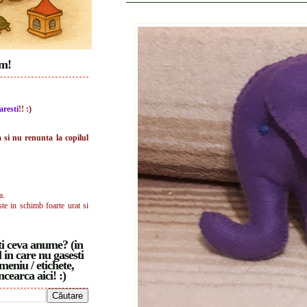
im!
aresti
!! :)
a si nu renunta la copilul
a.
ste in schimb foarte urat si
i ceva anume? (in
 in care nu gasesti
meniu / etichete,
ncearca aici! :)