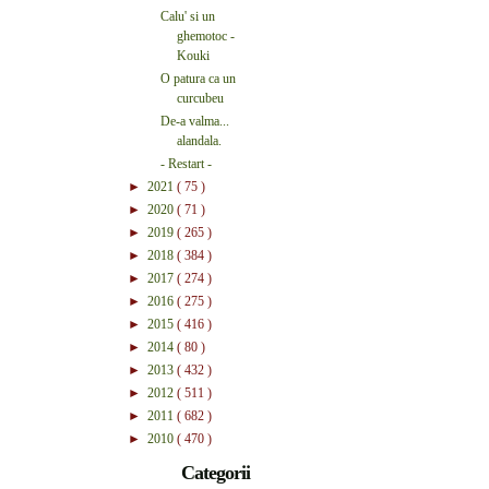
Calu' si un
ghemotoc -
Kouki
O patura ca un
curcubeu
De-a valma...
alandala.
- Restart -
►
2021
( 75 )
►
2020
( 71 )
►
2019
( 265 )
►
2018
( 384 )
►
2017
( 274 )
►
2016
( 275 )
►
2015
( 416 )
►
2014
( 80 )
►
2013
( 432 )
►
2012
( 511 )
►
2011
( 682 )
►
2010
( 470 )
Categorii