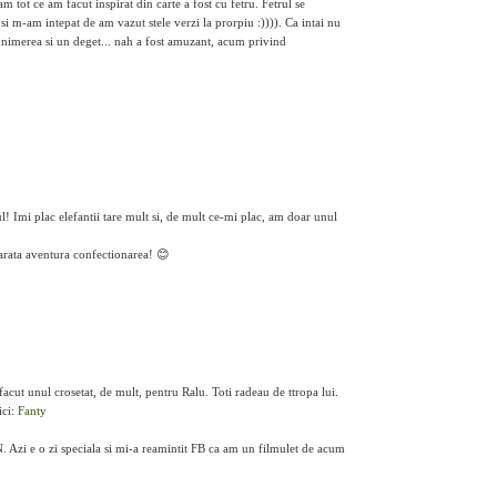
 tot ce am facut inspirat din carte a fost cu fetru. Fetrul se
 si m-am intepat de am vazut stele verzi la prorpiu :)))). Ca intai nu
i nimerea si un deget... nah a fost amuzant, acum privind
l! Imi plac elefantii tare mult si, de mult ce-mi plac, am doar unul
varata aventura confectionarea! 😊
cut unul crosetat, de mult, pentru Ralu. Toti radeau de ttropa lui.
ici:
Fanty
. Azi e o zi speciala si mi-a reamintit FB ca am un filmulet de acum