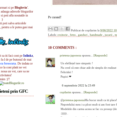
urmari si pe
Bloglovin'
.
i adauga adresele blogurilor
 si poti afla noutatile in
Pe curand!
 :)
iti poti salva articolele
, pentru a le putea gasi mai
Publicat de
copilarim
la
9/06/2022 10
Labels:
croitorie
,
fetru
,
ganduri
,
handmade
,
jucarii
,
m
10 COMMENTS :
 sa iti faci cont pe
Inlinkz
,
prietena-japoneza
spunea...
[Raspunde]
 fa-l de pe butonul de mai
l cu broscuta
. De indata ce
Un elefânțel tare simpatic !
ece la cont platit ne vei
Nu cred că este chiar atât de simplu de realizat 
i noua un vot, care sa ne
Felicitări !
ctivitatea!
Pupici ❤
umim :)!!
6 septembrie 2022 la 23:49
ieteni prin GFC
copilarim
spunea...
[Raspunde]
@
prietena-japoneza
Ma bucur mult ca iti place
Nepotelului meu i-a plcut mult si am fost tare f
Modelele din cartea aceea se fac cu prosop (de
:))))) .