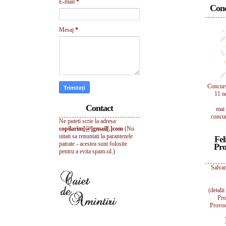
E-mail
*
Conc
Mesaj
*
Concur
11 n
Contact
mai 
concur
Ne puteti scrie la adresa:
copilarim[@]gmail[.]com
(Nu
uitati sa renuntati la parantezele
Fel
patrate - acestea sunt folosite
Pro
pentru a evita spam-ul.)
Salvam
(detali
Pro
Provoc