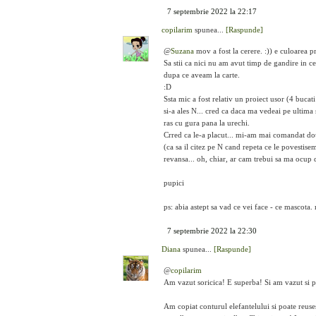
7 septembrie 2022 la 22:17
copilarim
spunea...
[Raspunde]
@
Suzana
mov a fost la cerere. :)) e culoarea pr
Sa stii ca nici nu am avut timp de gandire in ce
dupa ce aveam la carte.
:D
Ssta mic a fost relativ un proiect usor (4 bucati
si-a ales N... cred ca daca ma vedeai pe ultim
ras cu gura pana la urechi.
Crred ca le-a placut... mi-am mai comandat dou
(ca sa il citez pe N cand repeta ce le povestise
revansa... oh, chiar, ar cam trebui sa ma ocu
pupici
ps: abia astept sa vad ce vei face - ce mascota.
7 septembrie 2022 la 22:30
Diana
spunea...
[Raspunde]
@
copilarim
Am vazut soricica! E superba! Si am vazut si
Am copiat conturul elefantelului si poate reuse