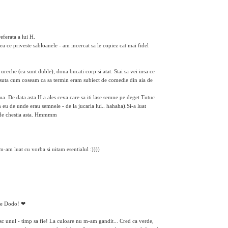
eferata a lui H.
ea ce priveste sabloanele - am incercat sa le copiez cat mai fidel
 ureche (ca sunt duble), doua bucati corp si atat. Stai sa vei insa ce
a suta cum coseam ca sa termin eram subiect de comedie din aia de
a. De data asta H a ales ceva care sa iti lase semne pe deget Tutuc
m eu de unde erau semnele - de la jucaria lui.. hahaha).Si-a luat
p de chestia asta. Hmmmm
 m-am luat cu vorba si uitam esentialul :))))
 pe Dodo! ❤
sc unul - timp sa fie! La culoare nu m-am gandit... Cred ca verde,