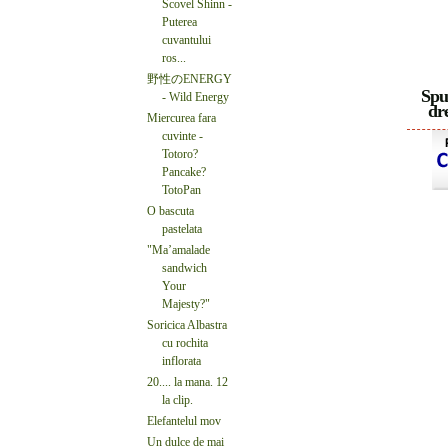
Scovel Shinn -
Puterea
cuvantului
ros...
野性のENERGY
Spu
- Wild Energy
dre
Miercurea fara
cuvinte -
Totoro?
Pancake?
TotoPan
O bascuta
pastelata
"Ma’amalade
sandwich
Your
Majesty?"
Soricica Albastra
cu rochita
inflorata
20.... la mana. 12
la clip.
Elefantelul mov
Un dulce de mai