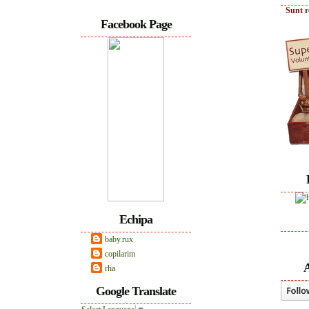
Sunt r
Facebook Page
Echipa
baby.rux
copilarim
A
rha
Google Translate