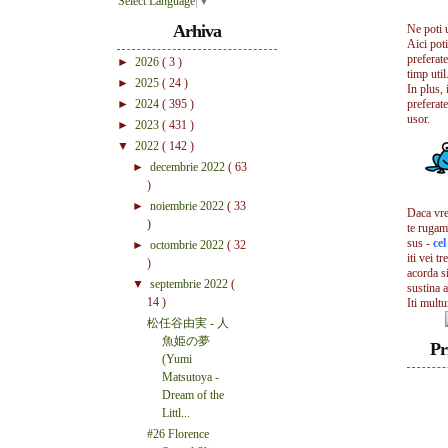
Select Language
▼
Arhiva
Ne poti 
Aici pot
preferate
►
2026
( 3 )
timp util.
►
2025
( 24 )
In plus, 
►
2024
( 395 )
preferate
usor.
►
2023
( 431 )
▼
2022
( 142 )
►
decembrie 2022
( 63
)
►
noiembrie 2022
( 33
Daca vrei
)
te rugam
sus -
ce
►
octombrie 2022
( 32
iti vei tr
)
acorda s
▼
septembrie 2022
(
sustina a
14 )
Iti mult
松任谷由実 - 人
魚姫の夢
Pr
(Yumi
Matsutoya -
Dream of the
Littl...
#26 Florence