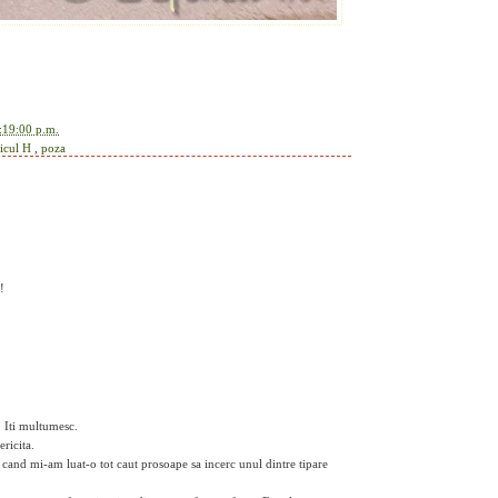
:19:00 p.m.
icul H
,
poza
!
! Iti multumesc.
ericita.
 cand mi-am luat-o tot caut prosoape sa incerc unul dintre tipare