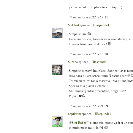
ps: tie ce culori iti plac? Asa un top 5 :)
7 septembrie 2022 la 19:11
Stef Rof
spunea...
[Raspunde]
Simpatic tare!🥰
Dacă era rinocer, făceam eu o scamatorie și al
O seară frumoasă îți doresc! 😇
7 septembrie 2022 la 19:28
Suzana
spunea...
[Raspunde]
Simpatic si mov! Imi place, doar ca i-as fi fa
Asta daca nu are sensul unui N ascuns subtil!
Tot vreau sa-mi fac o mascota, insa nu ma hotar
Sper ca le-a placut elefantelul.
Multumesc pentru prezentare, draga Rux!
Pupici!❤️😘
7 septembrie 2022 la 21:59
copilarim
spunea...
[Raspunde]
@
Stef Rof
:))))). cine stie, poate va fi si un r
iti multumesc mult, la fel :D!