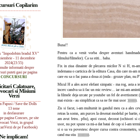
ursuri Copilarim
Buna!!
Pentru ca a venit vorba despre aventuri handmad
s "Impodobim bradul XV"
oiembrie - 11 decembrie
filmului/filmelor). Ca sa stiti... haha.
2024(23:55)
Fix in ziua dinainte de plecarea micilor N si H, m-am 
multe informatii despre
indemana o carticica de la editura Casa, din care m-am mai
suri puteti gasi pe pagina
care eu sa o fac pana a doua zi (mda - grozav plan, nu:P
CONCURSURI
Micul H a ales acest elefant simpatic - ma rog, asta a ie
icitari Calatoare,
incerc candva sa ii fac un mic review.... iar mi-am aminti
vocari si Misiuni
Verzi
la filmele deja urcate pe youtube un fel de avertisment
mai exista - au simplificat ca sa ne fie mai usor :))))))).
 Papusi / Save the Dolls
Zis si facut, i-am multumit in gandul meu ca a ales cev
13 teme
in desfasurare
retras la somn, am purces la desenat modelul pe hartie, 
i pe pagina Concurs, pe site
am avut fetru.. pfiu), apoi cusut, decorat (ochisori si co
vocari Verzi, in grupul
usor, nu pot spune ca mi-a dat batai de cap si l-am termi
ariVerzi de pe Facebook)
si o sa va povestesc despre cursa contra cronometru, si
cand ma stiu :))))))))).
Ne implicam!