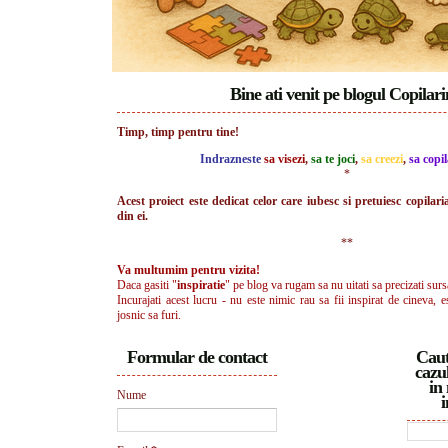
Bine ati venit pe blogul Copilar
Timp, timp pentru tine!
Indrazneste
sa visezi
,
sa te joci
,
sa creezi
,
sa copil
*
Acest proiect este dedicat celor care iubesc si pretuiesc copilari
din ei.
**
Va multumim pentru vizita!
Daca gasiti "
inspiratie
" pe blog va rugam sa nu uitati sa precizati surs
Incurajati acest lucru - nu este nimic rau sa fii inspirat de cineva, e
josnic sa furi.
Formular de contact
Caut
cazul
in 
Nume
i