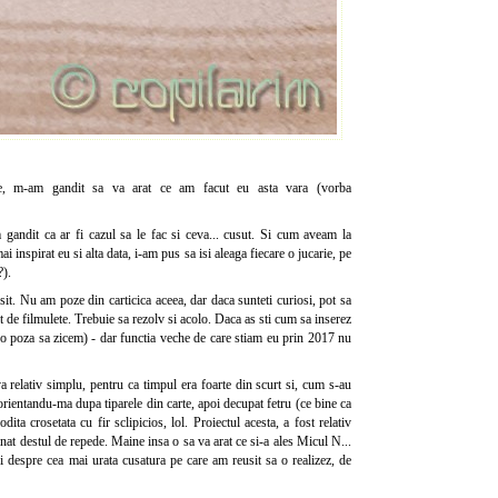
e, m-am gandit sa va arat ce am facut eu asta vara (vorba
gandit ca ar fi cazul sa le fac si ceva... cusut. Si cum aveam la
 inspirat eu si alta data, i-am pus sa isi aleaga fiecare o jucarie, pe
?).
sit. Nu am poze din carticica aceea, dar daca sunteti curiosi, pot sa
t de filmulete. Trebuie sa rezolv si acolo. Daca as sti cum sa inserez
 (o poza sa zicem) - dar functia veche de care stiam eu prin 2017 nu
a relativ simplu, pentru ca timpul era foarte din scurt si, cum s-au
orientandu-ma dupa tiparele din carte, apoi decupat fetru (ce bine ca
dita crosetata cu fir sclipicios, lol. Proiectul acesta, a fost relativ
nat destul de repede. Maine insa o sa va arat ce si-a ales Micul N...
 despre cea mai urata cusatura pe care am reusit sa o realizez, de