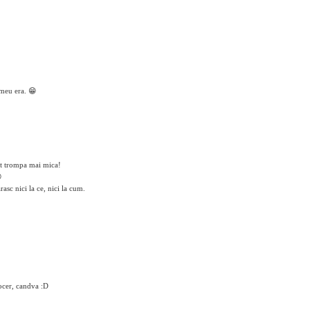
 meu era. 😁
cut trompa mai mica!

asc nici la ce, nici la cum.
inocer, candva :D