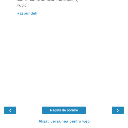
Pupici!
Răspundeți
‹
›
Pagina de pornire
Afișați versiunea pentru web