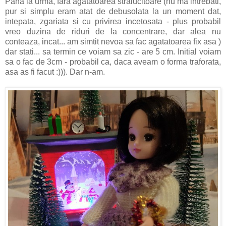
Pana la urma, fara agatatoarea stralucitoare (nu ma intrebati,
pur si simplu eram atat de debusolata la un moment dat,
intepata, zgariata si cu privirea incetosata - plus probabil
vreo duzina de riduri de la concentrare, dar alea nu
conteaza, incat... am simtit nevoa sa fac agatatoarea fix asa )
dar stati... sa termin ce voiam sa zic - are 5 cm. Initial voiam
sa o fac de 3cm - probabil ca, daca aveam o forma traforata,
asa as fi facut :))). Dar n-am.