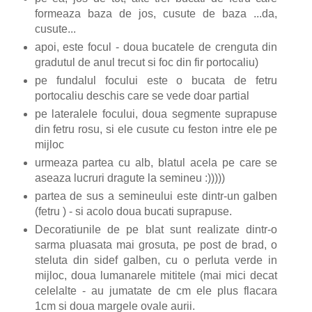
formeaza baza de jos, cusute de baza ...da,
cusute...
apoi, este focul - doua bucatele de crenguta din
gradutul de anul trecut si foc din fir portocaliu)
pe fundalul focului este o bucata de fetru
portocaliu deschis care se vede doar partial
pe lateralele focului, doua segmente suprapuse
din fetru rosu, si ele cusute cu feston intre ele pe
mijloc
urmeaza partea cu alb, blatul acela pe care se
aseaza lucruri dragute la semineu :)))))
partea de sus a semineului este dintr-un galben
(fetru ) - si acolo doua bucati suprapuse.
Decoratiunile de pe blat sunt realizate dintr-o
sarma pluasata mai grosuta, pe post de brad, o
steluta din sidef galben, cu o perluta verde in
mijloc, doua lumanarele mititele (mai mici decat
celelalte - au jumatate de cm ele plus flacara
1cm si doua margele ovale aurii.