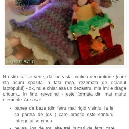
Nu stiu cat se vede, dar aceasta mirifica decoratiune (care
sta acum spasita in fata mea, rezemata de ecranul
laptopului) - ok, nu e chiar asa un dezastru, mie imi e draga
oricum... In fine, revenind - este formata din mai multe
elemente. Are asa:
partea de baza (din fetru mai rigid visiniu, la fel
ca partea de jos ) care practic este conturul
intregului semineu
pe ea, jos de tot, alte trei bucati de fetru care