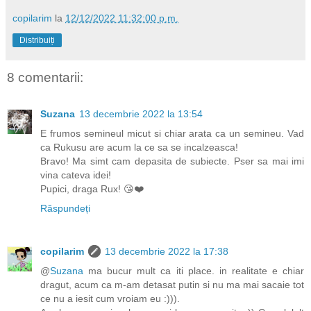
copilarim
la
12/12/2022 11:32:00 p.m.
Distribuiți
8 comentarii:
Suzana
13 decembrie 2022 la 13:54
E frumos semineul micut si chiar arata ca un semineu. Vad
ca Rukusu are acum la ce sa se incalzeasca!
Bravo! Ma simt cam depasita de subiecte. Pser sa mai imi
vina cateva idei!
Pupici, draga Rux! 😘❤️
Răspundeți
copilarim
13 decembrie 2022 la 17:38
@
Suzana
ma bucur mult ca iti place. in realitate e chiar
dragut, acum ca m-am detasat putin si nu ma mai sacaie tot
ce nu a iesit cum vroiam eu :))).