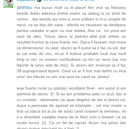
@
MNiko
ma bucur mult ca iti place! Am vrut sa folosesc
banda dublu adeziva (initial voiam sa adaug si un strat de
carton - dar banda aia mmi-a scos sufletul si m-a umplut de
nervi, ca sa dau din casa - efectiv nu reuseam sa deslipesc
partea cealalta si apoi nu mai statea. Asa ca.. nu prea am
avut de ales. Totusi, daca ai pistolul aliat poti obtine un
rezultat frumos la ceva foarte mic. Daca il faceam mai mare
ca dimensiune, nu atat, atunci as fi putut sa il fac ca voi, dar
la cat este de mic, mi-ar fi trebuit probabil mult mai mult
timp si nici nu aveam certitudinea ca imi va reusi (sa cos
laturile la ceva atat de mic). Si atunci am incercat sa il fac
3$ suprapunand layere. Cred ca ar fi fost mai defint cu inca
unul. ins efectiv nu am mai avut eu cand sa „testez”.
iese foarte curat cu pistolul, rezultatul final - am vazut si am
admirat de atunic :D. Si eu am problema asta cu acul, dar si
cu croseta - obisnuiesc sa apas degetul de ele si atunci na,
dupa o perioada de apasat se intampla - cel mai nostm a
fost ca (daca tot ai zis de asta) cand coseam la semineu, mi
s-a strambat cealalta mana de la felul cum o tineam ca sa
sustin lucrul :))). Ca un fel de carcel. Acum ma amuz dar
atunci numai amuzant nu a fost :)).