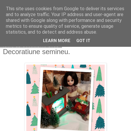
This site uses cookies from Google to deliver its services
Copilarim
and to analyze traffic. Your IP address and user-agent are
shared with Google along with performance and security
metrics to ensure quality of service, generate usage
statistics, and to detect and address abuse.
▼
LEARN MORE
GOT IT
luni, 12 decembrie 2022
Decoratiune semineu.