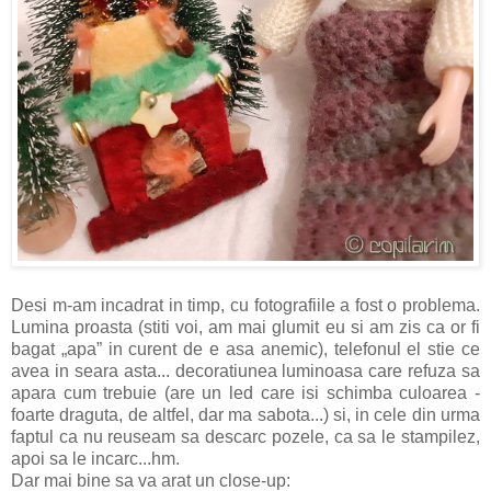
Desi m-am incadrat in timp, cu fotografiile a fost o problema.
Lumina proasta (stiti voi, am mai glumit eu si am zis ca or fi
bagat „apa” in curent de e asa anemic), telefonul el stie ce
avea in seara asta... decoratiunea luminoasa care refuza sa
apara cum trebuie (are un led care isi schimba culoarea -
foarte draguta, de altfel, dar ma sabota...) si, in cele din urma
faptul ca nu reuseam sa descarc pozele, ca sa le stampilez,
apoi sa le incarc...hm.
Dar mai bine sa va arat un close-up: