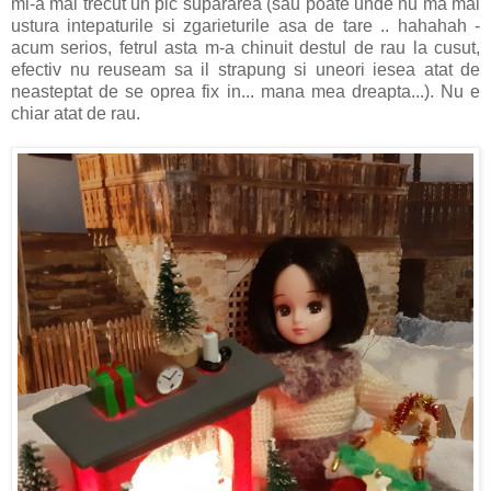
mi-a mai trecut un pic supararea (sau poate unde nu ma mai
ustura intepaturile si zgarieturile asa de tare .. hahahah -
acum serios, fetrul asta m-a chinuit destul de rau la cusut,
efectiv nu reuseam sa il strapung si uneori iesea atat de
neasteptat de se oprea fix in... mana mea dreapta...). Nu e
chiar atat de rau.