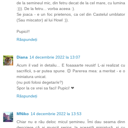
de la semineul mic, din fetru decat de la cel mare, cu lumina
:))). De la fetru... vorba aceea :).
Se joaca - e un foc prietenos, ca cel din Castelul umblator
(Sau miscator) al lui Howl :)).
Pupici!!
Răspundeți
Diana
14 decembrie 2022 la 13:07
Acum il vad in detaliu... E foaaaarte reusit! L-ai realizat cu
sacrificii, s-ar putea spune. 😊 Parerea mea: a meritat - e o
miniatura unicat.
(nu poti folosi degetar/e?)
Spor la ce vrei sa faci! Pupici! ❤
Răspundeți
MNiko
14 decembrie 2022 la 13:53
Chiar nu e rău deloc micul șemineu. Îmi dau seama dinn
descriere că ai muncit serios. la această miniatură, și cu