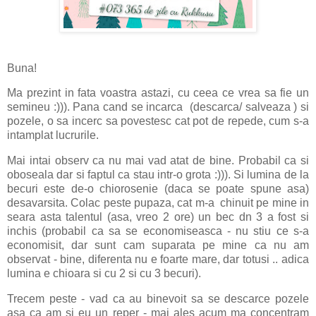
Buna!
Ma prezint in fata voastra astazi, cu ceea ce vrea sa fie un
semineu :))). Pana cand se incarca (descarca/ salveaza ) si
pozele, o sa incerc sa povestesc cat pot de repede, cum s-a
intamplat lucrurile.
Mai intai observ ca nu mai vad atat de bine. Probabil ca si
oboseala dar si faptul ca stau intr-o grota :))). Si lumina de la
becuri este de-o chiorosenie (daca se poate spune asa)
desavarsita. Colac peste pupaza, cat m-a chinuit pe mine in
seara asta talentul (asa, vreo 2 ore) un bec dn 3 a fost si
inchis (probabil ca sa se economiseasca - nu stiu ce s-a
economisit, dar sunt cam suparata pe mine ca nu am
observat - bine, diferenta nu e foarte mare, dar totusi .. adica
lumina e chioara si cu 2 si cu 3 becuri).
Trecem peste - vad ca au binevoit sa se descarce pozele
asa ca am si eu un reper - mai ales acum ma concentram