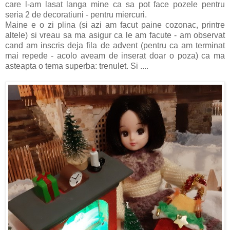
care l-am lasat langa mine ca sa pot face pozele pentru
seria 2 de decoratiuni - pentru miercuri.
Maine e o zi plina (si azi am facut paine cozonac, printre
altele) si vreau sa ma asigur ca le am facute - am observat
cand am inscris deja fila de advent (pentru ca am terminat
mai repede - acolo aveam de inserat doar o poza) ca ma
asteapta o tema superba: trenulet. Si ....