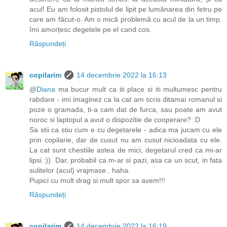
acul! Eu am folosit pistolul de lipit pe lumânarea din fetru pe
care am făcut-o. Am o mică problemă cu acul de la un timp.
îmi amorțesc degetele pe el cand cos.
Răspundeți
copilarim
14 decembrie 2022 la 16:13
@
Diana
ma bucur mult ca iti place si iti multumesc pentru
rabdare - imi imaginez ca la cat am scris ditamai romanul si
poze o gramada, ti-a cam dat de furca, sau poate am avut
noroc si laptopul a avut o dispozitie de cooperare? :D
Sa stii ca stiu cum e cu degetarele - adica ma jucam cu ele
prin copilarie, dar de cusut nu am cusut nicioadata cu ele.
La cat sunt chestiile astea de mici, degetarul cred ca mi-ar
lipsi :)). Dar, probabil ca m-ar si pazi, asa ca un scut, in fata
sulitelor (acul) vrajmase.. haha.
Pupici cu mult drag si mult spor sa avem!!!
Răspundeți
copilarim
14 decembrie 2022 la 16:19