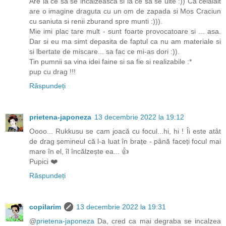
Are la ce sa se incalzeasca si la ce sa se uite :)) Ca celalalt
are o imagine draguta cu un om de zapada si Mos Craciun
cu saniuta si renii zburand spre munti :))).
Mie imi plac tare mult - sunt foarte provocatoare si ... asa.
Dar si eu ma simt depasita de faptul ca nu am materiale si
si lbertate de miscare... sa fac ce mi-as dori :)).
Tin pumnii sa vina idei faine si sa fie si realizabile :*
pup cu drag !!!
Răspundeți
prietena-japoneza
13 decembrie 2022 la 19:12
Oooo... Rukkusu se cam joacă cu focul...hi, hi ! Îi este atât
de drag șemineul că l-a luat în brațe - până faceți focul mai
mare în el, îl încălzește ea... 👍
Pupici ❤️
Răspundeți
copilarim
13 decembrie 2022 la 19:31
@
prietena-japoneza
Da, cred ca mai degraba se incalzea