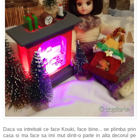
Daca va intrebati ce face Kouki, face bine... se plimba prin
casa si ma face sa imi mut dintr-o parte in alta decorul pe