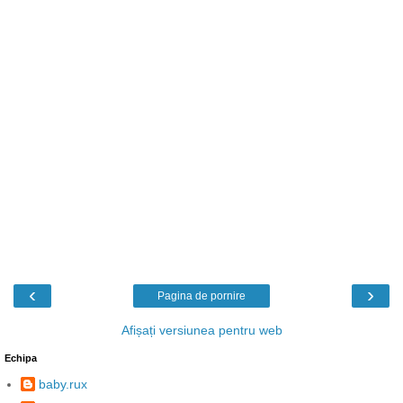
‹
›
Pagina de pornire
Afișați versiunea pentru web
Echipa
baby.rux