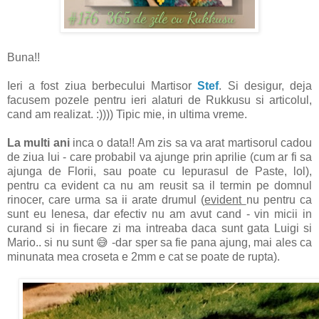
Buna!!
Ieri a fost ziua berbecului Martisor
Stef
. Si desigur, deja
facusem pozele pentru ieri alaturi de Rukkusu si articolul,
cand am realizat. :)))) Tipic mie, in ultima vreme.
La multi ani
inca o data!!
Am zis sa va arat martisorul cadou
de ziua lui - care probabil va ajunge prin aprilie (cum ar fi sa
ajunga de Florii, sau poate cu Iepurasul de Paste, lol),
pentru ca evident ca nu am reusit sa il termin pe domnul
rinocer, care urma sa ii arate drumul (
evident
nu pentru ca
sunt eu lenesa, dar efectiv nu am avut cand - vin micii in
curand si in fiecare zi ma intreaba daca sunt gata Luigi si
Mario.. si nu sunt 😅 -dar sper sa fie pana ajung, mai ales ca
minunata mea croseta e 2mm e cat se poate de rupta).