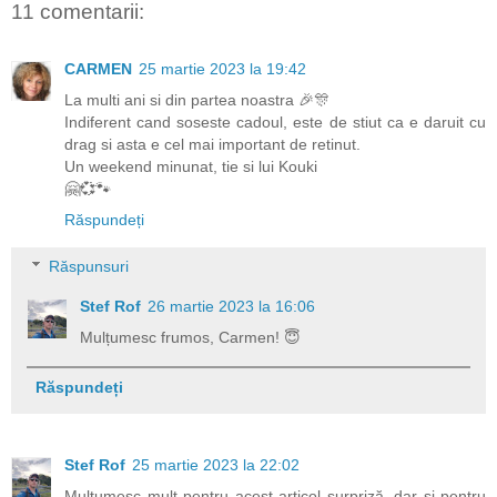
11 comentarii:
CARMEN
25 martie 2023 la 19:42
La multi ani si din partea noastra 🎉🎊
Indiferent cand soseste cadoul, este de stiut ca e daruit cu
drag si asta e cel mai important de retinut.
Un weekend minunat, tie si lui Kouki
🤗💞🐾
Răspundeți
Răspunsuri
Stef Rof
26 martie 2023 la 16:06
Mulțumesc frumos, Carmen! 😇
Răspundeți
Stef Rof
25 martie 2023 la 22:02
Mulțumesc mult pentru acest articol surpriză, dar și pentru