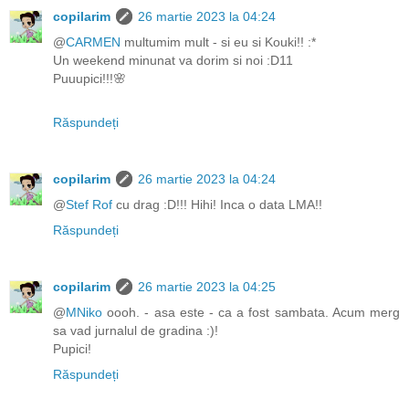
copilarim
26 martie 2023 la 04:24
@
CARMEN
multumim mult - si eu si Kouki!! :*
Un weekend minunat va dorim si noi :D11
Puuupici!!!🌸
Răspundeți
copilarim
26 martie 2023 la 04:24
@
Stef Rof
cu drag :D!!! Hihi! Inca o data LMA!!
Răspundeți
copilarim
26 martie 2023 la 04:25
@
MNiko
oooh. - asa este - ca a fost sambata. Acum merg
sa vad jurnalul de gradina :)!
Pupici!
Răspundeți