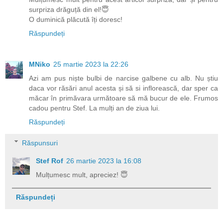
surpriza drăguță din el!😇
O duminică plăcută îți doresc!
Răspundeți
MNiko
25 martie 2023 la 22:26
Azi am pus niște bulbi de narcise galbene cu alb. Nu știu
daca vor răsări anul acesta și să si inflorească, dar sper ca
măcar în primăvara următoare să mă bucur de ele. Frumos
cadou pentru Stef. La mulți an de ziua lui.
Răspundeți
Răspunsuri
Stef Rof
26 martie 2023 la 16:08
Mulțumesc mult, apreciez! 😇
Răspundeți