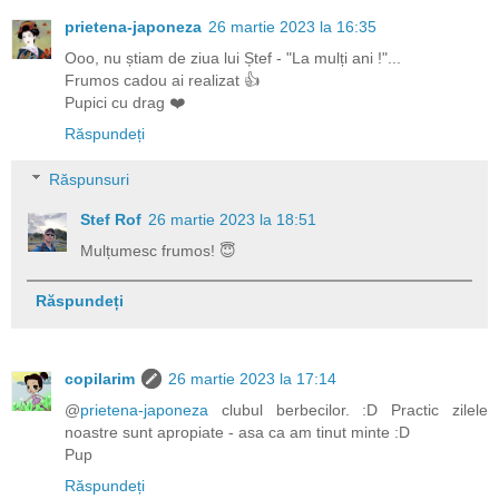
prietena-japoneza
26 martie 2023 la 16:35
Ooo, nu știam de ziua lui Ștef - "La mulți ani !"...
Frumos cadou ai realizat 👍
Pupici cu drag ❤️
Răspundeți
Răspunsuri
Stef Rof
26 martie 2023 la 18:51
Mulțumesc frumos! 😇
Răspundeți
copilarim
26 martie 2023 la 17:14
@
prietena-japoneza
clubul berbecilor. :D Practic zilele
noastre sunt apropiate - asa ca am tinut minte :D
Pup
Răspundeți