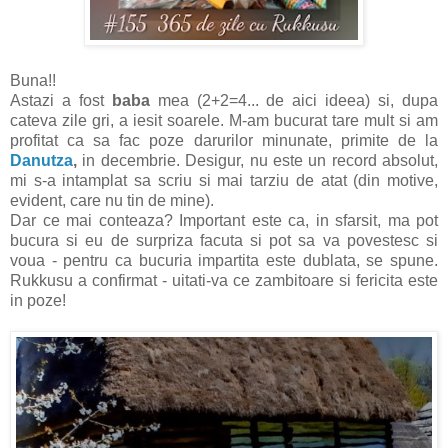
Buna!!
Astazi a fost
baba
mea (2+2=4... de aici ideea) si, dupa
cateva zile gri, a iesit soarele. M-am bucurat tare mult si am
profitat ca sa fac poze darurilor minunate, primite de la
Danutza
,
in decembrie. Desigur, nu este un record absolut,
mi s-a intamplat sa scriu si mai tarziu de atat (din motive,
evident, care nu tin de mine).
Dar ce mai conteaza? Important este ca, in sfarsit, ma pot
bucura si eu de surpriza facuta si pot sa va povestesc si
voua - pentru ca bucuria impartita este dublata, se spune.
Rukkusu a confirmat - uitati-va ce zambitoare si fericita este
in poze!