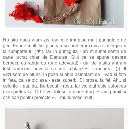
Nu stiu daca v-am zis, dar mie imi plac mult pungutele de
gen. Foarte mult. Imi placeau si cand eram mica si mergeam
la cumparaturi (💗). Iar in puncguta - un minunat semn de
carte lucrat chiar de Danutza. Stiti ce se spune despre
berbeci, cu rabdarea (si e adevarat) - dar de atatia ani am
fost oarecum nevoita sa imi imblanzesc rabdarea :))). Il
vazusem de atunci in poza si abia asteptam sa il vad si fata
in fata, ca sa zic asa - este superb. Si brosa, la fel! Ah.. si
culorile - pai, da. Berbecul - rosu. Iar violetul este culoarea
mea preferata. :D Le voi folosi cu mare drag. Si am primit si
ochisori pentru proiecte 👀 - multumesc mult !!