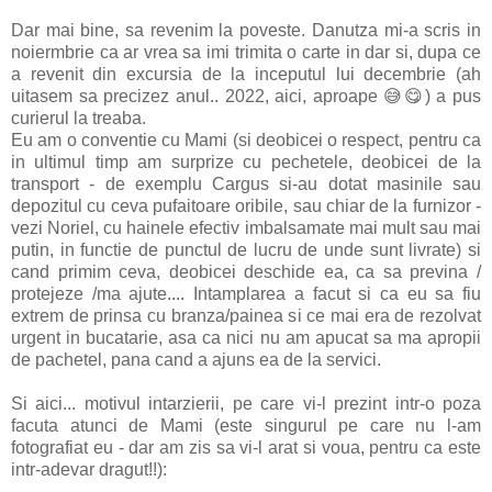
Dar mai bine, sa revenim la poveste. Danutza mi-a scris in
noiermbrie ca ar vrea sa imi trimita o carte in dar si, dupa ce
a revenit din excursia de la inceputul lui decembrie (ah
uitasem sa precizez anul.. 2022, aici, aproape 😅😋) a pus
curierul la treaba.
Eu am o conventie cu Mami (si deobicei o respect, pentru ca
in ultimul timp am surprize cu pechetele, deobicei de la
transport - de exemplu Cargus si-au dotat masinile sau
depozitul cu ceva pufaitoare oribile, sau chiar de la furnizor -
vezi Noriel, cu hainele efectiv imbalsamate mai mult sau mai
putin, in functie de punctul de lucru de unde sunt livrate) si
cand primim ceva, deobicei deschide ea, ca sa previna /
protejeze /ma ajute.... Intamplarea a facut si ca eu sa fiu
extrem de prinsa cu branza/painea si ce mai era de rezolvat
urgent in bucatarie, asa ca nici nu am apucat sa ma apropii
de pachetel, pana cand a ajuns ea de la servici.
Si aici... motivul intarzierii, pe care vi-l prezint intr-o poza
facuta atunci de Mami (este singurul pe care nu l-am
fotografiat eu - dar am zis sa vi-l arat si voua, pentru ca este
intr-adevar dragut!!):