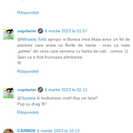
Răspundeți
copilarim
6 martie 2023 la 01:57
@
Mihaela Toilă
apropo si Bunica mea Maia avea un fel de
plantuta care arata ca florile de hartie - erau ca niste
„palete” din ceva care semana cu hartia de calc.. cumva :)):
Sper ca a fost frumoasa plimbarea
🌸
Răspundeți
copilarim
6 martie 2023 la 02:13
@
Suzana
iti multumesc mult! Asa voi face!!
Pup cu drag 🌸!
Răspundeți
CARMEN
6 martie 2023 la 16:13