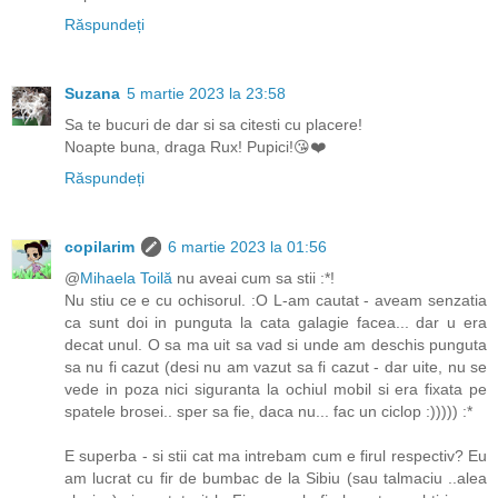
Răspundeți
Suzana
5 martie 2023 la 23:58
Sa te bucuri de dar si sa citesti cu placere!
Noapte buna, draga Rux! Pupici!😘❤️
Răspundeți
copilarim
6 martie 2023 la 01:56
@
Mihaela Toilă
nu aveai cum sa stii :*!
Nu stiu ce e cu ochisorul. :O L-am cautat - aveam senzatia
ca sunt doi in punguta la cata galagie facea... dar u era
decat unul. O sa ma uit sa vad si unde am deschis punguta
sa nu fi cazut (desi nu am vazut sa fi cazut - dar uite, nu se
vede in poza nici siguranta la ochiul mobil si era fixata pe
spatele brosei.. sper sa fie, daca nu... fac un ciclop :))))) :*
E superba - si stii cat ma intrebam cum e firul respectiv? Eu
am lucrat cu fir de bumbac de la Sibiu (sau talmaciu ..alea