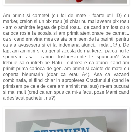
Am primit si carnetel (cu foi de mate - foarte util :D) cu
marker, creion si un pix rosu (si chiar nu mai aveam pix rosu
- am o amintire legata de pixul rosu... de cand am fost cu o
carioca rosie la scoala si am primit atentionare pe carnet...
ca si cand era vina mea ca aia primisem de la parinti, pentru
ca aia avusesera si ei la indemana atunci... mda...😅). De
fapt am amintiri si cu genul acesta de markere.. parca nu le
spuneam asa... carioci fosforescente le spuneam? Vai
trebuie sa o intreb pe Ralu - culmea e ca atunci cand am
primit prima carioca de gen. am primit si caiete de mate cu
coperta bleumarin (doar ca erau A4). Asa ca vazand
combinatia, si fiind chiar in apropierea Craciunului (cand le
primisem pe cele de care am amintit mai sus) m-am bucurat
si mai mult (cred ca am spus ca mi-a facut poze Mami cand
a desfacut pachetul, nu?)