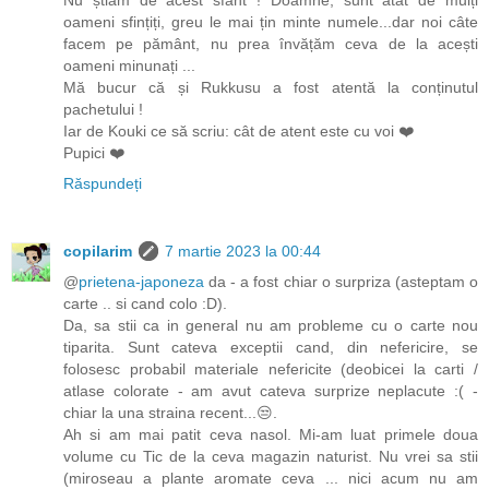
oameni sfințiți, greu le mai țin minte numele...dar noi câte
facem pe pământ, nu prea învățăm ceva de la acești
oameni minunați ...
Mă bucur că și Rukkusu a fost atentă la conținutul
pachetului !
Iar de Kouki ce să scriu: cât de atent este cu voi ❤️
Pupici ❤️
Răspundeți
copilarim
7 martie 2023 la 00:44
@
prietena-japoneza
da - a fost chiar o surpriza (asteptam o
carte .. si cand colo :D).
Da, sa stii ca in general nu am probleme cu o carte nou
tiparita. Sunt cateva exceptii cand, din nefericire, se
folosesc probabil materiale nefericite (deobicei la carti /
atlase colorate - am avut cateva surprize neplacute :( -
chiar la una straina recent...😒.
Ah si am mai patit ceva nasol. Mi-am luat primele doua
volume cu Tic de la ceva magazin naturist. Nu vrei sa stii
(miroseau a plante aromate ceva ... nici acum nu am