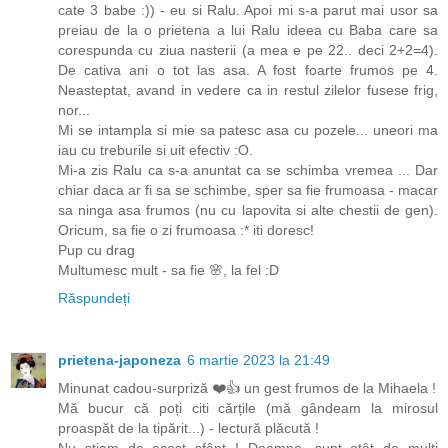
cate 3 babe :)) - eu si Ralu. Apoi mi s-a parut mai usor sa
preiau de la o prietena a lui Ralu ideea cu Baba care sa
corespunda cu ziua nasterii (a mea e pe 22.. deci 2+2=4).
De cativa ani o tot las asa. A fost foarte frumos pe 4.
Neasteptat, avand in vedere ca in restul zilelor fusese frig,
nor...
Mi se intampla si mie sa patesc asa cu pozele... uneori ma
iau cu treburile si uit efectiv :O.
Mi-a zis Ralu ca s-a anuntat ca se schimba vremea ... Dar
chiar daca ar fi sa se schimbe, sper sa fie frumoasa - macar
sa ninga asa frumos (nu cu lapovita si alte chestii de gen).
Oricum, sa fie o zi frumoasa :* iti doresc!
Pup cu drag
Multumesc mult - sa fie 🌸, la fel :D
Răspundeți
prietena-japoneza
6 martie 2023 la 21:49
Minunat cadou-surpriză ❤️👍 un gest frumos de la Mihaela !
Mă bucur că poți citi cărțile (mă gândeam la mirosul
proaspăt de la tipărit...) - lectură plăcută !
Nu știam de acest sfânt ! Doamne, sunt atât de mulți