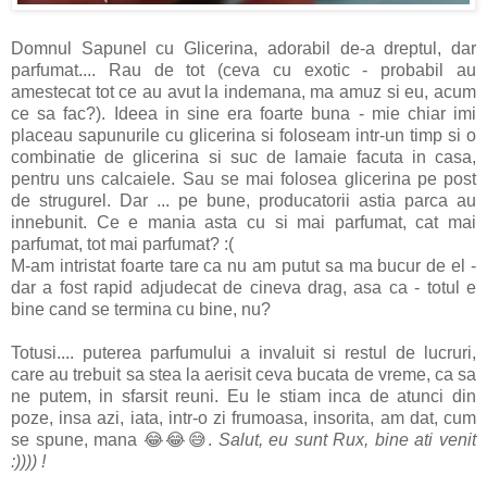
Domnul Sapunel cu Glicerina, adorabil de-a dreptul, dar
parfumat.... Rau de tot (ceva cu exotic - probabil au
amestecat tot ce au avut la indemana, ma amuz si eu, acum
ce sa fac?). Ideea in sine era foarte buna - mie chiar imi
placeau sapunurile cu glicerina si foloseam intr-un timp si o
combinatie de glicerina si suc de lamaie facuta in casa,
pentru uns calcaiele. Sau se mai folosea glicerina pe post
de strugurel. Dar ... pe bune, producatorii astia parca au
innebunit. Ce e mania asta cu si mai parfumat, cat mai
parfumat, tot mai parfumat? :(
M-am intristat foarte tare ca nu am putut sa ma bucur de el -
dar a fost rapid adjudecat de cineva drag, asa ca - totul e
bine cand se termina cu bine, nu?
Totusi.... puterea parfumului a invaluit si restul de lucruri,
care au trebuit sa stea la aerisit ceva bucata de vreme, ca sa
ne putem, in sfarsit reuni. Eu le stiam inca de atunci din
poze, insa azi, iata, intr-o zi frumoasa, insorita, am dat, cum
se spune, mana 😂😂😅.
Salut, eu sunt Rux, bine ati venit
:)))) !