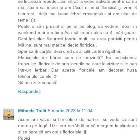
se lucrează repede...am intrat la video salvate pentru că nu
mai stiam sa încep și am făcut o nouă floricică și vreo 3
fluturași....deja ma luase febra croșetatului și am uitat de
tema :))).
Poate o să-i prezint si pe ei pe blog, să vedem, doar în
weekend mai am timp.Așa că m-am ales cu 4 mărțișoare.
Deși îmi plac fluturașii foarte mult, nu erau potriviti pentru
Mălina, sunt mai maricei decât floricica .
Sper să îți cărțile, deși cred ca ai citit cartea Agathei.
Floricelele de hârtie cum se prezintă? Eu colecționez
frunzulițe, floricele de prin locurile pe care le vizitez si le pun
într-un ierbar. Dar aceste floricele am decorat husa
telefonului cu ele.☺️
Să ai o zi frumoasă!
Răspundeți
Mihaela Toilă
5 martie 2023 la 11:04
Acum am văzut și floricelele de hârtie....se vede că sunt
mereu pe fugă. Uzzi era nerăbdător să mergem la plimbare
și se pare că am omis floricelele.🤷
Pupici