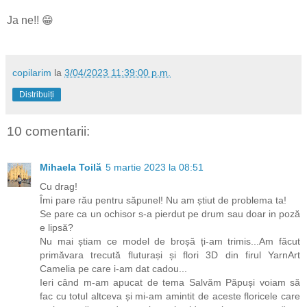
Ja ne!! 😁
copilarim
la
3/04/2023 11:39:00 p.m.
Distribuiți
10 comentarii:
Mihaela Toilă
5 martie 2023 la 08:51
Cu drag!
Îmi pare rău pentru săpunel! Nu am știut de problema ta!
Se pare ca un ochisor s-a pierdut pe drum sau doar in poză
e lipsă?
Nu mai știam ce model de broșă ți-am trimis...Am făcut
primăvara trecută fluturași și flori 3D din firul YarnArt
Camelia pe care i-am dat cadou...
Ieri când m-am apucat de tema Salvăm Păpuși voiam să
fac cu totul altceva și mi-am amintit de aceste floricele care