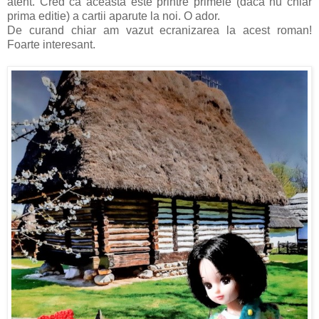
atent. Cred ca aceasta este printre primele (daca nu chiar
prima editie) a cartii aparute la noi. O ador.
De curand chiar am vazut ecranizarea la acest roman!
Foarte interesant.