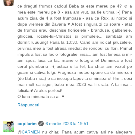
ce dragut! frumos cadou! Baba ta este mereu pe 4? ☺ a
mea este mereu pe 8 - asa am vrut, sa fie ultima ;-) Pana
acum ziua de 4 a fost frumoasa - asa ca Rux, ai noroc si
dupa vremea din Bavaria ♥ A fost singura zi cu soare - atat
de frumos erau deschise floricelele - brânduse, galbenele,
ghioceii, rozele-lui-Christos si primulele... sambata am
dormit luuuung! Pâna la 10:30. Cand am ridicat jaluzelele,
privirea mea a fost atrasa imediat de rondoul cu flori. Primul
impuls a fost sa fac o fotografie, insa... am fost lenesa si mi-
am spus, lasa ca fac maine o fotografie! Duminica a fost
cerul plumburiu :-( astazi e la fel, ba chiar am vazut pe
geam si cativa fulgi. Prognoza meteo spune ca de miercuri
(de Baba mea) o sa inceapa lapovita si ninsoare! Hm... deci
mai mult ca sigur, baba mea 2023 va fi urata. A ta insa...
felicitari! Ai ales perfect!
O luna minunata sa ai! ♥
Răspundeți
copilarim
6 martie 2023 la 19:51
@
CARMEN
nu chiar. Pana acum cativa ani ne alegeam