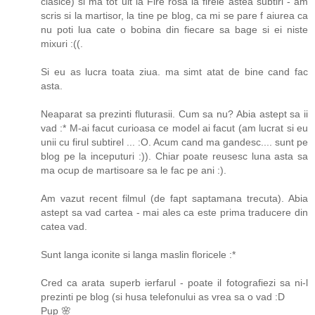
clasice) si ma tot uit la Fire rosa la firele astea subtiri - am
scris si la martisor, la tine pe blog, ca mi se pare f aiurea ca
nu poti lua cate o bobina din fiecare sa bage si ei niste
mixuri :((.
Si eu as lucra toata ziua. ma simt atat de bine cand fac
asta.
Neaparat sa prezinti fluturasii. Cum sa nu? Abia astept sa ii
vad :* M-ai facut curioasa ce model ai facut (am lucrat si eu
unii cu firul subtirel ... :O. Acum cand ma gandesc.... sunt pe
blog pe la inceputuri :)). Chiar poate reusesc luna asta sa
ma ocup de martisoare sa le fac pe ani :).
Am vazut recent filmul (de fapt saptamana trecuta). Abia
astept sa vad cartea - mai ales ca este prima traducere din
catea vad.
Sunt langa iconite si langa maslin floricele :*
Cred ca arata superb ierfarul - poate il fotografiezi sa ni-l
prezinti pe blog (si husa telefonului as vrea sa o vad :D
Pup 🌸