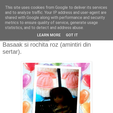
This site uses cookies from Google to deliver its services
Copilarim
and to analyze traffic. Your IP address and user-agent are
shared with Google along with performance and security
metrics to ensure quality of service, generate usage
statistics, and to detect and address abuse.
▼
LEARN MORE
GOT IT
vineri, 14 martie 2025
Basaak si rochita roz (amintiri din
sertar).