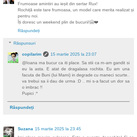
Frumoase amintiri au ieșit din sertar Rux!
Rochiță este tare frumoasa, un model care merita realizat și
pentru noi.
Îți doresc un weekend plin de bucurii!🤗❤️
Răspundeți
Răspunsuri
copilarim
15 martie 2025 la 23:07
@Ioana ma bucur ca iti place. Sa stii ca m-am gandit si
eu la asta. E atat de dragalasa rochita. Eu am una
facuta de Buni (lui Mami) in degrade cu maneci scurte..
va trebui sa ii dau de urma :D .. mi s-a facut un dor sa
o imbrac !!
Pupici :*
Răspundeți
Suzana
15 martie 2025 la 23:45