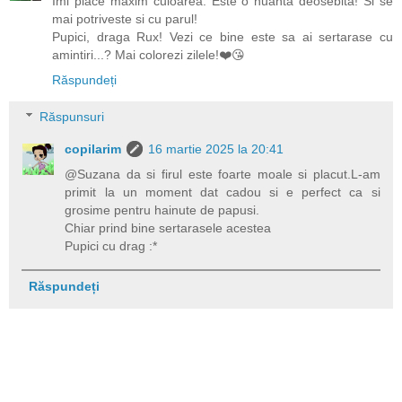
Imi place maxim culoarea. Este o nuanta deosebita! Si se
mai potriveste si cu parul!
Pupici, draga Rux! Vezi ce bine este sa ai sertarase cu
amintiri...? Mai colorezi zilele!❤️😘
Răspundeți
Răspunsuri
copilarim
16 martie 2025 la 20:41
@Suzana da si firul este foarte moale si placut.L-am
primit la un moment dat cadou si e perfect ca si
grosime pentru hainute de papusi.
Chiar prind bine sertarasele acestea
Pupici cu drag :*
Răspundeți