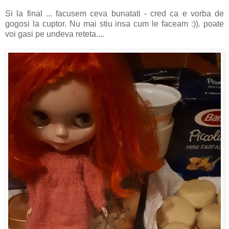
Si la final ... facusem ceva bunatati - cred ca e vorba de
gogosi la cuptor. Nu mai stiu insa cum le faceam :)). poate
voi gasi pe undeva reteta....