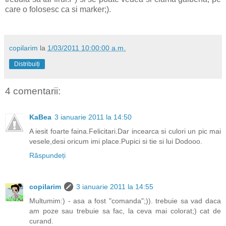
care o folosesc ca si marker;).
copilarim
la
1/03/2011 10:00:00 a.m.
Distribuiți
4 comentarii:
KaBea
3 ianuarie 2011 la 14:50
A iesit foarte faina.Felicitari.Dar incearca si culori un pic mai
vesele,desi oricum imi place.Pupici si tie si lui Dodooo.
Răspundeți
copilarim
3 ianuarie 2011 la 14:55
Multumim:) - asa a fost "comanda";)). trebuie sa vad daca
am poze sau trebuie sa fac, la ceva mai colorat;) cat de
curand.