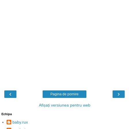
‹
›
Pagina de pornire
Afișați versiunea pentru web
Echipa
baby.rux