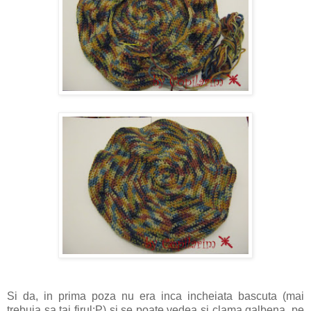
Si da, in prima poza nu era inca incheiata bascuta (mai
trebuia sa tai firul:P) si se poate vedea si clama galbena, pe