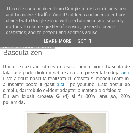
This site uses cookies from Google to deliver its services
Copilarim
and to analyze traffic. Your IP address and user-agent are
shared with Google along with performance and security
metrics to ensure quality of service, generate usage
statistics, and to detect and address abuse.
▼
LEARN MORE
GOT IT
luni, 3 ianuarie 2011
Bascuta zen
Buna!! Si azi am tot ceva crosetat pentru voi:). Bascuta de
fata face parte dintr-un set, esarfa am prezentat-o deja
aici
.
Este a doua bascuta realizata cu croseta si modelul care m-
a inspirat poate fi gasit
aici
- pe youtube. Este destul de
simplu, dar trebuie evident adaptat la materialele folosite.
Eu am folosit croseta
G
(4) si fir 80% lana sw, 20%
poliamida.