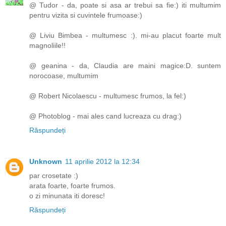
@ Tudor - da, poate si asa ar trebui sa fie:) iti multumim
pentru vizita si cuvintele frumoase:)
@ Liviu Bimbea - multumesc :). mi-au placut foarte mult
magnoliile!!
@ geanina - da, Claudia are maini magice:D. suntem
norocoase, multumim
@ Robert Nicolaescu - multumesc frumos, la fel:)
@ Photoblog - mai ales cand lucreaza cu drag:)
Răspundeți
Unknown
11 aprilie 2012 la 12:34
par crosetate :)
arata foarte, foarte frumos.
o zi minunata iti doresc!
Răspundeți