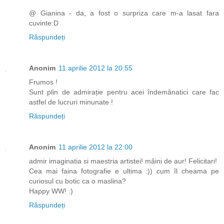
@ Gianina - da, a fost o surpriza care m-a lasat fara
cuvinte:D
Răspundeți
Anonim
11 aprilie 2012 la 20:55
Frumos !
Sunt plin de admirație pentru acei îndemânatici care fac
astfel de lucruri minunate !
Răspundeți
Anonim
11 aprilie 2012 la 22:00
admir imaginatia si maestria artistei! mâini de aur! Felicitari!
Cea mai faina fotografie e ultima :)) cum îl cheama pe
curiosul cu botic ca o maslina?
Happy WW! :)
Răspundeți