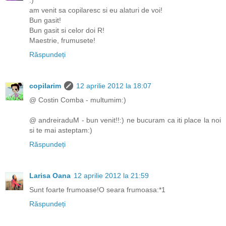
:)
am venit sa copilaresc si eu alaturi de voi!
Bun gasit!
Bun gasit si celor doi R!
Maestrie, frumusete!
Răspundeți
copilarim
12 aprilie 2012 la 18:07
@ Costin Comba - multumim:)
@ andreiraduM - bun venit!!:) ne bucuram ca iti place la noi
si te mai asteptam:)
Răspundeți
Larisa Oana
12 aprilie 2012 la 21:59
Sunt foarte frumoase!O seara frumoasa:*1
Răspundeți