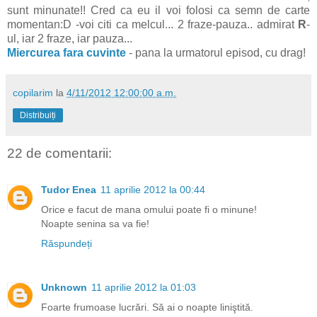
sunt minunate!! Cred ca eu il voi folosi ca semn de carte
momentan:D -voi citi ca melcul... 2 fraze-pauza.. admirat
R
-
ul, iar 2 fraze, iar pauza...
Miercurea fara cuvinte
- pana la urmatorul episod, cu drag!
copilarim
la
4/11/2012 12:00:00 a.m.
Distribuiți
22 de comentarii:
Tudor Enea
11 aprilie 2012 la 00:44
Orice e facut de mana omului poate fi o minune!
Noapte senina sa va fie!
Răspundeți
Unknown
11 aprilie 2012 la 01:03
Foarte frumoase lucrări. Să ai o noapte liniştită.