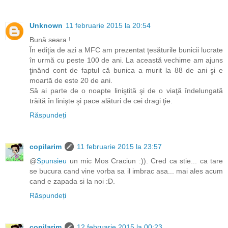
Unknown
11 februarie 2015 la 20:54
Bună seara !
În ediţia de azi a MFC am prezentat ţesăturile bunicii lucrate
în urmă cu peste 100 de ani. La această vechime am ajuns
ţinând cont de faptul că bunica a murit la 88 de ani şi e
moartă de este 20 de ani.
Să ai parte de o noapte liniştită şi de o viaţă îndelungată
trăită în linişte şi pace alături de cei dragi ţie.
Răspundeți
copilarim
11 februarie 2015 la 23:57
@
Spunsieu
un mic Mos Craciun :)). Cred ca stie... ca tare
se bucura cand vine vorba sa il imbrac asa... mai ales acum
cand e zapada si la noi :D.
Răspundeți
copilarim
12 februarie 2015 la 00:23