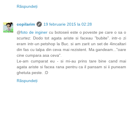
Răspundeți
copilarim
19 februarie 2015 la 02:28
@
foto de inginer
cu botoseii este o poveste pe care o sa o
scurtez: Dodo tot agata ariste si faceau "bubite". intr-o zi
eram intr-un petshop la Buc. si am zarit un set de 4incaltari
din fas cu talpa din ceva mai rezistent. Ma gandeam..."oare
cine cumpara asa ceva".
Le-am cumparat eu - si mi-au prins tare bine cand mai
agata ariste si facea rana pentru ca il pansam si ii puneam
ghetuta peste. :D
Răspundeți