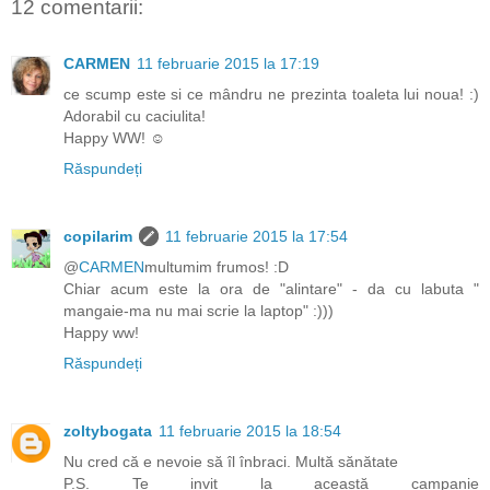
12 comentarii:
CARMEN
11 februarie 2015 la 17:19
ce scump este si ce mândru ne prezinta toaleta lui noua! :)
Adorabil cu caciulita!
Happy WW! ☺
Răspundeți
copilarim
11 februarie 2015 la 17:54
@
CARMEN
multumim frumos! :D
Chiar acum este la ora de "alintare" - da cu labuta "
mangaie-ma nu mai scrie la laptop" :)))
Happy ww!
Răspundeți
zoltybogata
11 februarie 2015 la 18:54
Nu cred că e nevoie să îl înbraci. Multă sănătate
P.S. Te invit la această campanie