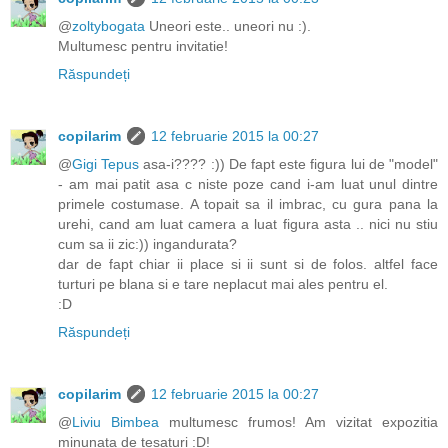
@
zoltybogata
Uneori este.. uneori nu :).
Multumesc pentru invitatie!
Răspundeți
copilarim
12 februarie 2015 la 00:27
@
Gigi Tepus
asa-i???? :)) De fapt este figura lui de "model"
- am mai patit asa c niste poze cand i-am luat unul dintre
primele costumase. A topait sa il imbrac, cu gura pana la
urehi, cand am luat camera a luat figura asta .. nici nu stiu
cum sa ii zic:)) ingandurata?
dar de fapt chiar ii place si ii sunt si de folos. altfel face
turturi pe blana si e tare neplacut mai ales pentru el.
:D
Răspundeți
copilarim
12 februarie 2015 la 00:27
@
Liviu Bimbea
multumesc frumos! Am vizitat expozitia
minunata de tesaturi :D!