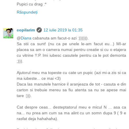
Pupici cu drag :*
Răspundeți
copilarim
12 iulie 2019 la 01:35
@
Diana
cabanuta am facut-o azi :)))))).
Sa stii ca sunt! (nu ca pe unele le-am facut eu...) MI-ar
placea sa am o camera numai pentru creatie si cu o etajera
cu vitrine !!:P. Imi iubesc casutele pentru ca le pot demonta
;))).
Ajutorul meu ma topeste cu cate un pupic (azi mi-a zis si ca
ma iubeste... ce mai <3)
Daca las manutele harnice il aranjeaza de tot - casuta e din
carton si trebuie mereu sa fiu atenta sa nu se apese mai
tare :))).
Cat despre ceas... desteptatorul meu e micul N ... asa ca
na... nu prea am cum sa ma alint cu un somn dupa 9 ( 9 e
rasfat deja hahahaha).