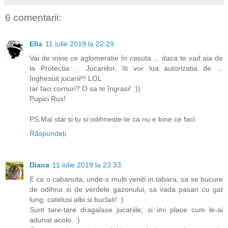
6 comentarii:
Ella
11 iulie 2019 la 22:29
Vai de mine ce aglomeratie în casuta ... daca te vad aia de
la Protectia ... Jucariilor, îti vor lua autorizatia de ...
înghesuit jucarii!!! LOL
Iar faci cornuri? O sa te îngrasi! :))
Pupici Rux!
PS.Mai stai si tu si odihneste-te ca nu e bine ce faci
Răspundeți
Diana
11 iulie 2019 la 23:33
E ca o cabanuta, unde-s multi veniti in tabara, sa se bucure
de odihna si de verdele gazonului, sa vada pasari cu gat
lung, catelusi albi si buclati! :)
Sunt tare-tare dragalase jucariile; si imi place cum le-ai
adunat acolo. :)