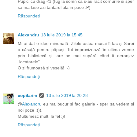
Pupici cu drag <3 (fug la somn ca s-au racit cornurile si sper
sa ma lase azi tantarul ala in pace :P)
Răspundeți
Alexandru
13 iulie 2019 la 15:45
Mi-ai dat o idee minunată. Zilele astea musai îi fac și Sarei
o căsuță pentru păpuși. Tot improvizează în ultima vreme
prin bibliotecă și tare se mai supără când îi deranjez
„locatarele”.
O zi frumoasă și veselă! :-)
Răspundeți
copilarim
13 iulie 2019 la 20:28
@
Alexandru
eu ma bucur si fac galerie - sper sa vedem si
noi poze ;))).
Multumesc mult, la fel :)!
Răspundeți