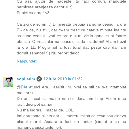
Cu asa ajutor de nadejde, tu faci cornuri, manutele
harnicute aranjeaza decorul. :)
Pupici cu drag! <3
Ca zici de somn! :) Dimineata trebuia sa sune ceasul la ora
7 - de ce, nu stiu, dar m-am trezit cu cateva minute inainte
sa sune ceasul - vad ce ora e si-mi zic in gand: sunt foarte
obosita. Opresc alarma ceasului si da-i si dormi! M-am trezit
la ora 11. Programul a fost total dat peste cap dar am
dormit sanatos! :)) Nu regret deloc!
Răspundeți
copilarim
12 iulie 2019 la 01:32
@
Ella
atunci era... aerisit. Nu vrei sa stii ce s-a intamplat
mai tarziu.
Da am facut ca maine nu stiu daca am timp. Acum s-au
racit deci pot sa nani
Nu ma ingras... macar de. LOL.
Imi dau toata silinta dar .... mereu imi strica ceva sau cineva
planul maret. Aseara a fost un tantar (ciudat e ca nu
mananca piscaturile, lol).