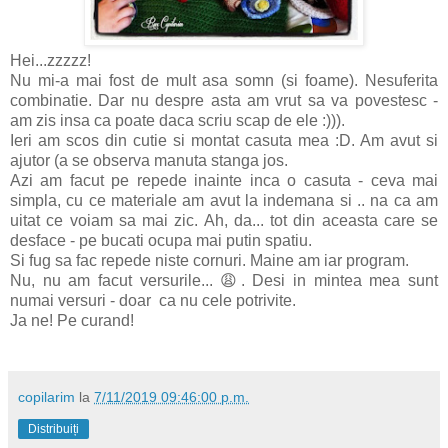
Hei...zzzzz!
Nu mi-a mai fost de mult asa somn (si foame). Nesuferita
combinatie. Dar nu despre asta am vrut sa va povestesc -
am zis insa ca poate daca scriu scap de ele :))).
Ieri am scos din cutie si montat casuta mea :D. Am avut si
ajutor (a se observa manuta stanga jos.
Azi am facut pe repede inainte inca o casuta - ceva mai
simpla, cu ce materiale am avut la indemana si .. na ca am
uitat ce voiam sa mai zic. Ah, da... tot din aceasta care se
desface - pe bucati ocupa mai putin spatiu.
Si fug sa fac repede niste cornuri. Maine am iar program.
Nu, nu am facut versurile... 😩. Desi in mintea mea sunt
numai versuri - doar ca nu cele potrivite.
Ja ne! Pe curand!
copilarim
la
7/11/2019 09:46:00 p.m.
Distribuiți