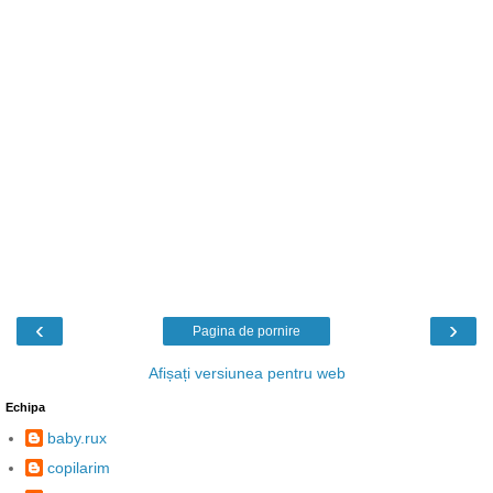
‹
›
Pagina de pornire
Afișați versiunea pentru web
Echipa
baby.rux
copilarim