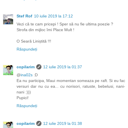
Stef Rof
10 iulie 2019 la 17:12
Vezi că te cam pricepi ! Sper să nu fie ultima poezie ?
Strofa din mijloc îmi Place Mult !
O Seară Liniștită !!!
Răspundeți
copilarim
12 iulie 2019 la 01:37
@
ina02s
:D
Ea nu participa, Maui momentan someaza pe raft. Si eu fac
versuri dar nu cu ea... cu norisori, ratuste, bebelusi, nani-
nani :)))
Pupici!
Răspundeți
copilarim
12 iulie 2019 la 01:38