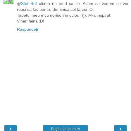
@
Stef Rof
ultima nu cred sa fie. Acum sa vedem ce voi
reusi sa fac pentru duminica cel tarziu :O.
Tapetul meu e cu norisori in culori ;))). M-a inspirat.
Vineri faina :D!
Răspundeți
‹
›
Pagina de pornire