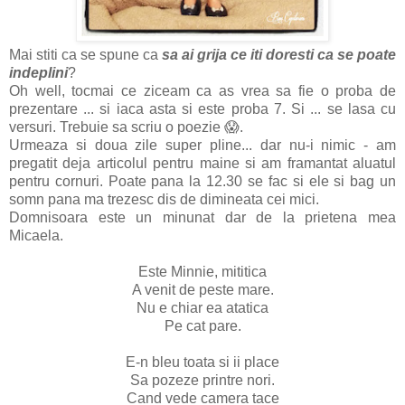
Mai stiti ca se spune ca
sa ai grija ce iti doresti ca se poate
indeplini
?
Oh well, tocmai ce ziceam ca as vrea sa fie o proba de
prezentare ... si iaca asta si este proba 7. Si ... se lasa cu
versuri. Trebuie sa scriu o poezie 😱.
Urmeaza si doua zile super pline... dar nu-i nimic - am
pregatit deja articolul pentru maine si am framantat aluatul
pentru cornuri. Poate pana la 12.30 se fac si ele si bag un
somn pana ma trezesc dis de dimineata cei mici.
Domnisoara este un minunat dar de la prietena mea
Micaela.
Este Minnie, mititica
A venit de peste mare.
Nu e chiar ea atatica
Pe cat pare.
E-n bleu toata si ii place
Sa pozeze printre nori.
Cand vede camera tace