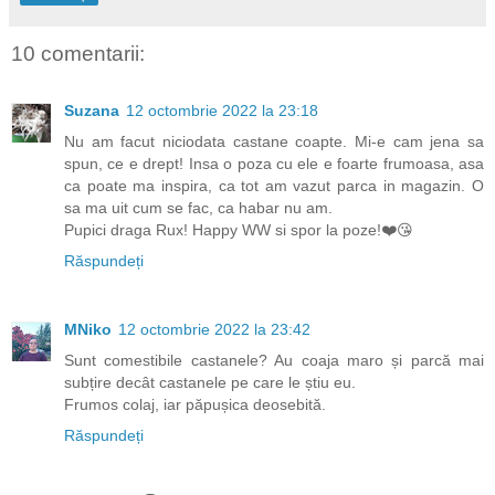
10 comentarii:
Suzana
12 octombrie 2022 la 23:18
Nu am facut niciodata castane coapte. Mi-e cam jena sa
spun, ce e drept! Insa o poza cu ele e foarte frumoasa, asa
ca poate ma inspira, ca tot am vazut parca in magazin. O
sa ma uit cum se fac, ca habar nu am.
Pupici draga Rux! Happy WW si spor la poze!❤️😘
Răspundeți
MNiko
12 octombrie 2022 la 23:42
Sunt comestibile castanele? Au coaja maro și parcă mai
subțire decât castanele pe care le știu eu.
Frumos colaj, iar păpușica deosebită.
Răspundeți