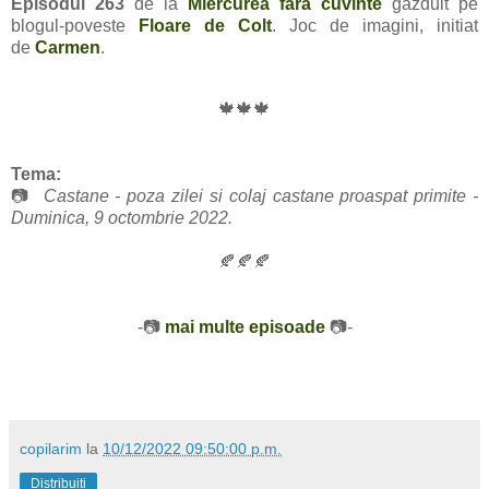
Episodul 263
de la
Miercurea fara cuvinte
gazduit pe
blogul-poveste
Floare de Colt
. Joc de imagini, initiat
de
Carmen
.
🍁🍁🍁
Tema:
📷
Castane - poza zilei si colaj castane proaspat primite -
Duminica, 9 octombrie 2022.
🍂🍂🍂
-📷
mai multe episoade
📷-
copilarim
la
10/12/2022 09:50:00 p.m.
Distribuiți