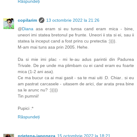
Răspundeți
copilarim
13 octombrie 2022 la 21:26
@
Diana
asa eram si eu tunsa cand eram mica - bine,
uneori imi statea bretonul pe frunte. Uneori ii sta si ei, sau ii
statea la inceput cand a fost prins cu pretectia :)))).
M-am mai tuns asa prin 2005. Hehe.
Da si mie imi plac - mi le-au adus parintii din Padurea
Trivale. De pe unde ma plimbam cu ei cand eram eu foarte
mica (1-2 ani asa).
Ce ma bucur ca ai mai gasit - sa te mai uiti :D. Chiar.. si eu
am pastrat carcasele - uitasem de arici, dar arata prea bine
sa le arunc nu? :)))))
Tin pumnii!
Pupici :*
Răspundeți
prietena-japoneza
15 octombrie 2022 la 18:21