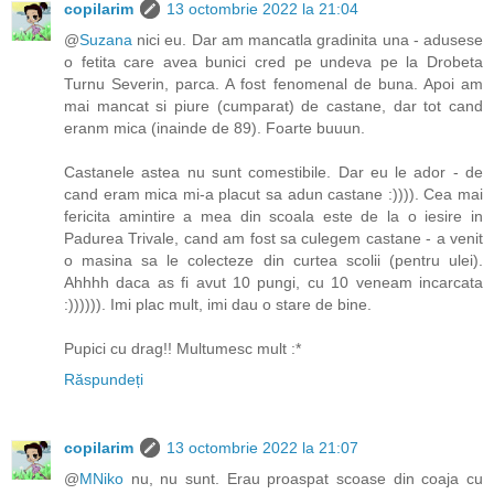
copilarim
13 octombrie 2022 la 21:04
@
Suzana
nici eu. Dar am mancatla gradinita una - adusese
o fetita care avea bunici cred pe undeva pe la Drobeta
Turnu Severin, parca. A fost fenomenal de buna. Apoi am
mai mancat si piure (cumparat) de castane, dar tot cand
eranm mica (inainde de 89). Foarte buuun.
Castanele astea nu sunt comestibile. Dar eu le ador - de
cand eram mica mi-a placut sa adun castane :)))). Cea mai
fericita amintire a mea din scoala este de la o iesire in
Padurea Trivale, cand am fost sa culegem castane - a venit
o masina sa le colecteze din curtea scolii (pentru ulei).
Ahhhh daca as fi avut 10 pungi, cu 10 veneam incarcata
:)))))). Imi plac mult, imi dau o stare de bine.
Pupici cu drag!! Multumesc mult :*
Răspundeți
copilarim
13 octombrie 2022 la 21:07
@
MNiko
nu, nu sunt. Erau proaspat scoase din coaja cu