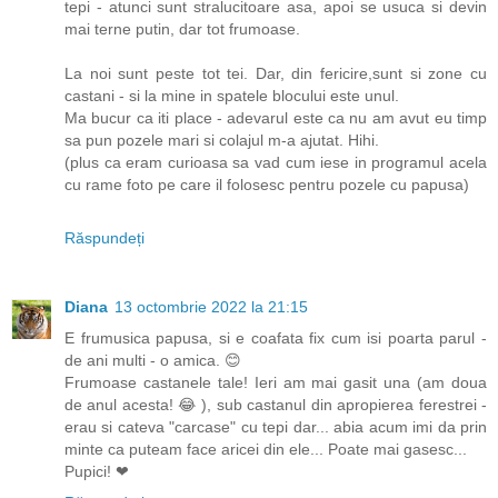
tepi - atunci sunt stralucitoare asa, apoi se usuca si devin
mai terne putin, dar tot frumoase.
La noi sunt peste tot tei. Dar, din fericire,sunt si zone cu
castani - si la mine in spatele blocului este unul.
Ma bucur ca iti place - adevarul este ca nu am avut eu timp
sa pun pozele mari si colajul m-a ajutat. Hihi.
(plus ca eram curioasa sa vad cum iese in programul acela
cu rame foto pe care il folosesc pentru pozele cu papusa)
Răspundeți
Diana
13 octombrie 2022 la 21:15
E frumusica papusa, si e coafata fix cum isi poarta parul -
de ani multi - o amica. 😊
Frumoase castanele tale! Ieri am mai gasit una (am doua
de anul acesta! 😂 ), sub castanul din apropierea ferestrei -
erau si cateva "carcase" cu tepi dar... abia acum imi da prin
minte ca puteam face aricei din ele... Poate mai gasesc...
Pupici! ❤