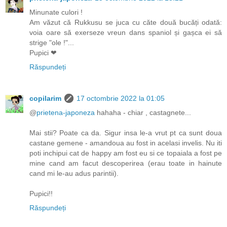
Minunate culori !
Am văzut că Rukkusu se juca cu căte două bucăți odată:
voia oare să exerseze vreun dans spaniol și gașca ei să
strige "ole !"...
Pupici ❤
Răspundeți
copilarim
17 octombrie 2022 la 01:05
@
prietena-japoneza
hahaha - chiar , castagnete...
Mai stii? Poate ca da. Sigur insa le-a vrut pt ca sunt doua
castane gemene - amandoua au fost in acelasi invelis. Nu iti
poti inchipui cat de happy am fost eu si ce topaiala a fost pe
mine cand am facut descoperirea (erau toate in hainute
cand mi le-au adus parintii).
Pupici!!
Răspundeți