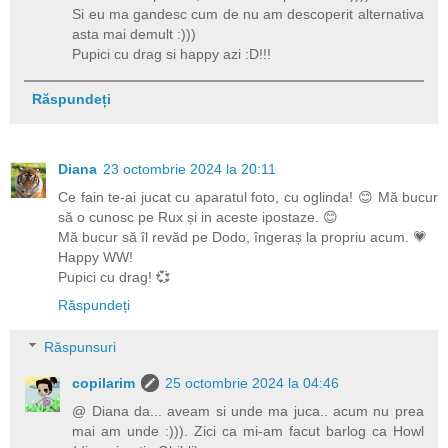
Si eu ma gandesc cum de nu am descoperit alternativa
asta mai demult :)))
Pupici cu drag si happy azi :D!!!
Răspundeți
Diana
23 octombrie 2024 la 20:11
Ce fain te-ai jucat cu aparatul foto, cu oglinda! 😊 Mă bucur
să o cunosc pe Rux și in aceste ipostaze. 😊
Mă bucur să îl revăd pe Dodo, îngeraș la propriu acum. 💗
Happy WW!
Pupici cu drag! 💞
Răspundeți
Răspunsuri
copilarim
25 octombrie 2024 la 04:46
@ Diana da... aveam si unde ma juca.. acum nu prea
mai am unde :))). Zici ca mi-am facut barlog ca Howl