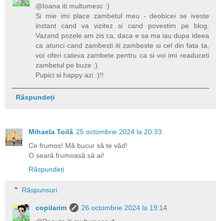
@Ioana iti multumesc :)
Si mie imi place zambetul meu - deobicei se iveste
instant cand va vizitez si cand povestim pe blog.
Vazand pozele am zis ca, daca e sa ma iau dupa ideea
ca atunci cand zambesti iti zambeste si cel din fata ta,
voi oferi cateva zambete pentru ca si voi imi readuceti
zambetul pe buze :)
Pupici si happy azi :)!!
Răspundeți
Mihaela Toilă
25 octombrie 2024 la 20:33
Ce frumos! Mă bucur să te văd!
O seară frumoasă să ai!
Răspundeți
Răspunsuri
copilarim
26 octombrie 2024 la 19:14