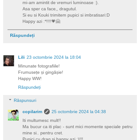
mi-am amintit de vremuri luminoase :).
Asa sper ca face,, dragutul.
Si eu si Kouki trimitem pupici si imbratisari:D
Happy azi :*!!!!💗🤗
Răspundeți
Lili
23 octombrie 2024 la 18:04
Minunate fotografiile!
Frumusețe și gingășie!
Happy WW!
Răspundeți
Răspunsuri
copilarim
25 octombrie 2024 la 04:38
Iti multumesc mult!!
Ma bucur ca iti plac - sunt mici momente speciale petru
mine si.. pentru cret.
Pupici cu drag si happy azi :)!!!