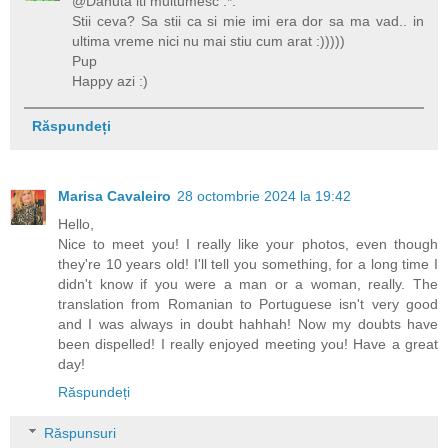
@Danuta iti multumesc :*.
Stii ceva? Sa stii ca si mie imi era dor sa ma vad.. in
ultima vreme nici nu mai stiu cum arat :)))))
Pup
Happy azi :)
Răspundeți
Marisa Cavaleiro
28 octombrie 2024 la 19:42
Hello,
Nice to meet you! I really like your photos, even though
they're 10 years old! I'll tell you something, for a long time I
didn't know if you were a man or a woman, really. The
translation from Romanian to Portuguese isn't very good
and I was always in doubt hahhah! Now my doubts have
been dispelled! I really enjoyed meeting you! Have a great
day!
Răspundeți
Răspunsuri