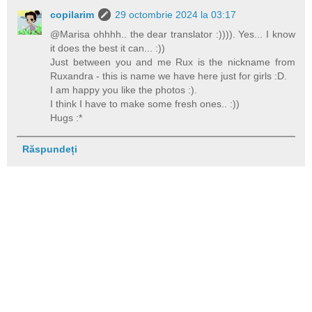
copilarim
29 octombrie 2024 la 03:17
@Marisa ohhhh.. the dear translator :)))). Yes... I know
it does the best it can... :))
Just between you and me Rux is the nickname from
Ruxandra - this is name we have here just for girls :D.
I am happy you like the photos :).
I think I have to make some fresh ones.. :))
Hugs :*
Răspundeți