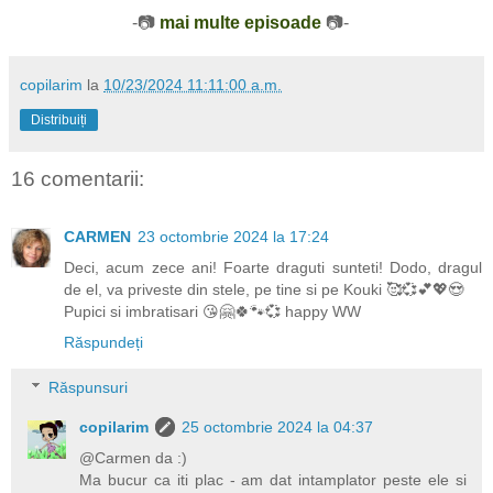
-📷
mai multe episoade
📷-
copilarim
la
10/23/2024 11:11:00 a.m.
Distribuiți
16 comentarii:
CARMEN
23 octombrie 2024 la 17:24
Deci, acum zece ani! Foarte draguti sunteti! Dodo, dragul
de el, va priveste din stele, pe tine si pe Kouki 🥰💞💕💖😍
Pupici si imbratisari 😘🤗🍀🐾💞 happy WW
Răspundeți
Răspunsuri
copilarim
25 octombrie 2024 la 04:37
@Carmen da :)
Ma bucur ca iti plac - am dat intamplator peste ele si