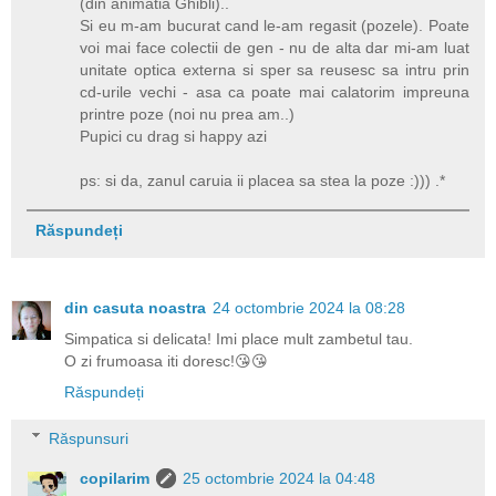
(din animatia Ghibli)..
Si eu m-am bucurat cand le-am regasit (pozele). Poate
voi mai face colectii de gen - nu de alta dar mi-am luat
unitate optica externa si sper sa reusesc sa intru prin
cd-urile vechi - asa ca poate mai calatorim impreuna
printre poze (noi nu prea am..)
Pupici cu drag si happy azi
ps: si da, zanul caruia ii placea sa stea la poze :))) .*
Răspundeți
din casuta noastra
24 octombrie 2024 la 08:28
Simpatica si delicata! Imi place mult zambetul tau.
O zi frumoasa iti doresc!😘😘
Răspundeți
Răspunsuri
copilarim
25 octombrie 2024 la 04:48