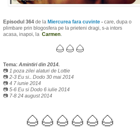
Episodul 364
de la
Miercurea fara cuvinte
-
care, dupa o
plimbare prin blogosfera pe la prieteni dragi, s-a intors
acasa, inapoi, la
Carmen
.
🌰🌰🌰
Tema:
Amintiri din 2014.
📷
1 poza zilei alaturi de Lottie
📷
2-3 Eu si.. Dodo 30 mai 2014
📷
4 7 iunie 2014
📷
5-6 Eu si Dodo 6 iulie 2014
📷
7-8 24 august 2014
🌰🌰🌰
🌰🌰🌰