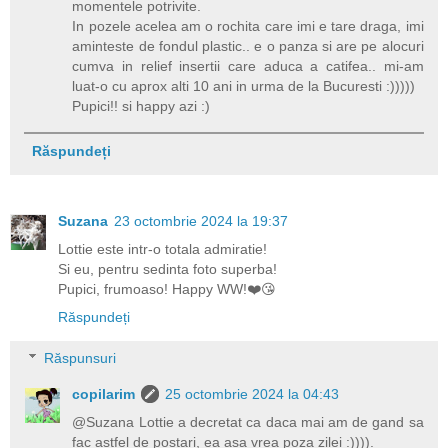
momentele potrivite.
In pozele acelea am o rochita care imi e tare draga, imi
aminteste de fondul plastic.. e o panza si are pe alocuri
cumva in relief insertii care aduca a catifea.. mi-am
luat-o cu aprox alti 10 ani in urma de la Bucuresti :)))))
Pupici!! si happy azi :)
Răspundeți
Suzana
23 octombrie 2024 la 19:37
Lottie este intr-o totala admiratie!
Si eu, pentru sedinta foto superba!
Pupici, frumoaso! Happy WW!❤️😘
Răspundeți
Răspunsuri
copilarim
25 octombrie 2024 la 04:43
@Suzana Lottie a decretat ca daca mai am de gand sa
fac astfel de postari, ea asa vrea poza zilei :)))).