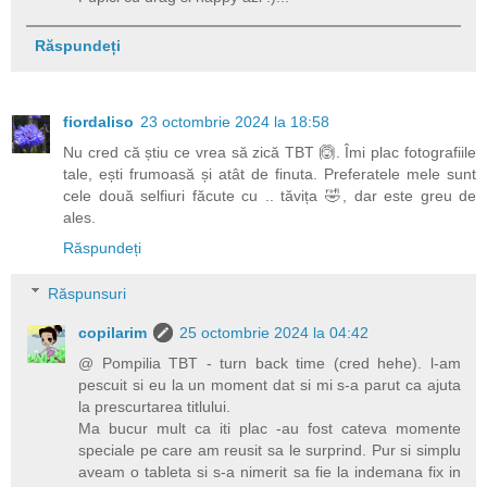
Răspundeți
fiordaliso
23 octombrie 2024 la 18:58
Nu cred că știu ce vrea să zică TBT 🙆. Îmi plac fotografiile
tale, ești frumoasă și atât de finuta. Preferatele mele sunt
cele două selfiuri făcute cu .. tăvița 🤣, dar este greu de
ales.
Răspundeți
Răspunsuri
copilarim
25 octombrie 2024 la 04:42
@ Pompilia TBT - turn back time (cred hehe). l-am
pescuit si eu la un moment dat si mi s-a parut ca ajuta
la prescurtarea titlului.
Ma bucur mult ca iti plac -au fost cateva momente
speciale pe care am reusit sa le surprind. Pur si simplu
aveam o tableta si s-a nimerit sa fie la indemana fix in