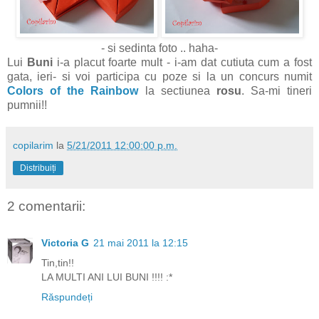
- si sedinta foto .. haha-
Lui
Buni
i-a placut foarte mult - i-am dat cutiuta cum a fost
gata, ieri- si voi participa cu poze si la un concurs numit
Colors of the Rainbow
la sectiunea
rosu
. Sa-mi tineri
pumnii!!
copilarim
la
5/21/2011 12:00:00 p.m.
Distribuiți
2 comentarii:
Victoria G
21 mai 2011 la 12:15
Tin,tin!!
LA MULTI ANI LUI BUNI !!!! :*
Răspundeți