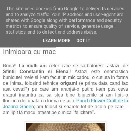
This site uses cookies from Google to deliver its services
Copilarim
and to analyze traffic. Your IP address and user-agent are
shared with Google along with performance and security
metrics to ensure quality of service, generate usage
statistics, and to detect and address abuse.
▼
LEARN MORE
GOT IT
sâmbătă, 21 mai 2011
Inimioara cu mac
Buna!!
La multi ani
celor care se sarbatoresc astazi, de
Sfintii Constantin si Elena
!! Astazi este onomastica
bunicutei mele si i-am facut un mic cadou: o cutiuta in forma
de inima, folosind tehnica
origami
(e prima data cand fac
asa ceva:P) pe care am aranjat-o putin: i-am pus ceva
dragut inauntru ca sa stea bine bijuteriile si am lipit o
floricica decupata cu forma de aici:
Punch Flower Craft de la
Joanna Sheen
; am folosit si soarele tot de acolo pe care l-
am lipit la macul atasat pe o mica "felicitare".