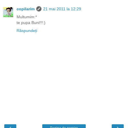
copilarim
21 mai 2011 la 12:29
Multumim:*
te pupa Buni!!!:)
Răspundeți
‹
›
Pagina de pornire