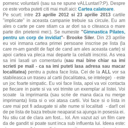
pornesc voluntarii (sau sa ne spune vALLuntari?:P). Despre
ce este vorba puteti citi mai mult aici:
Cartea calatoare
.
Pe scurt: intre
23 aprilie 2012 si 23 aprilie 2013
cartile
"implicate" in aceasta campanie trebuie sa circule. Eu am
ales o carte pe care stiam ca ar dori sa o citeasca o mare
parte din prietenii mei:). Se numeste
"
Gimnastica Pilates,
pentru un corp de invidiat
"- Brooke Siler
. Din 23 aprilie
eu voi inmana cartea primei persoane inscrise pe lista (la
care m-am gandit de fapt de cand am ales aceasta carte) si
apoi cartea va pleca mai departe la ceilalti inscrisi. As vrea
sa imi lasati un comentariu (
sau mai bine chiar sa imi
scrieti pe mail - ca sa imi puteti lasa adresa sau macar
localitatea)
pentru a putea face lista. Cei de la
ALL
vor sa
stabileasca un traseu al cartii (localitatea, se intelege) - este
un joc foarte simpatic. Eu voi face lista, apoi va voi contacta
pe fiecare in parte si va voi trimite un exemplar al listei. Voi
scoate la imprimanta (sau scrie de mana daca nu merge
imprimanta) lista si o voi atasa cartii. Voi face si o lista in
care mai pot fi adaugate si alte nume si localitati - dar!! cei
de pe lista de baza trebuie neaparat sa ajunga in posesia ei.
Nu stiu cat de clara am fost... lol. Am vazut azi un film care
da de gandit si poate sunt inca sub influenta lui. Ideea este: