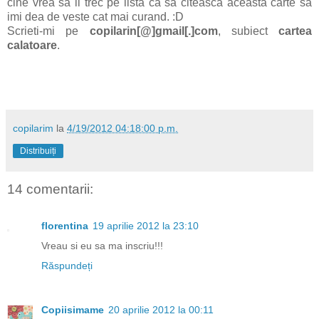
cine vrea sa il trec pe lista ca sa citeasca aceasta carte sa
imi dea de veste cat mai curand. :D
Scrieti-mi pe
copilarin[@]gmail[.]com
, subiect
cartea
calatoare
.
copilarim
la
4/19/2012 04:18:00 p.m.
Distribuiți
14 comentarii:
florentina
19 aprilie 2012 la 23:10
Vreau si eu sa ma inscriu!!!
Răspundeți
Copiisimame
20 aprilie 2012 la 00:11