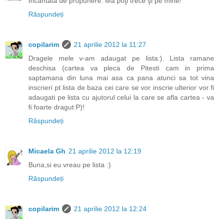
Încântată de propunere. Mă poţi trece şi pe mine!
Răspundeți
copilarim
21 aprilie 2012 la 11:27
Dragele mele v-am adaugat pe lista:). Lista ramane
deschisa (cartea va pleca de Pitesti cam in prima
saptamana din luna mai asa ca pana atunci sa tot vina
inscrieri pt lista de baza cei care se vor inscrie ulterior vor fi
adaugati pe lista cu ajutorul celui la care se afla cartea - va
fi foarte dragut:P)!
Răspundeți
Micaela Gh
21 aprilie 2012 la 12:19
Buna,si eu vreau pe lista :)
Răspundeți
copilarim
21 aprilie 2012 la 12:24