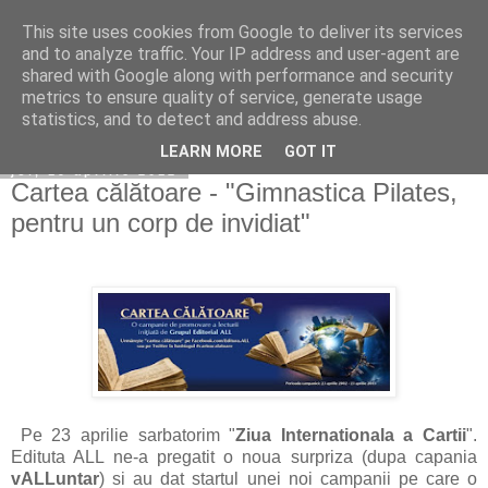
This site uses cookies from Google to deliver its services
Copilarim
and to analyze traffic. Your IP address and user-agent are
shared with Google along with performance and security
metrics to ensure quality of service, generate usage
statistics, and to detect and address abuse.
▼
LEARN MORE
GOT IT
joi, 19 aprilie 2012
Cartea călătoare - "Gimnastica Pilates,
pentru un corp de invidiat"
Pe 23 aprilie sarbatorim "
Ziua Internationala a Cartii
".
Edituta ALL ne-a pregatit o noua surpriza (dupa capania
vALLuntar
) si au dat startul unei noi campanii pe care o