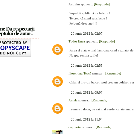
Anonim spunea...
[Raspunde]
Superbă grădiniță de balcon !
Te cred că simți satisfacție !
Pe bună dreptate !!!
ne Da respectarii
ptului de autor!
20 iunie 2012 la 02:07
Tudor Enea
spunea...
[Raspunde]
Parca si viata e mai frumoasa cnad vezi atat de
Noapte senina sa fie!
20 iunie 2012 la 02:55
Florentina Teacă
spunea...
[Raspunde]
Chiar si intr-un balcon poti crea un coltisor ve
20 iunie 2012 la 09:07
Aniela
spunea...
[Raspunde]
Frumos balcon, cu cat mai verde, cu atat mai s
20 iunie 2012 la 11:04
copilarim
spunea...
[Raspunde]