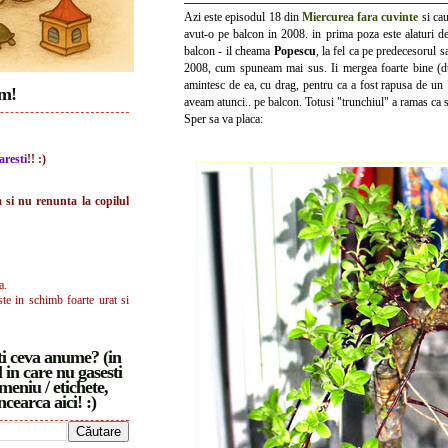
Azi este episodul 18 din
Miercurea fara cuvinte
si cau
avut-o pe balcon in 2008. in prima poza este alaturi d
balcon - il cheama
Popescu
, la fel ca pe predecesorul 
2008, cum spuneam mai sus. Ii mergea foarte bine (d
amintesc de ea, cu drag, pentru ca a fost rapusa de un 
im!
aveam atunci.. pe balcon. Totusi "trunchiul" a ramas ca sa
Sper sa va placa:
aresti
!! :)
a si nu renunta la copilul
a.
ste in schimb foarte urat si
i ceva anume? (in
 in care nu gasesti
meniu / etichete,
ncearca aici! :)