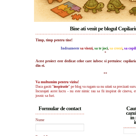
Bine ati venit pe blogul Copilar
Timp, timp pentru tine!
Indrazneste
sa visezi
,
sa te joci
,
sa creezi
,
sa copil
*
Acest proiect este dedicat celor care iubesc si pretuiesc copilari
din ei.
**
Va multumim pentru vizita!
Daca gasiti "
inspiratie
" pe blog va rugam sa nu uitati sa precizati surs
Incurajati acest lucru - nu este nimic rau sa fii inspirat de cineva, e
josnic sa furi.
Formular de contact
Caut
cazul
in 
Nume
i