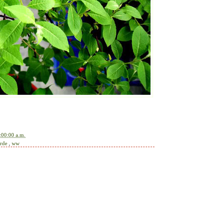
:00:00 a.m.
erde
,
ww