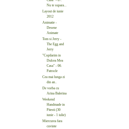
Nu te supara...
Layout de iunie
2012
Animatie -
Desene
Animate
Tom si Jerry -
The Egg and
Jerry
"Copilarim in
Dulcea Mea
Casa" - 06.
Patrocle
Cea mai lunga zi
din an..
De vorba cu
Arina Balerina
Weekend
Handmade in
Pitesti (30
iunie - 1 iulie)
Miercurea fara
cuvinte