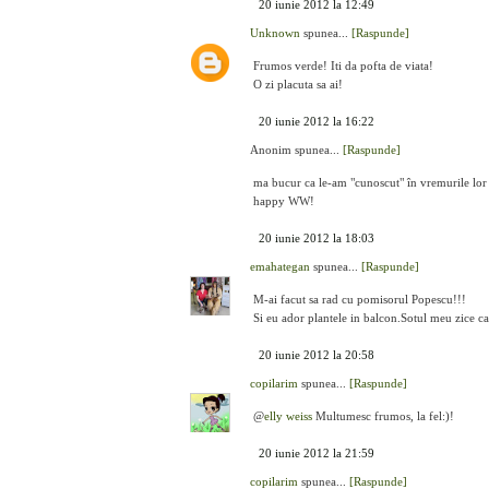
20 iunie 2012 la 12:49
Unknown
spunea...
[Raspunde]
Frumos verde! Iti da pofta de viata!
O zi placuta sa ai!
20 iunie 2012 la 16:22
Anonim spunea...
[Raspunde]
ma bucur ca le-am "cunoscut" în vremurile lor b
happy WW!
20 iunie 2012 la 18:03
emahategan
spunea...
[Raspunde]
M-ai facut sa rad cu pomisorul Popescu!!!
Si eu ador plantele in balcon.Sotul meu zice c
20 iunie 2012 la 20:58
copilarim
spunea...
[Raspunde]
@
elly weiss
Multumesc frumos, la fel:)!
20 iunie 2012 la 21:59
copilarim
spunea...
[Raspunde]