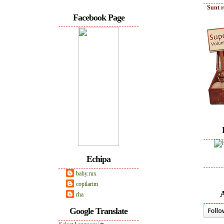
Sunt r
Facebook Page
Echipa
baby.rux
copilarim
A
rha
Google Translate