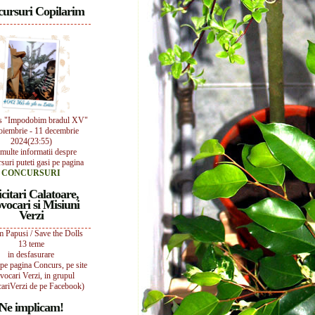
ursuri Copilarim
s "Impodobim bradul XV"
oiembrie - 11 decembrie
2024(23:55)
multe informatii despre
suri puteti gasi pe pagina
CONCURSURI
icitari Calatoare,
vocari si Misiuni
Verzi
 Papusi / Save the Dolls
13 teme
in desfasurare
i pe pagina Concurs, pe site
vocari Verzi, in grupul
ariVerzi de pe Facebook)
Ne implicam!