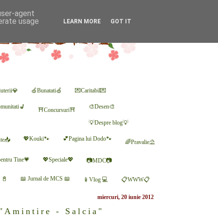
 user-agent
nerate usage
LEARN MORE
GOT IT
uterii💎
🍏Bunatati🍏
💌Caritabil💌
munitati💺
🎨Desen🎨
⛩Concursuri⛩
💡Despre blog💡
💖Kouki🐾
💕Pagina lui Dodo🐾
nte📥
🌈Pravalie⛱
entru Tine💗
💖Speciale💖
📷MDC📷
r 📓
📖 Jurnal de MCS 📖
📱Vlog 💻
📋WWW📋
miercuri, 20 iunie 2012
"Amintire - Salcia"