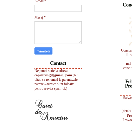
E-mail
*
Conc
Mesaj
*
Concur
11 n
Contact
mai 
concur
Ne puteti scrie la adresa:
copilarim[@]gmail[.]com
(Nu
uitati sa renuntati la parantezele
Fel
patrate - acestea sunt folosite
Pro
pentru a evita spam-ul.)
Salvam
(detali
Pro
Provoc