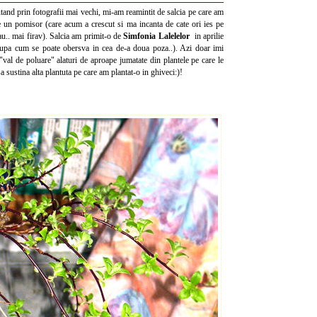
tand prin fotografii mai vechi, mi-am reamintit de salcia pe care am
e un pomisor (care acum a crescut si ma incanta de cate ori ies pe
sau.. mai firav). Salcia am primit-o de
Simfonia Lalelelor
in aprilie
upa cum se poate obersva in cea de-a doua poza..). Azi doar imi
"val de poluare" alaturi de aproape jumatate din plantele pe care le
 sustina alta plantuta pe care am plantat-o in ghiveci:)!