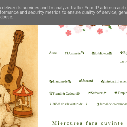
deliver its services and to analyze traffic. Your IP address and
formance and security metrics to ensure quality of service, ge
 abuse.
Acasa
💎Bij
📺Animatie📺
📚Biblioteca📚
💺Co
🎎Joaca🎎
🎭Handmade🎭
📤Intrebari Frecve
🎆Sarbatori🎆
💗Timp p
🏆Premii & Cadouri🎁
📱365/6 de zile alaturi de...📱
📓Jurnal de colectiona
Miercurea fara cuvinte 