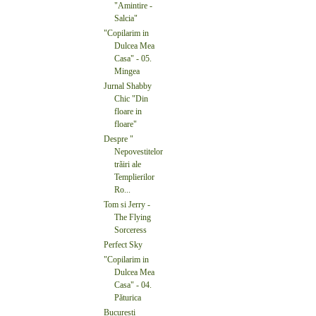
"Amintire -
Salcia"
"Copilarim in
Dulcea Mea
Casa" - 05.
Mingea
Jurnal Shabby
Chic "Din
floare in
floare"
Despre "
Nepovestitelor
trăiri ale
Templierilor
Ro...
Tom si Jerry -
The Flying
Sorceress
Perfect Sky
"Copilarim in
Dulcea Mea
Casa" - 04.
Păturica
Bucuresti