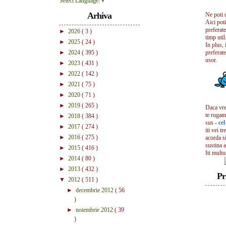
Select Language
▼
Arhiva
Ne poti 
Aici pot
preferate
►
2026
( 3 )
timp util.
►
2025
( 24 )
In plus, 
►
2024
( 395 )
preferate
usor.
►
2023
( 431 )
►
2022
( 142 )
►
2021
( 75 )
►
2020
( 71 )
►
2019
( 265 )
Daca vrei
te rugam
►
2018
( 384 )
sus -
ce
►
2017
( 274 )
iti vei tr
►
2016
( 275 )
acorda s
sustina a
►
2015
( 416 )
Iti mult
►
2014
( 80 )
►
2013
( 432 )
Pr
▼
2012
( 511 )
►
decembrie 2012
( 56
)
►
noiembrie 2012
( 39
)