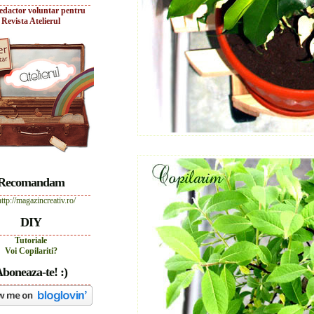
edactor voluntar pentru
Revista Atelierul
Recomandam
DIY
Tutoriale
Voi Copilariti?
boneaza-te! :)