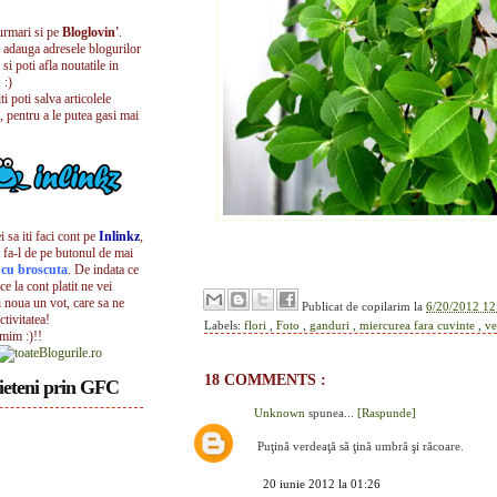
urmari si pe
Bloglovin'
.
i adauga adresele blogurilor
 si poti afla noutatile in
 :)
iti poti salva articolele
, pentru a le putea gasi mai
 sa iti faci cont pe
Inlinkz
,
 fa-l de pe butonul de mai
l cu broscuta
. De indata ce
ece la cont platit ne vei
i noua un vot, care sa ne
Publicat de
copilarim
la
6/20/2012 12
ctivitatea!
Labels:
flori
,
Foto
,
ganduri
,
miercurea fara cuvinte
,
v
umim :)!!
18 COMMENTS :
ieteni prin GFC
Unknown
spunea...
[Raspunde]
Puţină verdeaţă să ţină umbră şi răcoare.
20 iunie 2012 la 01:26