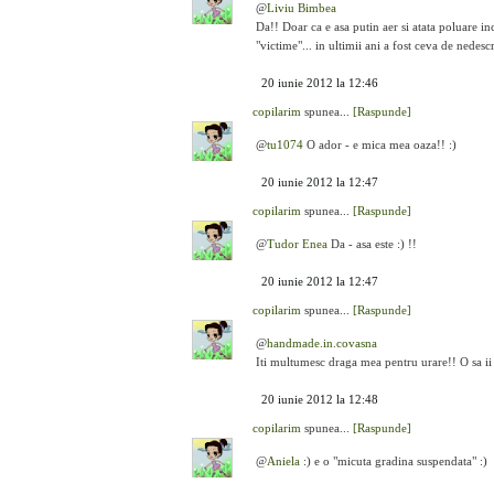
@
Liviu Bimbea
Da!! Doar ca e asa putin aer si atata poluare inc
"victime"... in ultimii ani a fost ceva de nedescr
20 iunie 2012 la 12:46
copilarim
spunea...
[Raspunde]
@
tu1074
O ador - e mica mea oaza!! :)
20 iunie 2012 la 12:47
copilarim
spunea...
[Raspunde]
@
Tudor Enea
Da - asa este :) !!
20 iunie 2012 la 12:47
copilarim
spunea...
[Raspunde]
@
handmade.in.covasna
Iti multumesc draga mea pentru urare!! O sa ii 
20 iunie 2012 la 12:48
copilarim
spunea...
[Raspunde]
@
Aniela
:) e o "micuta gradina suspendata" :)