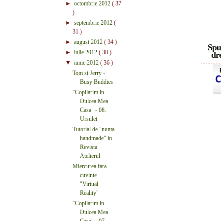
►
octombrie 2012
( 37
)
►
septembrie 2012
(
31 )
►
august 2012
( 34 )
Spu
►
iulie 2012
( 38 )
dre
▼
iunie 2012
( 36 )
Tom si Jerry -
Busy Buddies
"Copilarim in
Dulcea Mea
Casa" - 08.
Ursulet
Tutorial de "nunta
handmade" in
Revista
Atelierul
Miercurea fara
cuvinte
"Virtual
Reality"
"Copilarim in
Dulcea Mea
Casa" - 07.