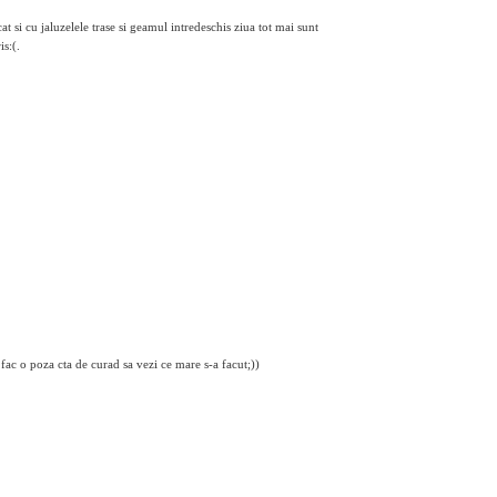
at si cu jaluzelele trase si geamul intredeschis ziua tot mai sunt
is:(.
fac o poza cta de curad sa vezi ce mare s-a facut;))