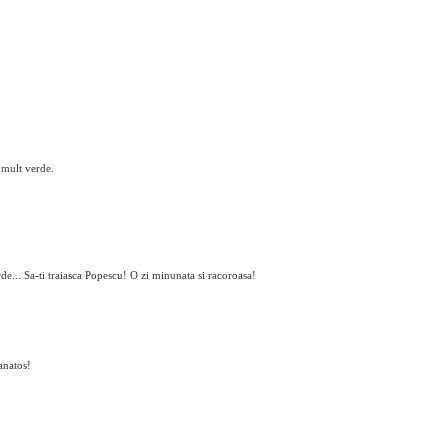
 mult verde.
rde... Sa-ti traiasca Popescu! O zi minunata si racoroasa!
anatos!