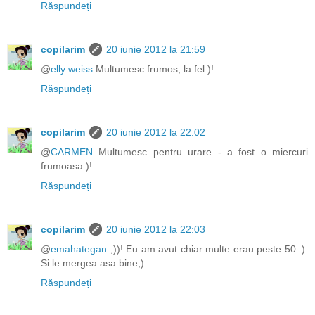
Răspundeți
copilarim
20 iunie 2012 la 21:59
@
elly weiss
Multumesc frumos, la fel:)!
Răspundeți
copilarim
20 iunie 2012 la 22:02
@
CARMEN
Multumesc pentru urare - a fost o miercuri
frumoasa:)!
Răspundeți
copilarim
20 iunie 2012 la 22:03
@
emahategan
;))! Eu am avut chiar multe erau peste 50 :).
Si le mergea asa bine;)
Răspundeți