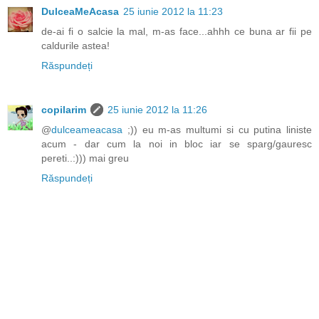
DulceaMeAcasa
25 iunie 2012 la 11:23
de-ai fi o salcie la mal, m-as face...ahhh ce buna ar fii pe
caldurile astea!
Răspundeți
copilarim
25 iunie 2012 la 11:26
@
dulceameacasa
;)) eu m-as multumi si cu putina liniste
acum - dar cum la noi in bloc iar se sparg/gauresc
pereti..:))) mai greu
Răspundeți