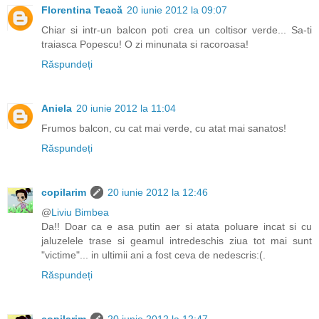
Florentina Teacă
20 iunie 2012 la 09:07
Chiar si intr-un balcon poti crea un coltisor verde... Sa-ti
traiasca Popescu! O zi minunata si racoroasa!
Răspundeți
Aniela
20 iunie 2012 la 11:04
Frumos balcon, cu cat mai verde, cu atat mai sanatos!
Răspundeți
copilarim
20 iunie 2012 la 12:46
@
Liviu Bimbea
Da!! Doar ca e asa putin aer si atata poluare incat si cu
jaluzelele trase si geamul intredeschis ziua tot mai sunt
"victime"... in ultimii ani a fost ceva de nedescris:(.
Răspundeți
copilarim
20 iunie 2012 la 12:47