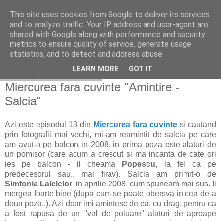
This site uses cookies from Google to deliver its services
Copilarim
and to analyze traffic. Your IP address and user-agent are
shared with Google along with performance and security
metrics to ensure quality of service, generate usage
statistics, and to detect and address abuse.
▼
LEARN MORE
GOT IT
miercuri, 20 iunie 2012
Miercurea fara cuvinte "Amintire -
Salcia"
Azi este episodul 18 din
Miercurea fara cuvinte
si cautand
prin fotografii mai vechi, mi-am reamintit de salcia pe care
am avut-o pe balcon in 2008. in prima poza este alaturi de
un pomisor (care acum a crescut si ma incanta de cate ori
ies pe balcon - il cheama
Popescu
, la fel ca pe
predecesorul sau.. mai firav). Salcia am primit-o de
Simfonia Lalelelor
in aprilie 2008, cum spuneam mai sus. Ii
mergea foarte bine (dupa cum se poate obersva in cea de-a
doua poza..). Azi doar imi amintesc de ea, cu drag, pentru ca
a fost rapusa de un "val de poluare" alaturi de aproape