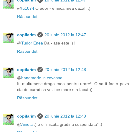
@
tu1074
O ador - e mica mea oaza!! :)
Răspundeți
copilarim
20 iunie 2012 la 12:47
@
Tudor Enea
Da - asa este :) !!
Răspundeți
copilarim
20 iunie 2012 la 12:48
@
handmade.in.covasna
Iti multumesc draga mea pentru urare!! O sa ii fac o poza
cta de curad sa vezi ce mare s-a facut;))
Răspundeți
copilarim
20 iunie 2012 la 12:49
@
Aniela
:) e o "micuta gradina suspendata" :)