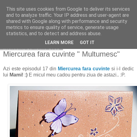
This site uses cookies from Google to deliver its services
Copilarim
and to analyze traffic. Your IP address and user-agent are
shared with Google along with performance and security
metrics to ensure quality of service, generate usage
statistics, and to detect and address abuse.
▼
LEARN MORE
GOT IT
miercuri, 13 iunie 2012
Miercurea fara cuvinte " Multumesc"
Azi este episodul 17 din
Miercurea fara cuvinte
si i-l dedic
lui
Mami! :)
E micul meu cadou pentru ziua de astazi.. :P.