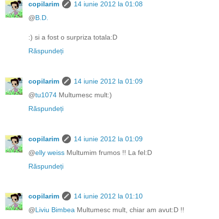
copilarim
14 iunie 2012 la 01:08
@
B.D.
:) si a fost o surpriza totala:D
Răspundeți
copilarim
14 iunie 2012 la 01:09
@
tu1074
Multumesc mult:)
Răspundeți
copilarim
14 iunie 2012 la 01:09
@
elly weiss
Multumim frumos !! La fel:D
Răspundeți
copilarim
14 iunie 2012 la 01:10
@
Liviu Bimbea
Multumesc mult, chiar am avut:D !!