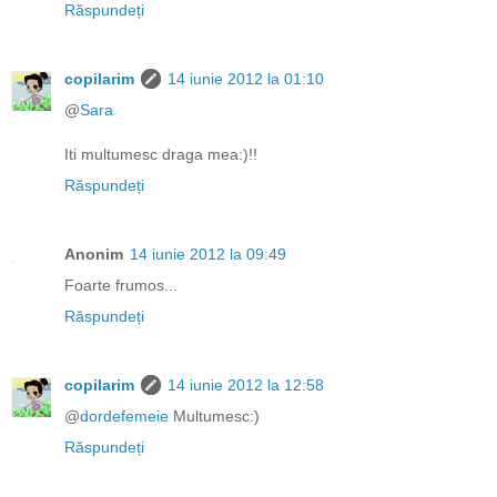
Răspundeți
copilarim
14 iunie 2012 la 01:10
@
Sara
Iti multumesc draga mea:)!!
Răspundeți
Anonim
14 iunie 2012 la 09:49
Foarte frumos...
Răspundeți
copilarim
14 iunie 2012 la 12:58
@
dordefemeie
Multumesc:)
Răspundeți