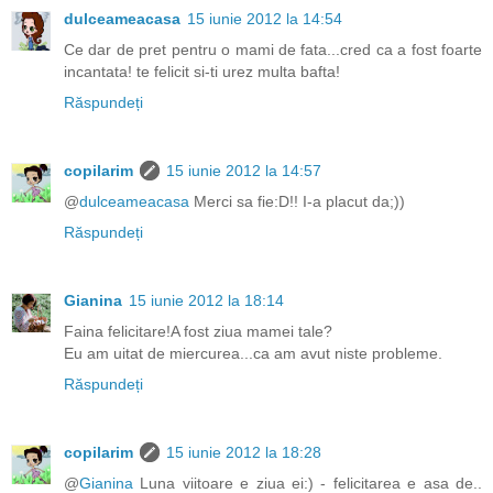
dulceameacasa
15 iunie 2012 la 14:54
Ce dar de pret pentru o mami de fata...cred ca a fost foarte
incantata! te felicit si-ti urez multa bafta!
Răspundeți
copilarim
15 iunie 2012 la 14:57
@
dulceameacasa
Merci sa fie:D!! I-a placut da;))
Răspundeți
Gianina
15 iunie 2012 la 18:14
Faina felicitare!A fost ziua mamei tale?
Eu am uitat de miercurea...ca am avut niste probleme.
Răspundeți
copilarim
15 iunie 2012 la 18:28
@
Gianina
Luna viitoare e ziua ei:) - felicitarea e asa de..