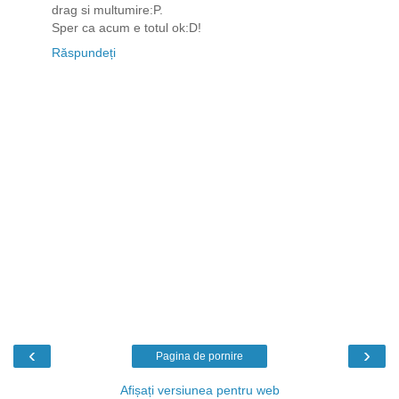
drag si multumire:P.
Sper ca acum e totul ok:D!
Răspundeți
‹
›
Pagina de pornire
Afișați versiunea pentru web