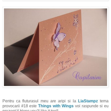
Pentru ca fluturasul meu are aripi si la
LiaStampz
tema
provocarii #18 este
Things with Wings
voi raspunde si eu
prezent:)! Hope you'll like it too!!