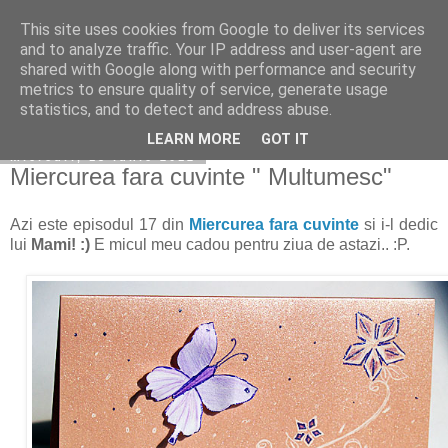
This site uses cookies from Google to deliver its services
Copilarim
and to analyze traffic. Your IP address and user-agent are
shared with Google along with performance and security
metrics to ensure quality of service, generate usage
statistics, and to detect and address abuse.
▼
LEARN MORE
GOT IT
miercuri, 13 iunie 2012
Miercurea fara cuvinte " Multumesc"
Azi este episodul 17 din
Miercurea fara cuvinte
si i-l dedic
lui
Mami! :)
E micul meu cadou pentru ziua de astazi.. :P.