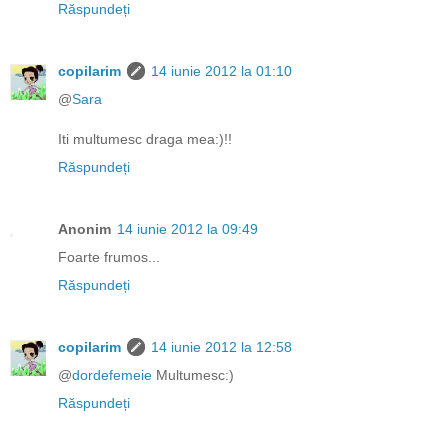
Răspundeți
copilarim
14 iunie 2012 la 01:10
@
Sara
Iti multumesc draga mea:)!!
Răspundeți
Anonim
14 iunie 2012 la 09:49
Foarte frumos...
Răspundeți
copilarim
14 iunie 2012 la 12:58
@
dordefemeie
Multumesc:)
Răspundeți