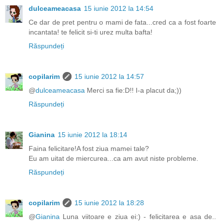
dulceameacasa
15 iunie 2012 la 14:54
Ce dar de pret pentru o mami de fata...cred ca a fost foarte
incantata! te felicit si-ti urez multa bafta!
Răspundeți
copilarim
15 iunie 2012 la 14:57
@
dulceameacasa
Merci sa fie:D!! I-a placut da;))
Răspundeți
Gianina
15 iunie 2012 la 18:14
Faina felicitare!A fost ziua mamei tale?
Eu am uitat de miercurea...ca am avut niste probleme.
Răspundeți
copilarim
15 iunie 2012 la 18:28
@
Gianina
Luna viitoare e ziua ei:) - felicitarea e asa de..