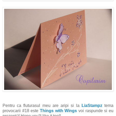
Pentru ca fluturasul meu are aripi si la
LiaStampz
tema
provocarii #18 este
Things with Wings
voi raspunde si eu
prezent:)! Hope you'll like it too!!