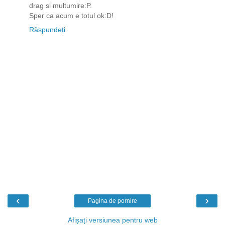
drag si multumire:P.
Sper ca acum e totul ok:D!
Răspundeți
‹
›
Pagina de pornire
Afișați versiunea pentru web