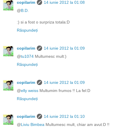
copilarim
14 iunie 2012 la 01:08
@
B.D.
:) si a fost o surpriza totala:D
Răspundeți
copilarim
14 iunie 2012 la 01:09
@
tu1074
Multumesc mult:)
Răspundeți
copilarim
14 iunie 2012 la 01:09
@
elly weiss
Multumim frumos !! La fel:D
Răspundeți
copilarim
14 iunie 2012 la 01:10
@
Liviu Bimbea
Multumesc mult, chiar am avut:D !!