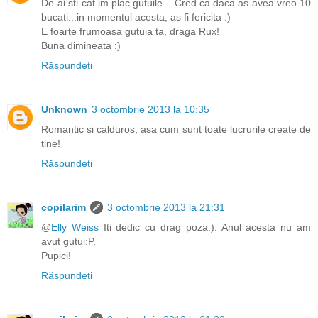
De-ai sti cat im plac gutuile... Cred ca daca as avea vreo 10
bucati...in momentul acesta, as fi fericita :)
E foarte frumoasa gutuia ta, draga Rux!
Buna dimineata :)
Răspundeți
Unknown
3 octombrie 2013 la 10:35
Romantic si calduros, asa cum sunt toate lucrurile create de
tine!
Răspundeți
copilarim
3 octombrie 2013 la 21:31
@
Elly Weiss
Iti dedic cu drag poza:). Anul acesta nu am
avut gutui:P.
Pupici!
Răspundeți