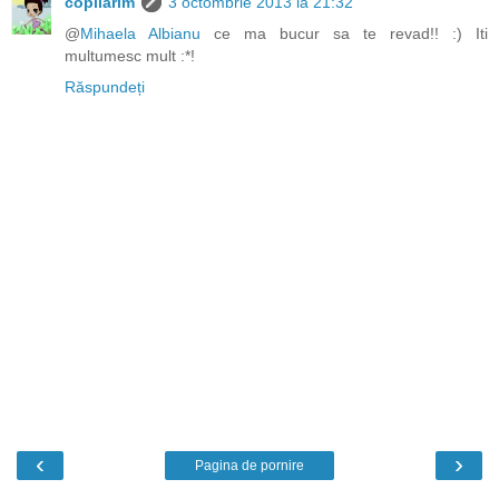
copilarim
3 octombrie 2013 la 21:32
@
Mihaela Albianu
ce ma bucur sa te revad!! :) Iti
multumesc mult :*!
Răspundeți
‹
›
Pagina de pornire