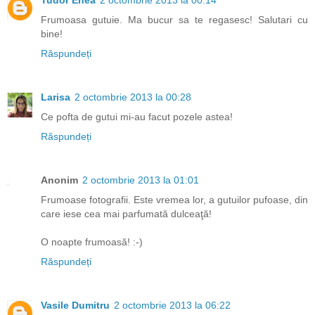
Tudor Enea
2 octombrie 2013 la 00:14
Frumoasa gutuie. Ma bucur sa te regasesc! Salutari cu
bine!
Răspundeți
Larisa
2 octombrie 2013 la 00:28
Ce pofta de gutui mi-au facut pozele astea!
Răspundeți
Anonim
2 octombrie 2013 la 01:01
Frumoase fotografii. Este vremea lor, a gutuilor pufoase, din
care iese cea mai parfumată dulceaţă!
O noapte frumoasă! :-)
Răspundeți
Vasile Dumitru
2 octombrie 2013 la 06:22