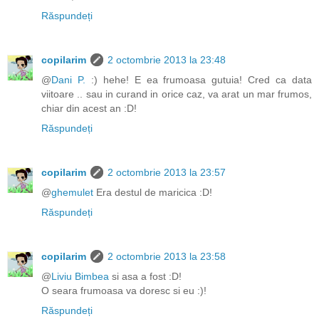
Răspundeți
copilarim
2 octombrie 2013 la 23:48
@
Dani P.
:) hehe! E ea frumoasa gutuia! Cred ca data
viitoare .. sau in curand in orice caz, va arat un mar frumos,
chiar din acest an :D!
Răspundeți
copilarim
2 octombrie 2013 la 23:57
@
ghemulet
Era destul de maricica :D!
Răspundeți
copilarim
2 octombrie 2013 la 23:58
@
Liviu Bimbea
si asa a fost :D!
O seara frumoasa va doresc si eu :)!
Răspundeți