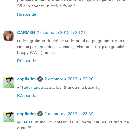
pregătește pentru a se transforma în gem și geme din greu.
Să ai o noapte liniștită și faină !
Răspundeți
CARMEN
2 octombrie 2013 la 23:21
ce fotografie perfecta! se vede puful de pe gutuie si parca...
simt si parfumul dulce-acrisor ;) Hmmm... îmi plac gutuile!
happy WW! :) pupici
Răspundeți
copilarim
2 octombrie 2013 la 23:26
@
Tudor Enea
asa a fost:)! Si eu ma bucur! :)
Răspundeți
copilarim
2 octombrie 2013 la 23:39
@
Larisa
atunci iti doresc sa ai parte cat de curand de
gutui:P!