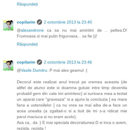
Răspundeți
copilarim
2 octombrie 2013 la 23:40
@
alexandrone
ca sa nu mai amintim de .. peltea:D!
Frumoasa si mai putin friguroasa... sa fie:))!
Răspundeți
copilarim
2 octombrie 2013 la 23:46
@
Vasile Dumitru
:P mai ales geamul :)
Decorul este realizat anul trecut pe vremea aceasta (de
altfel de atunci este si doamna gutuie intre timp devenita
probabil gem din cate imi amintesc) si surioara mea a testat
un aparat care "graveaza" si a ajuns la concluzia [ ea mare
fana a ustensilelor ] ca nu vrea sa mai aiba de-a face un
acea unealta (a zgaltait-o si a tiuit de mi s-a ridicat mie
parul maciuca si nu eram acolo).
Asa ca.. da :) E mai speciala decoratiunea:D si inca o avem,
rezista, rezista !