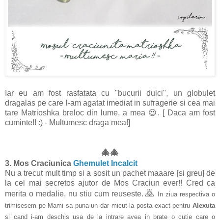
Iar eu am fost rasfatata cu "bucurii dulci", un globulet
dragalas pe care l-am agatat imediat in sufragerie si cea mai
tare Matrioshka breloc din lume, a mea 😍. [ Daca am fost
cuminte!! :) - Multumesc draga mea!]
🎄
🎄
3. Mos Craciunica
Ghemulet Incalcit
Nu a trecut mult timp si a sosit un pachet maaare [si greu] de
la cel mai secretos ajutor de Mos Craciun ever!! Cred ca
🙇
merita o medalie, nu stiu cum reuseste.
In ziua respectiva o
trimisesem pe Mami sa puna un dar micut la posta exact pentru
Alexuta
si cand i-am deschis usa de la intrare avea in brate o cutie care o