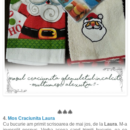
🎄
🎄
🎄
4.
Mos Craciunita Laura
Cu bucurie am primit scrisoarea de mai jos, de la
Laura
. M-a
inveselit nespus. Vorba aceea cand trimiti bucurie, ea se