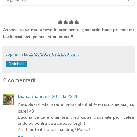
🎄
🎄
🎄
🎄
As vrea sa va multumesc tuturor pentru gandurile bune pe care mi
le-ati lasat aici, pe mail si nu numai!!
copilarim
la
12/28/2017 07:21:00 p.m.
Distribuiți
2 comentarii:
Diana
7 ianuarie 2018 la 22:28
Cate daruri minunate ai primit si tu! Ai fost tare cuminte, se
pare! <3
Bucuria pe care o simteai cred ca se transmite pe... calea
undelor, pentru ca zambesc larg! :)
Zile fericite iti doresc, cu drag! Pupici!