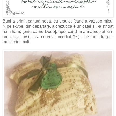
Buni a primit canuta noua, cu ursulet (cand a vazut-o micul
N pe skype, din departare, a crezut ca e un catel si l-a strigat
ham-ham, [bine ca nu Dodo], apoi cand m-am apropiat si i-
am aratat ursul s-a corectat imediat 🐻). Ii e tare draga -
multumim mult!!