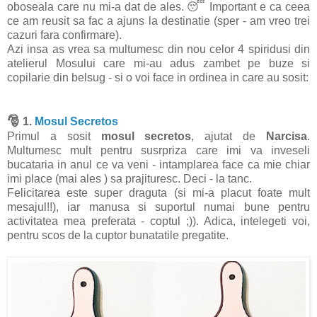
oboseala care nu mi-a dat de ales. 😴 Important e ca ceea
ce am reusit sa fac a ajuns la destinatie (sper - am vreo trei
cazuri fara confirmare).
Azi insa as vrea sa multumesc din nou celor 4 spiridusi din
atelierul Mosului care mi-au adus zambet pe buze si
copilarie din belsug - si o voi face in ordinea in care au sosit:
🎅
1.
Mosul Secretos
Primul a sosit
mosul secretos
, ajutat de
Narcisa
.
Multumesc mult pentru susrpriza care imi va inveseli
bucataria in anul ce va veni - intamplarea face ca mie chiar
imi place (mai ales ) sa prajituresc. Deci - la tanc.
Felicitarea este super draguta (si mi-a placut foate mult
mesajul!!), iar manusa si suportul numai bune pentru
activitatea mea preferata - coptul ;)). Adica, intelegeti voi,
pentru scos de la cuptor bunatatile pregatite.