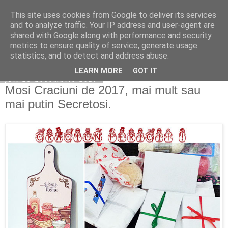
This site uses cookies from Google to deliver its services
Copilarim
and to analyze traffic. Your IP address and user-agent are
shared with Google along with performance and security
metrics to ensure quality of service, generate usage
statistics, and to detect and address abuse.
▼
LEARN MORE
GOT IT
joi, 28 decembrie 2017
Mosi Craciuni de 2017, mai mult sau
mai putin Secretosi.