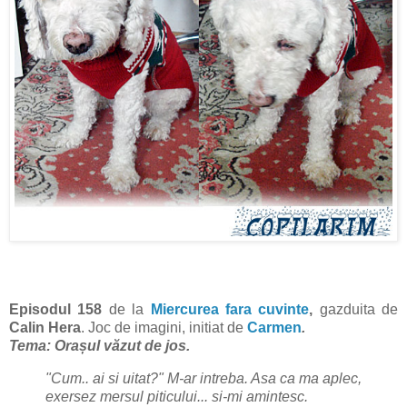
Episodul 158
de la
Miercurea fara cuvinte
,
gazduita de
Calin Hera
. Joc de imagini, initiat de
Carmen
.
Tema:
Orașul văzut de jos
.
"Cum.. ai si uitat?" M-ar intreba
. Asa ca ma aplec,
exersez mersul piticului... si-mi amintesc.