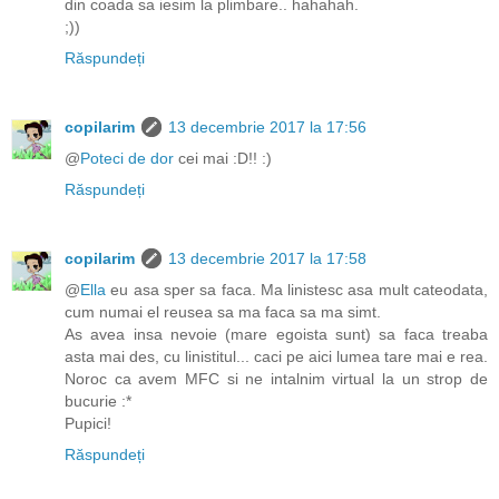
din coada sa iesim la plimbare.. hahahah.
;))
Răspundeți
copilarim
13 decembrie 2017 la 17:56
@
Poteci de dor
cei mai :D!! :)
Răspundeți
copilarim
13 decembrie 2017 la 17:58
@
Ella
eu asa sper sa faca. Ma linistesc asa mult cateodata,
cum numai el reusea sa ma faca sa ma simt.
As avea insa nevoie (mare egoista sunt) sa faca treaba
asta mai des, cu linistitul... caci pe aici lumea tare mai e rea.
Noroc ca avem MFC si ne intalnim virtual la un strop de
bucurie :*
Pupici!
Răspundeți