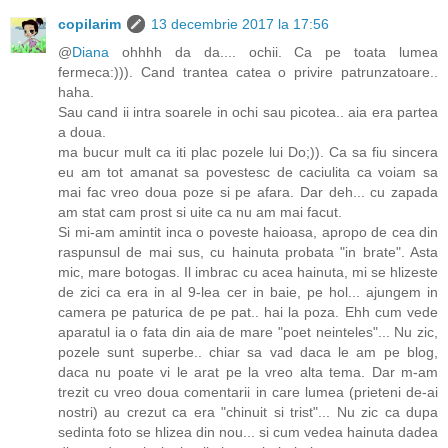
copilarim
13 decembrie 2017 la 17:56
@
Diana
ohhhh da da.... ochii. Ca pe toata lumea
fermeca:))). Cand trantea catea o privire patrunzatoare..
haha.
Sau cand ii intra soarele in ochi sau picotea.. aia era partea
a doua.
ma bucur mult ca iti plac pozele lui Do;)). Ca sa fiu sincera
eu am tot amanat sa povestesc de caciulita ca voiam sa
mai fac vreo doua poze si pe afara. Dar deh... cu zapada
am stat cam prost si uite ca nu am mai facut.
Si mi-am amintit inca o poveste haioasa, apropo de cea din
raspunsul de mai sus, cu hainuta probata "in brate". Asta
mic, mare botogas. Il imbrac cu acea hainuta, mi se hlizeste
de zici ca era in al 9-lea cer in baie, pe hol... ajungem in
camera pe paturica de pe pat.. hai la poza. Ehh cum vede
aparatul ia o fata din aia de mare "poet neinteles"... Nu zic,
pozele sunt superbe.. chiar sa vad daca le am pe blog,
daca nu poate vi le arat pe la vreo alta tema. Dar m-am
trezit cu vreo doua comentarii in care lumea (prieteni de-ai
nostri) au crezut ca era "chinuit si trist"... Nu zic ca dupa
sedinta foto se hlizea din nou... si cum vedea hainuta dadea