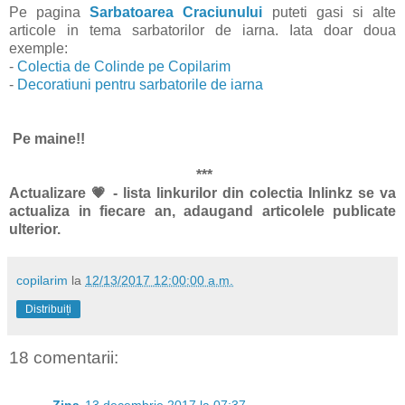
Pe pagina
Sarbatoarea Craciunului
puteti gasi si alte
articole in tema
sarbatorilor de iarna. Iata doar doua
exemple:
-
Colectia de Colinde pe Copilarim
-
Decoratiuni pentru sarbatorile de iarna
Pe maine!!
***
Actualizare
💗 - lista linkurilor din colectia Inlinkz se va
actualiza in fiecare an, adaugand articolele publicate
ulterior.
copilarim
la
12/13/2017 12:00:00 a.m.
Distribuiți
18 comentarii:
Zina
13 decembrie 2017 la 07:37