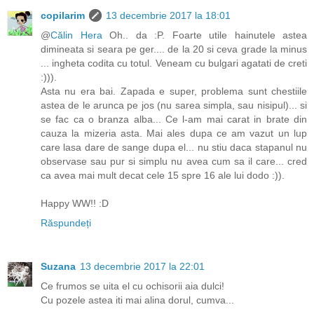
copilarim
13 decembrie 2017 la 18:01
@
Călin Hera
Oh.. da :P. Foarte utile hainutele astea
dimineata si seara pe ger.... de la 20 si ceva grade la minus
... ingheta codita cu totul. Veneam cu bulgari agatati de creti
:))).
Asta nu era bai. Zapada e super, problema sunt chestiile
astea de le arunca pe jos (nu sarea simpla, sau nisipul)... si
se fac ca o branza alba... Ce l-am mai carat in brate din
cauza la mizeria asta. Mai ales dupa ce am vazut un lup
care lasa dare de sange dupa el... nu stiu daca stapanul nu
observase sau pur si simplu nu avea cum sa il care... cred
ca avea mai mult decat cele 15 spre 16 ale lui dodo :)).
Happy WW!! :D
Răspundeți
Suzana
13 decembrie 2017 la 22:01
Ce frumos se uita el cu ochisorii aia dulci!
Cu pozele astea iti mai alina dorul, cumva...