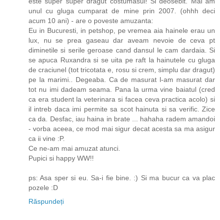
este super super dragut costumasul! Si deosebit. Mai am
unul cu gluga cumparat de mine prin 2007. (ohhh deci
acum 10 ani) - are o poveste amuzanta:
Eu in Bucuresti, in petshop, pe vremea aia hainele erau un
lux, nu se prea gaseau dar aveam nevoie de ceva pt
diminetile si serile geroase cand dansul le cam dardaia. Si
se apuca Ruxandra si se uita pe raft la hainutele cu gluga
de craciunel (tot tricotata e, rosu si crem, simplu dar dragut)
pe la marimi.. Degeaba. Ca de masurat l-am masurat dar
tot nu imi dadeam seama. Pana la urma vine baiatul (cred
ca era student la veterinara si facea ceva practica acolo) si
il intreb daca imi permite sa scot hainuta si sa verific. Zice
ca da. Desfac, iau haina in brate ... hahaha radem amandoi
- vorba aceea, ce mod mai sigur decat acesta sa ma asigur
ca ii vine :P.
Ce ne-am mai amuzat atunci.
Pupici si happy WW!!
ps: Asa sper si eu. Sa-i fie bine. :) Si ma bucur ca va plac
pozele :D
Răspundeți