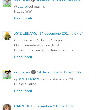
@
daurel
cel mai :)).
Happy WW!
Răspundeți
.✿*E LENA*✿.
14 decembrie 2017 la 07:57
Ce dulce este,îi place să fie pozat!
O zi minunată îți doresc,Rux!
Pupici,îmbrățișări și mulțumiri de vizită!
Răspundeți
copilarim
14 decembrie 2017 la 14:55
@
.✿*E LENA*✿.
cel mai dulce, da <3!
Pupici cu drag!
Răspundeți
CARMEN
15 decembrie 2017 la 10:28