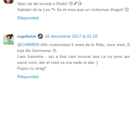
Vaai cat de scump e Dodo! 😍💕😘
Salutari de la Leo 🐾 So el vrea asa un costumas dragut! 😊
Răspundeți
copilarim
16 decembrie 2017 la 01:20
@
CARMEN
ohh costumasul il avea de la Ralu, sora mea. E
luat din Germania :D.
I-am transmis - azi a fost cam innorat asa ca nu prea am
vazut norii, dar el cred ca ma vede si stie ;).
Pupici cu drag!!
Răspundeți