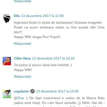
Răspundeți
Ella
13 decembrie 2017 la 11:58
Ingerasul Dodo în straie de sarbatoare! Duioase imaginile!
Poate ca acum serbeaza odata cu tine aceste zile! Cine
stiu?!
Happy WW, draga Rux! Pupici!
Răspundeți
Călin Hera
13 decembrie 2017 la 13:24
Tot pufos și atunci când este înfofolit :)
Happy WW!
Răspundeți
copilarim
13 decembrie 2017 la 14:05
@
Zina
:) De fapt costumasul e cadou de la Mama Ralu
(adica sora mea). Eu i-am facut caciulita ;)) Hihih. Dar da -