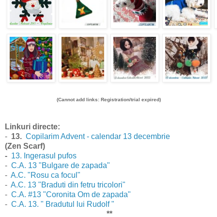
(Cannot add links: Registration/trial expired)
Linkuri directe:
-
13.
Copilarim Advent - calendar 13 decembrie
(Zen Scarf)
-
13. Ingerasul pufos
-
C.A. 13 "Bulgare de zapada"
-
A.C. "Rosu ca focul"
-
A.C. 13 "Braduti din fetru tricolori"
-
C.A. #13 "Coronita Om de zapada"
-
C.A. 13. " Bradutul lui Rudolf "
**