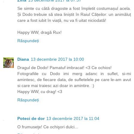
Se simte cu câtă dragoste a fost împletit costumașul acela.
Și Dodo trebuie să stea liniștit în Raiul Cățeilor: un animăluț
care a fost iubit în viață, nu va fi uitat niciodată!
Happy WW, dragă Rux!
Răspundeți
Diana
13 decembrie 2017 la 10:00
Dragul de Dodo! Pamatuf imbracat! <3 Ce ochios!
Fotografiile cu Dodo imi merg adanc in suflet, si-mi
amintesc, de fiecare data, de sufletelele pe care le-am avut
si care mai traiesc azi doar in amintire. :)
Happy WW, cu drag! <3
Răspundeți
Poteci de dor
13 decembrie 2017 la 11:04
O frumuseţe! Ce ochişori dulci...