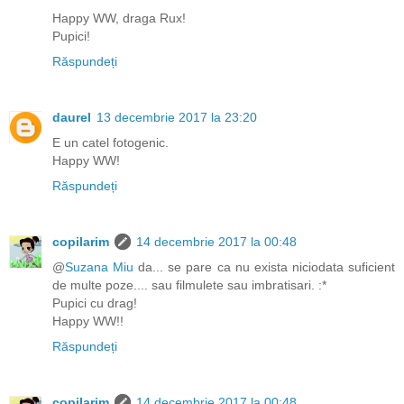
Happy WW, draga Rux!
Pupici!
Răspundeți
daurel
13 decembrie 2017 la 23:20
E un catel fotogenic.
Happy WW!
Răspundeți
copilarim
14 decembrie 2017 la 00:48
@
Suzana Miu
da... se pare ca nu exista niciodata suficient
de multe poze.... sau filmulete sau imbratisari. :*
Pupici cu drag!
Happy WW!!
Răspundeți
copilarim
14 decembrie 2017 la 00:48