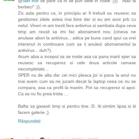
@
Stef Rof
se pare ca ni se pun bete in roate :))). "Atac la
berbeci" :)).
Zic asta pentru ca, in principiu ar fi trebuit sa reusesc sa
gestiionez zilele astea mai bine dar si eu am avut prb cu
netul. Vineri m-am trezit fara antivirus si sambata dupa ceva
timp am reusit sa imi fac abonament nou (cineva ne
anulase abon la antivirus... adica pe bune cand spui ca vrei
interenul in continuare cum sa ii anulezi abonamentul la
antivirus... duh?).
Acum abia a inceput sa se miste asa ca pana marti sper sa
reusesc sa recuperez si cele doua articole ramase
necompletate...
SPER nu de alta dar cei mici pleaca joi si pana la anul nu
mai avem cum sa ne jucam decat la laptop ceea ce nu se
compara, asa ca profit la maxim. Pot sa recuperez si apoi.
Ca sa nu fiu prea trista ...
Bafta sa gasesti timp si pentru tine :D. Iti simtim lipsa si iti
facem galerie ;).
Răspundeți