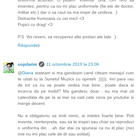
inventez, pentru ca nu-mi plac uniformele (fie ele de doctor,
militar etc.) dar o sa caut sa ma inspir de undeva. :)
Distractie frumoasa cu cei mici! <3
Pupici cu drag! <3
P.S. Voi reveni, sa recuperez alte postari ale tale. :)
Răspundeți
copilarim
11 octombrie 2019 la 23:06
@
Diana
stateam si ma gandeam cand citeam mesajul cum
te uitati tu la Sunetul Muzicii cu opinteli :))))). Imi pare rau
de tot ca nu se poate vedea mai bine.. poate daca ai
incerca de pe mobil? Ma gandesc doar - eu ma mai uit
cateodata de pe la ai mei sa vad cate ceva pe youtube si
merge decent.
Nu e obligatoriu sa imiti nimic, ai inteles foarte bine. Poti
inventa, reinterpreta, sau sa te inspiri sau chiar sa reproduci
o uniforma din .. ah dar stai ca spuneai ca nu iti plac (nici
mie nu imi plac cele de dr sau soldat).