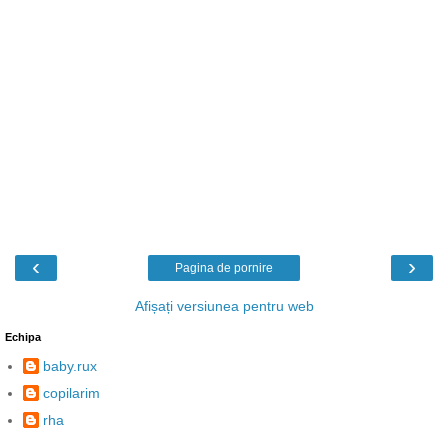
‹
›
Pagina de pornire
Afișați versiunea pentru web
Echipa
baby.rux
copilarim
rha