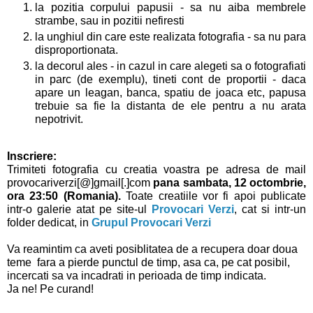
la pozitia corpului papusii - sa nu aiba membrele
strambe, sau in pozitii nefiresti
la unghiul din care este realizata fotografia - sa nu para
disproportionata.
la decorul ales - in cazul in care alegeti sa o fotografiati
in parc (de exemplu), tineti cont de proportii - daca
apare un leagan, banca, spatiu de joaca etc, papusa
trebuie sa fie la distanta de ele pentru a nu arata
nepotrivit.
Inscriere:
Trimiteti fotografia cu creatia voastra pe adresa de mail
provocariverzi[@]gmail[.]com
pana sambata, 12 octombrie,
ora 23:50 (Romania).
Toate creatiile vor fi apoi publicate
intr-o galerie atat pe site-ul
Provocari Verzi
, cat si intr-un
folder dedicat, in
Grupul Provocari Verzi
Va reamintim ca aveti posiblitatea de a recupera doar doua
teme fara a pierde punctul de timp, asa ca, pe cat posibil,
incercati sa va incadrati in perioada de timp indicata.
Ja ne! Pe curand!