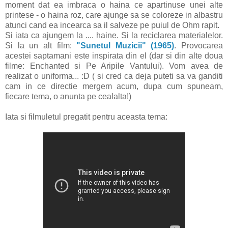
moment dat ea imbraca o haina ce apartinuse unei alte
printese - o haina roz, care ajunge sa se coloreze in albastru
atunci cand ea incearca sa il salveze pe puiul de Ohm rapit.
Si iata ca ajungem la .... haine. Si la reciclarea materialelor.
Si la un alt film:
"Sunetul Muzicii" (1965)
. Provocarea
acestei saptamani este inspirata din el (dar si din alte doua
filme: Enchanted si Pe Aripile Vantului). Vom avea de
realizat o uniforma... :D ( si cred ca deja puteti sa va ganditi
cam in ce directie mergem acum, dupa cum spuneam,
fiecare tema, o anunta pe cealalta!)
Iata si filmuletul pregatit pentru aceasta tema: