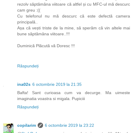
rezolv săptămâna viitoare că altfel și cu MFC-ul mă descurc
cam greu :((
Cu telefonul nu mă descurc că este defectă camera
principală..
Așa că vești triste de la mine, să sperăm că vin altele mai
bune săptămâna viitoare..!!!
Duminică Plăcută vă Doresc !!!
Răspundeți
ina02s
6 octombrie 2019 la 21:35
Bafta! Sant curioasa cum va decurge. Ma uimeste
imaginatia voastra si migala. Pupiciii
Răspundeți
copilarim
6 octombrie 2019 la 23:22