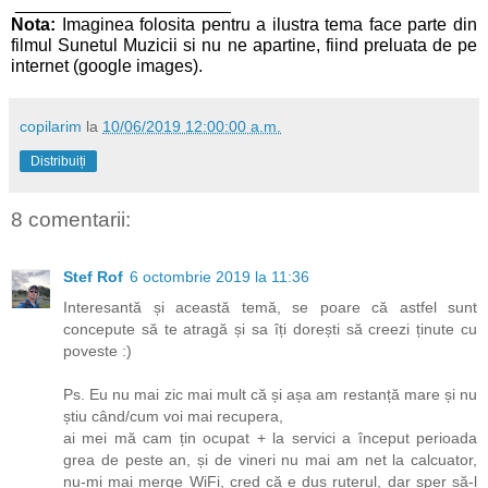
______________________
Nota:
Imaginea folosita pentru a ilustra tema face parte din
filmul Sunetul Muzicii si nu ne apartine, fiind preluata de pe
internet (google images).
copilarim
la
10/06/2019 12:00:00 a.m.
Distribuiți
8 comentarii:
Stef Rof
6 octombrie 2019 la 11:36
Interesantă și această temă, se poare că astfel sunt
concepute să te atragă și sa îți dorești să creezi ținute cu
poveste :)
Ps. Eu nu mai zic mai mult că și așa am restanță mare și nu
știu când/cum voi mai recupera,
ai mei mă cam țin ocupat + la servici a început perioada
grea de peste an, și de vineri nu mai am net la calcuator,
nu-mi mai merge WiFi, cred că e dus ruterul, dar sper să-l