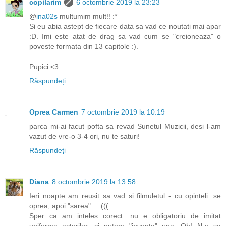
copilarim
6 octombrie 2019 la 23:23
@
ina02s
multumim mult!! :*
Si eu abia astept de fiecare data sa vad ce noutati mai apar
:D. Imi este atat de drag sa vad cum se "creioneaza" o
poveste formata din 13 capitole :).
Pupici <3
Răspundeți
Oprea Carmen
7 octombrie 2019 la 10:19
parca mi-ai facut pofta sa revad Sunetul Muzicii, desi l-am
vazut de vre-o 3-4 ori, nu te saturi!
Răspundeți
Diana
8 octombrie 2019 la 13:58
Ieri noapte am reusit sa vad si filmuletul - cu opinteli: se
oprea, apoi "sarea"... :(((
Sper ca am inteles corect: nu e obligatoriu de imitat
uniforma actorilor, ci putem "inventa" una. Oh! N-o sa