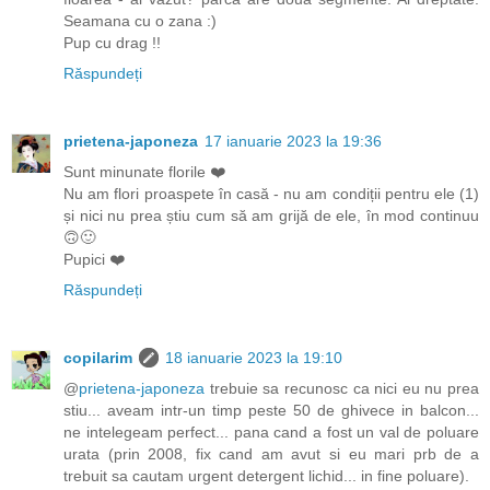
Seamana cu o zana :)
Pup cu drag !!
Răspundeți
prietena-japoneza
17 ianuarie 2023 la 19:36
Sunt minunate florile ❤️
Nu am flori proaspete în casă - nu am condiții pentru ele (1)
și nici nu prea știu cum să am grijă de ele, în mod continuu
🙃🙂
Pupici ❤️
Răspundeți
copilarim
18 ianuarie 2023 la 19:10
@
prietena-japoneza
trebuie sa recunosc ca nici eu nu prea
stiu... aveam intr-un timp peste 50 de ghivece in balcon...
ne intelegeam perfect... pana cand a fost un val de poluare
urata (prin 2008, fix cand am avut si eu mari prb de a
trebuit sa cautam urgent detergent lichid... in fine poluare).