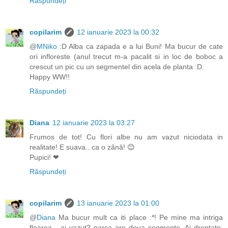
Răspundeți
copilarim
12 ianuarie 2023 la 00:32
@
MNiko
:D Alba ca zapada e a lui Buni! Ma bucur de cate
ori infloreste (anul trecut m-a pacalit si in loc de boboc a
crescut un pic cu un segmentel din acela de planta :D.
Happy WW!!
Răspundeți
Diana
12 ianuarie 2023 la 03:27
Frumos de tot! Cu flori albe nu am vazut niciodata in
realitate! E suava.. ca o zână! 😊
Pupici! ❤
Răspundeți
copilarim
13 ianuarie 2023 la 01:00
@
Diana
Ma bucur mult ca iti place :*! Pe mine ma intriga
floarea - ai vazut? parca are doua segmente. Ai dreptate.