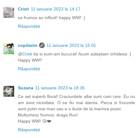
Cristi
11 ianuarie 2023 la 14:17
ce frumos au inflorit! happy WW! :)
Răspundeți
copilarim
11 ianuarie 2023 la 15:01
@
Cristi
da si eum-am bucurat! Acum asteptam orhideea :)
Happy WW!!
Răspundeți
Suzana
11 ianuarie 2023 la 18:36
Ce set superb floral! Craciunitele albe sunt cam rare. Eu nu
am avut niciodata. O sa fiu mai atenta. Parca si frunzele
sunt putin mai mari sau e o iluzie de la marirea pozei.
Multumesc frumos, draga Rux!
Happy WW! 😘❤️
Răspundeți