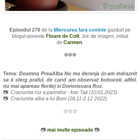
Episodul 276
de la
Miercurea fara cuvinte
gazduit pe
blogul-poveste
Floare de Colt
. Joc de imagini, initiat
de
Carmen
.
❆❆❆
Tema:
Doamna PreaAlba Nu ma deranja (n-am indraznit
sa ii sterg praful, de cand am observat boboceii, altfel,
nu mai apareau florile) si Domnisoara Roz.
📷
Craciunita roz a parintilor - foto Tati (10.01.2023)
📷
Craciunita alba a lui Buni (28.11-2.12 2022)
⛄⛄⛄
-📷
mai multe episoade
📷-