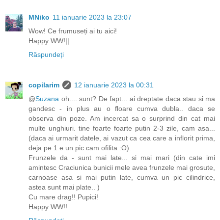
MNiko
11 ianuarie 2023 la 23:07
Wow! Ce frumuseți ai tu aici!
Happy WW!||
Răspundeți
copilarim
12 ianuarie 2023 la 00:31
@
Suzana
oh.... sunt? De fapt... ai dreptate daca stau si ma
gandesc - in plus au o floare cumva dubla.. daca se
observa din poze. Am incercat sa o surprind din cat mai
multe unghiuri. tine foarte foarte putin 2-3 zile, cam asa...
(daca ai urmarit datele, ai vazut ca cea care a inflorit prima,
deja pe 1 e un pic cam ofilita :O).
Frunzele da - sunt mai late... si mai mari (din cate imi
amintesc Craciunica bunicii mele avea frunzele mai grosute,
carnoase asa si mai putin late, cumva un pic cilindrice,
astea sunt mai plate.. )
Cu mare drag!! Pupici!
Happy WW!!