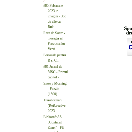
#05 Februarie
2023 in
imagini - 365
de zile cu
Ruk...
Spu
dre
Raza de Soare -
mesager al
Provocarilor
Verzi
Portocale pentru
R si Ch.
#01 Jurnal de
MSC - Primul
capitol -
Snowy Morning
- Puzzle
(1500)
Transformari
(Re)Creative -
2023
Biblioraft A5
„Conturul
Zanei” - Fii