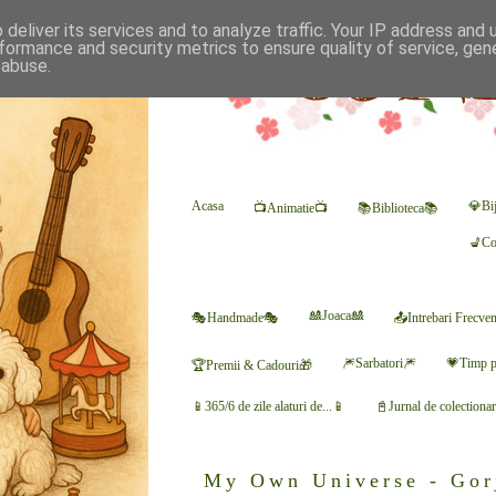
deliver its services and to analyze traffic. Your IP address and
formance and security metrics to ensure quality of service, ge
 abuse.
Acasa
💎Bij
📺Animatie📺
📚Biblioteca📚
💺Co
🎎Joaca🎎
🎭Handmade🎭
📤Intrebari Frecve
🎆Sarbatori🎆
💗Timp p
🏆Premii & Cadouri🎁
📱365/6 de zile alaturi de...📱
📓Jurnal de colectiona
My Own Universe - Gor