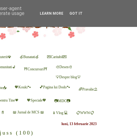
 user-agent
nerate usage
LEARN MORE
GOT IT
uterii💎
🍏Bunatati🍏
💌Caritabil💌
munitati💺
🎨Desen🎨
⛩Concursuri⛩
💡Despre blog💡
💖Kouki🐾
💕Pagina lui Dodo🐾
nte📥
🌈Pravalie⛱
entru Tine💗
💖Speciale💖
📷MDC📷
r 📓
📖 Jurnal de MCS 📖
📱Vlog 💻
📋WWW📋
luni, 13 februarie 2023
juss (100)