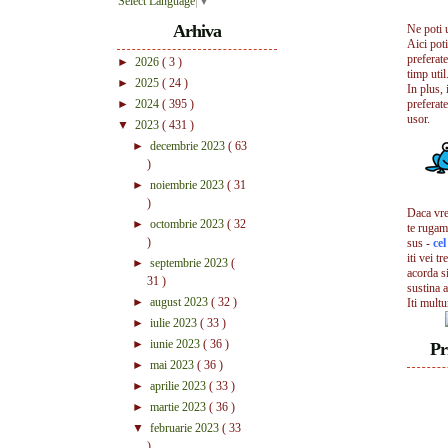
Select Language
▼
Arhiva
Ne poti 
Aici pot
preferate
►
2026
( 3 )
timp util.
►
2025
( 24 )
In plus, 
►
2024
( 395 )
preferate
usor.
▼
2023
( 431 )
►
decembrie 2023
( 63
)
►
noiembrie 2023
( 31
)
Daca vrei
►
octombrie 2023
( 32
te rugam
)
sus -
ce
iti vei tr
►
septembrie 2023
(
acorda s
31 )
sustina a
►
august 2023
( 32 )
Iti mult
►
iulie 2023
( 33 )
►
iunie 2023
( 36 )
Pr
►
mai 2023
( 36 )
►
aprilie 2023
( 33 )
►
martie 2023
( 36 )
▼
februarie 2023
( 33
)