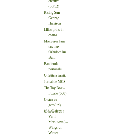
creativ!
(S8/52)
Rising Sun -
George
Harrison
Liliac prins in
esarfa.
Miercurea fara
cuvinte -
Orhideea lui
Buni
Banderole
portocalii.
O fetita a iernii.
Jurnal de MCS
The Toy Box -
Puzzle (500)
O stea cu
gem(uri).
松任谷由実 (
Yumi
Matsutōya ) -
Wings of
Winter