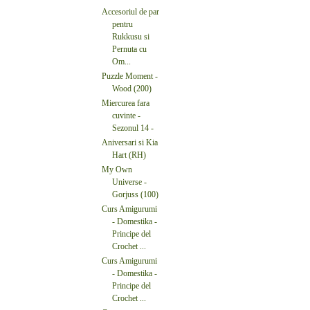
Accesoriul de par
pentru
Rukkusu si
Pernuta cu
Om...
Puzzle Moment -
Wood (200)
Miercurea fara
cuvinte -
Sezonul 14 -
Aniversari si Kia
Hart (RH)
My Own
Universe -
Gorjuss (100)
Curs Amigurumi
- Domestika -
Principe del
Crochet ...
Curs Amigurumi
- Domestika -
Principe del
Crochet ...