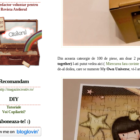
edactor voluntar pentru
Revista Atelierul
Din aceasta cateorgie de 100 de piese, am doar 2 puz
together)
l-ati putut vedea aici (
Miercurea fara cuvinte 
de-al doilea, care se numeste M
y Own Universe
, vi-l a
Recomandam
DIY
Tutoriale
Voi Copilariti?
boneaza-te! :)