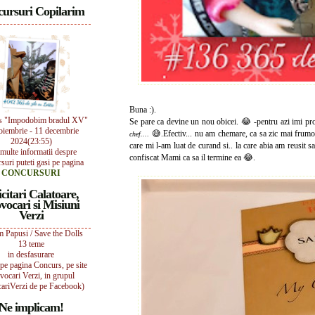
ursuri Copilarim
Buna :).
s "Impodobim bradul XV"
Se pare ca devine un nou obicei. 😂 -pentru azi imi prop
oiembrie - 11 decembrie
😅.Efectiv... nu am chemare, ca sa zic mai frumo
chef...
.
2024(23:55)
care mi l-am luat de curand si.. la care abia am reusit sa
multe informatii despre
confiscat Mami ca sa il termine ea 😂.
suri puteti gasi pe pagina
CONCURSURI
icitari Calatoare,
vocari si Misiuni
Verzi
 Papusi / Save the Dolls
13 teme
in desfasurare
i pe pagina Concurs, pe site
vocari Verzi, in grupul
ariVerzi de pe Facebook)
Ne implicam!