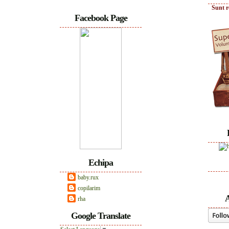
Sunt r
Facebook Page
Echipa
baby.rux
copilarim
A
rha
Google Translate