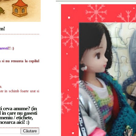
im!
aresti
!! :)
a si nu renunta la copilul
a.
ste in schimb foarte urat si
i ceva anume? (in
 in care nu gasesti
meniu / etichete,
ncearca aici! :)