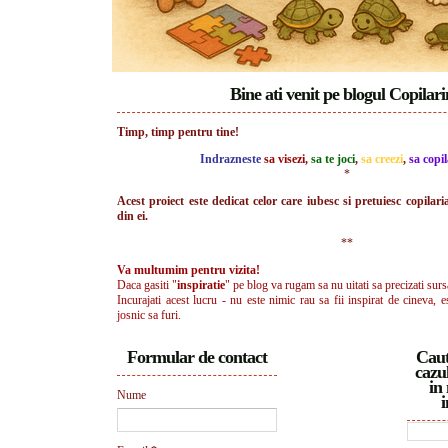
Bine ati venit pe blogul Copilar
Timp, timp pentru tine!
Indrazneste
sa visezi
,
sa te joci
,
sa creezi
,
sa copil
*
Acest proiect este dedicat celor care iubesc si pretuiesc copilari
din ei.
**
Va multumim pentru vizita!
Daca gasiti "
inspiratie
" pe blog va rugam sa nu uitati sa precizati surs
Incurajati acest lucru - nu este nimic rau sa fii inspirat de cineva, e
josnic sa furi.
Formular de contact
Caut
cazul
in 
Nume
i