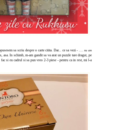
usesem sa scriu despre o carte citita. Dar... ce sa vezi -
.....
nu am
s, asa. In schimb, m-am gandit sa va arat un puzzle tare dragut, pe
 fac si eu cadrul si sa pun vreo 2-3 piese - pentru ca in rest, mi l-a