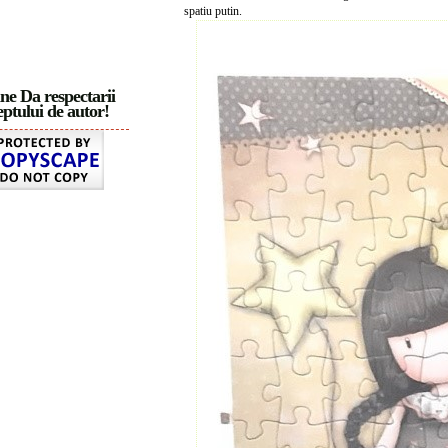
spatiu putin.
ne Da respectarii
ptului de autor!