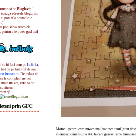
urmari si pe
Bloglovin'
.
i adauga adresele blogurilor
 si poti afla noutatile in
 :)
iti poti salva articolele
, pentru a le putea gasi mai
 sa iti faci cont pe
Inlinkz
,
 fa-l de pe butonul de mai
l cu broscuta
. De indata ce
ece la cont platit ne vei
i noua un vot, care sa ne
ctivitatea!
umim :)!!
ieteni prin GFC
Motivul pentru care mi-am mai luat inca unul (sunt dest
intemeiat: dimensiuna A4, la care gasesc rame frumoase 