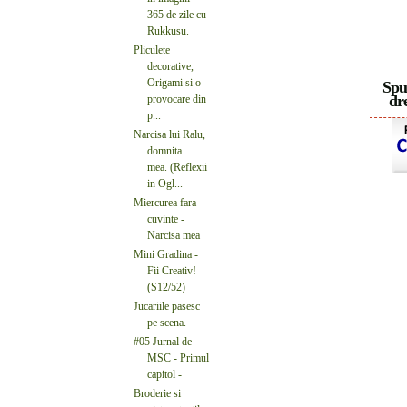
365 de zile cu
Rukkusu.
Pliculete
decorative,
Origami si o
Spu
dre
provocare din
p...
Narcisa lui Ralu,
domnita...
mea. (Reflexii
in Ogl...
Miercurea fara
cuvinte -
Narcisa mea
Mini Gradina -
Fii Creativ!
(S12/52)
Jucariile pasesc
pe scena.
#05 Jurnal de
MSC - Primul
capitol -
Broderie si