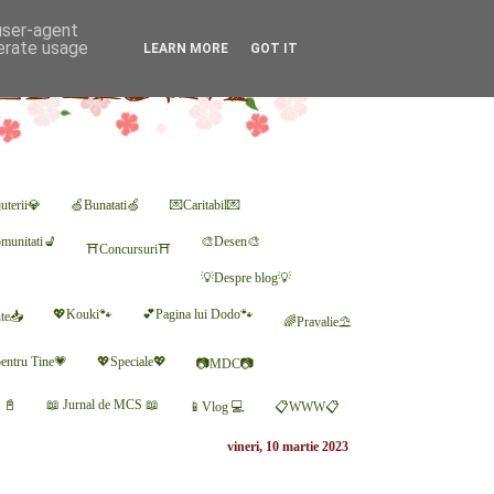
 user-agent
nerate usage
LEARN MORE
GOT IT
uterii💎
🍏Bunatati🍏
💌Caritabil💌
munitati💺
🎨Desen🎨
⛩Concursuri⛩
💡Despre blog💡
💖Kouki🐾
💕Pagina lui Dodo🐾
nte📥
🌈Pravalie⛱
entru Tine💗
💖Speciale💖
📷MDC📷
r 📓
📖 Jurnal de MCS 📖
📱Vlog 💻
📋WWW📋
vineri, 10 martie 2023