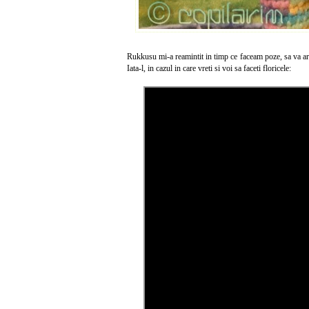
Rukkusu mi-a reamintit in timp ce faceam poze, sa va arat 
Iata-l, in cazul in care vreti si voi sa faceti floricele: