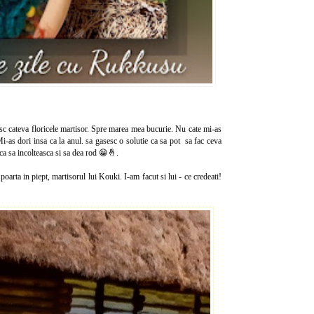
 cateva floricele martisor. Spre marea mea bucurie. Nu cate mi-as
 Mi-as dori insa ca la anul. sa gasesc o solutie ca sa pot sa fac ceva
 ca sa incolteasca si sa dea rod 😁🤞.
poarta in piept, martisorul lui Kouki. I-am facut si lui - ce credeati!