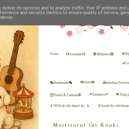
deliver its services and to analyze traffic. Your IP address and
formance and security metrics to ensure quality of service, ge
 abuse.
Acasa
💎Bij
📺Animatie📺
📚Biblioteca📚
💺Co
🎎Joaca🎎
🎭Handmade🎭
📤Intrebari Frecve
🎆Sarbatori🎆
💗Timp p
🏆Premii & Cadouri🎁
📱365/6 de zile alaturi de...📱
📓Jurnal de colectiona
Martisorul lui Kouki.