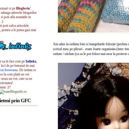
urmari si pe
Bloglovin'
.
i adauga adresele blogurilor
 si poti afla noutatile in
 :)
iti poti salva articolele
, pentru a le putea gasi mai
Am adus la sedinta foto si margelutele folosite (perluta 
scrisul meu pe plicuri - eram foarte organizata (intre ti
cutiute / sticlute (ca sa le pot folosi mai usor la proiecte 
 sa iti faci cont pe
Inlinkz
,
 fa-l de pe butonul de mai
l cu broscuta
. De indata ce
ece la cont platit ne vei
i noua un vot, care sa ne
ctivitatea!
umim :)!!
ieteni prin GFC