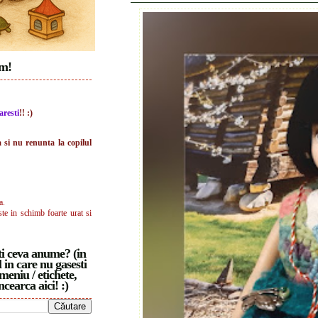
im!
aresti
!! :)
a si nu renunta la copilul
a.
ste in schimb foarte urat si
i ceva anume? (in
 in care nu gasesti
meniu / etichete,
ncearca aici! :)