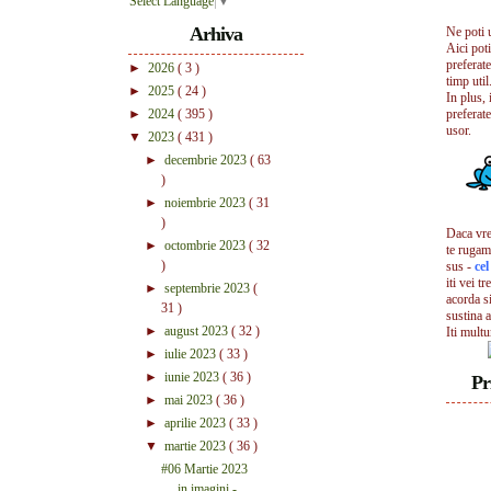
Select Language
▼
Arhiva
Ne poti 
Aici pot
preferate
►
2026
( 3 )
timp util.
►
2025
( 24 )
In plus, 
►
2024
( 395 )
preferate
usor.
▼
2023
( 431 )
►
decembrie 2023
( 63
)
►
noiembrie 2023
( 31
)
Daca vrei
►
octombrie 2023
( 32
te rugam
)
sus -
ce
iti vei tr
►
septembrie 2023
(
acorda s
31 )
sustina a
►
august 2023
( 32 )
Iti mult
►
iulie 2023
( 33 )
►
iunie 2023
( 36 )
Pr
►
mai 2023
( 36 )
►
aprilie 2023
( 33 )
▼
martie 2023
( 36 )
#06 Martie 2023
in imagini -