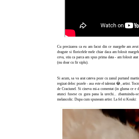
Cu precizarea ca eu am facut din ce margelte am avut 
dragute si floricelele mele chiar daca am folosit margelu
ceva, stiu ca parca am spus prima data - am folosit atat 
(nu doar cu fir siplu).
Si acum, sa va arat cateva poze cu zanul purtand martisor
regizat deloc pozele - asa este el talentat 😂, artist.
de Craciunel. Si cineva mi-a comentat (in gluma ce e dr
atunci fusese cu gura pana la urechi... zbantuindu-s
melancolic. Dupa cum spuneam artist. La fel si Kouki: