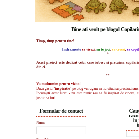
Bine ati venit pe blogul Copilar
Timp, timp pentru tine!
Indrazneste
sa visezi
,
sa te joci
,
sa creezi
,
sa copil
*
Acest proiect este dedicat celor care iubesc si pretuiesc copilari
din ei.
**
Va multumim pentru vizita!
Daca gasiti "
inspiratie
" pe blog va rugam sa nu uitati sa precizati surs
Incurajati acest lucru - nu este nimic rau sa fii inspirat de cineva, e
josnic sa furi.
Formular de contact
Caut
cazul
in 
Nume
i