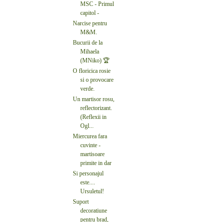
MSC - Primul
capitol -
Narcise pentru
M&M.
Bucurii de la
Mihaela
(MNiko) 🏆
O floricica rosie
si o provocare
verde.
Un martisor rosu,
reflectorizant.
(Reflexii in
Ogl...
Miercurea fara
cuvinte -
martisoare
primite in dar
Si personajul
este....
Ursuletul!
Suport
decoratiune
pentru brad,