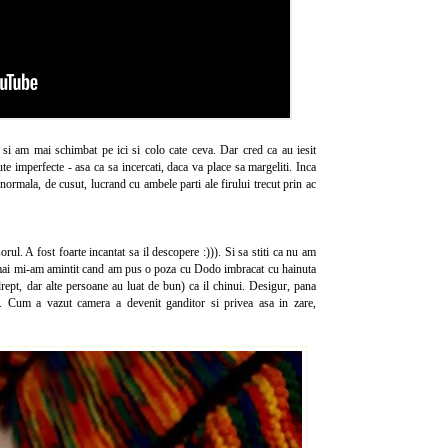
si am mai schimbat pe ici si colo cate ceva. Dar cred ca au iesit
te imperfecte - asa ca sa incercati, daca va place sa margeliti. Inca
normala, de cusut, lucrand cu ambele parti ale firului trecut prin ac
ul. A fost foarte incantat sa il descopere :))). Si sa stiti ca nu am
 Tocmai mi-am amintit cand am pus o poza cu Dodo imbracat cu hainuta
ept, dar alte persoane au luat de bun) ca il chinui. Desigur, pana
e. Cum a vazut camera a devenit ganditor si privea asa in zare,