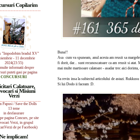
ursuri Copilarim
Buna!!
s "Impodobim bradul XV"
Asa cum va spuneam, anul acesta am reusit sa margelesc
oiembrie - 11 decembrie
2024(23:55)
fi dorit, dar... sunt recunoscatoare ca am reusit si atat.
multe informatii despre
mai multe martisoare calatoare - asadar trec aici dorinta,
suri puteti gasi pe pagina
CONCURSURI
Sa revin insa la subiectul articolului de astazi. Rukkusu 
Si lui Dodo ii faceam :D.
icitari Calatoare,
vocari si Misiuni
Verzi
 Papusi / Save the Dolls
13 teme
in desfasurare
i pe pagina Concurs, pe site
vocari Verzi, in grupul
ariVerzi de pe Facebook)
Ne implicam!