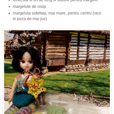
margelute de nisip
margeluta sidefata, mai mare, pentru centru (vezi
in poza de mai jos)