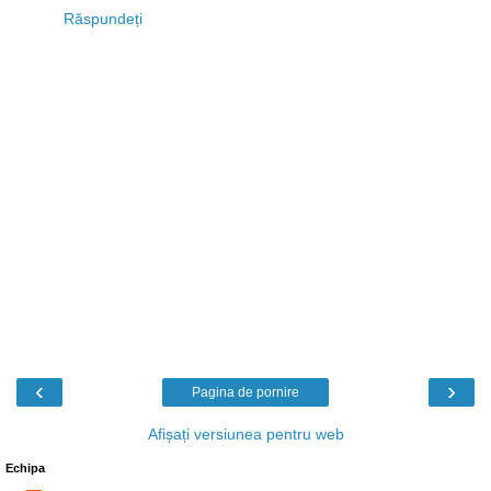
Răspundeți
‹
›
Pagina de pornire
Afișați versiunea pentru web
Echipa