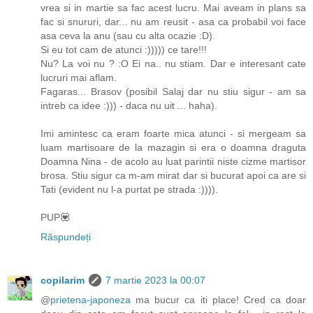
vrea si in martie sa fac acest lucru. Mai aveam in plans sa
fac si snururi, dar... nu am reusit - asa ca probabil voi face
asa ceva la anu (sau cu alta ocazie :D).
Si eu tot cam de atunci :))))) ce tare!!!
Nu? La voi nu ? :O Ei na.. nu stiam. Dar e interesant cate
lucruri mai aflam.
Fagaras... Brasov (posibil Salaj dar nu stiu sigur - am sa
intreb ca idee :))) - daca nu uit ... haha).
Imi amintesc ca eram foarte mica atunci - si mergeam sa
luam martisoare de la mazagin si era o doamna draguta
Doamna Nina - de acolo au luat parintii niste cizme martisor
brosa. Stiu sigur ca m-am mirat dar si bucurat apoi ca are si
Tati (evident nu l-a purtat pe strada :)))).
PUP💟
Răspundeți
copilarim
7 martie 2023 la 00:07
@
prietena-japoneza
ma bucur ca iti place! Cred ca doar