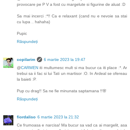
provocare pe P V a fost cu margelute si figurine de aluat :D
Sa mai incerci :*!! Ca e relaxant (cand nu e nevoie sa stai
cu lupa .. hahaha)
Pupic
Răspundeți
copilarim
6 martie 2023 la 19:47
@
CARMEN
iti multumesc mult si ma bucur ca iti place :*. Ar
trebui sa ii fac si lui Tati un martisor :O. In Ardeal se ofereau
la baieti :P.
Pup cu drag!! Sa ne fie minunata saptamana !!🌸
Răspundeți
fiordaliso
6 martie 2023 la 21:32
Ce frumoasa e narcisa! Ma bucur sa vad ca ai margelit, asa