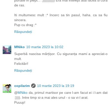
purtate in piept... :)))))))))) Era mai intelept asa facea si cura
de ras.
Iti multumesc mult :* Incerc sa tin pasul, haha. ca sa fiu
sincera.
Pup cu drag :*
Răspundeți
MNiko
10 martie 2023 la 10:02
Superbă nascisa mărțișor. Cu siguranța mami a apreciat-o
mult.
Felicitări!
Răspundeți
copilarim
10 martie 2023 la 19:19
@
MNiko
da, primul martisor pe care l-am facut ei i l-am dat
:)))). Intre timp si-a mai ales unul - o sa vi-l arat.
Puuup!