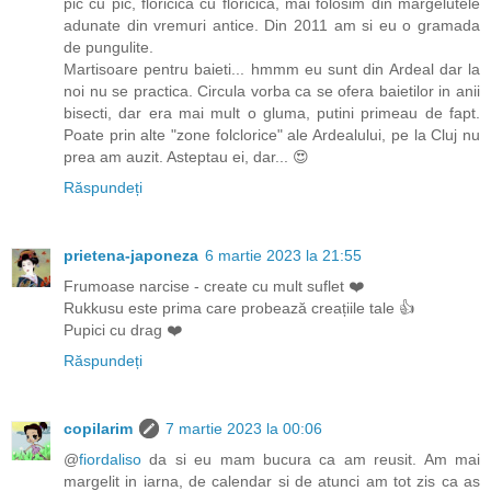
pic cu pic, floricica cu floricica, mai folosim din margelutele
adunate din vremuri antice. Din 2011 am si eu o gramada
de pungulite.
Martisoare pentru baieti... hmmm eu sunt din Ardeal dar la
noi nu se practica. Circula vorba ca se ofera baietilor in anii
bisecti, dar era mai mult o gluma, putini primeau de fapt.
Poate prin alte "zone folclorice" ale Ardealului, pe la Cluj nu
prea am auzit. Asteptau ei, dar... 😍
Răspundeți
prietena-japoneza
6 martie 2023 la 21:55
Frumoase narcise - create cu mult suflet ❤️
Rukkusu este prima care probează creațiile tale 👍
Pupici cu drag ❤️
Răspundeți
copilarim
7 martie 2023 la 00:06
@
fiordaliso
da si eu mam bucura ca am reusit. Am mai
margelit in iarna, de calendar si de atunci am tot zis ca as