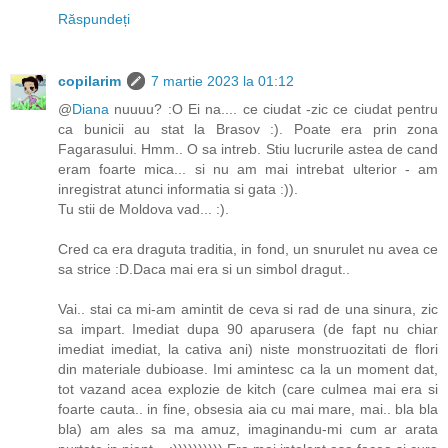
Răspundeți
copilarim
7 martie 2023 la 01:12
@
Diana
nuuuu? :O Ei na.... ce ciudat -zic ce ciudat pentru
ca bunicii au stat la Brasov :). Poate era prin zona
Fagarasului. Hmm.. O sa intreb. Stiu lucrurile astea de cand
eram foarte mica... si nu am mai intrebat ulterior - am
inregistrat atunci informatia si gata :)).
Tu stii de Moldova vad... :).
Cred ca era draguta traditia, in fond, un snurulet nu avea ce
sa strice :D.Daca mai era si un simbol dragut..
Vai.. stai ca mi-am amintit de ceva si rad de una sinura, zic
sa impart. Imediat dupa 90 aparusera (de fapt nu chiar
imediat imediat, la cativa ani) niste monstruozitati de flori
din materiale dubioase. Imi amintesc ca la un moment dat,
tot vazand acea explozie de kitch (care culmea mai era si
foarte cauta.. in fine, obsesia aia cu mai mare, mai.. bla bla
bla) am ales sa ma amuz, imaginandu-mi cum ar arata