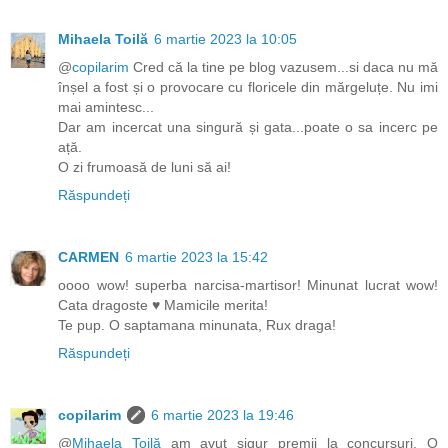
Mihaela Toilă
6 martie 2023 la 10:05
@
copilarim
Cred că la tine pe blog vazusem...si daca nu mă
înșel a fost și o provocare cu floricele din mărgeluțe. Nu imi
mai amintesc...
Dar am incercat una singură și gata...poate o sa incerc pe
ață.
O zi frumoasă de luni să ai!
Răspundeți
CARMEN
6 martie 2023 la 15:42
oooo wow! superba narcisa-martisor! Minunat lucrat wow!
Cata dragoste ♥ Mamicile merita!
Te pup. O saptamana minunata, Rux draga!
Răspundeți
copilarim
6 martie 2023 la 19:46
@
Mihaela Toilă
am avut sigur premii la concursuri. O