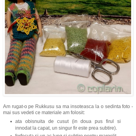
Am rugat-o pe Rukkusu sa ma insoteasca la o sedinta foto -
mai sus vedeti ce materiale am folosit:
ata obisnuita de cusut (in doua pus firul si
innodat la capat, un singur fir este prea subtire).
forfecuta si un ac lung si subtire pentru margelit