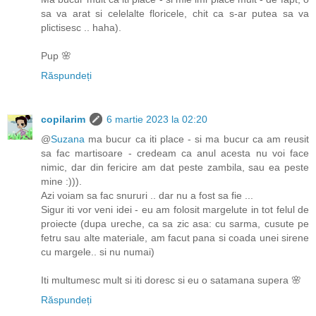
sa va arat si celelalte floricele, chit ca s-ar putea sa va
plictisesc .. haha).
Pup 🌸
Răspundeți
copilarim
6 martie 2023 la 02:20
@
Suzana
ma bucur ca iti place - si ma bucur ca am reusit
sa fac martisoare - credeam ca anul acesta nu voi face
nimic, dar din fericire am dat peste zambila, sau ea peste
mine :))).
Azi voiam sa fac snururi .. dar nu a fost sa fie ...
Sigur iti vor veni idei - eu am folosit margelute in tot felul de
proiecte (dupa ureche, ca sa zic asa: cu sarma, cusute pe
fetru sau alte materiale, am facut pana si coada unei sirene
cu margele.. si nu numai)
Iti multumesc mult si iti doresc si eu o satamana supera 🌸
Răspundeți