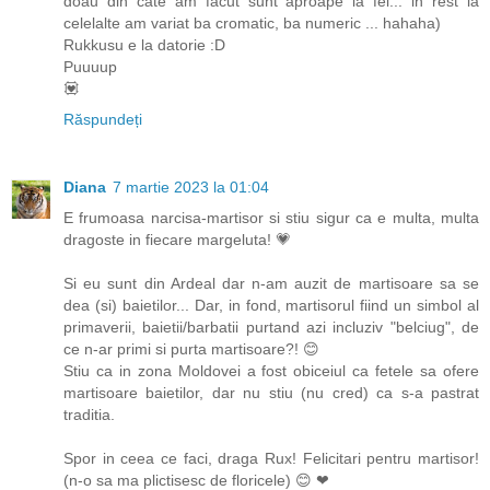
doau din cate am facut sunt aproape la fel... in rest la
celelalte am variat ba cromatic, ba numeric ... hahaha)
Rukkusu e la datorie :D
Puuuup
💟
Răspundeți
Diana
7 martie 2023 la 01:04
E frumoasa narcisa-martisor si stiu sigur ca e multa, multa
dragoste in fiecare margeluta! 💗
Si eu sunt din Ardeal dar n-am auzit de martisoare sa se
dea (si) baietilor... Dar, in fond, martisorul fiind un simbol al
primaverii, baietii/barbatii purtand azi incluziv "belciug", de
ce n-ar primi si purta martisoare?! 😊
Stiu ca in zona Moldovei a fost obiceiul ca fetele sa ofere
martisoare baietilor, dar nu stiu (nu cred) ca s-a pastrat
traditia.
Spor in ceea ce faci, draga Rux! Felicitari pentru martisor!
(n-o sa ma plictisesc de floricele) 😊 ❤