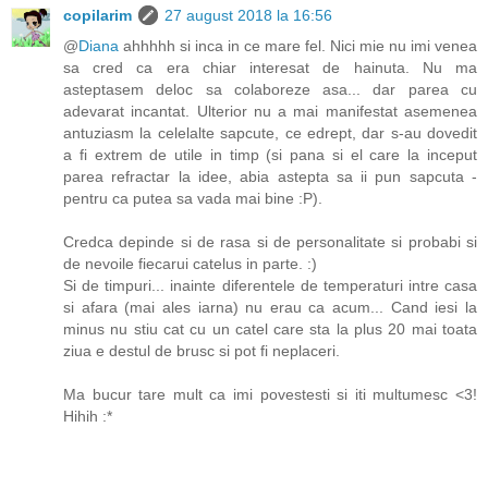
copilarim
27 august 2018 la 16:56
@
Diana
ahhhhh si inca in ce mare fel. Nici mie nu imi venea
sa cred ca era chiar interesat de hainuta. Nu ma
asteptasem deloc sa colaboreze asa... dar parea cu
adevarat incantat. Ulterior nu a mai manifestat asemenea
antuziasm la celelalte sapcute, ce edrept, dar s-au dovedit
a fi extrem de utile in timp (si pana si el care la inceput
parea refractar la idee, abia astepta sa ii pun sapcuta -
pentru ca putea sa vada mai bine :P).
Credca depinde si de rasa si de personalitate si probabi si
de nevoile fiecarui catelus in parte. :)
Si de timpuri... inainte diferentele de temperaturi intre casa
si afara (mai ales iarna) nu erau ca acum... Cand iesi la
minus nu stiu cat cu un catel care sta la plus 20 mai toata
ziua e destul de brusc si pot fi neplaceri.
Ma bucur tare mult ca imi povestesti si iti multumesc <3!
Hihih :*