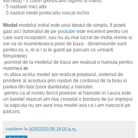
eticheta) - 2 culori (portocaliu ruginiu si maro)
- 5 nasturei mici albi
- 5 nasturi medii portocaliu roscat inchis
Model
-modelul initial este unul destul de simplu. Il puteti
gasi
aici
(tutorialul de pe
youtube
este excelent pentru cei
care sunt incepatori, sau nu au mai lucrat de multa vreme si
vor sa isi reaminteasca pasii de baza - dimensiunile sunt
pentru xs, s, m si l si le gasiti pe parcurs ce urmariti
filmuletele)
-pornind de la modelul de baza am realizat o hainuta pentru
marimea
m
-in afara acelui model am realizat pieptarul, sistemul de
prindere al acestuia prin nasturi de cordonul de la brau si
partea din fata (usor dantelata) a hainutei.
-pentru ca al nostru fericit posesor al hainutei in cauza este
un baietel maricel am mai crosetat o bordura de jur imprejur.
-la sapcuta nu am avut insa model asa ca l-am nascocit pe
parcurs.
copilarim
la
9/29/2010 08:18:00 p.m.