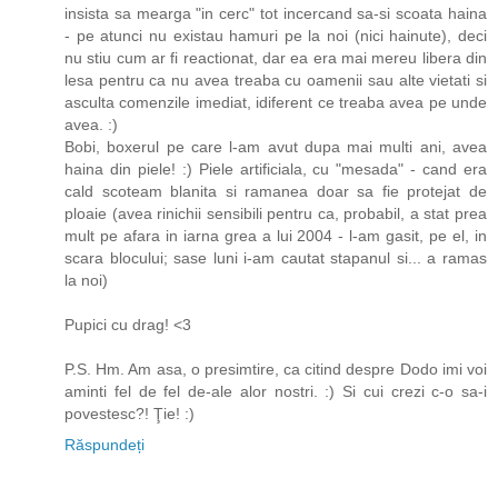
insista sa mearga "in cerc" tot incercand sa-si scoata haina
- pe atunci nu existau hamuri pe la noi (nici hainute), deci
nu stiu cum ar fi reactionat, dar ea era mai mereu libera din
lesa pentru ca nu avea treaba cu oamenii sau alte vietati si
asculta comenzile imediat, idiferent ce treaba avea pe unde
avea. :)
Bobi, boxerul pe care l-am avut dupa mai multi ani, avea
haina din piele! :) Piele artificiala, cu "mesada" - cand era
cald scoteam blanita si ramanea doar sa fie protejat de
ploaie (avea rinichii sensibili pentru ca, probabil, a stat prea
mult pe afara in iarna grea a lui 2004 - l-am gasit, pe el, in
scara blocului; sase luni i-am cautat stapanul si... a ramas
la noi)
Pupici cu drag! <3
P.S. Hm. Am asa, o presimtire, ca citind despre Dodo imi voi
aminti fel de fel de-ale alor nostri. :) Si cui crezi c-o sa-i
povestesc?! Ţie! :)
Răspundeți