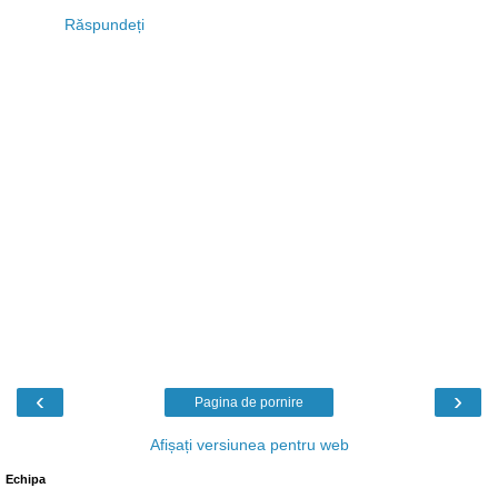
Răspundeți
‹
›
Pagina de pornire
Afișați versiunea pentru web
Echipa