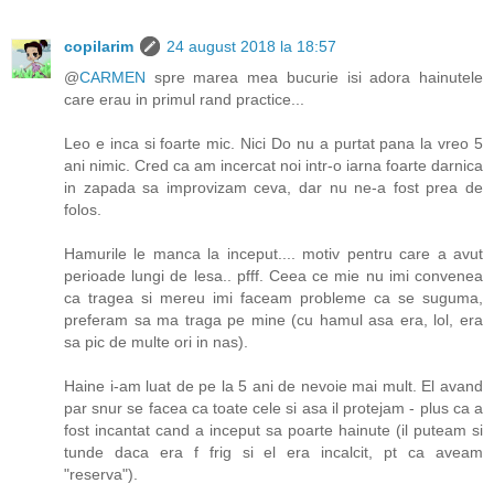
copilarim
24 august 2018 la 18:57
@
CARMEN
spre marea mea bucurie isi adora hainutele
care erau in primul rand practice...
Leo e inca si foarte mic. Nici Do nu a purtat pana la vreo 5
ani nimic. Cred ca am incercat noi intr-o iarna foarte darnica
in zapada sa improvizam ceva, dar nu ne-a fost prea de
folos.
Hamurile le manca la inceput.... motiv pentru care a avut
perioade lungi de lesa.. pfff. Ceea ce mie nu imi convenea
ca tragea si mereu imi faceam probleme ca se suguma,
preferam sa ma traga pe mine (cu hamul asa era, lol, era
sa pic de multe ori in nas).
Haine i-am luat de pe la 5 ani de nevoie mai mult. El avand
par snur se facea ca toate cele si asa il protejam - plus ca a
fost incantat cand a inceput sa poarte hainute (il puteam si
tunde daca era f frig si el era incalcit, pt ca aveam
"reserva").