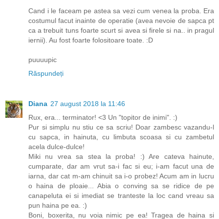
Cand i le faceam pe astea sa vezi cum venea la proba. Era
costumul facut inainte de operatie (avea nevoie de sapca pt
ca a trebuit tuns foarte scurt si avea si firele si na.. in pragul
iernii). Au fost foarte folositoare toate. :D
puuuupic
Răspundeți
Diana
27 august 2018 la 11:46
Rux, era... terminator! <3 Un "topitor de inimi". :)
Pur si simplu nu stiu ce sa scriu! Doar zambesc vazandu-l
cu sapca, in hainuta, cu limbuta scoasa si cu zambetul
acela dulce-dulce!
Miki nu vrea sa stea la proba! :) Are cateva hainute,
cumparate, dar am vrut sa-i fac si eu; i-am facut una de
iarna, dar cat m-am chinuit sa i-o probez! Acum am in lucru
o haina de ploaie... Abia o conving sa se ridice de pe
canapeluta ei si imediat se tranteste la loc cand vreau sa
pun haina pe ea. :)
Boni, boxerita, nu voia nimic pe ea! Tragea de haina si