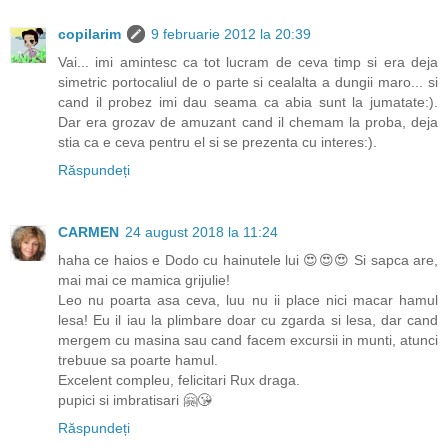
copilarim
9 februarie 2012 la 20:39
Vai... imi amintesc ca tot lucram de ceva timp si era deja
simetric portocaliul de o parte si cealalta a dungii maro... si
cand il probez imi dau seama ca abia sunt la jumatate:).
Dar era grozav de amuzant cand il chemam la proba, deja
stia ca e ceva pentru el si se prezenta cu interes:).
Răspundeți
CARMEN
24 august 2018 la 11:24
haha ce haios e Dodo cu hainutele lui 😍😍😍 Si sapca are,
mai mai ce mamica grijulie!
Leo nu poarta asa ceva, luu nu ii place nici macar hamul
lesa! Eu il iau la plimbare doar cu zgarda si lesa, dar cand
mergem cu masina sau cand facem excursii in munti, atunci
trebuue sa poarte hamul.
Excelent compleu, felicitari Rux draga.
pupici si imbratisari 🤗😘
Răspundeți